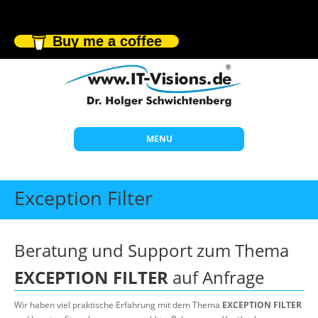
Buy me a coffee
MENU
Start
Exception Filter
Themen
Beratung
Beratung und Support zum Thema
Individuelle Schulungen
EXCEPTION FILTER
auf Anfrage
Offene Seminare
Wir haben viel praktische Erfahrung mit dem Thema
EXCEPTION FILTER
Wissen