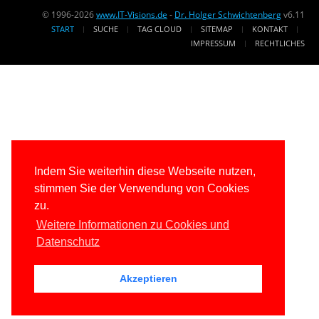
© 1996-2026
www.IT-Visions.de
-
Dr. Holger Schwichtenberg
v6.11
START
SUCHE
TAG CLOUD
SITEMAP
KONTAKT
IMPRESSUM
RECHTLICHES
Indem Sie weiterhin diese Webseite nutzen,
stimmen Sie der Verwendung von Cookies
zu.
Weitere Informationen zu Cookies und
Datenschutz
Akzeptieren