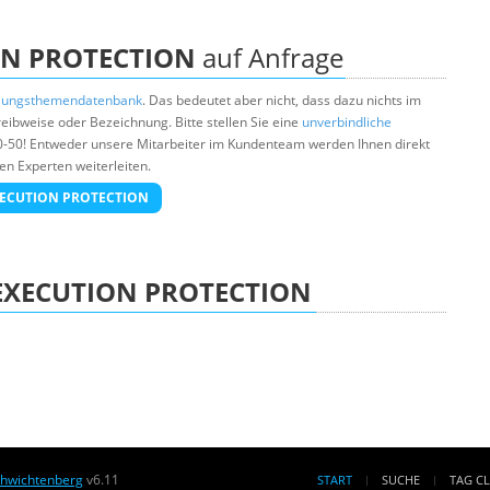
ON PROTECTION
auf Anfrage
lungsthemendatenbank
. Das bedeutet aber nicht, dass dazu nichts im
ibweise oder Bezeichnung. Bitte stellen Sie eine
unverbindliche
0-50! Entweder unsere Mitarbeiter im Kundenteam werden Ihnen direkt
en Experten weiterleiten.
 EXECUTION PROTECTION
EXECUTION PROTECTION
chwichtenberg
v6.11
START
SUCHE
TAG C