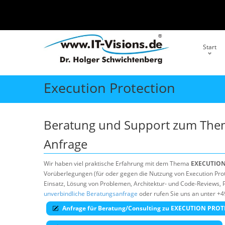
Start
Execution Protection
Beratung und Support zum Th
Anfrage
Wir haben viel praktische Erfahrung mit dem Thema
EXECUTIO
Vorüberlegungen (für oder gegen die Nutzung von Execution Prote
Einsatz, Lösung von Problemen, Architektur- und Code-Reviews, P
unverbindliche Beratungsanfrage
oder rufen Sie uns an unter +4
Anfrage für Beratung/Consulting zu EXECUTION PRO