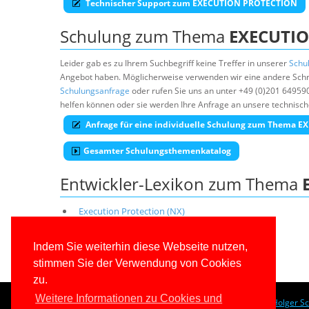
Technischer Support zum EXECUTION PROTECTION
Schulung zum Thema
EXECUTI
Leider gab es zu Ihrem Suchbegriff keine Treffer in unserer
Schu
Angebot haben. Möglicherweise verwenden wir eine andere Schre
Schulungsanfrage
oder rufen Sie uns an unter +49 (0)201 64959
helfen können oder sie werden Ihre Anfrage an unsere technisch
Anfrage für eine individuelle Schulung zum Thema
Gesamter Schulungsthemenkatalog
Entwickler-Lexikon zum Thema
Execution Protection (NX)
Entwicklerlexikon
Indem Sie weiterhin diese Webseite nutzen,
stimmen Sie der Verwendung von Cookies
zu.
Weitere Informationen zu Cookies und
© 1996-2026
www.IT-Visions.de
-
Dr. Holger S