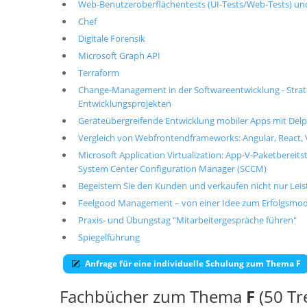
Web-Benutzeroberflächentests (UI-Tests/Web-Tests) u
Chef
Digitale Forensik
Microsoft Graph API
Terraform
Change-Management in der Softwareentwicklung - Strate
Entwicklungsprojekten
Geräteübergreifende Entwicklung mobiler Apps mit Del
Vergleich von Webfrontendframeworks: Angular, React, 
Microsoft Application Virtualization: App-V-Paketbereits
System Center Configuration Manager (SCCM)
Begeistern Sie den Kunden und verkaufen nicht nur Lei
Feelgood Management – von einer Idee zum Erfolgsmod
Praxis- und Übungstag "Mitarbeitergespräche führen"
Spiegelführung
Anfrage für eine individuelle Schulung zum Thema F
Fachbücher zum Thema
F
(50 Tre