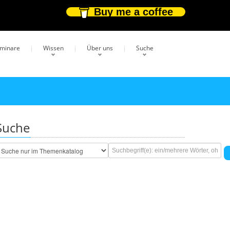
Buy me a coffee
eminare
Wissen
Über uns
Suche
Suche