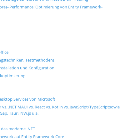
Core)--Performance: Optimierung von Entity Framework-
ffice
ungstechniken, Testmethoden)
nstallation und Konfiguration
nkoptimierung
esktop Services von Microsoft
s. .NET MAUI vs. React vs. Kotlin vs. JavaScript/TypeScriptsowie
ap, Tauri, NW.js u.a.
f das moderne .NET
mework auf Entity Framework Core