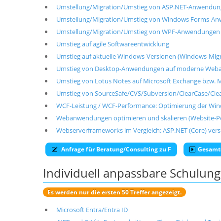
Umstellung/Migration/Umstieg von ASP.NET-Anwendung
Umstellung/Migration/Umstieg von Windows Forms-An
Umstellung/Migration/Umstieg von WPF-Anwendungen 
Umstieg auf agile Softwareentwicklung
Umstieg auf aktuelle Windows-Versionen (Windows-Migr
Umstieg von Desktop-Anwendungen auf moderne We
Umstieg von Lotus Notes auf Microsoft Exchange bzw. M
Umstieg von SourceSafe/CVS/Subversion/ClearCase/Clea
WCF-Leistung / WCF-Performance: Optimierung der Wi
Webanwendungen optimieren und skalieren (Website-P
Webserverframeworks im Vergleich: ASP.NET (Core) vers
Anfrage für Beratung/Consulting zu F
Gesamt
Individuell anpassbare Schulu
Es werden nur die ersten 50 Treffer angezeigt.
Microsoft Entra/Entra ID