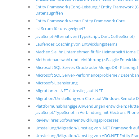
Entity Framework (Core)-Leistung / Entity Framework (
Datenzugriffen
Entity Framework versus Entity Framework Core
Ist Scrum für uns geeignet?
JavaScript-Alternativen (TypeScript, Dart, CoffeeScript)
Laufendes Coaching von Entwicklungsteams
Machen Sie Ihr Unternehmen fit für Heimarbeit/Home O
Methodenauswahl und -einführung (z.B. agile Entwickl
Microsoft SQL Server, Oracle oder MongoDB - Planung, I
Microsoft SQL Server-Performanceprobleme / Datenba
Microsoft-Lizensierung
Migration zu .NET / Umstieg auf .NET
Migration/Umstellung von Citrix auf Windows Remote D
Plattformunabhängige Anwendungen entwickeln: Flutter v
JavaScript/TypeScript in Verbindung mit Electron, PhoneG
Review Ihres Softwareentwicklungsprozesses
Umstellung/Migration/Umstieg von .NET Framework au
Umstellung/Migration/Umstieg von ADO.NET Entity Fra