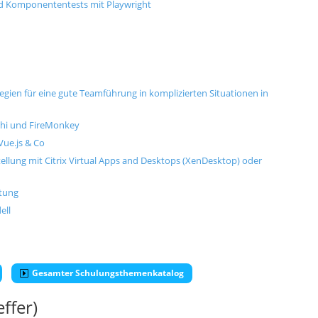
nd Komponententests mit Playwright
gien für eine gute Teamführung in komplizierten Situationen in
phi und FireMonkey
Vue.js & Co
tellung mit Citrix Virtual Apps and Desktops (XenDesktop) oder
stung
ell
Gesamter Schulungsthemenkatalog
ffer)