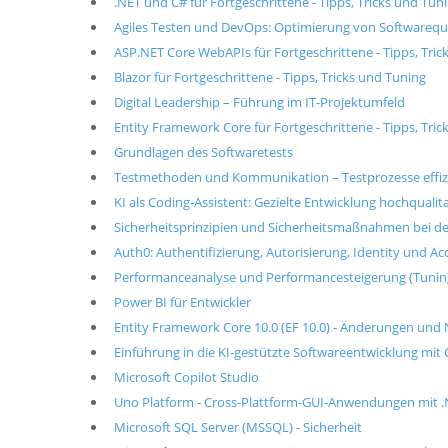
.NET und C# für Fortgeschrittene - Tipps, Tricks und Tun
Agiles Testen und DevOps: Optimierung von Softwarequa
ASP.NET Core WebAPIs für Fortgeschrittene - Tipps, Tric
Blazor für Fortgeschrittene - Tipps, Tricks und Tuning
Digital Leadership – Führung im IT-Projektumfeld
Entity Framework Core für Fortgeschrittene - Tipps, Tri
Grundlagen des Softwaretests
Testmethoden und Kommunikation – Testprozesse effizie
KI als Coding-Assistent: Gezielte Entwicklung hochqualit
Sicherheitsprinzipien und Sicherheitsmaßnahmen bei d
Auth0: Authentifizierung, Autorisierung, Identity und 
Performanceanalyse und Performancesteigerung (Tunin
Power BI für Entwickler
Entity Framework Core 10.0 (EF 10.0) - Änderungen un
Einführung in die KI-gestützte Softwareentwicklung mit 
Microsoft Copilot Studio
Uno Platform - Cross-Plattform-GUI-Anwendungen mit 
Microsoft SQL Server (MSSQL) - Sicherheit