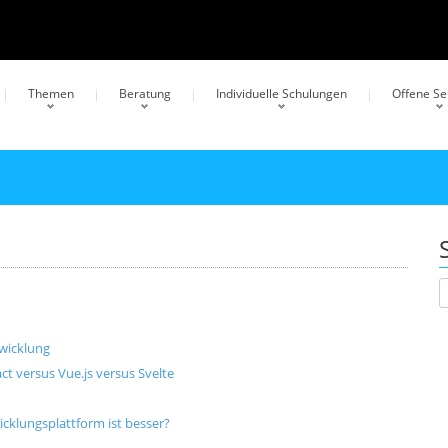
Themen
Beratung
Individuelle Schulungen
Offene S
twicklung
t versus Vue.js versus Svelte
cklungsplattform ist besser?