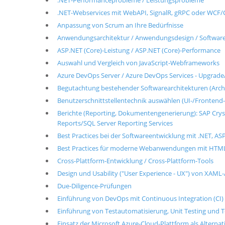
.NET-Performanceprobleme / Leistungsprobleme
.NET-Webservices mit WebAPI, SignalR, gRPC oder WCF
Anpassung von Scrum an Ihre Bedürfnisse
Anwendungsarchitektur / Anwendungsdesign / Softwarek
ASP.NET (Core)-Leistung / ASP.NET (Core)-Performance
Auswahl und Vergleich von JavaScript-Webframeworks
Azure DevOps Server / Azure DevOps Services - Upgrade
Begutachtung bestehender Softwarearchitekturen (Arch
Benutzerschnittstellentechnik auswählen (UI-/Frontend
Berichte (Reporting, Dokumentengenerierung): SAP Cryst
Reports/SQL Server Reporting Services
Best Practices bei der Softwareentwicklung mit .NET, A
Best Practices für moderne Webanwendungen mit HTML5
Cross-Plattform-Entwicklung / Cross-Plattform-Tools
Design und Usability ("User Experience - UX") von XA
Due-Diligence-Prüfungen
Einführung von DevOps mit Continuous Integration (CI) 
Einführung von Testautomatisierung, Unit Testing und 
Einsatz der Microsoft Azure-Cloud-Plattform als Alterna