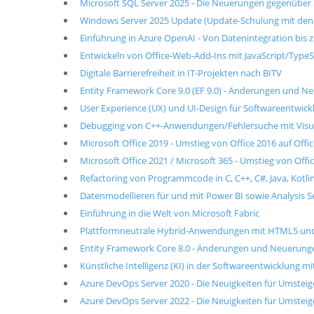
Microsoft SQL Server 2025 - Die Neuerungen gegenüber
Windows Server 2025 Update (Update-Schulung mit den
Einführung in Azure OpenAI - Von Datenintegration bis 
Entwickeln von Office-Web-Add-Ins mit JavaScript/TypeS
Digitale Barrierefreiheit in IT-Projekten nach BITV
Entity Framework Core 9.0 (EF 9.0) - Änderungen und 
User Experience (UX) und UI-Design für Softwareentwickl
Debugging von C++-Anwendungen/Fehlersuche mit Visua
Microsoft Office 2019 - Umstieg von Office 2016 auf Offi
Microsoft Office 2021 / Microsoft 365 - Umstieg von Offic
Refactoring von Programmcode in C, C++, C#, Java, Kotlin
Datenmodellieren für und mit Power BI sowie Analysis S
Einführung in die Welt von Microsoft Fabric
Plattformneutrale Hybrid-Anwendungen mit HTML5 und J
Entity Framework Core 8.0 - Änderungen und Neuerung
Künstliche Intelligenz (KI) in der Softwareentwicklung 
Azure DevOps Server 2020 - Die Neuigkeiten für Umstei
Azure DevOps Server 2022 - Die Neuigkeiten für Umstei