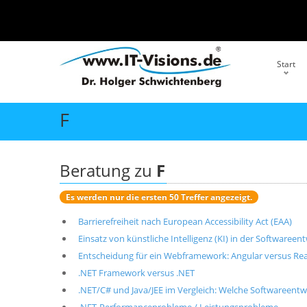
Start
F
Beratung zu
F
Es werden nur die ersten 50 Treffer angezeigt.
Barrierefreiheit nach European Accessibility Act (EAA)
Einsatz von künstliche Intelligenz (KI) in der Softwareen
Entscheidung für ein Webframework: Angular versus Reac
.NET Framework versus .NET
.NET/C# und Java/JEE im Vergleich: Welche Softwareentwi