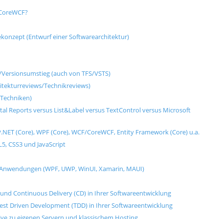
/CoreWCF?
onzept (Entwurf einer Softwarearchitektur)
/Versionsumstieg (auch von TFS/VSTS)
itekturreviews/Technikreviews)
-Techniken)
al Reports versus List&Label versus TextControl versus Microsoft
SP.NET (Core), WPF (Core), WCF/CoreWCF, Entity Framework (Core) u.a.
, CSS3 und JavaScript
ML-Anwendungen (WPF, UWP, WinUI, Xamarin, MAUI)
und Continuous Delivery (CD) in Ihrer Softwareentwicklung
Test Driven Development (TDD) in Ihrer Softwareentwicklung
tive zu eigenen Servern und klassischem Hosting