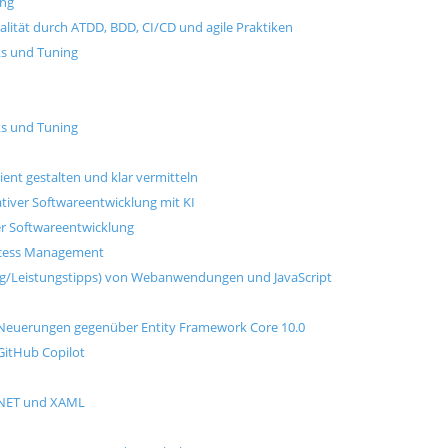
ing
lität durch ATDD, BDD, CI/CD und agile Praktiken
ks und Tuning
cks und Tuning
nt gestalten und klar vermitteln
ativer Softwareentwicklung mit KI
er Softwareentwicklung
Access Management
g/Leistungstipps) von Webanwendungen und JavaScript
d Neuerungen gegenüber Entity Framework Core 10.0
GitHub Copilot
.NET und XAML