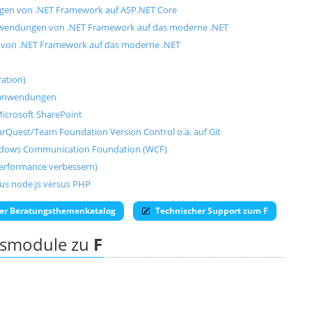
en von .NET Framework auf ASP.NET Core
wendungen von .NET Framework auf das moderne .NET
von .NET Framework auf das moderne .NET
ation)
banwendungen
icrosoft SharePoint
rQuest/Team Foundation Version Control o.ä. auf Git
ndows Communication Foundation (WCF)
erformance verbessern)
us node.js versus PHP
er Beratungsthemenkatalog
Technischer Support zum F
ngsmodule zu
F