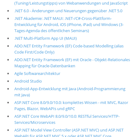
(Tuning/Leistungstipps) von Webanwendungen und JavaScript
.NET 6.0 - Änderungen und Neuerungen gegenüber .NET 5.0
.NET Akademie: .NET MAUI: .NET-/C#-Cross-Plattform-
Entwicklung für Android, iOS (iPhone, iPad) und Windows (3-
Tages-Agenda des öffentlichen Seminars)
.NET Multi-Platform App UI (MAUI)
ADO.NET Entity Framework (EF) Code-based Modelling (alias
Code First/Code Only)
ADO.NET Entity Framework (EF) mit Oracle - Objekt-Relationales
Mapping für Oracle-Datenbanken
Agile Softwarearchitektur
Android Studio
Android-App-Entwicklung mit Java (Android-Programmierung
mit Java)
ASP.NET Core 8.0/9.0/10.0: komplettes Wissen - mit MVC, Razor
Pages, Blazor, WebAPIs und gRPC
ASP.NET Core WebAPI 8.0/9.0/10.0: RESTful Services/HTTP-
Services/Microservices
ASP.NET Model View Controller (ASP.NET MVC) und ASP.NET
WebAPI für ASP.NET MVC 5.x oder ASP.NET MVC Core