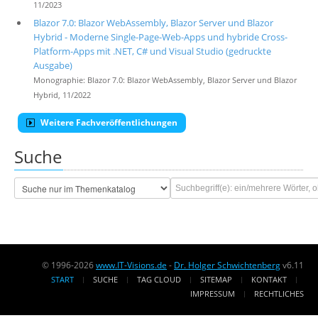
11/2023
Blazor 7.0: Blazor WebAssembly, Blazor Server und Blazor
Hybrid - Moderne Single-Page-Web-Apps und hybride Cross-
Platform-Apps mit .NET, C# und Visual Studio (gedruckte
Ausgabe)
Monographie: Blazor 7.0: Blazor WebAssembly, Blazor Server und Blazor
Hybrid, 11/2022
Weitere Fachveröffentlichungen
Suche
© 1996-2026
www.IT-Visions.de
-
Dr. Holger Schwichtenberg
v6.11
START
SUCHE
TAG CLOUD
SITEMAP
KONTAKT
IMPRESSUM
RECHTLICHES