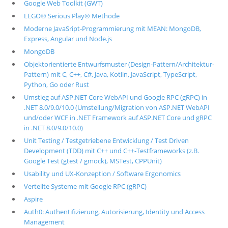
Google Web Toolkit (GWT)
LEGO® Serious Play® Methode
Moderne JavaSript-Programmierung mit MEAN: MongoDB,
Express, Angular und Node.js
MongoDB
Objektorientierte Entwurfsmuster (Design-Pattern/Architektur-
Pattern) mit C, C++, C#, Java, Kotlin, JavaScript, TypeScript,
Python, Go oder Rust
Umstieg auf ASP.NET Core WebAPI und Google RPC (gRPC) in
.NET 8.0/9.0/10.0 (Umstellung/Migration von ASP.NET WebAPI
und/oder WCF in .NET Framework auf ASP.NET Core und gRPC
in .NET 8.0/9.0/10.0)
Unit Testing / Testgetriebene Entwicklung / Test Driven
Development (TDD) mit C++ und C++-Testframeworks (z.B.
Google Test (gtest / gmock), MSTest, CPPUnit)
Usability und UX-Konzeption / Software Ergonomics
Verteilte Systeme mit Google RPC (gRPC)
Aspire
Auth0: Authentifizierung, Autorisierung, Identity und Access
Management