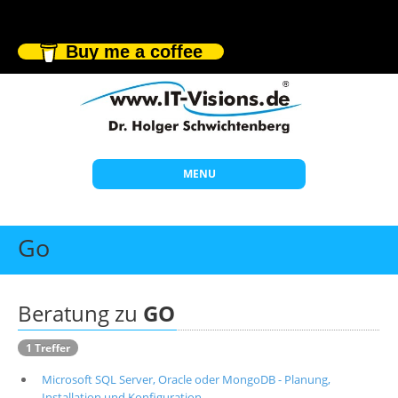
Buy me a coffee
MENU
Start
Go
Themen
Beratung
Beratung zu
GO
Individuelle Schulungen
1 Treffer
Offene Seminare
Microsoft SQL Server, Oracle oder MongoDB - Planung,
Wissen
Installation und Konfiguration