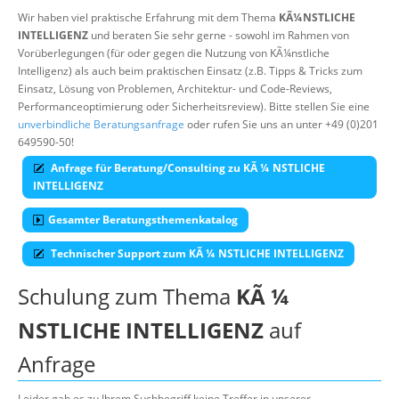
Wir haben viel praktische Erfahrung mit dem Thema
KÃ¼NSTLICHE
Über uns
INTELLIGENZ
und beraten Sie sehr gerne - sowohl im Rahmen von
Vorüberlegungen (für oder gegen die Nutzung von KÃ¼nstliche
Suche
Intelligenz) als auch beim praktischen Einsatz (z.B. Tipps & Tricks zum
Einsatz, Lösung von Problemen, Architektur- und Code-Reviews,
Performanceoptimierung oder Sicherheitsreview). Bitte stellen Sie eine
unverbindliche Beratungsanfrage
oder rufen Sie uns an unter +49 (0)201
649590-50!
Anfrage für Beratung/Consulting zu KÃ ¼ NSTLICHE
INTELLIGENZ
Gesamter Beratungsthemenkatalog
Technischer Support zum KÃ ¼ NSTLICHE INTELLIGENZ
Schulung zum Thema
KÃ ¼
NSTLICHE INTELLIGENZ
auf
Anfrage
Leider gab es zu Ihrem Suchbegriff keine Treffer in unserer