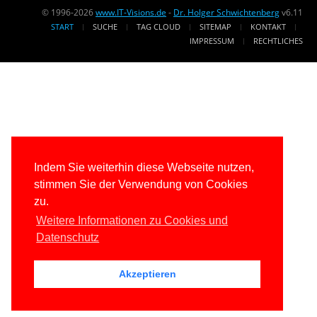
© 1996-2026
www.IT-Visions.de
-
Dr. Holger Schwichtenberg
v6.11
START
SUCHE
TAG CLOUD
SITEMAP
KONTAKT
IMPRESSUM
RECHTLICHES
Indem Sie weiterhin diese Webseite nutzen,
stimmen Sie der Verwendung von Cookies
zu.
Weitere Informationen zu Cookies und
Datenschutz
Akzeptieren