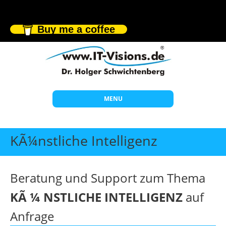
Buy me a coffee
MENU
Start
KÃ¼nstliche Intelligenz
Themen
Beratung
Beratung und Support zum Thema
Individuelle Schulungen
KÃ ¼ NSTLICHE INTELLIGENZ
auf
Offene Seminare
Anfrage
Wissen