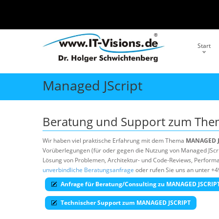
Start
Managed JScript
Beratung und Support zum Th
Wir haben viel praktische Erfahrung mit dem Thema
MANAGED J
Vorüberlegungen (für oder gegen die Nutzung von Managed JScript
Lösung von Problemen, Architektur- und Code-Reviews, Performan
unverbindliche Beratungsanfrage
oder rufen Sie uns an unter +4
Anfrage für Beratung/Consulting zu MANAGED JSCRIP
Technischer Support zum MANAGED JSCRIPT