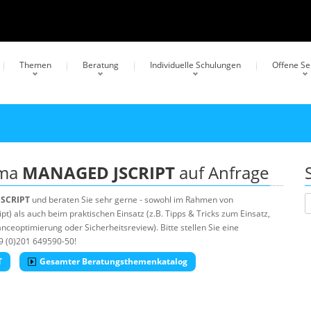
Themen
Beratung
Individuelle Schulungen
Offene S
ema
MANAGED JSCRIPT
auf Anfrage
SCRIPT
und beraten Sie sehr gerne - sowohl im Rahmen von
) als auch beim praktischen Einsatz (z.B. Tipps & Tricks zum Einsatz,
ceoptimierung oder Sicherheitsreview). Bitte stellen Sie eine
9 (0)201 649590-50!
T
Gesamter Beratungsthemenkatalog