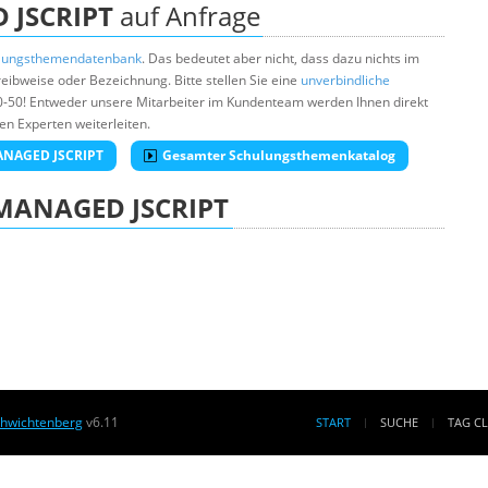
 JSCRIPT
auf Anfrage
lungsthemendatenbank
. Das bedeutet aber nicht, dass dazu nichts im
ibweise oder Bezeichnung. Bitte stellen Sie eine
unverbindliche
0-50! Entweder unsere Mitarbeiter im Kundenteam werden Ihnen direkt
en Experten weiterleiten.
MANAGED JSCRIPT
Gesamter Schulungsthemenkatalog
MANAGED JSCRIPT
chwichtenberg
v6.11
START
SUCHE
TAG C