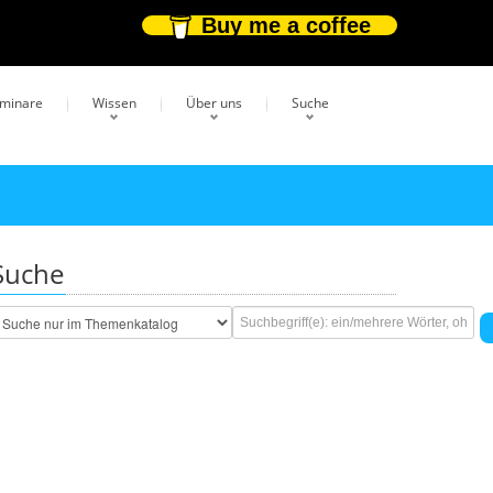
Buy me a coffee
eminare
Wissen
Über uns
Suche
Suche