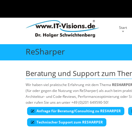
Start
ReSharper
Beratung und Support zum Th
Wir haben viel praktische Erfahrung mit dem Thema
RESHARPE
(für oder gegen die Nutzung von ReSharper) als auch beim prakti
Architektur- und Code-Reviews, Performanceoptimierung oder Sich
oder rufen Sie uns an unter +49 (0)201 649590-50!
Anfrage für Beratung/Consulting zu RESHARPER
Technischer Support zum RESHARPER