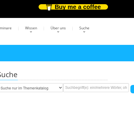
Buy me a coffee
eminare
Wissen
Über uns
Suche
Suche