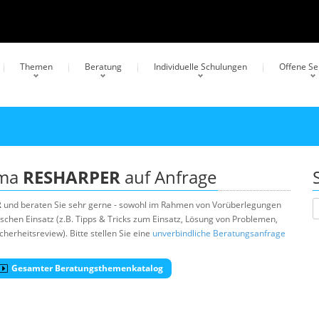
Themen
Beratung
Individuelle Schulungen
Offene S
ema
RESHARPER
auf Anfrage
R
und beraten Sie sehr gerne - sowohl im Rahmen von Vorüberlegungen
schen Einsatz (z.B. Tipps & Tricks zum Einsatz, Lösung von Problemen,
erheitsreview). Bitte stellen Sie eine
unverbindliche Beratungsanfrage
Gesamter Beratungsthemenkatalog