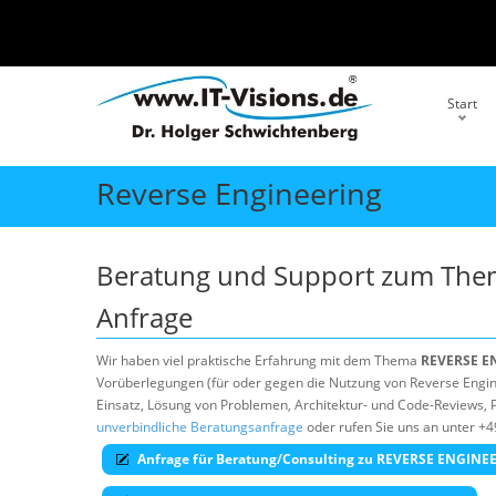
Start
Reverse Engineering
Beratung und Support zum Th
Anfrage
Wir haben viel praktische Erfahrung mit dem Thema
REVERSE E
Vorüberlegungen (für oder gegen die Nutzung von Reverse Engine
Einsatz, Lösung von Problemen, Architektur- und Code-Reviews, P
unverbindliche Beratungsanfrage
oder rufen Sie uns an unter +4
Anfrage für Beratung/Consulting zu REVERSE ENGINE