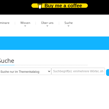
Buy me a coffee
eminare
Wissen
Über uns
Suche
Suche