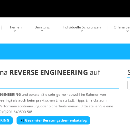
Themen
Beratung
Individuelle Schulungen
Offene S
ema
REVERSE ENGINEERING
auf
NGINEERING
und beraten Sie sehr gerne - sowohl im Rahmen von
ering) als auch beim praktischen Einsatz (z.B. Tipps & Tricks zum
erformanceoptimierung oder Sicherheitsreview). Bitte stellen Sie eine
9 (0)201 649590-50!
ERING
Gesamter Beratungsthemenkatalog