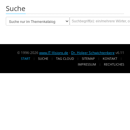
Suche
© 1996-2026
www.IT-Visions.de
-
Dr. Holger Schwichtenberg
v6.11
START
SUCHE
TAG CLOUD
SITEMAP
KONTAKT
IMPRESSUM
RECHTLICHES