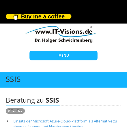
Buy me a coffee
MENU
Start
SSIS
Themen
Beratung
Beratung zu
SSIS
Individuelle Schulungen
8 Treffer
Offene Seminare
Einsatz der Microsoft Azure-Cloud-Plattform als Alternative zu
Wissen
eigenen Servern und klassischem Hosting