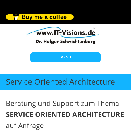
Buy me a coffee
MENU
Start
Service Oriented Architecture
Themen
Beratung
Beratung und Support zum Thema
Individuelle Schulungen
SERVICE ORIENTED ARCHITECTURE
Offene Seminare
auf Anfrage
Wissen