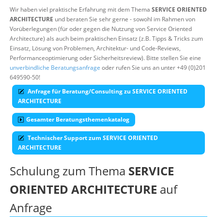
Wir haben viel praktische Erfahrung mit dem Thema
SERVICE ORIENTED
Über uns
ARCHITECTURE
und beraten Sie sehr gerne - sowohl im Rahmen von
Vorüberlegungen (für oder gegen die Nutzung von Service Oriented
Suche
Architecture) als auch beim praktischen Einsatz (z.B. Tipps & Tricks zum
Einsatz, Lösung von Problemen, Architektur- und Code-Reviews,
Performanceoptimierung oder Sicherheitsreview). Bitte stellen Sie eine
unverbindliche Beratungsanfrage
oder rufen Sie uns an unter +49 (0)201
649590-50!
Anfrage für Beratung/Consulting zu SERVICE ORIENTED
ARCHITECTURE
Gesamter Beratungsthemenkatalog
Technischer Support zum SERVICE ORIENTED
ARCHITECTURE
Schulung zum Thema
SERVICE
ORIENTED ARCHITECTURE
auf
Anfrage