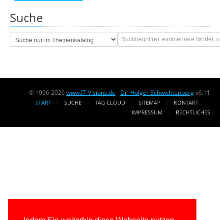
Suche
© 1996-2026
www.IT-Visions.de
-
Dr. Holger Schwichtenberg
v6.11
START
SUCHE
TAG CLOUD
SITEMAP
KONTAKT
IMPRESSUM
RECHTLICHES