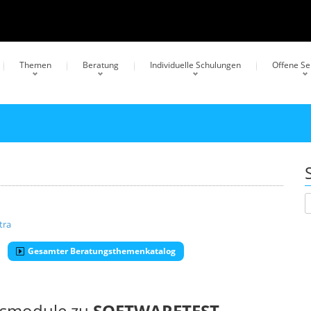
Themen
Beratung
Individuelle Schulungen
Offene S
tra
Gesamter Beratungsthemenkatalog
ngsmodule zu
SOFTWARETEST