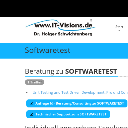
Start
Softwaretest
Beratung zu
SOFTWARETEST
1 Treffer
Unit Testing und Test Driven Development: Pro und Con
Anfrage für Beratung/Consulting zu SOFTWARETEST
Technischer Support zum SOFTWARETEST
Individuell anpassbare Schulu