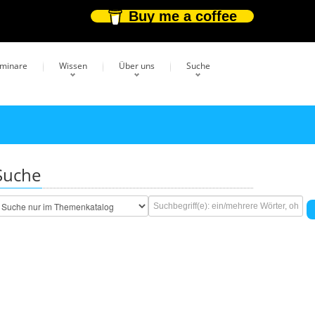
Buy me a coffee
eminare
Wissen
Über uns
Suche
Suche