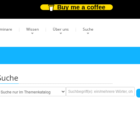
Buy me a coffee
eminare
Wissen
Über uns
Suche
Suche