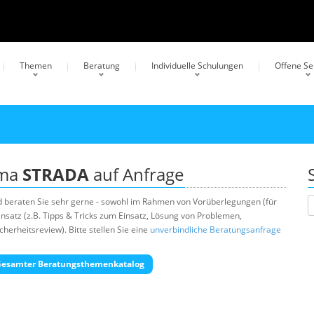
Themen
Beratung
Individuelle Schulungen
Offene S
ema
STRADA
auf Anfrage
 beraten Sie sehr gerne - sowohl im Rahmen von Vorüberlegungen (für
nsatz (z.B. Tipps & Tricks zum Einsatz, Lösung von Problemen,
erheitsreview). Bitte stellen Sie eine
unverbindliche Beratungsanfrage
esamter Beratungsthemenkatalog