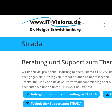
Start
Strada
Beratung und Support zum Th
Wir haben viel praktische Erfahrung mit dem Thema
STRADA
und
oder gegen die Nutzung von Strada) als auch beim praktischen Ei
Architektur- und Code-Reviews, Performanceoptimierung oder Sich
oder rufen Sie uns an unter +49 (0)201 649590-50!
Anfrage für Beratung/Consulting zu STRADA
G
Technischer Support zum STRADA