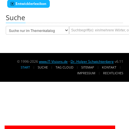
Entwicklerlexikon
Suche
© 1996-2026
www.IT-Visions.de
-
Dr. Holger Schwichtenberg
v6.11
START
SUCHE
TAG CLOUD
SITEMAP
KONTAKT
IMPRESSUM
RECHTLICHES