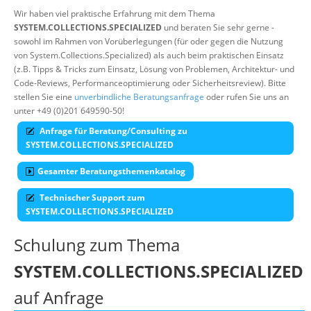
Wir haben viel praktische Erfahrung mit dem Thema
Über uns
SYSTEM.COLLECTIONS.SPECIALIZED
und beraten Sie sehr gerne -
sowohl im Rahmen von Vorüberlegungen (für oder gegen die Nutzung
Suche
von System.Collections.Specialized) als auch beim praktischen Einsatz
(z.B. Tipps & Tricks zum Einsatz, Lösung von Problemen, Architektur- und
Code-Reviews, Performanceoptimierung oder Sicherheitsreview). Bitte
stellen Sie eine
unverbindliche Beratungsanfrage
oder rufen Sie uns an
unter +49 (0)201 649590-50!
Anfrage für Beratung/Consulting zu
SYSTEM.COLLECTIONS.SPECIALIZED
Gesamter Beratungsthemenkatalog
Technischer Support zum
SYSTEM.COLLECTIONS.SPECIALIZED
Schulung zum Thema
SYSTEM.COLLECTIONS.SPECIALIZED
auf Anfrage