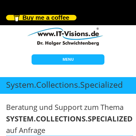
Buy me a coffee
MENU
Start
System.Collections.Specialized
Themen
Beratung
Beratung und Support zum Thema
Individuelle Schulungen
SYSTEM.COLLECTIONS.SPECIALIZED
Offene Seminare
auf Anfrage
Wissen