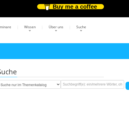
Buy me a coffee
eminare
Wissen
Über uns
Suche
Suche