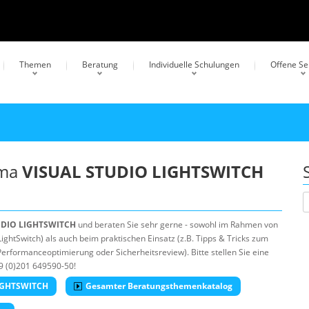
Themen
Beratung
Individuelle Schulungen
Offene S
ema
VISUAL STUDIO LIGHTSWITCH
UDIO LIGHTSWITCH
und beraten Sie sehr gerne - sowohl im Rahmen von
ghtSwitch) als auch beim praktischen Einsatz (z.B. Tipps & Tricks zum
erformanceoptimierung oder Sicherheitsreview). Bitte stellen Sie eine
9 (0)201 649590-50!
LIGHTSWITCH
Gesamter Beratungsthemenkatalog