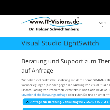
Start
Visual Studio LightSwitch
Beratung und Support zum Th
auf Anfrage
Wir haben viel praktische Erfahrung mit dem Thema
VISUAL ST
Vorüberlegungen (für oder gegen die Nutzung von Visual Studio Li
Einsatz, Lösung von Problemen, Architektur- und Code-Reviews, P
unverbindliche Beratungsanfrage
oder rufen Sie uns an unter +4
Anfrage für Beratung/Consulting zu VISUAL STUDIO 