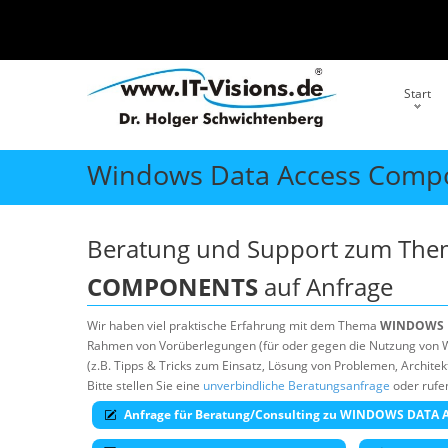
Start
Windows Data Access Comp
Beratung und Support zum Th
COMPONENTS
auf Anfrage
Wir haben viel praktische Erfahrung mit dem Thema
WINDOWS 
Rahmen von Vorüberlegungen (für oder gegen die Nutzung von W
(z.B. Tipps & Tricks zum Einsatz, Lösung von Problemen, Archit
Bitte stellen Sie eine
unverbindliche Beratungsanfrage
oder rufen
Anfrage für Beratung/Consulting zu WINDOWS DAT