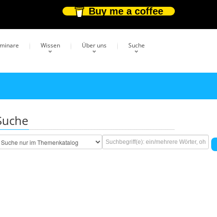
Buy me a coffee
eminare
Wissen
Über uns
Suche
Suche