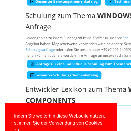
Gesamter Beratungsthemenkatalog
Technisc
Schulung zum Thema
WINDOWS
Anfrage
Leider gab es zu Ihrem Suchbegriff keine Treffer in unserer
Schu
Angebot haben. Möglicherweise verwenden wir eine andere Schre
Schulungsanfrage
oder rufen Sie uns an unter +49 (0)201 64959
helfen können oder sie werden Ihre Anfrage an unsere technisch
Anfrage für eine individuelle Schulung zum Them
Gesamter Schulungsthemenkatalog
Entwickler-Lexikon zum Thema
COMPONENTS
Windows Data Access Components (WDAC)
Indem Sie weiterhin diese Webseite nutzen,
Microsoft OLE DB Driver for SQL Server
stimmen Sie der Verwendung von Cookies
SQL Native Client (SNAC)
zu.