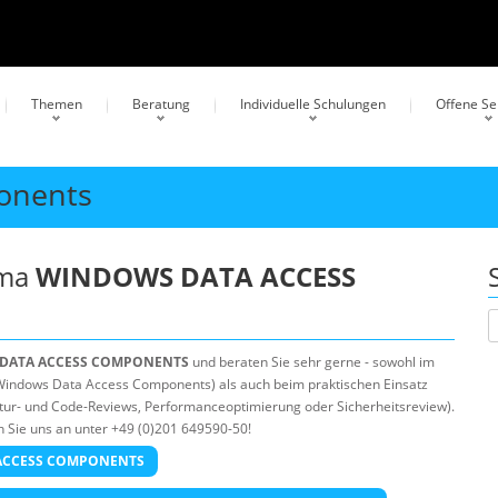
Themen
Beratung
Individuelle Schulungen
Offene S
onents
ema
WINDOWS DATA ACCESS
DATA ACCESS COMPONENTS
und beraten Sie sehr gerne - sowohl im
indows Data Access Components) als auch beim praktischen Einsatz
ektur- und Code-Reviews, Performanceoptimierung oder Sicherheitsreview).
 Sie uns an unter +49 (0)201 649590-50!
A ACCESS COMPONENTS