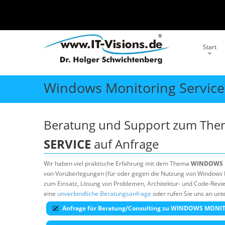
Start
Windows Monitoring Service
Beratung und Support zum Th
SERVICE
auf Anfrage
Wir haben viel praktische Erfahrung mit dem Thema
WINDOWS 
von Vorüberlegungen (für oder gegen die Nutzung von Windows Mon
zum Einsatz, Lösung von Problemen, Architektur- und Code-Revie
eine
unverbindliche Beratungsanfrage
oder rufen Sie uns an unt
Anfrage für Beratung/Consulting zu WINDOWS MONI