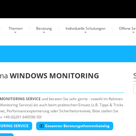
Themen
Beratung
Individuelle Schulungen
Offene S
ema
WINDOWS MONITORING
MONITORING SERVICE
und beraten Sie sehr gerne - sowohl im Rahmen
itoring Service) als auch beim praktischen Einsatz (z.B. Tipps & Tricks
ws, Performanceoptimierung oder Sicherheitsreview). Bitte stellen Sie
er +49 (0)201 649590-50!
TORING SERVICE
Gesamter Beratungsthemenkatalog