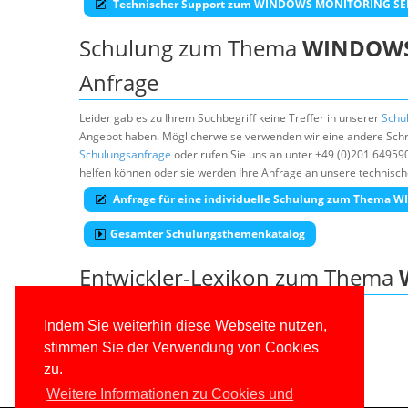
Technischer Support zum WINDOWS MONITORING SE
Schulung zum Thema
WINDOWS
Anfrage
Leider gab es zu Ihrem Suchbegriff keine Treffer in unserer
Schu
Angebot haben. Möglicherweise verwenden wir eine andere Schre
Schulungsanfrage
oder rufen Sie uns an unter +49 (0)201 64959
helfen können oder sie werden Ihre Anfrage an unsere technisch
Anfrage für eine individuelle Schulung zum Them
Gesamter Schulungsthemenkatalog
Entwickler-Lexikon zum Thema
Windows Monitoring Service (WMS)
Indem Sie weiterhin diese Webseite nutzen,
stimmen Sie der Verwendung von Cookies
Entwicklerlexikon
zu.
Weitere Informationen zu Cookies und