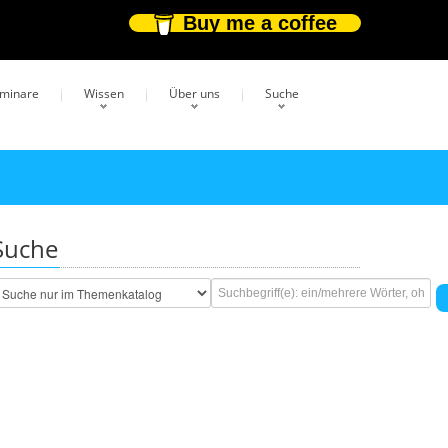
Buy me a coffee
eminare
Wissen
Über uns
Suche
Suche