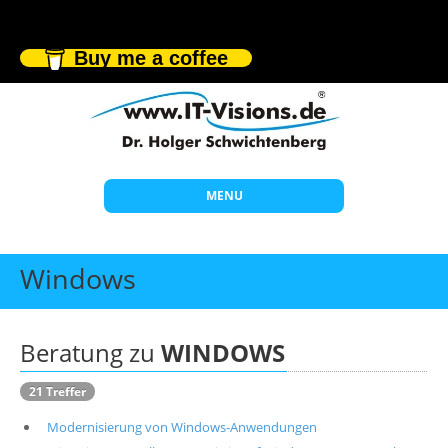
Buy me a coffee
MENU
Start
Windows
Themen
Beratung
Beratung zu
WINDOWS
Individuelle Schulungen
21 Treffer
Offene Seminare
Modernisierung von Windows-Anwendungen
Wissen