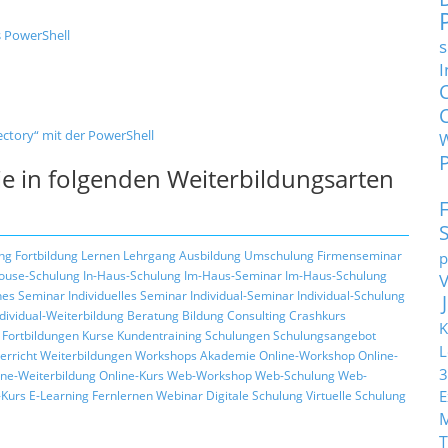
s PowerShell
s
I
ctory“ mit der PowerShell
e in folgenden Weiterbildungsarten
ng
Fortbildung
Lernen
Lehrgang
Ausbildung
Umschulung
Firmenseminar
p
ouse-Schulung
In-Haus-Schulung
Im-Haus-Seminar
Im-Haus-Schulung
hes Seminar
Individuelles Seminar
Individual-Seminar
Individual-Schulung
ndividual-Weiterbildung
Beratung
Bildung
Consulting
Crashkurs
K
Fortbildungen
Kurse
Kundentraining
Schulungen
Schulungsangebot
L
erricht
Weiterbildungen
Workshops
Akademie
Online-Workshop
Online-
3
ine-Weiterbildung
Online-Kurs
Web-Workshop
Web-Schulung
Web-
E
Kurs
E-Learning
Fernlernen
Webinar
Digitale Schulung
Virtuelle Schulung
T