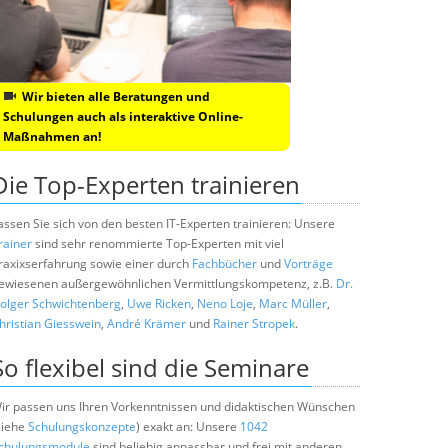
Wir bieten alle Beratungen und
Schulungen auch als interaktive Online-
Maßnahmen an!
Die Top-Experten trainieren
assen Sie sich von den besten IT-Experten trainieren: Unsere
rainer
sind sehr renommierte Top-Experten mit viel
raxixserfahrung sowie einer durch
Fachbücher
und
Vorträge
ewiesenen außergewöhnlichen Vermittlungskompetenz, z.B.
Dr.
olger Schwichtenberg
,
Uwe Ricken
,
Neno Loje
,
Marc Müller
,
hristian Giesswein
,
André Krämer
und
Rainer Stropek
.
So flexibel sind die Seminare
ir passen uns Ihren Vorkenntnissen und didaktischen Wünschen
siehe
Schulungskonzepte
) exakt an: Unsere
1042
chulungsmodule
sind beliebig anpassbar und frei mit anderen