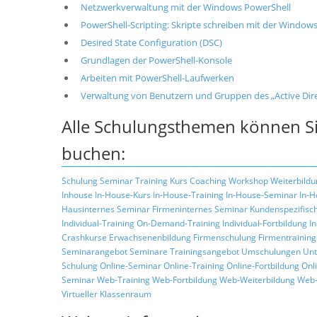
Netzwerkverwaltung mit der Windows PowerShell
PowerShell-Scripting: Skripte schreiben mit der Window
Desired State Configuration (DSC)
Grundlagen der PowerShell-Konsole
Arbeiten mit PowerShell-Laufwerken
Verwaltung von Benutzern und Gruppen des „Active Dire
Alle Schulungsthemen können Si
buchen:
Schulung
Seminar
Training
Kurs
Coaching
Workshop
Weiterbildu
Inhouse
In-House-Kurs
In-House-Training
In-House-Seminar
In-H
Hausinternes Seminar
Firmeninternes Seminar
Kundenspezifisc
Individual-Training
On-Demand-Training
Individual-Fortbildung
I
Crashkurse
Erwachsenenbildung
Firmenschulung
Firmentraining
Seminarangebot
Seminare
Trainingsangebot
Umschulungen
Unt
Schulung
Online-Seminar
Online-Training
Online-Fortbildung
Onl
Seminar
Web-Training
Web-Fortbildung
Web-Weiterbildung
Web-
Virtueller Klassenraum