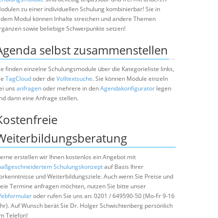
odulen zu einer individuellen Schulung kombinierbar! Sie in
edem Modul können Inhalte streichen und andere Themen
rgänzen sowie beliebige Schwerpunkte setzen!
Agenda selbst zusammenstellen
ie finden einzelne Schulungsmodule über die Kategorieliste links,
ie
TagCloud
oder die
Volltextsuche
. Sie können Module einzeln
ei uns
anfragen
oder mehrere in den
Agendakonfigurator
legen
nd dann eine Anfrage stellen.
Kostenfreie
Weiterbildungsberatung
erne erstellen wir Ihnen kostenlos ein Angebot mit
aßgeschneidertem Schulungskonzept
auf Basis Ihrer
orkenntnisse und Weiterbildungsziele. Auch wenn Sie Preise und
reie Termine anfragen möchten, nutzen Sie bitte unser
ebformular
oder rufen Sie uns an: 0201 / 649590-50 (Mo-Fr 9-16
hr). Auf Wunsch berät Sie Dr. Holger Schwichtenberg persönlich
m Telefon!