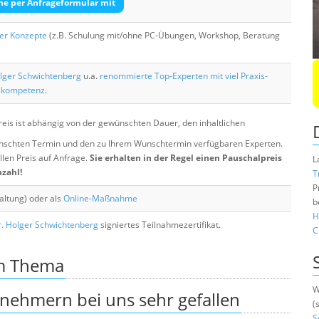
he per Anfrageformular mit
her Konzepte
(z.B. Schulung mit/ohne PC-Übungen, Workshop, Beratung
lger Schwichtenberg
u.a.
renommierte Top-Experten mit viel Praxis-
skompetenz
.
eis ist abhängig von der gewünschten Dauer, den inhaltlichen
chten Termin und den zu Ihrem Wunschtermin verfügbaren Experten.
llen Preis auf Anfrage.
Sie erhalten in der Regel einen Pauschalpreis
L
nzahl!
T
P
altung) oder als
Online-Maßnahme
b
H
. Holger Schwichtenberg
signiertes Teilnahmezertifikat.
C
um Thema
W
lnehmern bei uns sehr gefallen
(
S