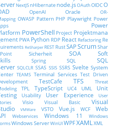
Server
node.js
O
nHibernate
OIDC
NextJS
OAuth
OAD
Oracle
OpenAI
OR-
Pattern
Playwright
OWASP
PHP
Power
apping
Power
Apps
PowerShell
Platform
Projektmana
Project
gement
Python
React
PWA
RDP
Re
Refactoring
Scrum
SAP
uirements
Rust
Shar
REST
ReSharper
SOA
Soft
Sicherheit
Point
SQL
kills
SQL
Spring
Server
Svelte
System
SSAS
SSRS
SQLCLR
SSIS
enter
Terminal Services
Test Driven
TEAMS
TFS
TestCafe
Development
Threat
TypeScript
Unit
TPL
UML
UC4
odeling
Testing
User Experience
Usability
User
Visual
Visio
Visual Basic
tories
Studio
Vue.js
Web
VSTO
WCF
VMWare
API
Windows 11
Webservices
Windows
XAML
WPF
Windows Server
XML
orms
WinUI