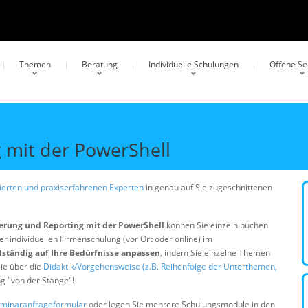
Themen
Beratung
Individuelle Schulungen
Offene S
 mit der PowerShell
erten und praxiserfahrenen Experten
in genau auf Sie zugeschnittenen
erung und Reporting mit der PowerShell
können Sie einzeln buchen
er individuellen Firmenschulung (vor Ort oder online) im
lständig auf Ihre Bedürfnisse anpassen
, indem Sie einzelne Themen
ie über die
Didaktik/Vorgehensweise (z.B. Reihenfolge der Unterthemen,
ng "von der Stange"!
minaranfrageformular
oder legen Sie mehrere Schulungsmodule in den