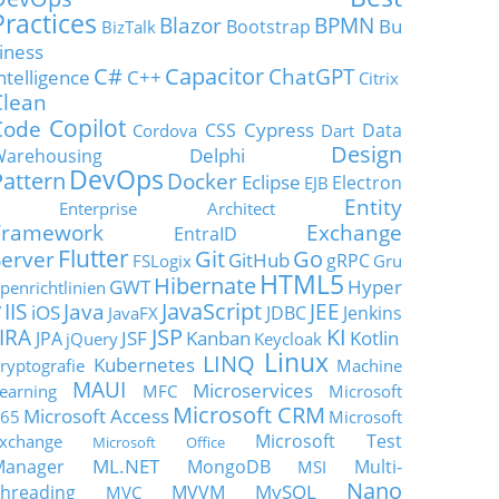
Practices
Blazor
BPMN
Bu
Bootstrap
BizTalk
iness
C#
Capacitor
ChatGPT
ntelligence
C++
Citrix
Clean
Copilot
Code
Cypress
CSS
Data
Cordova
Dart
Design
Delphi
Warehousing
DevOps
Pattern
Docker
Eclipse
Electron
EJB
Entity
Enterprise Architect
Framework
Exchange
EntraID
Flutter
Git
Go
Server
GitHub
gRPC
FSLogix
Gru
HTML5
Hibernate
GWT
Hyper
penrichtlinien
JavaScript
IIS
Java
JEE
V
iOS
JDBC
Jenkins
JavaFX
JSP
KI
JIRA
JSF
Kanban
Kotlin
JPA
jQuery
Keycloak
Linux
LINQ
Kubernetes
ryptografie
Machine
MAUI
Microservices
earning
MFC
Microsoft
Microsoft CRM
Microsoft Access
65
Microsoft
Microsoft Test
xchange
Microsoft Office
ML.NET
Manager
MongoDB
Multi-
MSI
Nano
MySQL
hreading
MVVM
MVC