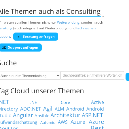
Alle Themen auch als Consulting
ir bieten zu allen Themen nicht nur
Weiterbildung
, sondern auch
eratung
(auch integriert mit Weiterbildung) und
technischen
upport
.
Beratung anfragen
Support anfragen
Suche
Tag Cloud unserer Themen
.NET
Active
.NET Core
Agil
ADO.NET
Android
irectory
ALM
Android
Architektur
Angular
ASP.NET
tudio
Ansible
Azure
Azure
AWS
ufwandsschätzung
Automic
Best
DevOps