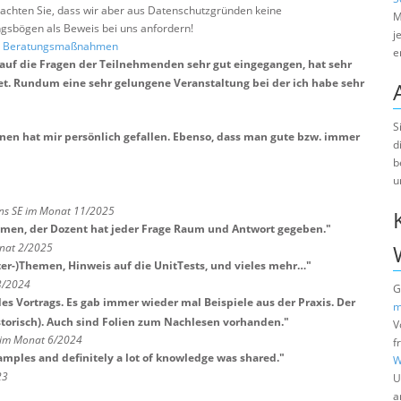
e beachten Sie, dass wir aber aus Datenschutzgründen keine
M
sbögen als Beweis bei uns anfordern!
j
nd Beratungsmaßnahmen
e
st auf die Fragen der Teilnehmenden sehr gut eingegangen, hat sehr
et. Rundum eine sehr gelungene Veranstaltung bei der ich habe sehr
S
enen hat mir persönlich gefallen. Ebenso, dass man gute bzw. immer
d
b
u
ns SE im Monat 11/2025
en, der Dozent hat jeder Frage Raum und Antwort gegeben.
"
onat 2/2025
ter-)Themen, Hinweis auf die UnitTests, und vieles mehr…
"
3/2024
G
des Vortrags. Es gab immer wieder mal Beispiele aus der Praxis. Der
m
storisch). Auch sind Folien zum Nachlesen vorhanden.
"
V
 im Monat 6/2024
f
xamples and definitely a lot of knowledge was shared.
"
W
23
U
a