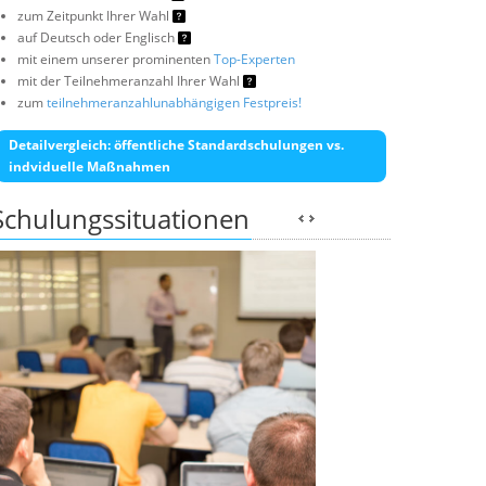
zum Zeitpunkt Ihrer Wahl
auf Deutsch oder Englisch
mit einem unserer prominenten
Top-Experten
mit der Teilnehmeranzahl Ihrer Wahl
zum
teilnehmeranzahlunabhängigen Festpreis!
Detailvergleich: öffentliche Standardschulungen vs.
indviduelle Maßnahmen
Schulungssituationen