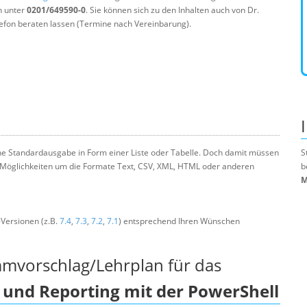
n unter
0201/649590-0
. Sie können sich zu den Inhalten auch von Dr.
efon beraten lassen (Termine nach Vereinbarung).
ine Standardausgabe in Form einer Liste oder Tabelle. Doch damit müssen
S
on Möglichkeiten um die Formate Text, CSV, XML, HTML oder anderen
b
M
-Versionen (z.B.
7.4
,
7.3
,
7.2
,
7.1
) entsprechend Ihren Wünschen
mmvorschlag/Lehrplan für das
und Reporting mit der PowerShell