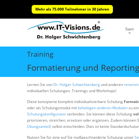
Mehr als 75.000 Teilnehmer in 30 Jahren
Start
Training
Formatierung und Reporting
Lernen Sie von
Dr. Holger Schwichtenberg
und anderen
renommi
individuellen Schulungen, Trainings und Workshops!
Diese konzipierte komplett individualisierbare Schulung
Formati
oder als Schulungsmodul mit
beliebigen anderen Modulen
zu ein
Schulungskonfigurator
verbinden. Sie können diese Schulung
vol
priorisieren, streichen, ersetzen oder ergänzen. Zudem können S
Übungsanteil)
selbst entscheiden. Dies ist keine Standardschulu
Nutzen Sie für eine auf Sie maßgeschneiderte Schulung unser
Se