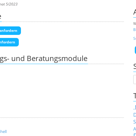
nat 5/2023
e
W
B
anfordern
S
nfordern
ngs- und Beratungsmodule
D
S
A
hell