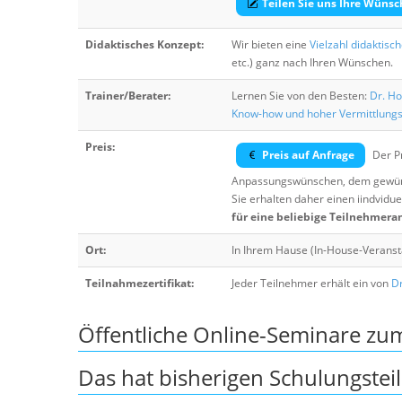
Teilen Sie uns Ihre Wünsc
Didaktisches Konzept:
Wir bieten eine
Vielzahl didaktisc
etc.) ganz nach Ihren Wünschen.
Trainer/Berater:
Lernen Sie von den Besten:
Dr. Ho
Know-how und hoher Vermittlung
Preis:
Preis auf Anfrage
Der Pr
Anpassungswünschen, dem gewüns
Sie erhalten daher einen iindvidue
für eine beliebige Teilnehmera
Ort:
In Ihrem Hause (In-House-Veranst
Teilnahmezertifikat:
Jeder Teilnehmer erhält ein von
Dr
Öffentliche Online-Seminare z
Das hat bisherigen Schulungstei