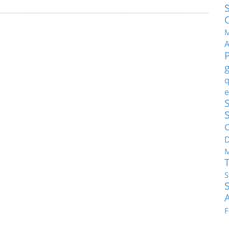
M
q
e
S
C
M
S
F