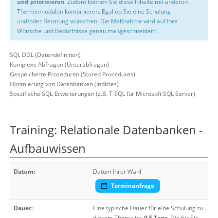
und priorisieren
. Zudem können Sie diese Inhalte mit anderen
Themenmodulen kombinieren. Egal ob Sie eine Schulung
und/oder Beratung wünschen: Die Maßnahme wird auf Ihre
Wünsche und Bedürfnisse genau maßgeschneidert!
SQL DDL (Datendefinition)
Komplexe Abfragen (Unterabfragen)
Gespeicherte Prozeduren (Stored Procedures)
Optimierung von Datenbanken (Indizies)
Spezifische SQL-Erweiterungen (z.B. T-SQL für Microsoft SQL Server)
Training: Relationale Datenbanken -
Aufbauwissen
Datum:
Datum Ihrer Wahl
Terminanfrage
Dauer:
Eine typische Dauer für eine Schulung zu
diesem Thema ist:
0,5 Tage
. Die für Sie