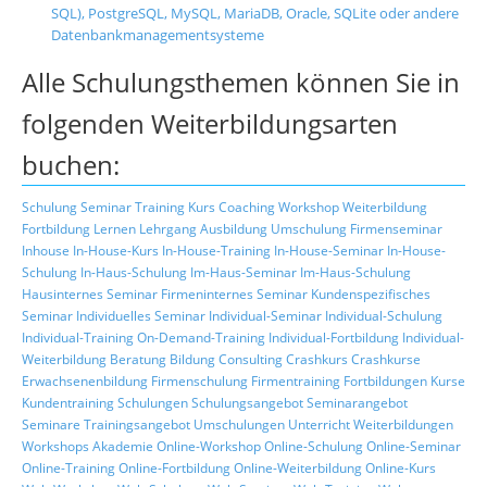
SQL), PostgreSQL, MySQL, MariaDB, Oracle, SQLite oder andere
Datenbankmanagementsysteme
Alle Schulungsthemen können Sie in
folgenden Weiterbildungsarten
buchen:
Schulung
Seminar
Training
Kurs
Coaching
Workshop
Weiterbildung
Fortbildung
Lernen
Lehrgang
Ausbildung
Umschulung
Firmenseminar
Inhouse
In-House-Kurs
In-House-Training
In-House-Seminar
In-House-
Schulung
In-Haus-Schulung
Im-Haus-Seminar
Im-Haus-Schulung
Hausinternes Seminar
Firmeninternes Seminar
Kundenspezifisches
Seminar
Individuelles Seminar
Individual-Seminar
Individual-Schulung
Individual-Training
On-Demand-Training
Individual-Fortbildung
Individual-
Weiterbildung
Beratung
Bildung
Consulting
Crashkurs
Crashkurse
Erwachsenenbildung
Firmenschulung
Firmentraining
Fortbildungen
Kurse
Kundentraining
Schulungen
Schulungsangebot
Seminarangebot
Seminare
Trainingsangebot
Umschulungen
Unterricht
Weiterbildungen
Workshops
Akademie
Online-Workshop
Online-Schulung
Online-Seminar
Online-Training
Online-Fortbildung
Online-Weiterbildung
Online-Kurs