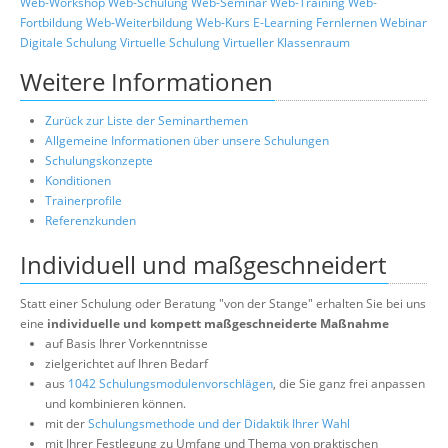
Web-Workshop
Web-Schulung
Web-Seminar
Web-Training
Web-
Fortbildung
Web-Weiterbildung
Web-Kurs
E-Learning
Fernlernen
Webinar
Digitale Schulung
Virtuelle Schulung
Virtueller Klassenraum
Weitere Informationen
Zurück zur Liste der Seminarthemen
Allgemeine Informationen über unsere Schulungen
Schulungskonzepte
Konditionen
Trainerprofile
Referenzkunden
Individuell und maßgeschneidert
Statt einer Schulung oder Beratung "von der Stange" erhalten Sie bei uns
eine
individuelle und kompett maßgeschneiderte Maßnahme
auf Basis Ihrer Vorkenntnisse
zielgerichtet auf Ihren Bedarf
aus
1042 Schulungsmodulenvorschlägen
, die Sie ganz frei anpassen
und kombinieren können.
mit der
Schulungsmethode und der Didaktik Ihrer Wahl
mit Ihrer Festlegung zu Umfang und Thema von praktischen