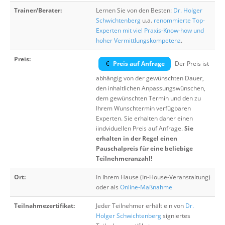
Trainer/Berater:
Lernen Sie von den Besten:
Dr. Holger
Schwichtenberg
u.a.
renommierte Top-
Experten mit viel Praxis-Know-how und
hoher Vermittlungskompetenz
.
Preis:
Preis auf Anfrage
Der Preis ist
abhängig von der gewünschten Dauer,
den inhaltlichen Anpassungswünschen,
dem gewünschten Termin und den zu
Ihrem Wunschtermin verfügbaren
Experten. Sie erhalten daher einen
iindviduellen Preis auf Anfrage.
Sie
erhalten in der Regel einen
Pauschalpreis für eine beliebige
Teilnehmeranzahl!
Ort:
In Ihrem Hause (In-House-Veranstaltung)
oder als
Online-Maßnahme
Teilnahmezertifikat:
Jeder Teilnehmer erhält ein von
Dr.
Holger Schwichtenberg
signiertes