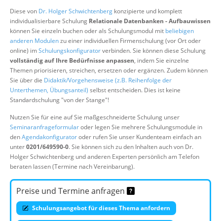
Über uns
Diese von
Dr. Holger Schwichtenberg
konzipierte und komplett
individualisierbare Schulung
Relationale Datenbanken - Aufbauwissen
Suche
können Sie einzeln buchen oder als Schulungsmodul mit
beliebigen
anderen Modulen
zu einer individuellen Firmenschulung (vor Ort oder
online) im
Schulungskonfigurator
verbinden. Sie können diese Schulung
vollständig auf Ihre Bedürfnisse anpassen
, indem Sie einzelne
Themen priorisieren, streichen, ersetzen oder ergänzen. Zudem können
Sie über die
Didaktik/Vorgehensweise (z.B. Reihenfolge der
Unterthemen, Übungsanteil)
selbst entscheiden. Dies ist keine
Standardschulung "von der Stange"!
Nutzen Sie für eine auf Sie maßgeschneiderte Schulung unser
Seminaranfrageformular
oder legen Sie mehrere Schulungsmodule in
den
Agendakonfigurator
oder rufen Sie unser Kundenteam einfach an
unter
0201/649590-0
. Sie können sich zu den Inhalten auch von Dr.
Holger Schwichtenberg und anderen Experten persönlich am Telefon
beraten lassen (Termine nach Vereinbarung).
Preise und Termine anfragen
Schulungsangebot für dieses Thema anfordern