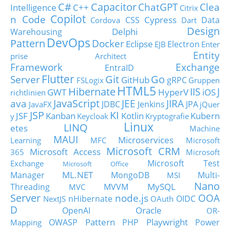
C#
Capacitor
ChatGPT
Clea
Intelligence
C++
Citrix
Copilot
n Code
Cypress
CSS
Data
Cordova
Dart
Design
Delphi
Warehousing
DevOps
Pattern
Docker
Eclipse
Electron
EJB
Enter
Entity
prise Architect
Framework
Exchange
EntraID
Flutter
Git
Go
Server
GitHub
gRPC
FSLogix
Gruppen
HTML5
Hibernate
IIS
J
GWT
HyperV
iOS
richtlinien
JavaScript
ava
JEE
JIRA
JDBC
Jenkins
JPA
JavaFX
jQuer
JSP
KI
JSF
Kanban
Kotlin
Kubern
y
Keycloak
Kryptografie
Linux
LINQ
etes
Machine
MAUI
Microservices
Learning
MFC
Microsoft
Microsoft CRM
Microsoft Access
365
Microsoft
Microsoft Test
Exchange
Microsoft Office
ML.NET
Manager
MongoDB
Multi-
MSI
Nano
MySQL
Threading
MVVM
MVC
Server
node.js
OOA
nHibernate
OIDC
NextJS
OAuth
D
Oracle
OpenAI
OR-
Pattern
Playwright
OWASP
PHP
Power
Mapping