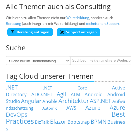
Alle Themen auch als Consulting
Wir bieten zu allen Themen nicht nur
Weiterbildung
, sondern auch
Beratung
(auch integriert mit Weiterbildung) und
technischen Support
.
Beratung anfragen
Support anfragen
Suche
Tag Cloud unserer Themen
.NET
Active
.NET Core
Agil
ADO.NET
Android
Directory
ALM
Android
Architektur
Angular
ASP.NET
Studio
Ansible
Aufwa
Azure
Azure
AWS
ndsschätzung
Automic
Best
DevOps
Practices
Blazor
BPMN
Busines
Bootstrap
BizTalk
s