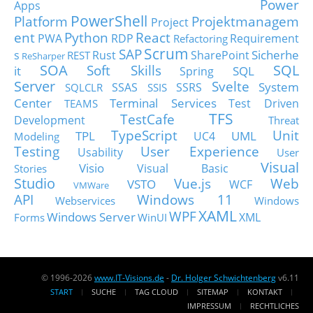
Power
Apps
PowerShell
Platform
Projektmanagem
Project
ent
Python
React
PWA
RDP
Requirement
Refactoring
Scrum
SAP
Sicherhe
s
Rust
SharePoint
REST
ReSharper
SOA
SQL
Soft Skills
it
SQL
Spring
Server
Svelte
System
SSAS
SSRS
SQLCLR
SSIS
Center
Terminal Services
Test Driven
TEAMS
TFS
TestCafe
Development
Threat
TypeScript
Unit
TPL
UML
UC4
Modeling
Testing
User Experience
Usability
User
Visual
Visio
Visual Basic
Stories
Studio
Vue.js
Web
VSTO
WCF
VMWare
API
Windows 11
Webservices
Windows
XAML
WPF
Windows Server
XML
Forms
WinUI
© 1996-2026
www.IT-Visions.de
-
Dr. Holger Schwichtenberg
v6.11
START
SUCHE
TAG CLOUD
SITEMAP
KONTAKT
IMPRESSUM
RECHTLICHES