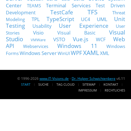
Center
Terminal Services
Test Driven
TEAMS
TFS
TestCafe
Development
Threat
TypeScript
Unit
TPL
UML
UC4
Modeling
Testing
User Experience
Usability
User
Visual
Visio
Visual Basic
Stories
Studio
Vue.js
Web
VSTO
WCF
VMWare
API
Windows 11
Webservices
Windows
XAML
WPF
Windows Server
XML
Forms
WinUI
© 1996-2026
www.IT-Visions.de
-
Dr. Holger Schwichtenberg
v6.11
START
SUCHE
TAG CLOUD
SITEMAP
KONTAKT
IMPRESSUM
RECHTLICHES