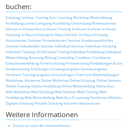
buchen:
Schulung
Seminar
Training
Kurs
Coaching
Workshop
Weiterbildung
Fortbildung
Lernen
Lehrgang
Ausbildung
Umschulung
Firmenseminar
Inhouse
In-House-Kurs
In-House-Training
In-House-Seminar
In-House-
Schulung
In-Haus-Schulung
Im-Haus-Seminar
Im-Haus-Schulung
Hausinternes Seminar
Firmeninternes Seminar
Kundenspezifisches
Seminar
Individuelles Seminar
Individual-Seminar
Individual-Schulung
Individual-Training
On-Demand-Training
Individual-Fortbildung
Individual-
Weiterbildung
Beratung
Bildung
Consulting
Crashkurs
Crashkurse
Erwachsenenbildung
Firmenschulung
Firmentraining
Fortbildungen
Kurse
Kundentraining
Schulungen
Schulungsangebot
Seminarangebot
Seminare
Trainingsangebot
Umschulungen
Unterricht
Weiterbildungen
Workshops
Akademie
Online-Workshop
Online-Schulung
Online-Seminar
Online-Training
Online-Fortbildung
Online-Weiterbildung
Online-Kurs
Web-Workshop
Web-Schulung
Web-Seminar
Web-Training
Web-
Fortbildung
Web-Weiterbildung
Web-Kurs
E-Learning
Fernlernen
Webinar
Digitale Schulung
Virtuelle Schulung
Virtueller Klassenraum
Weitere Informationen
Zurück zur Liste der Seminarthemen