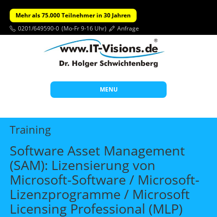
Mehr als 75.000 Teilnehmer in 30 Jahren
0201/649590-0
(Mo-Fr 9-16 Uhr)
Anfrage
MENU
Start
Training
Themen
Software Asset Management
Beratung
(SAM): Lizensierung von
Individuelle Schulungen
Microsoft-Software / Microsoft-
Offene Seminare
Lizenzprogramme / Microsoft
Licensing Professional (MLP)
Wissen