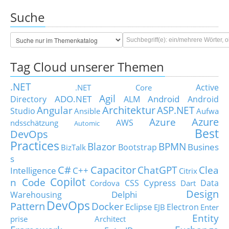
Suche
Tag Cloud unserer Themen
.NET
Active
.NET Core
Agil
ADO.NET
Android
Directory
ALM
Android
Architektur
Angular
ASP.NET
Studio
Ansible
Aufwa
Azure
Azure
AWS
ndsschätzung
Automic
Best
DevOps
Practices
Blazor
BPMN
Busines
Bootstrap
BizTalk
s
C#
Capacitor
ChatGPT
Clea
Intelligence
C++
Citrix
Copilot
n Code
Cypress
CSS
Data
Cordova
Dart
Design
Delphi
Warehousing
DevOps
Pattern
Docker
Eclipse
Electron
EJB
Enter
Entity
prise Architect