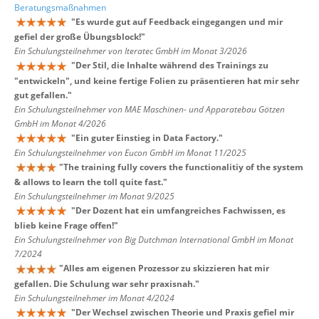
Beratungsmaßnahmen
"
Es wurde gut auf Feedback eingegangen und mir
gefiel der große Übungsblock!
"
Ein Schulungsteilnehmer von Iteratec GmbH im Monat 3/2026
"
Der Stil, die Inhalte während des Trainings zu
"entwickeln", und keine fertige Folien zu präsentieren hat mir sehr
gut gefallen.
"
Ein Schulungsteilnehmer von MAE Maschinen- und Apparatebau Götzen
GmbH im Monat 4/2026
"
Ein guter Einstieg in Data Factory.
"
Ein Schulungsteilnehmer von Eucon GmbH im Monat 11/2025
"
The training fully covers the functionalitiy of the system
& allows to learn the toll quite fast.
"
Ein Schulungsteilnehmer im Monat 9/2025
"
Der Dozent hat ein umfangreiches Fachwissen, es
blieb keine Frage offen!
"
Ein Schulungsteilnehmer von Big Dutchman International GmbH im Monat
7/2024
"
Alles am eigenen Prozessor zu skizzieren hat mir
gefallen. Die Schulung war sehr praxisnah.
"
Ein Schulungsteilnehmer im Monat 4/2024
"
Der Wechsel zwischen Theorie und Praxis gefiel mir