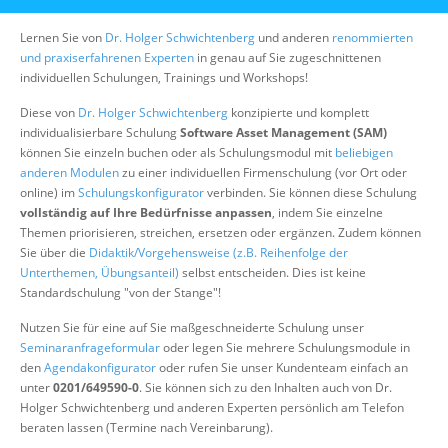
Über uns
Lernen Sie von
Dr. Holger Schwichtenberg
und anderen
renommierten
Suche
und praxiserfahrenen Experten
in genau auf Sie zugeschnittenen
individuellen Schulungen, Trainings und Workshops!
Diese von
Dr. Holger Schwichtenberg
konzipierte und komplett
individualisierbare Schulung
Software Asset Management (SAM)
können Sie einzeln buchen oder als Schulungsmodul mit
beliebigen
anderen Modulen
zu einer individuellen Firmenschulung (vor Ort oder
online) im
Schulungskonfigurator
verbinden. Sie können diese Schulung
vollständig auf Ihre Bedürfnisse anpassen
, indem Sie einzelne
Themen priorisieren, streichen, ersetzen oder ergänzen. Zudem können
Sie über die
Didaktik/Vorgehensweise (z.B. Reihenfolge der
Unterthemen, Übungsanteil)
selbst entscheiden. Dies ist keine
Standardschulung "von der Stange"!
Nutzen Sie für eine auf Sie maßgeschneiderte Schulung unser
Seminaranfrageformular
oder legen Sie mehrere Schulungsmodule in
den
Agendakonfigurator
oder rufen Sie unser Kundenteam einfach an
unter
0201/649590-0
. Sie können sich zu den Inhalten auch von Dr.
Holger Schwichtenberg und anderen Experten persönlich am Telefon
beraten lassen (Termine nach Vereinbarung).