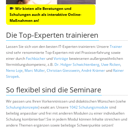
Wir bieten alle Beratungen und
Schulungen auch als interaktive Online-
Maßnahmen an!
Die Top-Experten trainieren
Lassen Sie sich von den besten IT-Experten trainieren: Unsere
Trainer
sind sehr renommierte Top-Experten mit viel Praxixserfahrung sowie
einer durch
Fachbücher
und
Vorträge
bewiesenen außergewöhnlichen
Vermittlungskompetenz, z.B.
Dr. Holger Schwichtenberg
,
Uwe Ricken
,
Neno Loje
,
Marc Müller
,
Christian Giesswein
,
André Krämer
und
Rainer
Stropek
.
So flexibel sind die Seminare
Wir passen uns Ihren Vorkenntnissen und didaktischen Wünschen (siehe
Schulungskonzepte
) exakt an: Unsere
1042 Schulungsmodule
sind
beliebig anpassbar und frei mit anderen Modulen zu einer individuellen
Schulung kombinierbar! Sie in jedem Modul können Inhalte streichen und
andere Themen ergänzen sowie beliebige Schwerpunkte setzen!