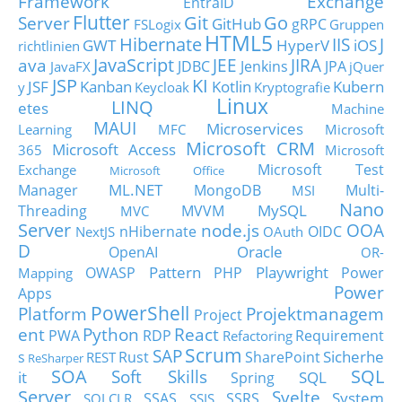
Framework
Exchange
EntraID
Flutter
Git
Go
Server
GitHub
gRPC
FSLogix
Gruppen
HTML5
Hibernate
IIS
J
GWT
HyperV
iOS
richtlinien
JavaScript
ava
JEE
JIRA
JDBC
Jenkins
JPA
JavaFX
jQuer
JSP
KI
JSF
Kanban
Kotlin
Kubern
y
Keycloak
Kryptografie
Linux
LINQ
etes
Machine
MAUI
Microservices
Learning
MFC
Microsoft
Microsoft CRM
Microsoft Access
365
Microsoft
Microsoft Test
Exchange
Microsoft Office
ML.NET
Manager
MongoDB
Multi-
MSI
Nano
MySQL
Threading
MVVM
MVC
Server
node.js
OOA
nHibernate
OIDC
NextJS
OAuth
D
Oracle
OpenAI
OR-
Pattern
Playwright
OWASP
PHP
Power
Mapping
Power
Apps
PowerShell
Platform
Projektmanagem
Project
ent
Python
React
PWA
RDP
Requirement
Refactoring
Scrum
SAP
Sicherhe
s
Rust
SharePoint
REST
ReSharper
SOA
SQL
Soft Skills
it
SQL
Spring
Server
Svelte
System
SSAS
SSRS
SQLCLR
SSIS