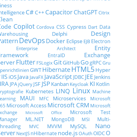
iness
C#
Capacitor
ChatGPT
ntelligence
C++
Citrix
Clean
Copilot
Code
Cypress
CSS
Data
Cordova
Dart
Design
Delphi
Warehousing
DevOps
Pattern
Docker
Eclipse
Electron
EJB
Entity
Enterprise Architect
Framework
Exchange
EntraID
Flutter
Git
Go
Server
GitHub
gRPC
FSLogix
Gru
HTML5
Hibernate
GWT
Hyper
penrichtlinien
JavaScript
IIS
Java
JEE
V
iOS
JDBC
Jenkins
JavaFX
JSP
KI
JIRA
JSF
Kanban
Kotlin
JPA
jQuery
Keycloak
Linux
LINQ
Kubernetes
ryptografie
Machine
MAUI
Microservices
earning
MFC
Microsoft
Microsoft CRM
Microsoft Access
65
Microsoft
Microsoft Test
xchange
Microsoft Office
ML.NET
Manager
MongoDB
Multi-
MSI
Nano
MySQL
hreading
MVVM
MVC
Server
node.js
O
nHibernate
OIDC
NextJS
OAuth