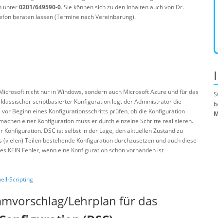
n unter
0201/649590-0
. Sie können sich zu den Inhalten auch von Dr.
efon beraten lassen (Termine nach Vereinbarung).
 Microsoft nicht nur in Windows, sondern auch Microsoft Azure und für das
S
lassischer scriptbasierter Konfiguration legt der Administrator die
b
l vor Beginn eines Konfigurationsschritts prüfen, ob die Konfiguration
M
machen einer Konfiguration muss er durch einzelne Schritte realisieren.
r Konfiguration. DSC ist selbst in der Lage, den aktuellen Zustand zu
us (vielen) Teilen bestehende Konfiguration durchzusetzen und auch diese
 es KEIN Fehler, wenn eine Konfiguration schon vorhanden ist
ll-Scripting
mmvorschlag/Lehrplan für das