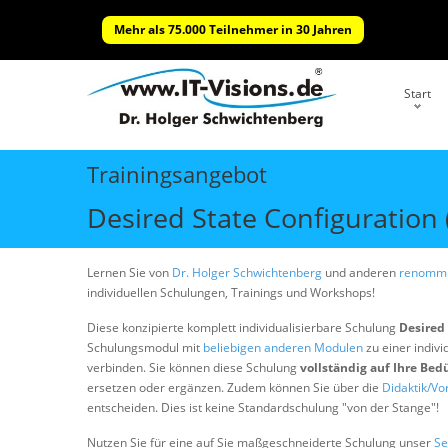
Mehr als 75.000 Teilnehmer in 30 Jahren
Start
Trainingsangebot
Desired State Configuration
Lernen Sie von
Dr. Holger Schwichtenberg
und anderen
renommi
individuellen Schulungen, Trainings und Workshops!
Diese konzipierte komplett individualisierbare Schulung
Desired 
Schulungsmodul mit
beliebigen anderen Modulen
zu einer indivi
verbinden. Sie können diese Schulung
vollständig auf Ihre Bed
ersetzen oder ergänzen. Zudem können Sie über die
Didaktik/Vo
entscheiden. Dies ist keine Standardschulung "von der Stange"!
Nutzen Sie für eine auf Sie maßgeschneiderte Schulung unser
Se