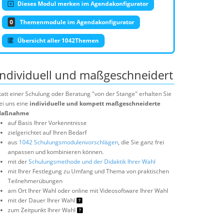
Dieses Modul merken im Agendakonfigurator
0
Themenmodule im Agendakonfigurator
Übersicht aller 1042Themen
Individuell und maßgeschneidert
tatt einer Schulung oder Beratung "von der Stange" erhalten Sie
ei uns eine
individuelle und kompett maßgeschneiderte
aßnahme
auf Basis Ihrer Vorkenntnisse
zielgerichtet auf Ihren Bedarf
aus
1042 Schulungsmodulenvorschlägen
, die Sie ganz frei
anpassen und kombinieren können.
mit der
Schulungsmethode und der Didaktik Ihrer Wahl
mit Ihrer Festlegung zu Umfang und Thema von praktischen
Teilnehmerübungen
am Ort Ihrer Wahl oder online mit Videosoftware Ihrer Wahl
mit der Dauer Ihrer Wahl
zum Zeitpunkt Ihrer Wahl