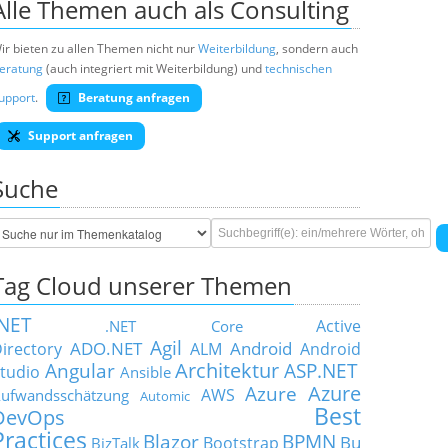
Alle Themen auch als Consulting
ir bieten zu allen Themen nicht nur
Weiterbildung
, sondern auch
eratung
(auch integriert mit Weiterbildung) und
technischen
upport
.
Beratung anfragen
Support anfragen
Suche
Tag Cloud unserer Themen
.NET
Active
.NET Core
Agil
ADO.NET
Android
irectory
ALM
Android
Architektur
Angular
ASP.NET
tudio
Ansible
Azure
Azure
AWS
ufwandsschätzung
Automic
Best
DevOps
Practices
Blazor
BPMN
Bu
Bootstrap
BizTalk