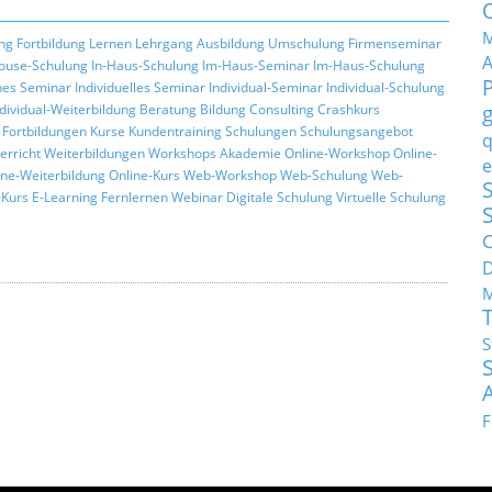
M
ng
Fortbildung
Lernen
Lehrgang
Ausbildung
Umschulung
Firmenseminar
ouse-Schulung
In-Haus-Schulung
Im-Haus-Seminar
Im-Haus-Schulung
hes Seminar
Individuelles Seminar
Individual-Seminar
Individual-Schulung
ndividual-Weiterbildung
Beratung
Bildung
Consulting
Crashkurs
Fortbildungen
Kurse
Kundentraining
Schulungen
Schulungsangebot
q
erricht
Weiterbildungen
Workshops
Akademie
Online-Workshop
Online-
e
ine-Weiterbildung
Online-Kurs
Web-Workshop
Web-Schulung
Web-
S
Kurs
E-Learning
Fernlernen
Webinar
Digitale Schulung
Virtuelle Schulung
C
M
S
F