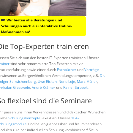
Wir bieten alle Beratungen und
Schulungen auch als interaktive Online-
Maßnahmen an!
Die Top-Experten trainieren
assen Sie sich von den besten IT-Experten trainieren: Unsere
rainer
sind sehr renommierte Top-Experten mit viel
raxixserfahrung sowie einer durch
Fachbücher
und
Vorträge
ewiesenen außergewöhnlichen Vermittlungskompetenz, z.B.
Dr.
olger Schwichtenberg
,
Uwe Ricken
,
Neno Loje
,
Marc Müller
,
hristian Giesswein
,
André Krämer
und
Rainer Stropek
.
So flexibel sind die Seminare
ir passen uns Ihren Vorkenntnissen und didaktischen Wünschen
siehe
Schulungskonzepte
) exakt an: Unsere
1042
chulungsmodule
sind beliebig anpassbar und frei mit anderen
odulen zu einer individuellen Schulung kombinierbar! Sie in