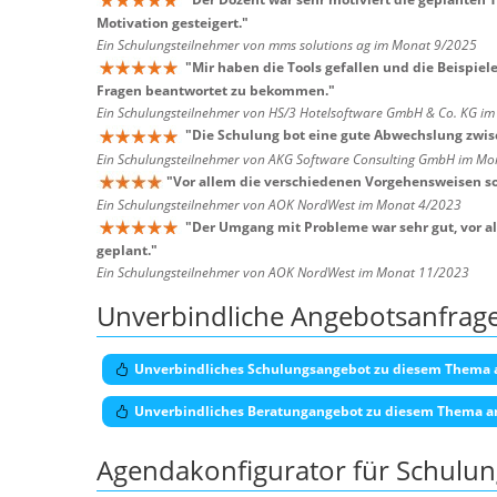
Motivation gesteigert.
"
Ein Schulungsteilnehmer von mms solutions ag im Monat 9/2025
"
Mir haben die Tools gefallen und die Beispiel
Fragen beantwortet zu bekommen.
"
Ein Schulungsteilnehmer von HS/3 Hotelsoftware GmbH & Co. KG i
"
Die Schulung bot eine gute Abwechslung zwisc
Ein Schulungsteilnehmer von AKG Software Consulting GmbH im Mo
"
Vor allem die verschiedenen Vorgehensweisen sow
Ein Schulungsteilnehmer von AOK NordWest im Monat 4/2023
"
Der Umgang mit Probleme war sehr gut, vor all
geplant.
"
Ein Schulungsteilnehmer von AOK NordWest im Monat 11/2023
Unverbindliche Angebotsanfrag
Unverbindliches Schulungsangebot zu diesem Thema 
Unverbindliches Beratungangebot zu diesem Thema a
Agendakonfigurator für Schulu