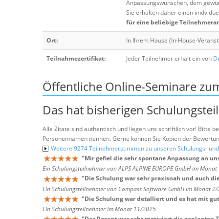
Anpassungswünschen, dem gewüns
Sie erhalten daher einen iindvidue
für eine beliebige Teilnehmera
Ort:
In Ihrem Hause (In-House-Veranst
Teilnahmezertifikat:
Jeder Teilnehmer erhält ein von
Dr
Öffentliche Online-Seminare z
Das hat bisherigen Schulungstei
Alle Zitate sind authentisch und liegen uns schriftlich vor! Bitt
Personennamen nennen. Gerne können Sie Kopien der Bewertung
Weitere 9274 Teilnehmerstimmen zu unseren Schulungs- u
"
Mir gefiel die sehr spontane Anpassung an u
Ein Schulungsteilnehmer von ALPS ALPINE EUROPE GmbH im Monat
"
Die Schulung war sehr praxisnah und auch die
Ein Schulungsteilnehmer von Compass Software GmbH im Monat 2
"
Die Schulung war detalliert und es hat mit gu
Ein Schulungsteilnehmer im Monat 11/2025
"
Der Dozent war sehr motiviert die geplanten 