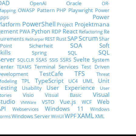
OAD
Oracle
OpenAI
OR-
Pattern
Playwright
OWASP
PHP
Power
apping
Power
Apps
PowerShell
Platform
Projektmana
Project
gement
Python
React
PWA
RDP
Re
Refactoring
Scrum
SAP
uirements
Rust
Shar
REST
ReSharper
SOA
Soft
Sicherheit
Point
SQL
kills
SQL
Spring
Server
Svelte
System
SSAS
SSRS
SQLCLR
SSIS
enter
Terminal Services
Test Driven
TEAMS
TFS
TestCafe
Development
Threat
TypeScript
Unit
TPL
UML
UC4
odeling
Testing
User Experience
Usability
User
Visual
Visio
Visual Basic
tories
Studio
Vue.js
Web
VSTO
WCF
VMWare
API
Windows 11
Webservices
Windows
XAML
WPF
Windows Server
XML
orms
WinUI