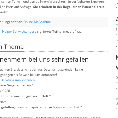
chten Termin und den zu Ihrem Wunschtermin verfügbaren Experten.
j
llen Preis auf Anfrage.
Sie erhalten in der Regel einen Pauschalpreis
e
nzahl!
altung) oder als
Online-Maßnahme
S
. Holger Schwichtenberg
signiertes Teilnahmezertifikat.
d
b
um Thema
u
lnehmern bei uns sehr gefallen
e beachten Sie, dass wir aber aus Datenschutzgründen keine
sbögen als Beweis bei uns anfordern!
G
nd Beratungsmaßnahmen
m
nsere Gegebenheiten.
"
V
 1/2026
f
 Inhalte wurden gut vermittelt.
"
W
/2026
U
t gefallen, dass der Experte hat sich genommen hat.
"
a
Themen beizubringen. Das hat auch das eigene Interesse und die