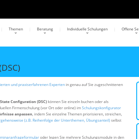
Themen
Beratung
Individuelle Schulungen
Offene S
 (DSC)
erten und praxiserfahrenen Experten
in genau auf Sie zugeschnittenen
State Configuration (DSC)
können Sie einzeln buchen oder als
duellen Firmenschulung (vor Ort oder online) im
Schulungskonfigurator
ürfnisse anpassen
, indem Sie einzelne Themen priorisieren, streichen,
rgehensweise (z.B. Reihenfolge der Unterthemen, Übungsanteil)
selbst
minaranfrageformular
oder legen Sie mehrere Schulungsmodule in den