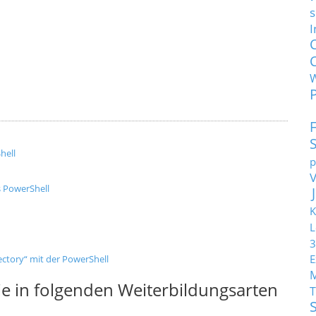
s
I
hell
p
s PowerShell
K
L
3
E
ctory“ mit der PowerShell
e in folgenden Weiterbildungsarten
T