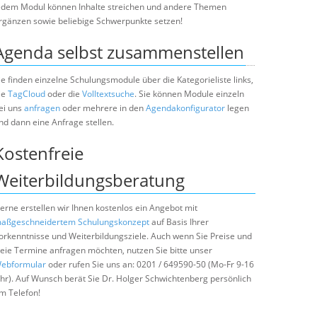
edem Modul können Inhalte streichen und andere Themen
rgänzen sowie beliebige Schwerpunkte setzen!
Agenda selbst zusammenstellen
ie finden einzelne Schulungsmodule über die Kategorieliste links,
ie
TagCloud
oder die
Volltextsuche
. Sie können Module einzeln
ei uns
anfragen
oder mehrere in den
Agendakonfigurator
legen
nd dann eine Anfrage stellen.
Kostenfreie
Weiterbildungsberatung
erne erstellen wir Ihnen kostenlos ein Angebot mit
aßgeschneidertem Schulungskonzept
auf Basis Ihrer
orkenntnisse und Weiterbildungsziele. Auch wenn Sie Preise und
reie Termine anfragen möchten, nutzen Sie bitte unser
ebformular
oder rufen Sie uns an: 0201 / 649590-50 (Mo-Fr 9-16
hr). Auf Wunsch berät Sie Dr. Holger Schwichtenberg persönlich
m Telefon!