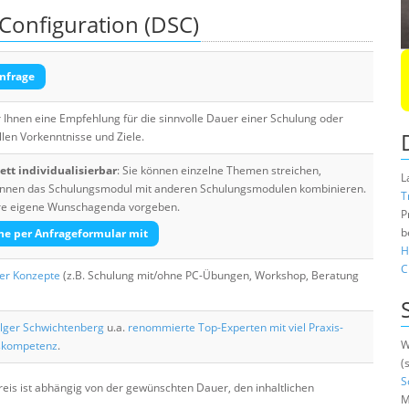
 Configuration (DSC)
nfrage
Ihnen eine Empfehlung für die sinnvolle Dauer einer Schulung oder
llen Vorkenntnisse und Ziele.
tt individualisierbar
: Sie können einzelne Themen streichen,
L
 können das Schulungsmodul mit anderen Schulungsmodulen kombinieren.
T
Ihre eigene Wunschagenda vorgeben.
P
b
he per Anfrageformular mit
H
C
her Konzepte
(z.B. Schulung mit/ohne PC-Übungen, Workshop, Beratung
lger Schwichtenberg
u.a.
renommierte Top-Experten mit viel Praxis-
W
skompetenz
.
(
S
eis ist abhängig von der gewünschten Dauer, den inhaltlichen
M