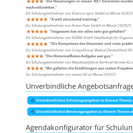
"
Die Neuerungen in neuen .NET Versionen wurden 
nachvollziehbar.
"
Ein Schulungsteilnehmer von Emerson epro GmbH im Monat 9/2025
"
A well structured training.
"
Ein Schulungsteilnehmer von Anton Paar GmbH im Monat 10/2025
"
Insgesamt hat mir alles sehr gut gefallen!
"
Ein Schulungsteilnehmer von AGENA GmbH Gesellschaft für Organis
"
Die Kompetenz des Dozenten und viele praktis
Ein Schulungsteilnehmer von CompuGroup Medical Deutschland AG
"
Die HistoricalRates-Aufgabe war gut.
"
Ein Schulungsteilnehmer von Maschinenfabrik Berthold Hermle AG
"
Mir gefielen die Erzählungen aus realen Projekte
Ein Schulungsteilnehmer von esatus AG im Monat 6/2023
Unverbindliche Angebotsanfrag
Unverbindliches Schulungsangebot zu diesem Thema 
Unverbindliches Beratungangebot zu diesem Thema a
Agendakonfigurator für Schulu