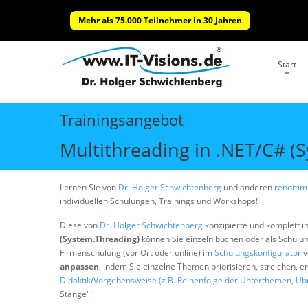
Mehr als 75.000 Teilnehmer in 30 Jahren
Start
Trainingsangebot
Multithreading in .NET/C# (
Lernen Sie von
Dr. Holger Schwichtenberg
und anderen
renommi
individuellen Schulungen, Trainings und Workshops!
Diese von
Dr. Holger Schwichtenberg
konzipierte und komplett i
(System.Threading)
können Sie einzeln buchen oder als Schul
Firmenschulung (vor Ort oder online) im
Schulungskonfigurator
v
anpassen
, indem Sie einzelne Themen priorisieren, streichen, 
Didaktik/Vorgehensweise (z.B. Reihenfolge der Unterthemen, Üb
Stange"!