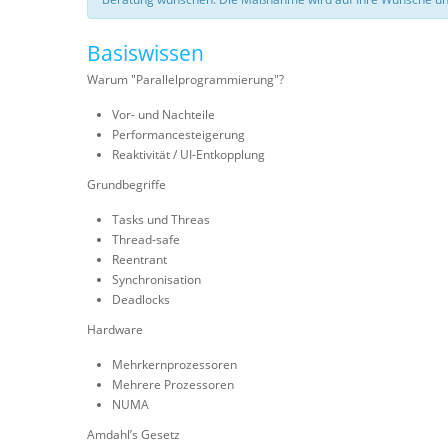
Basiswissen
Warum "Parallelprogrammierung"?
Vor- und Nachteile
Performancesteigerung
Reaktivität / UI-Entkopplung
Grundbegriffe
Tasks und Threas
Thread-safe
Reentrant
Synchronisation
Deadlocks
Hardware
Mehrkernprozessoren
Mehrere Prozessoren
NUMA
Amdahl’s Gesetz