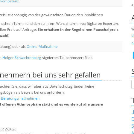
skompetenz
.
a
eis ist abhängig von der gewünschten Dauer, den inhaltlichen
chten Termin und den zu Ihrem Wunschtermin verfügbaren Experten.
W
llen Preis auf Anfrage.
Sie erhalten in der Regel einen Pauschalpreis
B
nzahl!
S
altung) oder als
Online-Maßnahme
. Holger Schwichtenberg
signiertes Teilnahmezertifikat.
lnehmern bei uns sehr gefallen
e beachten Sie, dass wir aber aus Datenschutzgründen keine
sbögen als Beweis bei uns anfordern!
nd Beratungsmaßnahmen
d offenen Athmosphäre statt und es wurde auf alle unsere
D
S
nat 2/2026
A