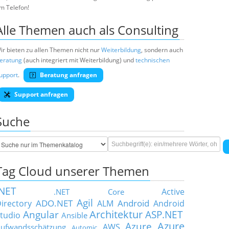
m Telefon!
Alle Themen auch als Consulting
ir bieten zu allen Themen nicht nur
Weiterbildung
, sondern auch
eratung
(auch integriert mit Weiterbildung) und
technischen
upport
.
Beratung anfragen
Support anfragen
Suche
Tag Cloud unserer Themen
.NET
Active
.NET Core
Agil
ADO.NET
Android
irectory
ALM
Android
Architektur
Angular
ASP.NET
tudio
Ansible
Azure
Azure
AWS
ufwandsschätzung
Automic