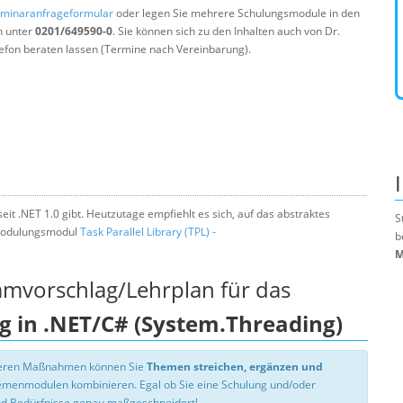
minaranfrageformular
oder legen Sie mehrere Schulungsmodule in den
n unter
0201/649590-0
. Sie können sich zu den Inhalten auch von Dr.
efon beraten lassen (Termine nach Vereinbarung).
eit .NET 1.0 gibt. Heutzutage empfiehlt es sich, auf das abstraktes
S
r Modulungsmodul
Task Parallel Library (TPL) -
b
M
mmvorschlag/Lehrplan für das
g in .NET/C# (System.Threading)
nseren Maßnahmen können Sie
Themen streichen, ergänzen und
hemenmodulen kombinieren. Egal ob Sie eine Schulung und/oder
d Bedürfnisse genau maßgeschneidert!