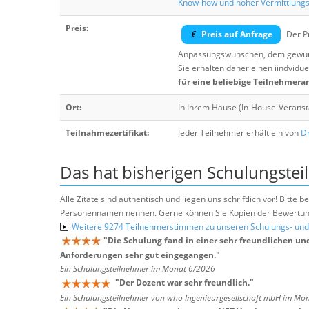
Know-how und hoher Vermittlung
Preis:
Preis auf Anfrage
Der Pr
Anpassungswünschen, dem gewüns
Sie erhalten daher einen iindvidue
für eine beliebige Teilnehmera
Ort:
In Ihrem Hause (In-House-Veranst
Teilnahmezertifikat:
Jeder Teilnehmer erhält ein von
Dr
Das hat bisherigen Schulungstei
Alle Zitate sind authentisch und liegen uns schriftlich vor! Bitt
Personennamen nennen. Gerne können Sie Kopien der Bewertung
Weitere 9274 Teilnehmerstimmen zu unseren Schulungs- u
"
Die Schulung fand in einer sehr freundlichen un
Anforderungen sehr gut eingegangen.
"
Ein Schulungsteilnehmer im Monat 6/2026
"
Der Dozent war sehr freundlich.
"
Ein Schulungsteilnehmer von who Ingenieurgesellschaft mbH im Mo