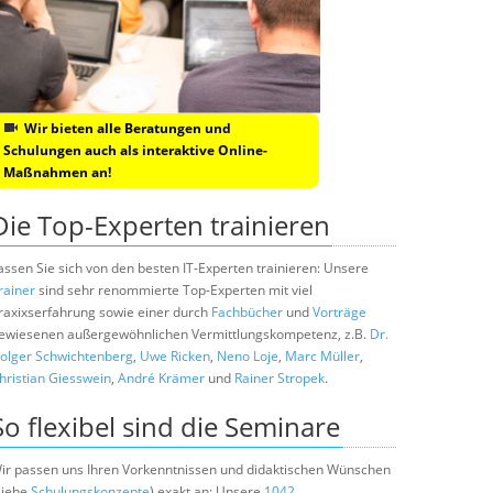
Wir bieten alle Beratungen und
Schulungen auch als interaktive Online-
Maßnahmen an!
Die Top-Experten trainieren
assen Sie sich von den besten IT-Experten trainieren: Unsere
rainer
sind sehr renommierte Top-Experten mit viel
raxixserfahrung sowie einer durch
Fachbücher
und
Vorträge
ewiesenen außergewöhnlichen Vermittlungskompetenz, z.B.
Dr.
olger Schwichtenberg
,
Uwe Ricken
,
Neno Loje
,
Marc Müller
,
hristian Giesswein
,
André Krämer
und
Rainer Stropek
.
So flexibel sind die Seminare
ir passen uns Ihren Vorkenntnissen und didaktischen Wünschen
siehe
Schulungskonzepte
) exakt an: Unsere
1042