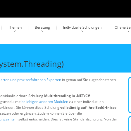
Themen
Beratung
Individuelle Schulungen
Offene S
System.Threading)
erten und praxiserfahrenen Experten
in genau auf Sie zugeschnittenen
ndividualisierbare Schulung
Multithreading in .NET/C#
ungsmodul mit
beliebigen anderen Modulen
zu einer individuellen
erbinden. Sie können diese Schulung
vollständig auf Ihre Bedürfnisse
ersetzen oder ergänzen. Zudem können Sie über die
ungsanteil)
selbst entscheiden. Dies ist keine Standardschulung "von der