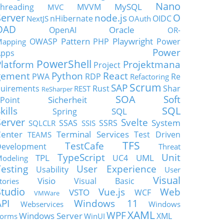
Nano
MySQL
hreading
MVVM
MVC
Server
node.js
O
nHibernate
OIDC
NextJS
OAuth
OAD
Oracle
OpenAI
OR-
Pattern
Playwright
OWASP
PHP
Power
apping
Power
Apps
PowerShell
Platform
Projektmana
Project
gement
Python
React
PWA
RDP
Re
Refactoring
Scrum
SAP
uirements
Rust
Shar
REST
ReSharper
SOA
Soft
Sicherheit
Point
SQL
kills
SQL
Spring
Server
Svelte
System
SSAS
SSRS
SQLCLR
SSIS
enter
Terminal Services
Test Driven
TEAMS
TFS
TestCafe
Development
Threat
TypeScript
Unit
TPL
UML
UC4
odeling
Testing
User Experience
Usability
User
Visual
Visio
Visual Basic
tories
Studio
Vue.js
Web
VSTO
WCF
VMWare
API
Windows 11
Webservices
Windows
XAML
WPF
Windows Server
XML
orms
WinUI