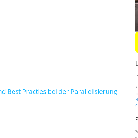
L
T
P
Best Practies bei der Parallelisierung
b
H
C
W
(