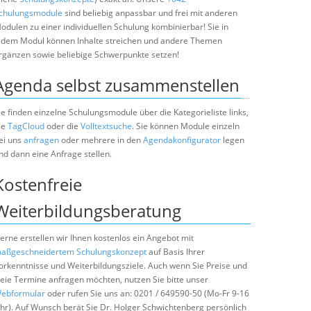
chulungsmodule
sind beliebig anpassbar und frei mit anderen
odulen zu einer individuellen Schulung kombinierbar! Sie in
edem Modul können Inhalte streichen und andere Themen
rgänzen sowie beliebige Schwerpunkte setzen!
Agenda selbst zusammenstellen
ie finden einzelne Schulungsmodule über die Kategorieliste links,
ie
TagCloud
oder die
Volltextsuche
. Sie können Module einzeln
ei uns
anfragen
oder mehrere in den
Agendakonfigurator
legen
nd dann eine Anfrage stellen.
Kostenfreie
Weiterbildungsberatung
erne erstellen wir Ihnen kostenlos ein Angebot mit
aßgeschneidertem Schulungskonzept
auf Basis Ihrer
orkenntnisse und Weiterbildungsziele. Auch wenn Sie Preise und
reie Termine anfragen möchten, nutzen Sie bitte unser
ebformular
oder rufen Sie uns an: 0201 / 649590-50 (Mo-Fr 9-16
hr). Auf Wunsch berät Sie Dr. Holger Schwichtenberg persönlich