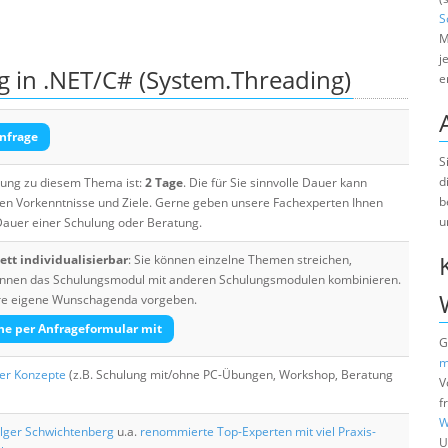
S
M
j
g in .NET/C# (System.Threading)
e
nfrage
S
d
ulung zu diesem Thema ist:
2 Tage
. Die für Sie sinnvolle Dauer kann
b
ten Vorkenntnisse und Ziele. Gerne geben unsere Fachexperten Ihnen
u
 Dauer einer Schulung oder Beratung.
tt individualisierbar
: Sie können einzelne Themen streichen,
 können das Schulungsmodul mit anderen Schulungsmodulen kombinieren.
Ihre eigene Wunschagenda vorgeben.
he per Anfrageformular mit
G
m
her Konzepte
(z.B. Schulung mit/ohne PC-Übungen, Workshop, Beratung
V
f
W
lger Schwichtenberg
u.a.
renommierte Top-Experten mit viel Praxis-
U