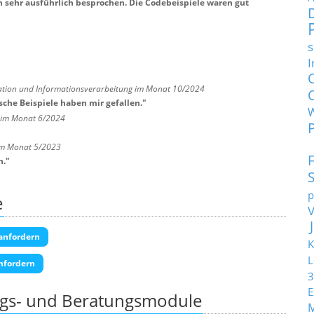
sehr ausführlich besprochen. Die Codebeispiele waren gut
s
I
ation und Informationsverarbeitung im Monat 10/2024
che Beispiele haben mir gefallen.
"
 im Monat 6/2024
 im Monat 5/2023
n.
"
p
e
anfordern
K
L
nfordern
3
E
ngs- und Beratungsmodule