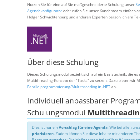
Nutzen Sie für eine auf Sie maßgeschneiderte Schulung unser
Se
Agendakonfigurator
oder rufen Sie unser Kundenteam einfach a
Holger Schwichtenberg und anderen Experten persönlich am Tel
Über diese Schulung
Dieses Schulungsmodul bezieht sich auf ein Basistechnik, die es s
Multithreading-Konzept der "Tasks" zu setzen. Dazu bieten wi
Parallelprogrammierung/Multithreading in .NET
an.
Individuell anpassbarer Progra
Schulungsmodul
Multithreadin
Dies ist nur ein
Vorschlag für eine Agenda
. Wie bei allen u
priorisieren
. Zudem können Sie diese Inhalte mit anderen T
Beratung wünschen: Die Maßnahme wird auf Ihre Wünsche un