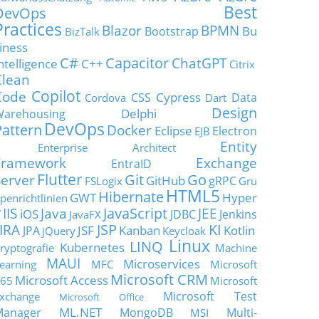
Best
DevOps
Practices
Blazor
BPMN
Bu
Bootstrap
BizTalk
iness
C#
Capacitor
ChatGPT
ntelligence
C++
Citrix
Clean
Copilot
Code
Cypress
CSS
Data
Cordova
Dart
Design
Delphi
Warehousing
DevOps
Pattern
Docker
Eclipse
Electron
EJB
Entity
Enterprise Architect
Framework
Exchange
EntraID
Flutter
Git
Go
Server
GitHub
gRPC
FSLogix
Gru
HTML5
Hibernate
GWT
Hyper
penrichtlinien
JavaScript
IIS
Java
JEE
V
iOS
JDBC
Jenkins
JavaFX
JSP
KI
JIRA
JSF
Kanban
Kotlin
JPA
jQuery
Keycloak
Linux
LINQ
Kubernetes
ryptografie
Machine
MAUI
Microservices
earning
MFC
Microsoft
Microsoft CRM
Microsoft Access
65
Microsoft
Microsoft Test
xchange
Microsoft Office
ML.NET
Manager
MongoDB
Multi-
MSI