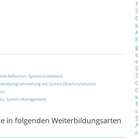
T
M
q
e
S
stem.Reflection, System.CodeDom)
C
dienstprogrammierung mit System.DirectoryServices)
on)
M
tics, System.Management)
S
e in folgenden Weiterbildungsarten
F