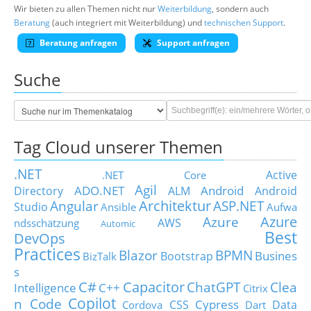
Wir bieten zu allen Themen nicht nur
Weiterbildung
, sondern auch
Beratung
(auch integriert mit Weiterbildung) und
technischen Support
.
Beratung anfragen
Support anfragen
Suche
Tag Cloud unserer Themen
.NET
Active
.NET Core
Agil
ADO.NET
Android
Directory
ALM
Android
Architektur
Angular
ASP.NET
Studio
Ansible
Aufwa
Azure
Azure
AWS
ndsschätzung
Automic
Best
DevOps
Practices
Blazor
BPMN
Busines
Bootstrap
BizTalk
s
C#
Capacitor
ChatGPT
Clea
Intelligence
C++
Citrix
Copilot
n Code
Cypress
CSS
Data
Cordova
Dart