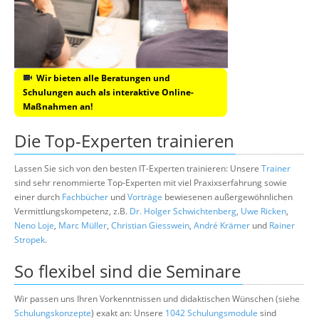
Wir bieten alle Beratungen und
Schulungen auch als interaktive Online-
Maßnahmen an!
Die Top-Experten trainieren
Lassen Sie sich von den besten IT-Experten trainieren: Unsere
Trainer
sind sehr renommierte Top-Experten mit viel Praxixserfahrung sowie
einer durch
Fachbücher
und
Vorträge
bewiesenen außergewöhnlichen
Vermittlungskompetenz, z.B.
Dr. Holger Schwichtenberg
,
Uwe Ricken
,
Neno Loje
,
Marc Müller
,
Christian Giesswein
,
André Krämer
und
Rainer
Stropek
.
So flexibel sind die Seminare
Wir passen uns Ihren Vorkenntnissen und didaktischen Wünschen (siehe
Schulungskonzepte
) exakt an: Unsere
1042 Schulungsmodule
sind