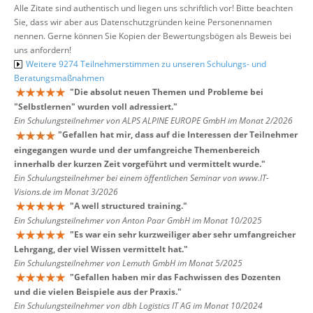
Alle Zitate sind authentisch und liegen uns schriftlich vor! Bitte beachten
Sie, dass wir aber aus Datenschutzgründen keine Personennamen
nennen. Gerne können Sie Kopien der Bewertungsbögen als Beweis bei
uns anfordern!
Weitere 9274 Teilnehmerstimmen zu unseren Schulungs- und
Beratungsmaßnahmen
"
Die absolut neuen Themen und Probleme bei
"Selbstlernen" wurden voll adressiert.
"
Ein Schulungsteilnehmer von ALPS ALPINE EUROPE GmbH im Monat 2/2026
"
Gefallen hat mir, dass auf die Interessen der Teilnehmer
eingegangen wurde und der umfangreiche Themenbereich
innerhalb der kurzen Zeit vorgeführt und vermittelt wurde.
"
Ein Schulungsteilnehmer bei einem öffentlichen Seminar von www.IT-
Visions.de im Monat 3/2026
"
A well structured training.
"
Ein Schulungsteilnehmer von Anton Paar GmbH im Monat 10/2025
"
Es war ein sehr kurzweiliger aber sehr umfangreicher
Lehrgang, der viel Wissen vermittelt hat.
"
Ein Schulungsteilnehmer von Lemuth GmbH im Monat 5/2025
"
Gefallen haben mir das Fachwissen des Dozenten
und die vielen Beispiele aus der Praxis.
"
Ein Schulungsteilnehmer von dbh Logistics IT AG im Monat 10/2024