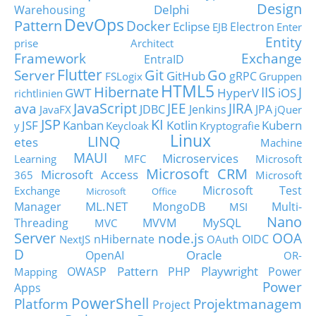
Design
Delphi
Warehousing
DevOps
Pattern
Docker
Eclipse
Electron
EJB
Enter
Entity
prise Architect
Framework
Exchange
EntraID
Flutter
Git
Go
Server
GitHub
gRPC
FSLogix
Gruppen
HTML5
Hibernate
IIS
J
GWT
HyperV
iOS
richtlinien
JavaScript
ava
JEE
JIRA
JDBC
Jenkins
JPA
JavaFX
jQuer
JSP
KI
JSF
Kanban
Kotlin
Kubern
y
Keycloak
Kryptografie
Linux
LINQ
etes
Machine
MAUI
Microservices
Learning
MFC
Microsoft
Microsoft CRM
Microsoft Access
365
Microsoft
Microsoft Test
Exchange
Microsoft Office
ML.NET
Manager
MongoDB
Multi-
MSI
Nano
MySQL
Threading
MVVM
MVC
Server
node.js
OOA
nHibernate
OIDC
NextJS
OAuth
D
Oracle
OpenAI
OR-
Pattern
Playwright
OWASP
PHP
Power
Mapping
Power
Apps
PowerShell
Platform
Projektmanagem
Project