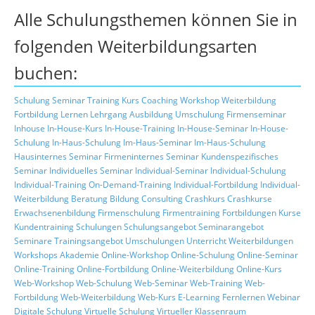
Alle Schulungsthemen können Sie in
folgenden Weiterbildungsarten
buchen:
Schulung
Seminar
Training
Kurs
Coaching
Workshop
Weiterbildung
Fortbildung
Lernen
Lehrgang
Ausbildung
Umschulung
Firmenseminar
Inhouse
In-House-Kurs
In-House-Training
In-House-Seminar
In-House-
Schulung
In-Haus-Schulung
Im-Haus-Seminar
Im-Haus-Schulung
Hausinternes Seminar
Firmeninternes Seminar
Kundenspezifisches
Seminar
Individuelles Seminar
Individual-Seminar
Individual-Schulung
Individual-Training
On-Demand-Training
Individual-Fortbildung
Individual-
Weiterbildung
Beratung
Bildung
Consulting
Crashkurs
Crashkurse
Erwachsenenbildung
Firmenschulung
Firmentraining
Fortbildungen
Kurse
Kundentraining
Schulungen
Schulungsangebot
Seminarangebot
Seminare
Trainingsangebot
Umschulungen
Unterricht
Weiterbildungen
Workshops
Akademie
Online-Workshop
Online-Schulung
Online-Seminar
Online-Training
Online-Fortbildung
Online-Weiterbildung
Online-Kurs
Web-Workshop
Web-Schulung
Web-Seminar
Web-Training
Web-
Fortbildung
Web-Weiterbildung
Web-Kurs
E-Learning
Fernlernen
Webinar
Digitale Schulung
Virtuelle Schulung
Virtueller Klassenraum