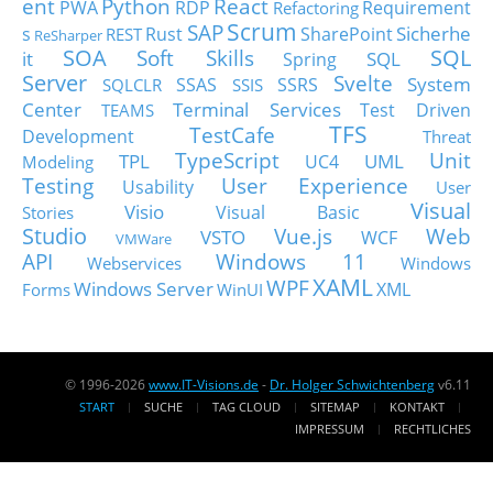
ent
Python
React
PWA
RDP
Requirement
Refactoring
Scrum
SAP
Sicherhe
s
Rust
SharePoint
REST
ReSharper
SOA
SQL
Soft Skills
it
SQL
Spring
Server
Svelte
System
SSAS
SSRS
SQLCLR
SSIS
Center
Terminal Services
Test Driven
TEAMS
TFS
TestCafe
Development
Threat
TypeScript
Unit
TPL
UML
UC4
Modeling
Testing
User Experience
Usability
User
Visual
Visio
Visual Basic
Stories
Studio
Vue.js
Web
VSTO
WCF
VMWare
API
Windows 11
Webservices
Windows
XAML
WPF
Windows Server
XML
Forms
WinUI
© 1996-2026
www.IT-Visions.de
-
Dr. Holger Schwichtenberg
v6.11
START
SUCHE
TAG CLOUD
SITEMAP
KONTAKT
IMPRESSUM
RECHTLICHES