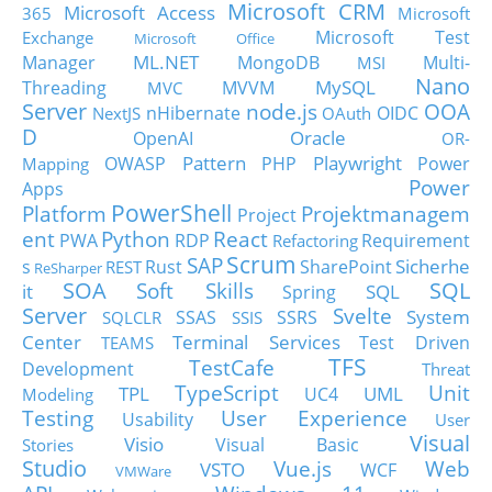
Microsoft CRM
Microsoft Access
365
Microsoft
Microsoft Test
Exchange
Microsoft Office
ML.NET
Manager
MongoDB
Multi-
MSI
Nano
MySQL
Threading
MVVM
MVC
Server
node.js
OOA
nHibernate
OIDC
NextJS
OAuth
D
Oracle
OpenAI
OR-
Pattern
Playwright
OWASP
PHP
Power
Mapping
Power
Apps
PowerShell
Platform
Projektmanagem
Project
ent
Python
React
PWA
RDP
Requirement
Refactoring
Scrum
SAP
Sicherhe
s
Rust
SharePoint
REST
ReSharper
SOA
SQL
Soft Skills
it
SQL
Spring
Server
Svelte
System
SSAS
SSRS
SQLCLR
SSIS
Center
Terminal Services
Test Driven
TEAMS
TFS
TestCafe
Development
Threat
TypeScript
Unit
TPL
UML
UC4
Modeling
Testing
User Experience
Usability
User
Visual
Visio
Visual Basic
Stories
Studio
Vue.js
Web
VSTO
WCF
VMWare