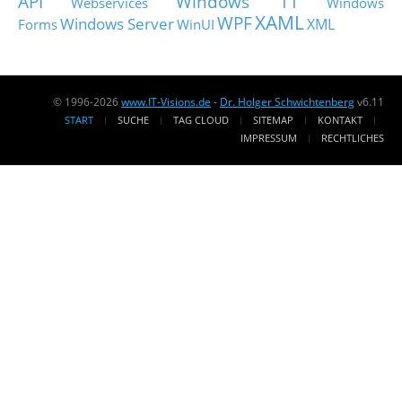
API
Windows 11
Webservices
Windows
XAML
WPF
Windows Server
XML
Forms
WinUI
© 1996-2026
www.IT-Visions.de
-
Dr. Holger Schwichtenberg
v6.11
START
SUCHE
TAG CLOUD
SITEMAP
KONTAKT
IMPRESSUM
RECHTLICHES