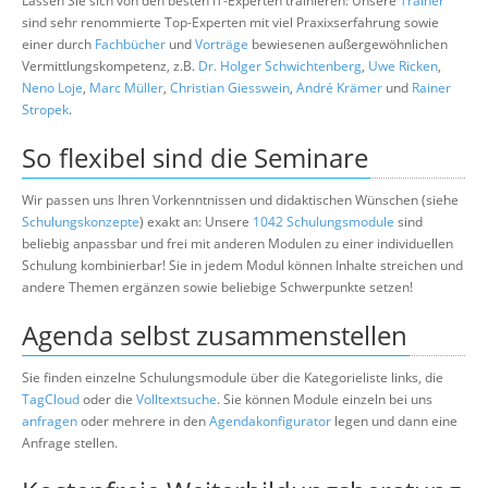
Lassen Sie sich von den besten IT-Experten trainieren: Unsere
Trainer
sind sehr renommierte Top-Experten mit viel Praxixserfahrung sowie
einer durch
Fachbücher
und
Vorträge
bewiesenen außergewöhnlichen
Vermittlungskompetenz, z.B.
Dr. Holger Schwichtenberg
,
Uwe Ricken
,
Neno Loje
,
Marc Müller
,
Christian Giesswein
,
André Krämer
und
Rainer
Stropek
.
So flexibel sind die Seminare
Wir passen uns Ihren Vorkenntnissen und didaktischen Wünschen (siehe
Schulungskonzepte
) exakt an: Unsere
1042 Schulungsmodule
sind
beliebig anpassbar und frei mit anderen Modulen zu einer individuellen
Schulung kombinierbar! Sie in jedem Modul können Inhalte streichen und
andere Themen ergänzen sowie beliebige Schwerpunkte setzen!
Agenda selbst zusammenstellen
Sie finden einzelne Schulungsmodule über die Kategorieliste links, die
TagCloud
oder die
Volltextsuche
. Sie können Module einzeln bei uns
anfragen
oder mehrere in den
Agendakonfigurator
legen und dann eine
Anfrage stellen.