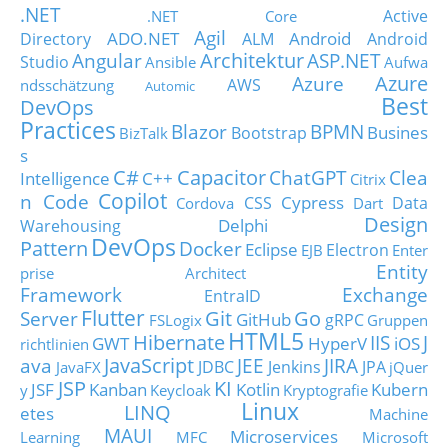
.NET
Active
.NET Core
Agil
ADO.NET
Android
Directory
ALM
Android
Architektur
Angular
ASP.NET
Studio
Ansible
Aufwa
Azure
Azure
AWS
ndsschätzung
Automic
Best
DevOps
Practices
Blazor
BPMN
Busines
Bootstrap
BizTalk
s
C#
Capacitor
ChatGPT
Clea
Intelligence
C++
Citrix
Copilot
n Code
Cypress
CSS
Data
Cordova
Dart
Design
Delphi
Warehousing
DevOps
Pattern
Docker
Eclipse
Electron
EJB
Enter
Entity
prise Architect
Framework
Exchange
EntraID
Flutter
Git
Go
Server
GitHub
gRPC
FSLogix
Gruppen
HTML5
Hibernate
IIS
J
GWT
HyperV
iOS
richtlinien
JavaScript
ava
JEE
JIRA
JDBC
Jenkins
JPA
JavaFX
jQuer
JSP
KI
JSF
Kanban
Kotlin
Kubern
y
Keycloak
Kryptografie
Linux
LINQ
etes
Machine
MAUI
Microservices
Learning
MFC
Microsoft