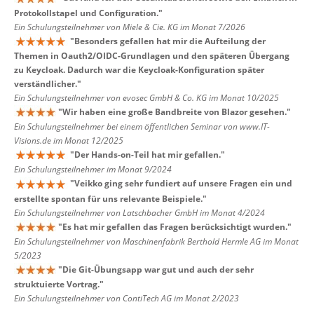
Protokollstapel und Configuration.
"
Ein Schulungsteilnehmer von Miele & Cie. KG im Monat 7/2026
"
Besonders gefallen hat mir die Aufteilung der
Themen in Oauth2/OIDC-Grundlagen und den späteren Übergang
zu Keycloak. Dadurch war die Keycloak-Konfiguration später
verständlicher.
"
Ein Schulungsteilnehmer von evosec GmbH & Co. KG im Monat 10/2025
"
Wir haben eine große Bandbreite von Blazor gesehen.
"
Ein Schulungsteilnehmer bei einem öffentlichen Seminar von www.IT-
Visions.de im Monat 12/2025
"
Der Hands-on-Teil hat mir gefallen.
"
Ein Schulungsteilnehmer im Monat 9/2024
"
Veikko ging sehr fundiert auf unsere Fragen ein und
erstellte spontan für uns relevante Beispiele.
"
Ein Schulungsteilnehmer von Latschbacher GmbH im Monat 4/2024
"
Es hat mir gefallen das Fragen berücksichtigt wurden.
"
Ein Schulungsteilnehmer von Maschinenfabrik Berthold Hermle AG im Monat
5/2023
"
Die Git-Übungsapp war gut und auch der sehr
struktuierte Vortrag.
"
Ein Schulungsteilnehmer von ContiTech AG im Monat 2/2023