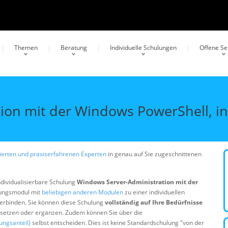
Themen
Beratung
Individuelle Schulungen
Offene S
ion mit der Windows PowerShell, i
erten und praxiserfahrenen Experten
in genau auf Sie zugeschnittenen
ndividualisierbare Schulung
Windows Server-Administration mit der
lungsmodul mit
beliebigen anderen Modulen
zu einer individuellen
erbinden. Sie können diese Schulung
vollständig auf Ihre Bedürfnisse
ersetzen oder ergänzen. Zudem können Sie über die
ungsanteil)
selbst entscheiden. Dies ist keine Standardschulung "von der