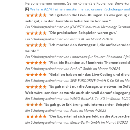
Personennamen nennen. Gerne können Sie Kopien der Bewertung
Weitere 9274 Teilnehmerstimmen zu unseren Schulungs- u
"
Mir gefielen die Live-Übungen. Es war genug 
sehr gut, um den Anschluss behalten zu können.
"
Ein Schulungsteilnehmer von JENOPTIK Industrial Metrology Germ
"
Die praktischen Beispielen waren gut.
"
Ein Schulungsteilnehmer von esatus AG im Monat 2/2026
"
Ich mochte den Vortragsstil, die auflockernde
wurde.
"
Ein Schulungsteilnehmer von Landesamt für Steuern Rheinland-Pfa
"
Flexible Reaktion auf konkrete Themenbereic
Ein Schulungsteilnehmer von ProLeiT GmbH im Monat 3/2025
"
Gefallen haben mir das Live-Coding und die vi
Ein Schulungsteilnehmer von SEW-EURODRIVE GmbH & Co KG im Mo
"
Es gab nicht nur die Ansage, wie etwas im Sof
Welt wäre, sondern es wurde auch sinnvoll darauf eingegangen
Ein Schulungsteilnehmer von WAGO GmbH & Co. KG im Monat 10/2
"
Es gab gute Erklärung mit interessanten Beispiel
Ein Schulungsteilnehmer von Aalto im Monat 4/2023
"
Der Experte hat sich perfekt an die Absprac
Ein Schulungsteilnehmer von Messe-Berlin GmbH im Monat 9/2023