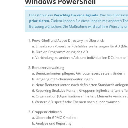
Windows PowerShell
Dies ist nur ein
Vorschlag für eine Agenda
. Wie bei allen u
priorisieren
. Zudem können Sie diese Inhalte mit anderen T
Beratung wünschen: Die Maßnahme wird auf Ihre Wünsche un
PowerShell und Active Directory im Überblick
a. Einsatz von PowerShell-Befehlserweiterungen für AD (Mi
b. Direkte Programmierung des AD
c. Verbindung zu anderen Ads und individuellen DCs herstel
Benutzerverwaltung
a. Benutzerkonten pflegen, Attribute lesen, setzen, ändern
b. Umgang mit Schemaerweiterungen
c. Neue Benutzerkonten nach definierten Standards anlegen
d. Reporting (inaktive Konten, Gruppenmitgliedschaften, eff
e. Organisation (Organisationseinheiten, Elemente verschieb
f. Weitere AD-spezifische Themen nach Kundenwunsch
Gruppenrichtlinien
a. Übersicht GPMC-Cmdlets
b. Analyse und Reporting