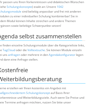
ir passen uns Ihren Vorkenntnissen und didaktischen Wünschen
siehe
Schulungskonzepte
) exakt an: Unsere
1042
chulungsmodule
sind beliebig anpassbar und frei mit anderen
odulen zu einer individuellen Schulung kombinierbar! Sie in
edem Modul können Inhalte streichen und andere Themen
rgänzen sowie beliebige Schwerpunkte setzen!
Agenda selbst zusammenstellen
ie finden einzelne Schulungsmodule über die Kategorieliste links,
ie
TagCloud
oder die
Volltextsuche
. Sie können Module einzeln
ei uns
anfragen
oder mehrere in den
Agendakonfigurator
legen
nd dann eine Anfrage stellen.
Kostenfreie
Weiterbildungsberatung
erne erstellen wir Ihnen kostenlos ein Angebot mit
aßgeschneidertem Schulungskonzept
auf Basis Ihrer
orkenntnisse und Weiterbildungsziele. Auch wenn Sie Preise und
reie Termine anfragen möchten, nutzen Sie bitte unser