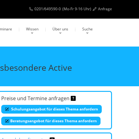
0201/649590-0
(Mo-Fr 9-16 Uhr)
Anfrage
eminare
Wissen
Über uns
Suche
nsbesondere Active
Preise und Termine anfragen
Schulungsangebot für dieses Thema anfordern
Beratungsangebot für dieses Thema anfordern