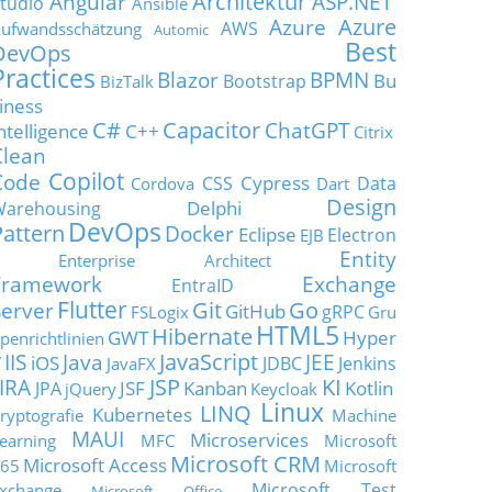
Architektur
Angular
ASP.NET
tudio
Ansible
Azure
Azure
AWS
ufwandsschätzung
Automic
Best
DevOps
Practices
Blazor
BPMN
Bu
Bootstrap
BizTalk
iness
C#
Capacitor
ChatGPT
ntelligence
C++
Citrix
Clean
Copilot
Code
Cypress
CSS
Data
Cordova
Dart
Design
Delphi
Warehousing
DevOps
Pattern
Docker
Eclipse
Electron
EJB
Entity
Enterprise Architect
Framework
Exchange
EntraID
Flutter
Git
Go
Server
GitHub
gRPC
FSLogix
Gru
HTML5
Hibernate
GWT
Hyper
penrichtlinien
JavaScript
IIS
Java
JEE
V
iOS
JDBC
Jenkins
JavaFX
JSP
KI
JIRA
JSF
Kanban
Kotlin
JPA
jQuery
Keycloak
Linux
LINQ
Kubernetes
ryptografie
Machine
MAUI
Microservices
earning
MFC
Microsoft
Microsoft CRM
Microsoft Access
65
Microsoft
Microsoft Test
xchange
Microsoft Office