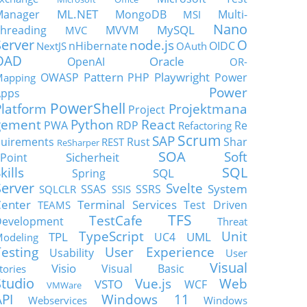
ML.NET
Manager
MongoDB
Multi-
MSI
Nano
MySQL
hreading
MVVM
MVC
Server
node.js
O
nHibernate
OIDC
NextJS
OAuth
OAD
Oracle
OpenAI
OR-
Pattern
Playwright
OWASP
PHP
Power
apping
Power
Apps
PowerShell
Platform
Projektmana
Project
gement
Python
React
PWA
RDP
Re
Refactoring
Scrum
SAP
uirements
Rust
Shar
REST
ReSharper
SOA
Soft
Sicherheit
Point
SQL
kills
SQL
Spring
Server
Svelte
System
SSAS
SSRS
SQLCLR
SSIS
enter
Terminal Services
Test Driven
TEAMS
TFS
TestCafe
Development
Threat
TypeScript
Unit
TPL
UML
UC4
odeling
Testing
User Experience
Usability
User
Visual
Visio
Visual Basic
tories
Studio
Vue.js
Web
VSTO
WCF
VMWare
API
Windows 11
Webservices
Windows