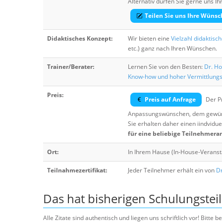
Alternativ dürfen Sie gerne uns 
Teilen Sie uns Ihre Wünsc
Didaktisches Konzept:
Wir bieten eine
Vielzahl didaktisc
etc.) ganz nach Ihren Wünschen.
Trainer/Berater:
Lernen Sie von den Besten:
Dr. Ho
Know-how und hoher Vermittlung
Preis:
Preis auf Anfrage
Der Pr
Anpassungswünschen, dem gewüns
Sie erhalten daher einen iindvidue
für eine beliebige Teilnehmera
Ort:
In Ihrem Hause (In-House-Veranst
Teilnahmezertifikat:
Jeder Teilnehmer erhält ein von
Dr
Das hat bisherigen Schulungstei
Alle Zitate sind authentisch und liegen uns schriftlich vor! Bitt