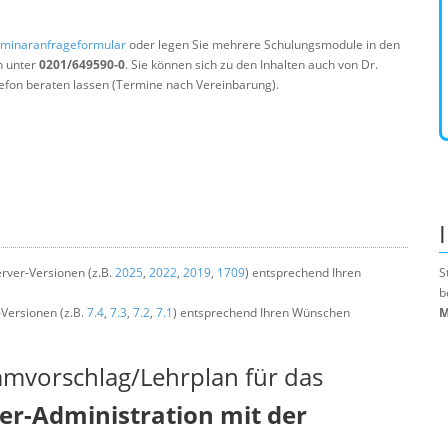
minaranfrageformular
oder legen Sie mehrere Schulungsmodule in den
n unter
0201/649590-0
. Sie können sich zu den Inhalten auch von Dr.
efon beraten lassen (Termine nach Vereinbarung).
rver-Versionen (z.B.
2025
,
2022
,
2019
,
1709
) entsprechend Ihren
S
b
-Versionen (z.B.
7.4
,
7.3
,
7.2
,
7.1
) entsprechend Ihren Wünschen
M
mmvorschlag/Lehrplan für das
r-Administration mit der