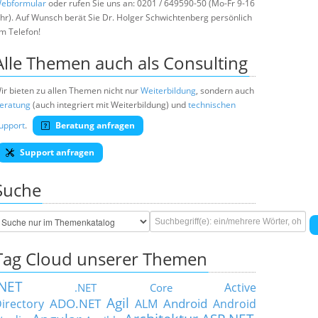
ebformular
oder rufen Sie uns an: 0201 / 649590-50 (Mo-Fr 9-16
hr). Auf Wunsch berät Sie Dr. Holger Schwichtenberg persönlich
m Telefon!
Alle Themen auch als Consulting
ir bieten zu allen Themen nicht nur
Weiterbildung
, sondern auch
eratung
(auch integriert mit Weiterbildung) und
technischen
upport
.
Beratung anfragen
Support anfragen
Suche
Tag Cloud unserer Themen
.NET
Active
.NET Core
Agil
ADO.NET
Android
irectory
ALM
Android