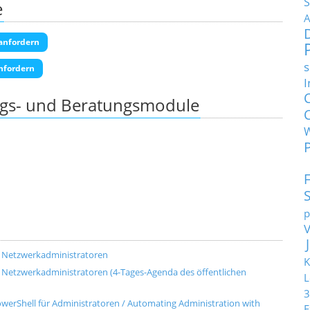
S
e
A
anfordern
s
nfordern
I
ngs- und Beratungsmodule
p
d Netzwerkadministratoren
K
 Netzwerkadministratoren (4-Tages-Agenda des öffentlichen
L
3
werShell für Administratoren / Automating Administration with
E