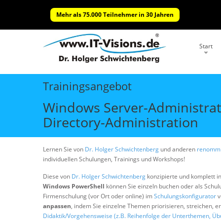
Mehr als 75.000 Teilnehmer in 30 Jahren
Start
Trainingsangebot
Windows Server-Administrat
Directory-Administration
Lernen Sie von
Dr. Holger Schwichtenberg
und anderen
renommi
individuellen Schulungen, Trainings und Workshops!
Diese von
Dr. Holger Schwichtenberg
konzipierte und komplett i
Windows PowerShell
können Sie einzeln buchen oder als Schu
Firmenschulung (vor Ort oder online) im
Schulungskonfigurator
v
anpassen
, indem Sie einzelne Themen priorisieren, streichen, 
Didaktik/Vorgehensweise (z.B. Reihenfolge der Unterthemen, Üb