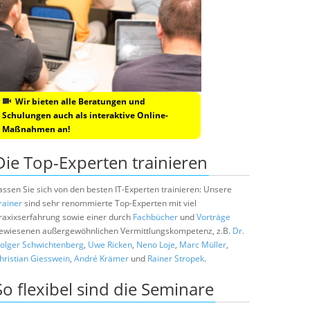
Wir bieten alle Beratungen und
Schulungen auch als interaktive Online-
Maßnahmen an!
Die Top-Experten trainieren
assen Sie sich von den besten IT-Experten trainieren: Unsere
rainer
sind sehr renommierte Top-Experten mit viel
raxixserfahrung sowie einer durch
Fachbücher
und
Vorträge
ewiesenen außergewöhnlichen Vermittlungskompetenz, z.B.
Dr.
olger Schwichtenberg
,
Uwe Ricken
,
Neno Loje
,
Marc Müller
,
hristian Giesswein
,
André Krämer
und
Rainer Stropek
.
So flexibel sind die Seminare