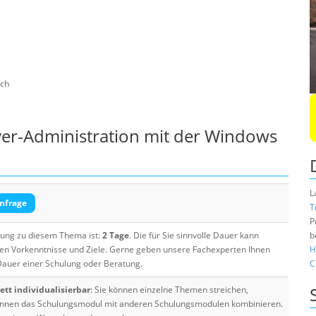
sch
er-Administration mit der Windows
L
nfrage
T
P
ulung zu diesem Thema ist:
2 Tage
. Die für Sie sinnvolle Dauer kann
b
ten Vorkenntnisse und Ziele. Gerne geben unsere Fachexperten Ihnen
H
 Dauer einer Schulung oder Beratung.
C
tt individualisierbar
: Sie können einzelne Themen streichen,
 können das Schulungsmodul mit anderen Schulungsmodulen kombinieren.