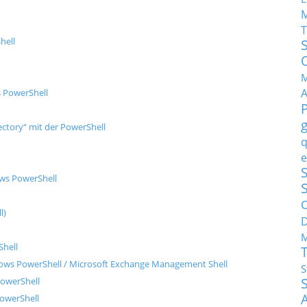
T
hell
M
s PowerShell
ctory“ mit der PowerShell
q
e
S
ows PowerShell
C
l)
M
Shell
dows PowerShell / Microsoft Exchange Management Shell
S
PowerShell
PowerShell