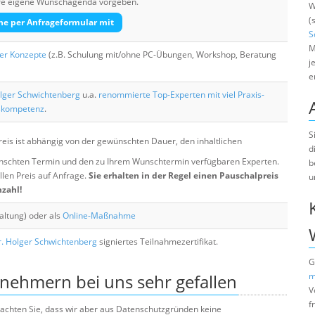
Ihre eigene Wunschagenda vorgeben.
W
(
he per Anfrageformular mit
S
M
her Konzepte
(z.B. Schulung mit/ohne PC-Übungen, Workshop, Beratung
j
e
lger Schwichtenberg
u.a.
renommierte Top-Experten mit viel Praxis-
skompetenz
.
S
eis ist abhängig von der gewünschten Dauer, den inhaltlichen
d
chten Termin und den zu Ihrem Wunschtermin verfügbaren Experten.
b
llen Preis auf Anfrage.
Sie erhalten in der Regel einen Pauschalpreis
u
nzahl!
altung) oder als
Online-Maßnahme
. Holger Schwichtenberg
signiertes Teilnahmezertifikat.
G
lnehmern bei uns sehr gefallen
m
V
f
e beachten Sie, dass wir aber aus Datenschutzgründen keine