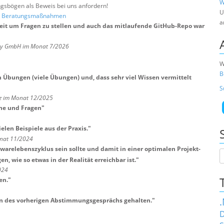
W
sbögen als Beweis bei uns anfordern!
U
nd Beratungsmaßnahmen
a
Zeit um Fragen zu stellen und auch das mitlaufende GitHub-Repo war
any GmbH im Monat 7/2026
W
B
n Übungen (viele Übungen) und, dass sehr viel Wissen vermittelt
S
lz im Monat 12/2025
he und Fragen
"
elen Beispiele aus der Praxis.
"
nat 11/2024
twarelebenszyklus sein sollte und damit in einer optimalen Projekt-
, wie so etwas in der Realität erreichbar ist.
"
024
en.
"
hen des vorherigen Abstimmungsgesprächs gehalten.
"
D