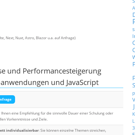
S
A
s
I
, Next, Nuxt, Astro, Blazor u.a. auf Anfrage)
e und Performancesteigerung
ebanwendungen und JavaScript
p
nfrage
Ihnen eine Empfehlung für die sinnvolle Dauer einer Schulung oder
K
llen Vorkenntnisse und Ziele.
L
3
tt individualisierbar
: Sie können einzelne Themen streichen,
E