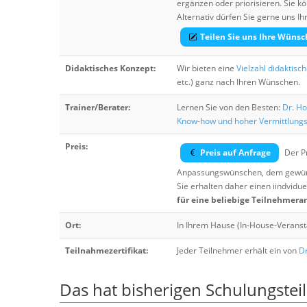
ergänzen oder priorisieren. Sie
Alternativ dürfen Sie gerne uns 
Teilen Sie uns Ihre Wünsc
Didaktisches Konzept:
Wir bieten eine
Vielzahl didaktisc
etc.) ganz nach Ihren Wünschen.
Trainer/Berater:
Lernen Sie von den Besten:
Dr. Ho
Know-how und hoher Vermittlung
Preis:
Preis auf Anfrage
Der Pr
Anpassungswünschen, dem gewüns
Sie erhalten daher einen iindvidue
für eine beliebige Teilnehmera
Ort:
In Ihrem Hause (In-House-Veranst
Teilnahmezertifikat:
Jeder Teilnehmer erhält ein von
Dr
Das hat bisherigen Schulungstei