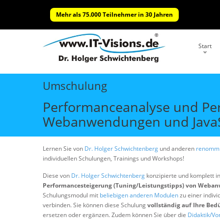
Mehr als 75.000 Teilnehmer in 30 Jahren
Start
Umschulung
Performanceanalyse und Per
Webanwendungen und JavaS
Lernen Sie von
Dr. Holger Schwichtenberg
und anderen
renommi
individuellen Schulungen, Trainings und Workshops!
Diese von
Dr. Holger Schwichtenberg
konzipierte und komplett i
Performancesteigerung (Tuning/Leistungstipps) von Weba
Schulungsmodul mit
beliebigen anderen Modulen
zu einer indivi
verbinden. Sie können diese Schulung
vollständig auf Ihre Bed
ersetzen oder ergänzen. Zudem können Sie über die
Didaktik/Vo