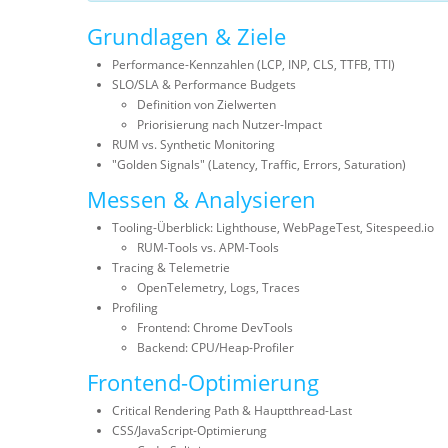
Grundlagen & Ziele
Performance-Kennzahlen (LCP, INP, CLS, TTFB, TTI)
SLO/SLA & Performance Budgets
Definition von Zielwerten
Priorisierung nach Nutzer-Impact
RUM vs. Synthetic Monitoring
"Golden Signals" (Latency, Traffic, Errors, Saturation)
Messen & Analysieren
Tooling-Überblick: Lighthouse, WebPageTest, Sitespeed.io
RUM-Tools vs. APM-Tools
Tracing & Telemetrie
OpenTelemetry, Logs, Traces
Profiling
Frontend: Chrome DevTools
Backend: CPU/Heap-Profiler
Frontend-Optimierung
Critical Rendering Path & Hauptthread-Last
CSS/JavaScript-Optimierung