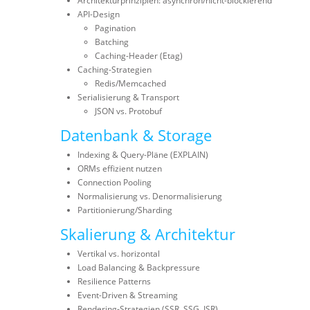
Architekturprinzipien: asynchron/nicht-blockierend
API-Design
Pagination
Batching
Caching-Header (Etag)
Caching-Strategien
Redis/Memcached
Serialisierung & Transport
JSON vs. Protobuf
Datenbank & Storage
Indexing & Query-Pläne (EXPLAIN)
ORMs effizient nutzen
Connection Pooling
Normalisierung vs. Denormalisierung
Partitionierung/Sharding
Skalierung & Architektur
Vertikal vs. horizontal
Load Balancing & Backpressure
Resilience Patterns
Event-Driven & Streaming
Rendering-Strategien (SSR, SSG, ISR)