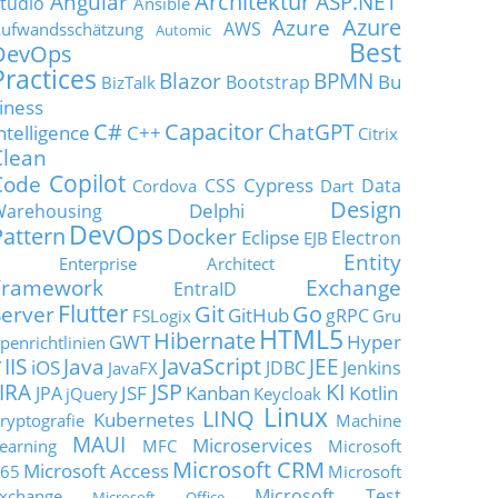
Architektur
Angular
ASP.NET
tudio
Ansible
Azure
Azure
AWS
ufwandsschätzung
Automic
Best
DevOps
Practices
Blazor
BPMN
Bu
Bootstrap
BizTalk
iness
C#
Capacitor
ChatGPT
ntelligence
C++
Citrix
Clean
Copilot
Code
Cypress
CSS
Data
Cordova
Dart
Design
Delphi
Warehousing
DevOps
Pattern
Docker
Eclipse
Electron
EJB
Entity
Enterprise Architect
Framework
Exchange
EntraID
Flutter
Git
Go
Server
GitHub
gRPC
FSLogix
Gru
HTML5
Hibernate
GWT
Hyper
penrichtlinien
JavaScript
IIS
Java
JEE
V
iOS
JDBC
Jenkins
JavaFX
JSP
KI
JIRA
JSF
Kanban
Kotlin
JPA
jQuery
Keycloak
Linux
LINQ
Kubernetes
ryptografie
Machine
MAUI
Microservices
earning
MFC
Microsoft
Microsoft CRM
Microsoft Access
65
Microsoft
Microsoft Test
xchange
Microsoft Office