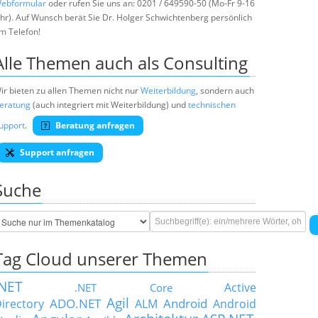
ebformular
oder rufen Sie uns an: 0201 / 649590-50 (Mo-Fr 9-16
hr). Auf Wunsch berät Sie Dr. Holger Schwichtenberg persönlich
m Telefon!
Alle Themen auch als Consulting
ir bieten zu allen Themen nicht nur
Weiterbildung
, sondern auch
eratung
(auch integriert mit Weiterbildung) und
technischen
upport
.
Beratung anfragen
Support anfragen
Suche
Tag Cloud unserer Themen
.NET
Active
.NET Core
Agil
ADO.NET
Android
irectory
ALM
Android