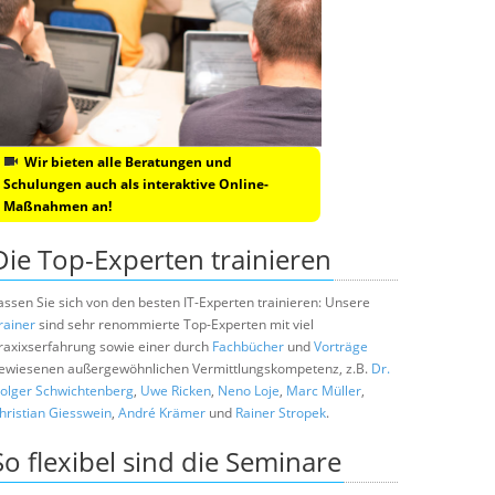
Wir bieten alle Beratungen und
Schulungen auch als interaktive Online-
Maßnahmen an!
Die Top-Experten trainieren
assen Sie sich von den besten IT-Experten trainieren: Unsere
rainer
sind sehr renommierte Top-Experten mit viel
raxixserfahrung sowie einer durch
Fachbücher
und
Vorträge
ewiesenen außergewöhnlichen Vermittlungskompetenz, z.B.
Dr.
olger Schwichtenberg
,
Uwe Ricken
,
Neno Loje
,
Marc Müller
,
hristian Giesswein
,
André Krämer
und
Rainer Stropek
.
So flexibel sind die Seminare