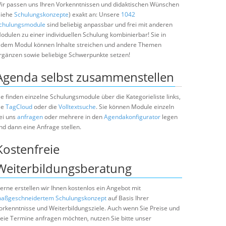
ir passen uns Ihren Vorkenntnissen und didaktischen Wünschen
siehe
Schulungskonzepte
) exakt an: Unsere
1042
chulungsmodule
sind beliebig anpassbar und frei mit anderen
odulen zu einer individuellen Schulung kombinierbar! Sie in
edem Modul können Inhalte streichen und andere Themen
rgänzen sowie beliebige Schwerpunkte setzen!
Agenda selbst zusammenstellen
ie finden einzelne Schulungsmodule über die Kategorieliste links,
ie
TagCloud
oder die
Volltextsuche
. Sie können Module einzeln
ei uns
anfragen
oder mehrere in den
Agendakonfigurator
legen
nd dann eine Anfrage stellen.
Kostenfreie
Weiterbildungsberatung
erne erstellen wir Ihnen kostenlos ein Angebot mit
aßgeschneidertem Schulungskonzept
auf Basis Ihrer
orkenntnisse und Weiterbildungsziele. Auch wenn Sie Preise und
reie Termine anfragen möchten, nutzen Sie bitte unser