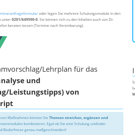
minaranfrageformular
oder legen Sie mehrere Schulungsmodule in den
n unter
0201/649590-0
. Sie können sich zu den Inhalten auch von Dr.
efon beraten lassen (Termine nach Vereinbarung).
mmvorschlag/Lehrplan für das
nalyse und
S
b
g/Leistungstipps) von
M
ript
nseren Maßnahmen können Sie
Themen streichen, ergänzen und
hemenmodulen kombinieren. Egal ob Sie eine Schulung und/oder
d Bedürfnisse genau maßgeschneidert!