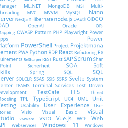
ML.NET
Manager
MongoDB
Multi-
MSI
Nano
MySQL
hreading
MVVM
MVC
Server
node.js
O
nHibernate
OIDC
NextJS
OAuth
OAD
Oracle
OpenAI
OR-
Pattern
Playwright
OWASP
PHP
Power
apping
Power
Apps
PowerShell
Platform
Projektmana
Project
gement
Python
React
PWA
RDP
Re
Refactoring
Scrum
SAP
uirements
Rust
Shar
REST
ReSharper
SOA
Soft
Sicherheit
Point
SQL
kills
SQL
Spring
Server
Svelte
System
SSAS
SSRS
SQLCLR
SSIS
enter
Terminal Services
Test Driven
TEAMS
TFS
TestCafe
Development
Threat
TypeScript
Unit
TPL
UML
UC4
odeling
Testing
User Experience
Usability
User
Visual
Visio
Visual Basic
tories
Studio
Vue.js
Web
VSTO
WCF
VMWare
API
Windows 11
Webservices
Windows