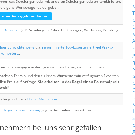
 können das Schulungsmodul mit anderen Schulungsmodulen kombinieren.
Ihre eigene Wunschagenda vorgeben.
T
he per Anfrageformular mit
her Konzepte
(z.B. Schulung mit/ohne PC-Übungen, Workshop, Beratung
M
lger Schwichtenberg
u.a.
renommierte Top-Experten mit viel Praxis-
skompetenz
.
q
eis ist abhängig von der gewünschten Dauer, den inhaltlichen
e
S
chten Termin und den zu Ihrem Wunschtermin verfügbaren Experten.
llen Preis auf Anfrage.
Sie erhalten in der Regel einen Pauschalpreis
nzahl!
C
altung) oder als
Online-Maßnahme
M
. Holger Schwichtenberg
signiertes Teilnahmezertifikat.
S
lnehmern bei uns sehr gefallen