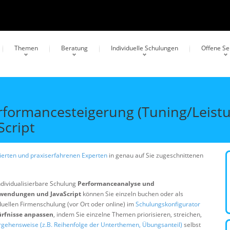
Themen
Beratung
Individuelle Schulungen
Offene S
formancesteigerung (Tuning/Leistu
cript
erten und praxiserfahrenen Experten
in genau auf Sie zugeschnittenen
ndividualisierbare Schulung
Performanceanalyse und
nwendungen und JavaScript
können Sie einzeln buchen oder als
duellen Firmenschulung (vor Ort oder online) im
Schulungskonfigurator
ürfnisse anpassen
, indem Sie einzelne Themen priorisieren, streichen,
rgehensweise (z.B. Reihenfolge der Unterthemen, Übungsanteil)
selbst