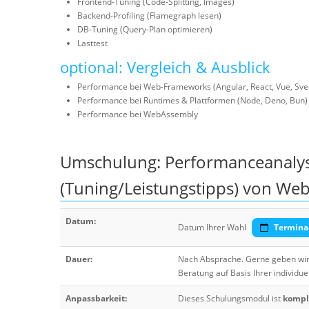
Frontend-Tuning (Code-Splitting, Images)
Backend-Profiling (Flamegraph lesen)
DB-Tuning (Query-Plan optimieren)
Lasttest
optional: Vergleich & Ausblick
Performance bei Web-Frameworks (Angular, React, Vue, Svelte
Performance bei Runtimes & Plattformen (Node, Deno, Bun)
Performance bei WebAssembly
Umschulung: Performanceanalys
(Tuning/Leistungstipps) von W
Datum:
Datum Ihrer Wahl
Termina
Dauer:
Nach Absprache. Gerne geben wir 
Beratung auf Basis Ihrer individue
Anpassbarkeit:
Dieses Schulungsmodul ist
komple