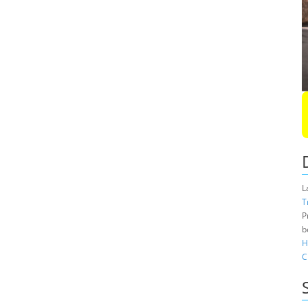
L
T
P
b
H
C