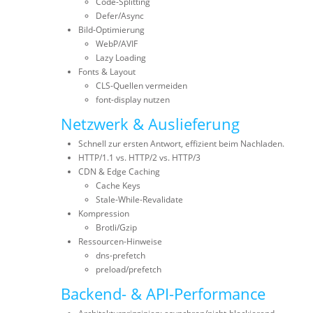
Code-Splitting
Defer/Async
Bild-Optimierung
WebP/AVIF
Lazy Loading
Fonts & Layout
CLS-Quellen vermeiden
font-display nutzen
Netzwerk & Auslieferung
Schnell zur ersten Antwort, effizient beim Nachladen.
HTTP/1.1 vs. HTTP/2 vs. HTTP/3
CDN & Edge Caching
Cache Keys
Stale-While-Revalidate
Kompression
Brotli/Gzip
Ressourcen-Hinweise
dns-prefetch
preload/prefetch
Backend- & API-Performance