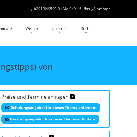
0201/649590-0
(Mo-Fr 9-16 Uhr)
Anfrage
eminare
Wissen
Über uns
Suche
ngstipps) von
Preise und Termine anfragen
Schulungsangebot für dieses Thema anfordern
Beratungsangebot für dieses Thema anfordern