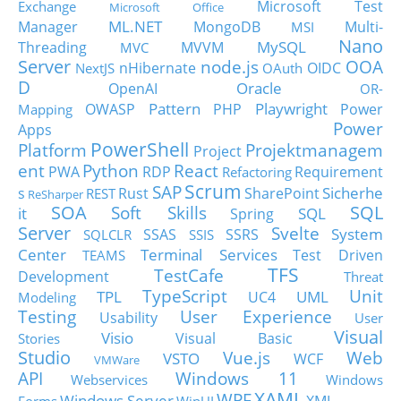
Microsoft Test
Exchange
Microsoft Office
ML.NET
Manager
MongoDB
Multi-
MSI
Nano
MySQL
Threading
MVVM
MVC
Server
node.js
OOA
nHibernate
OIDC
NextJS
OAuth
D
Oracle
OpenAI
OR-
Pattern
Playwright
OWASP
PHP
Power
Mapping
Power
Apps
PowerShell
Platform
Projektmanagem
Project
ent
Python
React
PWA
RDP
Requirement
Refactoring
Scrum
SAP
Sicherhe
s
Rust
SharePoint
REST
ReSharper
SOA
SQL
Soft Skills
it
SQL
Spring
Server
Svelte
System
SSAS
SSRS
SQLCLR
SSIS
Center
Terminal Services
Test Driven
TEAMS
TFS
TestCafe
Development
Threat
TypeScript
Unit
TPL
UML
UC4
Modeling
Testing
User Experience
Usability
User
Visual
Visio
Visual Basic
Stories
Studio
Vue.js
Web
VSTO
WCF
VMWare
API
Windows 11
Webservices
Windows
XAML
WPF
Windows Server