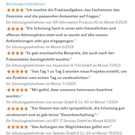
Beratungsmaßnahmen
"
Ich mochte die Praxisaufgaben, das Fachwissen des
Dozenten und die passenden Antworten auf Fragen.
"
Ein Schulungsteilnehmer von ISR Information Products AG im Monat 6/2026
"
Die Schulung fand in einer sehr freundlichen und
offenen Athmosphäre statt und es wurde auf alle unsere
Anforderungen sehr gut eingegangen.
"
Ein Schulungsteilnehmer im Monat 6/2026
"
Es gab anschauliche Beispiele, die auch nach der
Präsentation bereitgestellt wurden.
"
Ein Schulungsteilnehmer von Husemann & Fritz GmbH im Monat 7/2025
"
Von Tag 1 zu Tag 2 wurden neue Projekte erstellt, um
ein Problem vom ersten Tag zu verdeutlichen.
"
Ein Schulungsteilnehmer im Monat 11/2025
"
Mir gefiel, dass unserere Interessen beachtet
wurden.
"
Ein Schulungsteilnehmer von evosec GmbH & Co. KG im Monat 1/2024
"
Der Dozent war sehr sympathisch, die Schulung gut
strukturiert und es gab keine "Dauerbeschallung".
"
Ein Schulungsteilnehmer von BTC IT Services GmbH im Monat 4/2024
"
Das Aufzeigen der Möglichkeiten gefiel mir.
"
Ein Schulungsteilnehmer von Sedotec GmbH & Co. KG im Monat 10/2023