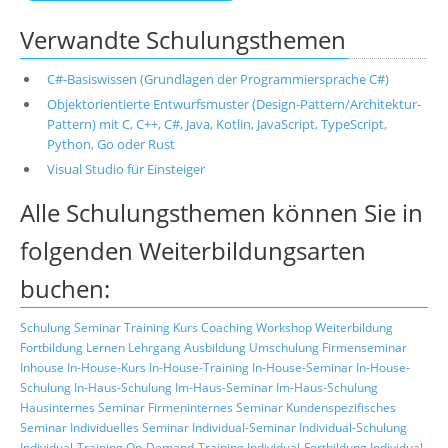
Verwandte Schulungsthemen
C#-Basiswissen (Grundlagen der Programmiersprache C#)
Objektorientierte Entwurfsmuster (Design-Pattern/Architektur-
Pattern) mit C, C++, C#, Java, Kotlin, JavaScript, TypeScript,
Python, Go oder Rust
Visual Studio für Einsteiger
Alle Schulungsthemen können Sie in
folgenden Weiterbildungsarten
buchen:
Schulung
Seminar
Training
Kurs
Coaching
Workshop
Weiterbildung
Fortbildung
Lernen
Lehrgang
Ausbildung
Umschulung
Firmenseminar
Inhouse
In-House-Kurs
In-House-Training
In-House-Seminar
In-House-
Schulung
In-Haus-Schulung
Im-Haus-Seminar
Im-Haus-Schulung
Hausinternes Seminar
Firmeninternes Seminar
Kundenspezifisches
Seminar
Individuelles Seminar
Individual-Seminar
Individual-Schulung
Individual-Training
On-Demand-Training
Individual-Fortbildung
Individual-