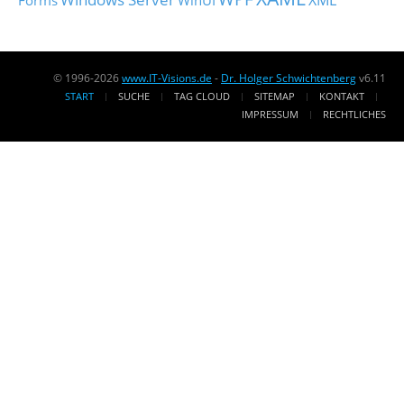
XML
Forms
WinUI
© 1996-2026
www.IT-Visions.de
-
Dr. Holger Schwichtenberg
v6.11
START
SUCHE
TAG CLOUD
SITEMAP
KONTAKT
IMPRESSUM
RECHTLICHES