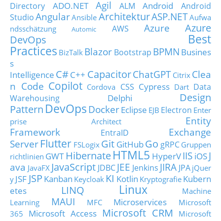
Agil
ADO.NET
Android
Directory
ALM
Android
Architektur
Angular
ASP.NET
Studio
Ansible
Aufwa
Azure
Azure
AWS
ndsschätzung
Automic
Best
DevOps
Practices
Blazor
BPMN
Busines
Bootstrap
BizTalk
s
C#
Capacitor
ChatGPT
Clea
Intelligence
C++
Citrix
Copilot
n Code
Cypress
CSS
Data
Cordova
Dart
Design
Delphi
Warehousing
DevOps
Pattern
Docker
Eclipse
Electron
EJB
Enter
Entity
prise Architect
Framework
Exchange
EntraID
Flutter
Git
Go
Server
GitHub
gRPC
FSLogix
Gruppen
HTML5
Hibernate
IIS
J
GWT
HyperV
iOS
richtlinien
JavaScript
ava
JEE
JIRA
JDBC
Jenkins
JPA
JavaFX
jQuer
JSP
KI
JSF
Kanban
Kotlin
Kubern
y
Keycloak
Kryptografie
Linux
LINQ
etes
Machine
MAUI
Microservices
Learning
MFC
Microsoft
Microsoft CRM
Microsoft Access
365
Microsoft