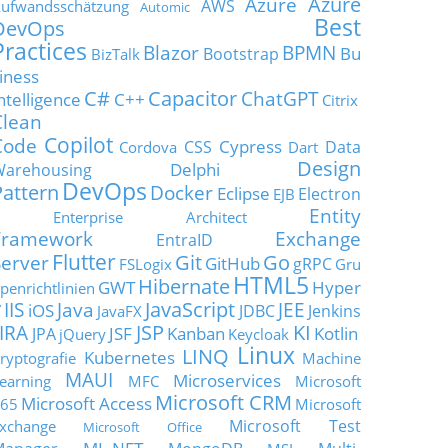
Azure
Azure
AWS
ufwandsschätzung
Automic
Best
DevOps
Practices
Blazor
BPMN
Bu
Bootstrap
BizTalk
iness
C#
Capacitor
ChatGPT
ntelligence
C++
Citrix
Clean
Copilot
Code
Cypress
CSS
Data
Cordova
Dart
Design
Delphi
Warehousing
DevOps
Pattern
Docker
Eclipse
Electron
EJB
Entity
Enterprise Architect
Framework
Exchange
EntraID
Flutter
Git
Go
Server
GitHub
gRPC
FSLogix
Gru
HTML5
Hibernate
GWT
Hyper
penrichtlinien
JavaScript
IIS
Java
JEE
V
iOS
JDBC
Jenkins
JavaFX
JSP
KI
JIRA
JSF
Kanban
Kotlin
JPA
jQuery
Keycloak
Linux
LINQ
Kubernetes
ryptografie
Machine
MAUI
Microservices
earning
MFC
Microsoft
Microsoft CRM
Microsoft Access
65
Microsoft
Microsoft Test
xchange
Microsoft Office