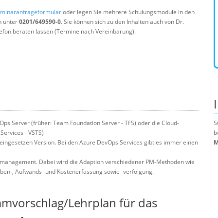
minaranfrageformular
oder legen Sie mehrere Schulungsmodule in den
n unter
0201/649590-0
. Sie können sich zu den Inhalten auch von Dr.
efon beraten lassen (Termine nach Vereinbarung).
ps Server (früher: Team Foundation Server - TFS) oder die Cloud-
S
Services - VSTS)
b
 eingesetzen Version. Bei den Azure DevOps Services gibt es immer einen
M
ktmanagement. Dabei wird die Adaption verschiedener PM-Methoden wie
ben-, Aufwands- und Kostenerfassung sowie -verfolgung.
mmvorschlag/Lehrplan für das