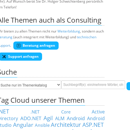
hr). Auf Wunsch berät Sie Dr. Holger Schwichtenberg persönlich
m Telefon!
Alle Themen auch als Consulting
ir bieten zu allen Themen nicht nur
Weiterbildung
, sondern auch
eratung
(auch integriert mit Weiterbildung) und
technischen
upport
.
Beratung anfragen
Support anfragen
Suche
Tag Cloud unserer Themen
.NET
Active
.NET Core
Agil
ADO.NET
Android
irectory
ALM
Android
Architektur
Angular
ASP.NET
tudio
Ansible