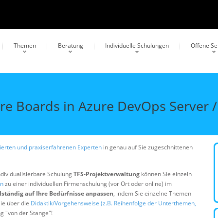
Themen
Beratung
Individuelle Schulungen
Offene S
e Boards in Azure DevOps Server /
erten und praxiserfahrenen Experten
in genau auf Sie zugeschnittenen
ndividualisierbare Schulung
TFS-Projektverwaltung
können Sie einzeln
en
zu einer individuellen Firmenschulung (vor Ort oder online) im
lständig auf Ihre Bedürfnisse anpassen
, indem Sie einzelne Themen
ie über die
Didaktik/Vorgehensweise (z.B. Reihenfolge der Unterthemen,
ng "von der Stange"!