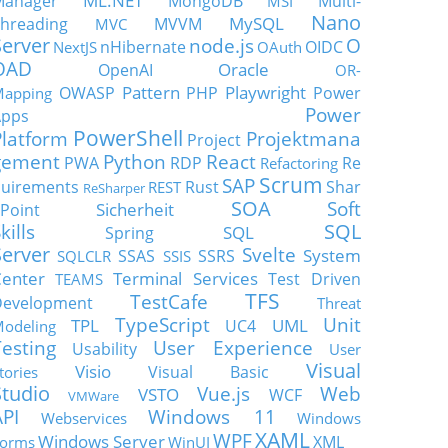
ML.NET
Manager
MongoDB
Multi-
MSI
Nano
MySQL
hreading
MVVM
MVC
Server
node.js
O
nHibernate
OIDC
NextJS
OAuth
OAD
Oracle
OpenAI
OR-
Pattern
Playwright
OWASP
PHP
Power
apping
Power
Apps
PowerShell
Platform
Projektmana
Project
gement
Python
React
PWA
RDP
Re
Refactoring
Scrum
SAP
uirements
Rust
Shar
REST
ReSharper
SOA
Soft
Sicherheit
Point
SQL
kills
SQL
Spring
Server
Svelte
System
SSAS
SSRS
SQLCLR
SSIS
enter
Terminal Services
Test Driven
TEAMS
TFS
TestCafe
Development
Threat
TypeScript
Unit
TPL
UML
UC4
odeling
Testing
User Experience
Usability
User
Visual
Visio
Visual Basic
tories
Studio
Vue.js
Web
VSTO
WCF
VMWare
API
Windows 11
Webservices
Windows
XAML
WPF
Windows Server
XML
orms
WinUI