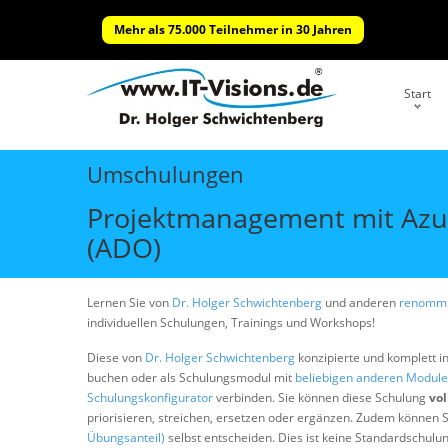
Mehr als 75.000 Teilnehmer in 30 Jahren
Start
Umschulungen
Projektmanagement mit Azur
(ADO)
Lernen Sie von
Dr. Holger Schwichtenberg
und anderen
renommi
individuellen Schulungen, Trainings und Workshops!
Diese von
Dr. Holger Schwichtenberg
konzipierte und komplett i
buchen oder als Schulungsmodul mit
beliebigen anderen Modul
Schulungskonfigurator
verbinden. Sie können diese Schulung
vol
priorisieren, streichen, ersetzen oder ergänzen. Zudem können S
Übungsanteil)
selbst entscheiden. Dies ist keine Standardschulu