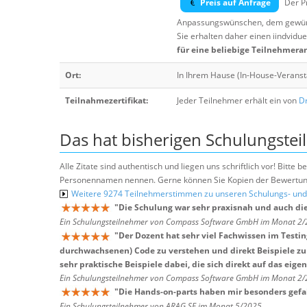
Preis auf Anfrage
Der Pr
Anpassungswünschen, dem gewüns
Sie erhalten daher einen iindvidue
für eine beliebige Teilnehmera
Ort:
In Ihrem Hause (In-House-Veranst
Teilnahmezertifikat:
Jeder Teilnehmer erhält ein von
Dr
Das hat bisherigen Schulungstei
Alle Zitate sind authentisch und liegen uns schriftlich vor! Bitt
Personennamen nennen. Gerne können Sie Kopien der Bewertung
Weitere 9274 Teilnehmerstimmen zu unseren Schulungs- u
"
Die Schulung war sehr praxisnah und auch die
Ein Schulungsteilnehmer von Compass Software GmbH im Monat 2
"
Der Dozent hat sehr viel Fachwissen im Testi
durchwachsenen) Code zu verstehen und direkt Beispiele zu
sehr praktische Beispiele dabei, die sich direkt auf das ei
Ein Schulungsteilnehmer von Compass Software GmbH im Monat 2
"
Die Hands-on-parts haben mir besonders gefal
Ein Schulungsteilnehmer von ARAG SE im Monat 5/2025