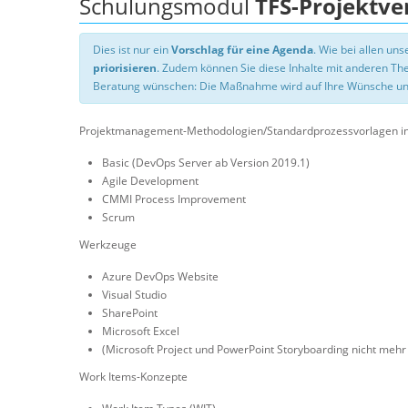
Schulungsmodul
TFS-Projektv
Dies ist nur ein
Vorschlag für eine Agenda
. Wie bei allen u
priorisieren
. Zudem können Sie diese Inhalte mit anderen T
Beratung wünschen: Die Maßnahme wird auf Ihre Wünsche un
Projektmanagement-Methodologien/Standardprozessvorlagen in 
Basic (DevOps Server ab Version 2019.1)
Agile Development
CMMI Process Improvement
Scrum
Werkzeuge
Azure DevOps Website
Visual Studio
SharePoint
Microsoft Excel
(Microsoft Project und PowerPoint Storyboarding nicht mehr 
Work Items-Konzepte