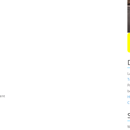
L
T
P
b
ent
H
C
W