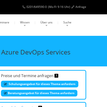
0201/649590-0
(Mo-Fr 9-16 Uhr)
Anfrage
eminare
Wissen
Über uns
Suche
 Azure DevOps Services
Preise und Termine anfragen
Schulungsangebot für dieses Thema anfordern
Beratungsangebot für dieses Thema anfordern