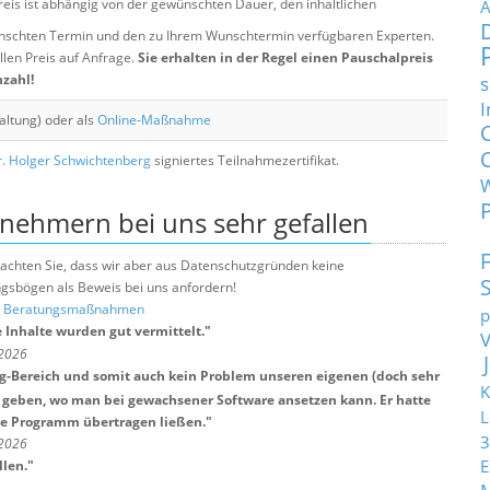
eis ist abhängig von der gewünschten Dauer, den inhaltlichen
A
chten Termin und den zu Ihrem Wunschtermin verfügbaren Experten.
llen Preis auf Anfrage.
Sie erhalten in der Regel einen Pauschalpreis
nzahl!
s
I
altung) oder als
Online-Maßnahme
. Holger Schwichtenberg
signiertes Teilnahmezertifikat.
lnehmern bei uns sehr gefallen
e beachten Sie, dass wir aber aus Datenschutzgründen keine
sbögen als Beweis bei uns anfordern!
nd Beratungsmaßnahmen
p
 Inhalte wurden gut vermittelt.
"
/2026
ng-Bereich und somit auch kein Problem unseren eigenen (doch sehr
K
 geben, wo man bei gewachsener Software ansetzen kann. Er hatte
L
gene Programm übertragen ließen.
"
3
/2026
E
len.
"