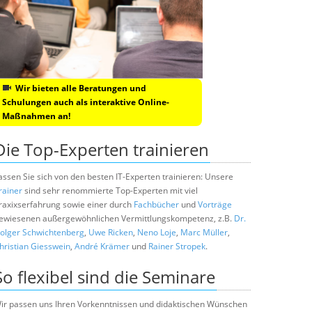
Wir bieten alle Beratungen und
Schulungen auch als interaktive Online-
Maßnahmen an!
Die Top-Experten trainieren
assen Sie sich von den besten IT-Experten trainieren: Unsere
rainer
sind sehr renommierte Top-Experten mit viel
raxixserfahrung sowie einer durch
Fachbücher
und
Vorträge
ewiesenen außergewöhnlichen Vermittlungskompetenz, z.B.
Dr.
olger Schwichtenberg
,
Uwe Ricken
,
Neno Loje
,
Marc Müller
,
hristian Giesswein
,
André Krämer
und
Rainer Stropek
.
So flexibel sind die Seminare
ir passen uns Ihren Vorkenntnissen und didaktischen Wünschen