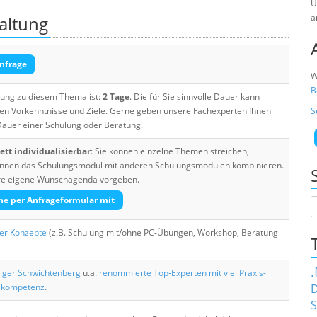
U
a
altung
nfrage
W
B
ulung zu diesem Thema ist:
2 Tage
. Die für Sie sinnvolle Dauer kann
ten Vorkenntnisse und Ziele. Gerne geben unsere Fachexperten Ihnen
S
 Dauer einer Schulung oder Beratung.
tt individualisierbar
: Sie können einzelne Themen streichen,
 können das Schulungsmodul mit anderen Schulungsmodulen kombinieren.
Ihre eigene Wunschagenda vorgeben.
he per Anfrageformular mit
her Konzepte
(z.B. Schulung mit/ohne PC-Übungen, Workshop, Beratung
lger Schwichtenberg
u.a.
renommierte Top-Experten mit viel Praxis-
skompetenz
.
D
S