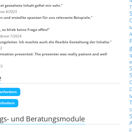
l gestaltete Inhalt gefiel mir sehr.
"
T
nat 4/2025
n und erstellte spontan für uns relevante Beispiele.
"
M
es blieb keine Frage offen!
"
 Monat 7/2024
gsleiter. Ich mochte auch die flexible Gestaltung der Inhalte.
"
23
formation presented. The presenter was really patient and well
q
e
23
S
e
C
anfordern
M
nfordern
S
ngs- und Beratungsmodule
F