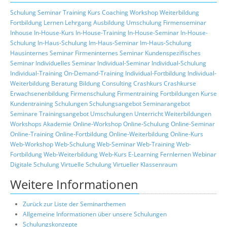
Schulung
Seminar
Training
Kurs
Coaching
Workshop
Weiterbildung
Fortbildung
Lernen
Lehrgang
Ausbildung
Umschulung
Firmenseminar
Inhouse
In-House-Kurs
In-House-Training
In-House-Seminar
In-House-
Schulung
In-Haus-Schulung
Im-Haus-Seminar
Im-Haus-Schulung
Hausinternes Seminar
Firmeninternes Seminar
Kundenspezifisches
Seminar
Individuelles Seminar
Individual-Seminar
Individual-Schulung
Individual-Training
On-Demand-Training
Individual-Fortbildung
Individual-
Weiterbildung
Beratung
Bildung
Consulting
Crashkurs
Crashkurse
Erwachsenenbildung
Firmenschulung
Firmentraining
Fortbildungen
Kurse
Kundentraining
Schulungen
Schulungsangebot
Seminarangebot
Seminare
Trainingsangebot
Umschulungen
Unterricht
Weiterbildungen
Workshops
Akademie
Online-Workshop
Online-Schulung
Online-Seminar
Online-Training
Online-Fortbildung
Online-Weiterbildung
Online-Kurs
Web-Workshop
Web-Schulung
Web-Seminar
Web-Training
Web-
Fortbildung
Web-Weiterbildung
Web-Kurs
E-Learning
Fernlernen
Webinar
Digitale Schulung
Virtuelle Schulung
Virtueller Klassenraum
Weitere Informationen
Zurück zur Liste der Seminarthemen
Allgemeine Informationen über unsere Schulungen
Schulungskonzepte