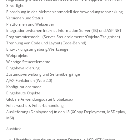
Silverlight
Einordnung in das Mehrschichtmodell der Anwendungsentwicklung
Versionen und Status
Plattformen und Webserver
Integration zwischen Internet Information Server (IIS) und ASP.NET
Programmiermodell (Server-Steuerelemente/Objekte/Ereignisse)
Trennung von Code und Layout (Code-Behind)
Entwicklungsumgebung/Werkzeuge
Webprojekte
Wichtige Steuerelemente
Eingabevalidierung
Zustandsverwaltung und Seitenübergänge
AJAX-Funktionen (Web 2.0)
Konfigurationsmodell
Eingebaute Objekte
Globale Anwendungsdatei Global.asax
Fehlersuche & Fehlerbehandlung
Auslieferung (Deployment) in den IIS (XCopy-Deployment, MSDeploy,
MSI)
Ausblick
Überblick über die erweiterten Dienste in ASP.NET (insbes.