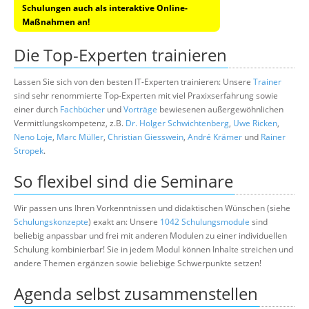
Schulungen auch als interaktive Online-
Maßnahmen an!
Die Top-Experten trainieren
Lassen Sie sich von den besten IT-Experten trainieren: Unsere
Trainer
sind sehr renommierte Top-Experten mit viel Praxixserfahrung sowie
einer durch
Fachbücher
und
Vorträge
bewiesenen außergewöhnlichen
Vermittlungskompetenz, z.B.
Dr. Holger Schwichtenberg
,
Uwe Ricken
,
Neno Loje
,
Marc Müller
,
Christian Giesswein
,
André Krämer
und
Rainer
Stropek
.
So flexibel sind die Seminare
Wir passen uns Ihren Vorkenntnissen und didaktischen Wünschen (siehe
Schulungskonzepte
) exakt an: Unsere
1042 Schulungsmodule
sind
beliebig anpassbar und frei mit anderen Modulen zu einer individuellen
Schulung kombinierbar! Sie in jedem Modul können Inhalte streichen und
andere Themen ergänzen sowie beliebige Schwerpunkte setzen!
Agenda selbst zusammenstellen