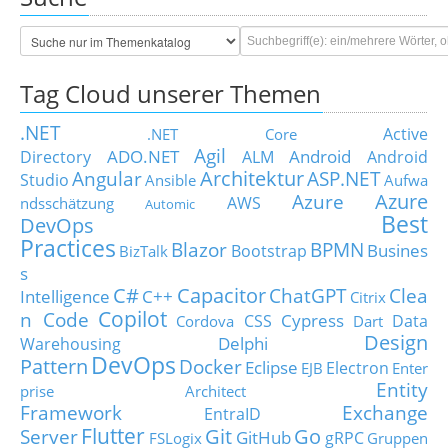
Tag Cloud unserer Themen
.NET
Active
.NET Core
Agil
ADO.NET
Android
Directory
ALM
Android
Architektur
Angular
ASP.NET
Studio
Ansible
Aufwa
Azure
Azure
AWS
ndsschätzung
Automic
Best
DevOps
Practices
Blazor
BPMN
Busines
Bootstrap
BizTalk
s
C#
Capacitor
ChatGPT
Clea
Intelligence
C++
Citrix
Copilot
n Code
Cypress
CSS
Data
Cordova
Dart
Design
Delphi
Warehousing
DevOps
Pattern
Docker
Eclipse
Electron
EJB
Enter
Entity
prise Architect
Framework
Exchange
EntraID
Flutter
Git
Go
Server
GitHub
gRPC
FSLogix
Gruppen