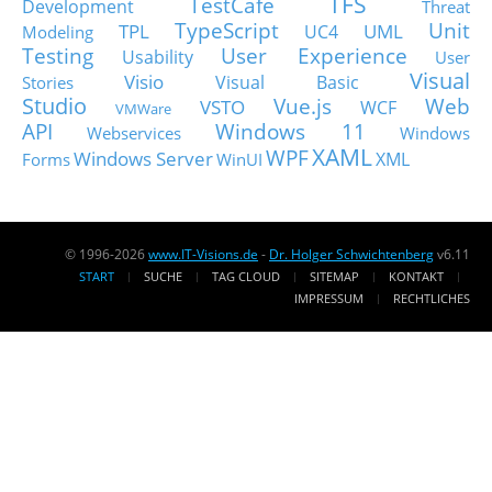
TFS
TestCafe
Development
Threat
TypeScript
Unit
TPL
UML
UC4
Modeling
Testing
User Experience
Usability
User
Visual
Visio
Visual Basic
Stories
Studio
Vue.js
Web
VSTO
WCF
VMWare
API
Windows 11
Webservices
Windows
XAML
WPF
Windows Server
XML
Forms
WinUI
© 1996-2026
www.IT-Visions.de
-
Dr. Holger Schwichtenberg
v6.11
START
SUCHE
TAG CLOUD
SITEMAP
KONTAKT
IMPRESSUM
RECHTLICHES