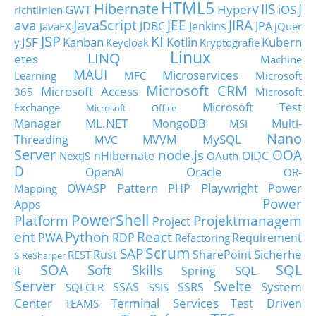
HTML5
Hibernate
IIS
J
GWT
HyperV
iOS
richtlinien
JavaScript
ava
JEE
JIRA
JDBC
Jenkins
JPA
JavaFX
jQuer
JSP
KI
JSF
Kanban
Kotlin
Kubern
y
Keycloak
Kryptografie
Linux
LINQ
etes
Machine
MAUI
Microservices
Learning
MFC
Microsoft
Microsoft CRM
Microsoft Access
365
Microsoft
Microsoft Test
Exchange
Microsoft Office
ML.NET
Manager
MongoDB
Multi-
MSI
Nano
MySQL
Threading
MVVM
MVC
Server
node.js
OOA
nHibernate
OIDC
NextJS
OAuth
D
Oracle
OpenAI
OR-
Pattern
Playwright
OWASP
PHP
Power
Mapping
Power
Apps
PowerShell
Platform
Projektmanagem
Project
ent
Python
React
PWA
RDP
Requirement
Refactoring
Scrum
SAP
Sicherhe
s
Rust
SharePoint
REST
ReSharper
SOA
SQL
Soft Skills
it
SQL
Spring
Server
Svelte
System
SSAS
SSRS
SQLCLR
SSIS
Center
Terminal Services
Test Driven
TEAMS