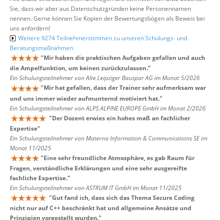
Sie, dass wir aber aus Datenschutzgründen keine Personennamen
nennen. Gerne können Sie Kopien der Bewertungsbögen als Beweis bei
uns anfordern!
Weitere 9274 Teilnehmerstimmen zu unseren Schulungs- und
Beratungsmaßnahmen
"
Mir haben die praktischen Aufgaben gefallen und auch
die Ampelfunktion, um keinen zurückzulassen.
"
Ein Schulungsteilnehmer von Alte Leipziger Bauspar AG im Monat 5/2026
"
Mir hat gefallen, dass der Trainer sehr aufmerksam war
und uns immer wieder aufmunternd motiviert hat.
"
Ein Schulungsteilnehmer von ALPS ALPINE EUROPE GmbH im Monat 2/2026
"
Der Dozent erwies ein hohes maß an fachlicher
Expertise
"
Ein Schulungsteilnehmer von Materna Information & Communications SE im
Monat 11/2025
"
Eine sehr freundliche Atmosphäre, es gab Raum für
Fragen, verständliche Erklärungen und eine sehr ausgereifte
fachliche Expertise.
"
Ein Schulungsteilnehmer von ASTRUM IT GmbH im Monat 11/2025
"
Gut fand ich, dass sich das Thema Secure Coding
nicht nur auf C++ beschränkt hat und allgemeine Ansätze und
Prinzipien vorgestellt wurden.
"