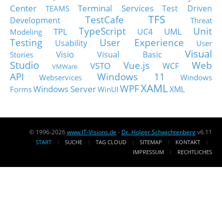
Center
Terminal Services
Test Driven
TEAMS
TFS
TestCafe
Development
Threat
TypeScript
Unit
TPL
UML
UC4
Modeling
Testing
User Experience
Usability
User
Visual
Visio
Visual Basic
Stories
Studio
Vue.js
Web
VSTO
WCF
VMWare
API
Windows 11
Webservices
Windows
XAML
WPF
Windows Server
XML
Forms
WinUI
© 1996-2026
www.IT-Visions.de
-
Dr. Holger Schwichtenberg
v6.11
START
SUCHE
TAG CLOUD
SITEMAP
KONTAKT
IMPRESSUM
RECHTLICHES