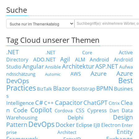
Suche
Tag Cloud unserer Themen
.NET
Active
.NET Core
Agil
ADO.NET
Android
Directory
ALM
Android
Architektur
Angular
ASP.NET
Studio
Ansible
Aufwa
Azure
Azure
AWS
ndsschätzung
Automic
Best
DevOps
Practices
Blazor
BPMN
Busines
Bootstrap
BizTalk
s
C#
Capacitor
ChatGPT
Clea
Intelligence
C++
Citrix
Copilot
n Code
Cypress
CSS
Data
Cordova
Dart
Design
Delphi
Warehousing
DevOps
Pattern
Docker
Eclipse
Electron
EJB
Enter
Entity
prise Architect
Framework
Exchange