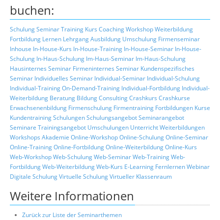
buchen:
Schulung
Seminar
Training
Kurs
Coaching
Workshop
Weiterbildung
Fortbildung
Lernen
Lehrgang
Ausbildung
Umschulung
Firmenseminar
Inhouse
In-House-Kurs
In-House-Training
In-House-Seminar
In-House-
Schulung
In-Haus-Schulung
Im-Haus-Seminar
Im-Haus-Schulung
Hausinternes Seminar
Firmeninternes Seminar
Kundenspezifisches
Seminar
Individuelles Seminar
Individual-Seminar
Individual-Schulung
Individual-Training
On-Demand-Training
Individual-Fortbildung
Individual-
Weiterbildung
Beratung
Bildung
Consulting
Crashkurs
Crashkurse
Erwachsenenbildung
Firmenschulung
Firmentraining
Fortbildungen
Kurse
Kundentraining
Schulungen
Schulungsangebot
Seminarangebot
Seminare
Trainingsangebot
Umschulungen
Unterricht
Weiterbildungen
Workshops
Akademie
Online-Workshop
Online-Schulung
Online-Seminar
Online-Training
Online-Fortbildung
Online-Weiterbildung
Online-Kurs
Web-Workshop
Web-Schulung
Web-Seminar
Web-Training
Web-
Fortbildung
Web-Weiterbildung
Web-Kurs
E-Learning
Fernlernen
Webinar
Digitale Schulung
Virtuelle Schulung
Virtueller Klassenraum
Weitere Informationen
Zurück zur Liste der Seminarthemen