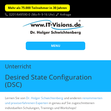
Mehr als 75.000 Teilnehmer in 30 Jahren
0201/649590-0
(Mo-Fr 9-16 Uhr)
Anfrage
MENU
Start
Unterricht
Themen
Desired State Configuration
Beratung
(DSC)
Individuelle Schulungen
Offene Seminare
Lernen Sie von
Dr. Holger Schwichtenberg
und anderen
renommierten
und praxiserfahrenen Experten
in genau auf Sie zugeschnittenen
Wissen
individuellen Schulungen, Trainings und Workshops!