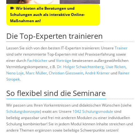
Wir bieten alle Beratungen und
Schulungen auch als interaktive Online-
Maßnahmen an!
Die Top-Experten trainieren
Lassen Sie sich von den besten IT-Experten trainieren: Unsere
Trainer
sind sehr renommierte Top-Experten mit viel Praxixserfahrung sowie
einer durch
Fachbücher
und
Vorträge
bewiesenen außergewöhnlichen
Vermittlungskompetenz, z.B.
Dr. Holger Schwichtenberg
,
Uwe Ricken
,
Neno Loje
,
Marc Müller
,
Christian Giesswein
,
André Krämer
und
Rainer
Stropek
.
So flexibel sind die Seminare
Wir passen uns Ihren Vorkenntnissen und didaktischen Wünschen (siehe
Schulungskonzepte
) exakt an: Unsere
1042 Schulungsmodule
sind
beliebig anpassbar und frei mit anderen Modulen zu einer individuellen
Schulung kombinierbar! Sie in jedem Modul können Inhalte streichen und
andere Themen ergänzen sowie beliebige Schwerpunkte setzen!