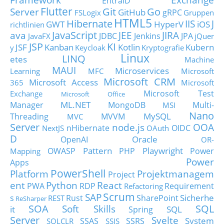
EntraID
Flutter
Git
Go
Server
GitHub
gRPC
FSLogix
Gruppen
HTML5
Hibernate
IIS
J
GWT
HyperV
iOS
richtlinien
JavaScript
ava
JEE
JIRA
JDBC
Jenkins
JPA
JavaFX
jQuer
JSP
KI
JSF
Kanban
Kotlin
Kubern
y
Keycloak
Kryptografie
Linux
LINQ
etes
Machine
MAUI
Microservices
Learning
MFC
Microsoft
Microsoft CRM
Microsoft Access
365
Microsoft
Microsoft Test
Exchange
Microsoft Office
ML.NET
Manager
MongoDB
Multi-
MSI
Nano
MySQL
Threading
MVVM
MVC
Server
node.js
OOA
nHibernate
OIDC
NextJS
OAuth
D
Oracle
OpenAI
OR-
Pattern
Playwright
OWASP
PHP
Power
Mapping
Power
Apps
PowerShell
Platform
Projektmanagem
Project
ent
Python
React
PWA
RDP
Requirement
Refactoring
Scrum
SAP
Sicherhe
s
Rust
SharePoint
REST
ReSharper
SOA
SQL
Soft Skills
it
SQL
Spring
Server
Svelte
System
SSAS
SSRS
SQLCLR
SSIS