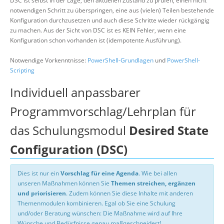
DSC ist selbst in der Lage, den aktuellen Zustand zu prüfen, einen nicht
notwendigen Schritt zu überspringen, eine aus (vielen) Teilen bestehende
Konfiguration durchzusetzen und auch diese Schritte wieder rückgängig
zu machen. Aus der Sicht von DSC ist es KEIN Fehler, wenn eine
Konfiguration schon vorhanden ist (idempotente Ausführung).
Notwendige Vorkenntnisse:
PowerShell-Grundlagen
und
PowerShell-
Scripting
Individuell anpassbarer
Programmvorschlag/Lehrplan für
das Schulungsmodul
Desired State
Configuration (DSC)
Dies ist nur ein
Vorschlag für eine Agenda
. Wie bei allen
unseren Maßnahmen können Sie
Themen streichen, ergänzen
und priorisieren
. Zudem können Sie diese Inhalte mit anderen
Themenmodulen kombinieren. Egal ob Sie eine Schulung
und/oder Beratung wünschen: Die Maßnahme wird auf Ihre
Wünsche und Bedürfnisse genau maßgeschneidert!