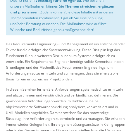
Dies ist nur ein
Vorschlag für eine Agenda
. Wie bei allen
unseren Maßnahmen können Sie
Themen streichen, ergänzen
und priorisieren
. Zudem können Sie diese Inhalte mit anderen
Themenmodulen kombinieren. Egal ob Sie eine Schulung
und/oder Beratung wünschen: Die Maßnahme wird auf Ihre
Wünsche und Bedürfnisse genau maßgeschneidert!
Das Requirements Engineering - und Management ist ein entscheidender
Faktor für die erfolgreiche Systementwicklung. Diese Disziplin legt das
Fundament für alle weiteren Disziplinen um Systeme erfolgreich zu
entwickeln. Ein Requirements Engineer benötigt solide Kenntnisse in den
Grundlagen und der Methodik des Requirement Engineerings, um
Anforderungen so zu ermitteln und zu managen, dass sie eine stabile
Basis für ein erfolgreiches Projekt bilden.
In diesem Seminar lernen Sie, Anforderungen systematisch zu ermitteln
und abzustimmen und verständlich und verbindlich zu definieren. Die
gewonnenen Anforderungen werden im Hinblick auf eine
objektorientierte Softwareentwicklung analysiert, konkretisiert und in
UML-Modellen abgebildet. Damit erwerben Sie das notwendige
Rüstzeug, Ihre Anforderungen zu ermitteln und zu managen. Sie erhalten
immer wieder Gelegenheit, Ihre eigenen Lösungsansätze in Kleingruppen
oder in der Gesamtgruppe zur Diskussion zu stellen bzw. die Lösungen