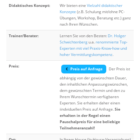
Didaktisches Konzept:
Wir bieten eine
Vielzahl didaktischer
Konzepte
(z.B. Schulung mit/ohne PC-
Übungen, Workshop, Beratung etc.) ganz
nach Ihren Wünschen.
Trainer/Berater:
Lernen Sie von den Besten:
Dr. Holger
Schwichtenberg
u.a.
renommierte Top-
Experten mit viel Praxis-Know-how und
hoher Vermittlungskompetenz
.
Preis:
Preis auf Anfrage
Der Preis ist
abhängig von der gewünschten Dauer,
den inhaltlichen Anpassungswünschen,
dem gewünschten Termin und den zu
Ihrem Wunschtermin verfügbaren
Experten. Sie erhalten daher einen
iindviduellen Preis auf Anfrage.
Sie
erhalten in der Regel einen
Pauschalpreis für eine beliebige
Teilnehmeranzahl!
Ort:
In Ihrem Hause (In-House-Veranstaltung)