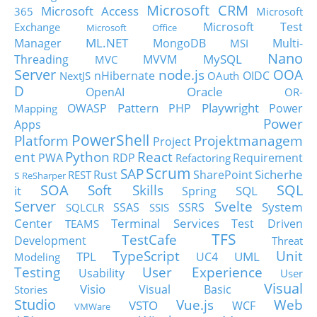
Microsoft CRM
Microsoft Access
365
Microsoft
Microsoft Test
Exchange
Microsoft Office
ML.NET
Manager
MongoDB
Multi-
MSI
Nano
MySQL
Threading
MVVM
MVC
Server
node.js
OOA
nHibernate
OIDC
NextJS
OAuth
D
Oracle
OpenAI
OR-
Pattern
Playwright
OWASP
PHP
Power
Mapping
Power
Apps
PowerShell
Platform
Projektmanagem
Project
ent
Python
React
PWA
RDP
Requirement
Refactoring
Scrum
SAP
Sicherhe
s
Rust
SharePoint
REST
ReSharper
SOA
SQL
Soft Skills
it
SQL
Spring
Server
Svelte
System
SSAS
SSRS
SQLCLR
SSIS
Center
Terminal Services
Test Driven
TEAMS
TFS
TestCafe
Development
Threat
TypeScript
Unit
TPL
UML
UC4
Modeling
Testing
User Experience
Usability
User
Visual
Visio
Visual Basic
Stories
Studio
Vue.js
Web
VSTO
WCF
VMWare