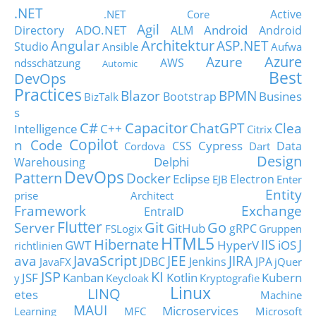
.NET
Active
.NET Core
Agil
ADO.NET
Android
Directory
ALM
Android
Architektur
Angular
ASP.NET
Studio
Ansible
Aufwa
Azure
Azure
AWS
ndsschätzung
Automic
Best
DevOps
Practices
Blazor
BPMN
Busines
Bootstrap
BizTalk
s
C#
Capacitor
ChatGPT
Clea
Intelligence
C++
Citrix
Copilot
n Code
Cypress
CSS
Data
Cordova
Dart
Design
Delphi
Warehousing
DevOps
Pattern
Docker
Eclipse
Electron
EJB
Enter
Entity
prise Architect
Framework
Exchange
EntraID
Flutter
Git
Go
Server
GitHub
gRPC
FSLogix
Gruppen
HTML5
Hibernate
IIS
J
GWT
HyperV
iOS
richtlinien
JavaScript
ava
JEE
JIRA
JDBC
Jenkins
JPA
JavaFX
jQuer
JSP
KI
JSF
Kanban
Kotlin
Kubern
y
Keycloak
Kryptografie
Linux
LINQ
etes
Machine
MAUI
Microservices
Learning
MFC
Microsoft