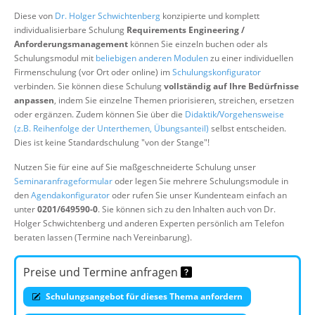
Über uns
Diese von
Dr. Holger Schwichtenberg
konzipierte und komplett
individualisierbare Schulung
Requirements Engineering /
Suche
Anforderungsmanagement
können Sie einzeln buchen oder als
Schulungsmodul mit
beliebigen anderen Modulen
zu einer individuellen
Firmenschulung (vor Ort oder online) im
Schulungskonfigurator
verbinden. Sie können diese Schulung
vollständig auf Ihre Bedürfnisse
anpassen
, indem Sie einzelne Themen priorisieren, streichen, ersetzen
oder ergänzen. Zudem können Sie über die
Didaktik/Vorgehensweise
(z.B. Reihenfolge der Unterthemen, Übungsanteil)
selbst entscheiden.
Dies ist keine Standardschulung "von der Stange"!
Nutzen Sie für eine auf Sie maßgeschneiderte Schulung unser
Seminaranfrageformular
oder legen Sie mehrere Schulungsmodule in
den
Agendakonfigurator
oder rufen Sie unser Kundenteam einfach an
unter
0201/649590-0
. Sie können sich zu den Inhalten auch von Dr.
Holger Schwichtenberg und anderen Experten persönlich am Telefon
beraten lassen (Termine nach Vereinbarung).
Preise und Termine anfragen
Schulungsangebot für dieses Thema anfordern