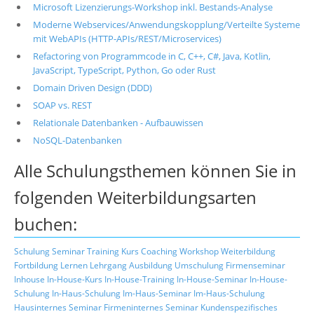
Microsoft Lizenzierungs-Workshop inkl. Bestands-Analyse
Moderne Webservices/Anwendungskopplung/Verteilte Systeme
mit WebAPIs (HTTP-APIs/REST/Microservices)
Refactoring von Programmcode in C, C++, C#, Java, Kotlin,
JavaScript, TypeScript, Python, Go oder Rust
Domain Driven Design (DDD)
SOAP vs. REST
Relationale Datenbanken - Aufbauwissen
NoSQL-Datenbanken
Alle Schulungsthemen können Sie in
folgenden Weiterbildungsarten
buchen:
Schulung
Seminar
Training
Kurs
Coaching
Workshop
Weiterbildung
Fortbildung
Lernen
Lehrgang
Ausbildung
Umschulung
Firmenseminar
Inhouse
In-House-Kurs
In-House-Training
In-House-Seminar
In-House-
Schulung
In-Haus-Schulung
Im-Haus-Seminar
Im-Haus-Schulung
Hausinternes Seminar
Firmeninternes Seminar
Kundenspezifisches