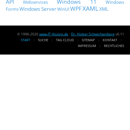
API
Windows 11
Webservices
Windows
XAML
WPF
Windows Server
XML
Forms
WinUI
© 1996-2026
www.IT-Visions.de
-
Dr. Holger Schwichtenberg
v6.11
START
SUCHE
TAG CLOUD
SITEMAP
KONTAKT
IMPRESSUM
RECHTLICHES