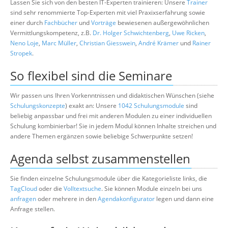
Lassen Sie sich von den besten IT-Experten trainieren: Unsere
Trainer
sind sehr renommierte Top-Experten mit viel Praxixserfahrung sowie
einer durch
Fachbücher
und
Vorträge
bewiesenen außergewöhnlichen
Vermittlungskompetenz, z.B.
Dr. Holger Schwichtenberg
,
Uwe Ricken
,
Neno Loje
,
Marc Müller
,
Christian Giesswein
,
André Krämer
und
Rainer
Stropek
.
So flexibel sind die Seminare
Wir passen uns Ihren Vorkenntnissen und didaktischen Wünschen (siehe
Schulungskonzepte
) exakt an: Unsere
1042 Schulungsmodule
sind
beliebig anpassbar und frei mit anderen Modulen zu einer individuellen
Schulung kombinierbar! Sie in jedem Modul können Inhalte streichen und
andere Themen ergänzen sowie beliebige Schwerpunkte setzen!
Agenda selbst zusammenstellen
Sie finden einzelne Schulungsmodule über die Kategorieliste links, die
TagCloud
oder die
Volltextsuche
. Sie können Module einzeln bei uns
anfragen
oder mehrere in den
Agendakonfigurator
legen und dann eine
Anfrage stellen.