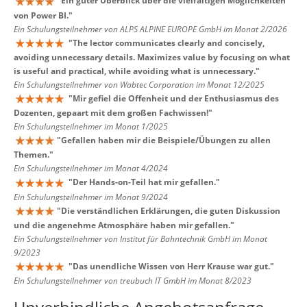
"
Ein guter Überblick über die vielfältigen Möglichkeiten
von Power BI.
"
Ein Schulungsteilnehmer von ALPS ALPINE EUROPE GmbH im Monat 2/2026
"
The lector communicates clearly and concisely,
avoiding unnecessary details. Maximizes value by focusing on what
is useful and practical, while avoiding what is unnecessary.
"
Ein Schulungsteilnehmer von Wabtec Corporation im Monat 12/2025
"
Mir gefiel die Offenheit und der Enthusiasmus des
Dozenten, gepaart mit dem großen Fachwissen!
"
Ein Schulungsteilnehmer im Monat 1/2025
"
Gefallen haben mir die Beispiele/Übungen zu allen
Themen.
"
Ein Schulungsteilnehmer im Monat 4/2024
"
Der Hands-on-Teil hat mir gefallen.
"
Ein Schulungsteilnehmer im Monat 9/2024
"
Die verständlichen Erklärungen, die guten Diskussion
und die angenehme Atmosphäre haben mir gefallen.
"
Ein Schulungsteilnehmer von Institut für Bahntechnik GmbH im Monat
9/2023
"
Das unendliche Wissen von Herr Krause war gut.
"
Ein Schulungsteilnehmer von treubuch IT GmbH im Monat 8/2023