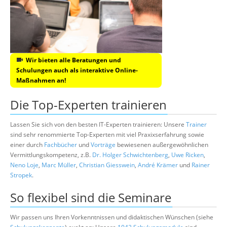
Wir bieten alle Beratungen und
Schulungen auch als interaktive Online-
Maßnahmen an!
Die Top-Experten trainieren
Lassen Sie sich von den besten IT-Experten trainieren: Unsere
Trainer
sind sehr renommierte Top-Experten mit viel Praxixserfahrung sowie
einer durch
Fachbücher
und
Vorträge
bewiesenen außergewöhnlichen
Vermittlungskompetenz, z.B.
Dr. Holger Schwichtenberg
,
Uwe Ricken
,
Neno Loje
,
Marc Müller
,
Christian Giesswein
,
André Krämer
und
Rainer
Stropek
.
So flexibel sind die Seminare
Wir passen uns Ihren Vorkenntnissen und didaktischen Wünschen (siehe