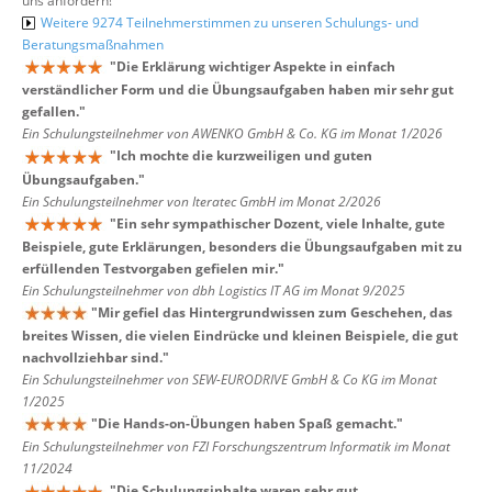
uns anfordern!
Weitere 9274 Teilnehmerstimmen zu unseren Schulungs- und
Beratungsmaßnahmen
"
Die Erklärung wichtiger Aspekte in einfach
verständlicher Form und die Übungsaufgaben haben mir sehr gut
gefallen.
"
Ein Schulungsteilnehmer von AWENKO GmbH & Co. KG im Monat 1/2026
"
Ich mochte die kurzweiligen und guten
Übungsaufgaben.
"
Ein Schulungsteilnehmer von Iteratec GmbH im Monat 2/2026
"
Ein sehr sympathischer Dozent, viele Inhalte, gute
Beispiele, gute Erklärungen, besonders die Übungsaufgaben mit zu
erfüllenden Testvorgaben gefielen mir.
"
Ein Schulungsteilnehmer von dbh Logistics IT AG im Monat 9/2025
"
Mir gefiel das Hintergrundwissen zum Geschehen, das
breites Wissen, die vielen Eindrücke und kleinen Beispiele, die gut
nachvollziehbar sind.
"
Ein Schulungsteilnehmer von SEW-EURODRIVE GmbH & Co KG im Monat
1/2025
"
Die Hands-on-Übungen haben Spaß gemacht.
"
Ein Schulungsteilnehmer von FZI Forschungszentrum Informatik im Monat
11/2024
"
Die Schulungsinhalte waren sehr gut