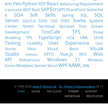
ent
Python
React
PWA
RDP
Requirement
Refactoring
Scrum
SAP
Sicherhe
s
Rust
SharePoint
REST
ReSharper
SOA
SQL
Soft Skills
it
SQL
Spring
Server
Svelte
System
SSAS
SSRS
SQLCLR
SSIS
Center
Terminal Services
Test Driven
TEAMS
TFS
TestCafe
Development
Threat
TypeScript
Unit
TPL
UML
UC4
Modeling
Testing
User Experience
Usability
User
Visual
Visio
Visual Basic
Stories
Studio
Vue.js
Web
VSTO
WCF
VMWare
API
Windows 11
Webservices
Windows
XAML
WPF
Windows Server
XML
Forms
WinUI
© 1996-2026
www.IT-Visions.de
-
Dr. Holger Schwichtenberg
v6.11
START
SUCHE
TAG CLOUD
SITEMAP
KONTAKT
IMPRESSUM
RECHTLICHES