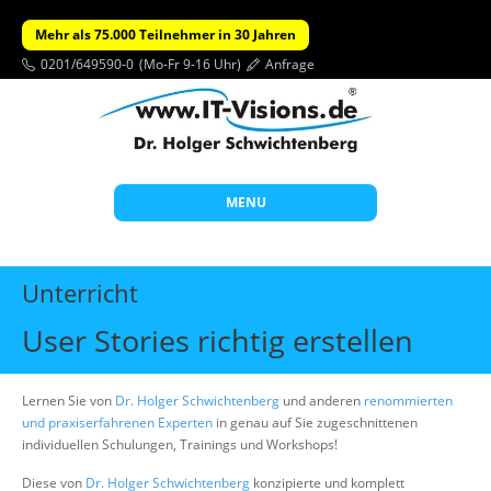
Mehr als 75.000 Teilnehmer in 30 Jahren
0201/649590-0
(Mo-Fr 9-16 Uhr)
Anfrage
MENU
Start
Unterricht
Themen
User Stories richtig erstellen
Beratung
Individuelle Schulungen
Lernen Sie von
Dr. Holger Schwichtenberg
und anderen
renommierten
und praxiserfahrenen Experten
in genau auf Sie zugeschnittenen
Offene Seminare
individuellen Schulungen, Trainings und Workshops!
Wissen
Diese von
Dr. Holger Schwichtenberg
konzipierte und komplett