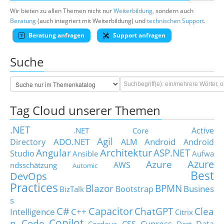
Wir bieten zu allen Themen nicht nur
Weiterbildung
, sondern auch
Beratung
(auch integriert mit Weiterbildung) und
technischen Support
.
Beratung anfragen
Support anfragen
Suche
Tag Cloud unserer Themen
.NET
Active
.NET Core
Agil
ADO.NET
Android
Directory
ALM
Android
Architektur
Angular
ASP.NET
Studio
Ansible
Aufwa
Azure
Azure
AWS
ndsschätzung
Automic
Best
DevOps
Practices
Blazor
BPMN
Busines
Bootstrap
BizTalk
s
C#
Capacitor
ChatGPT
Clea
Intelligence
C++
Citrix
Copilot
n Code
Cypress