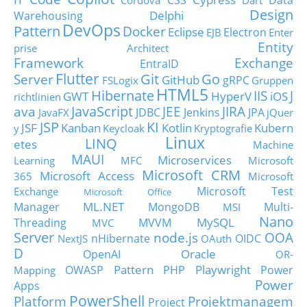
CSS
Data
Cordova
Dart
Design
Delphi
Warehousing
DevOps
Pattern
Docker
Eclipse
Electron
EJB
Enter
Entity
prise Architect
Framework
Exchange
EntraID
Flutter
Git
Go
Server
GitHub
gRPC
FSLogix
Gruppen
HTML5
Hibernate
IIS
J
GWT
HyperV
iOS
richtlinien
JavaScript
ava
JEE
JIRA
JDBC
Jenkins
JPA
JavaFX
jQuer
JSP
KI
JSF
Kanban
Kotlin
Kubern
y
Keycloak
Kryptografie
Linux
LINQ
etes
Machine
MAUI
Microservices
Learning
MFC
Microsoft
Microsoft CRM
Microsoft Access
365
Microsoft
Microsoft Test
Exchange
Microsoft Office
ML.NET
Manager
MongoDB
Multi-
MSI
Nano
MySQL
Threading
MVVM
MVC
Server
node.js
OOA
nHibernate
OIDC
NextJS
OAuth
D
Oracle
OpenAI
OR-
Pattern
Playwright
OWASP
PHP
Power
Mapping
Power
Apps
PowerShell
Platform
Projektmanagem
Project