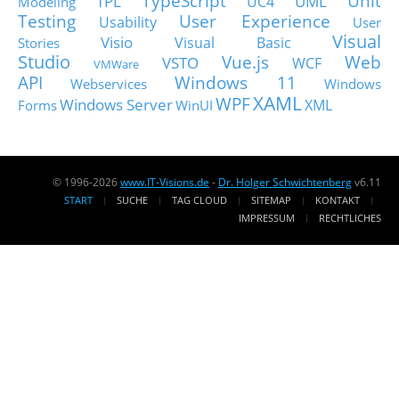
TypeScript
Unit
TPL
UML
UC4
Modeling
Testing
User Experience
Usability
User
Visual
Visio
Visual Basic
Stories
Studio
Vue.js
Web
VSTO
WCF
VMWare
API
Windows 11
Webservices
Windows
XAML
WPF
Windows Server
XML
Forms
WinUI
© 1996-2026
www.IT-Visions.de
-
Dr. Holger Schwichtenberg
v6.11
START
SUCHE
TAG CLOUD
SITEMAP
KONTAKT
IMPRESSUM
RECHTLICHES