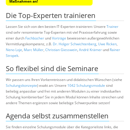
Maßnahmen an!
Die Top-Experten trainieren
Lassen Sie sich von den besten IT-Experten trainieren: Unsere
Trainer
sind sehr renommierte Top-Experten mit viel Praxixserfahrung sowie
einer durch
Fachbücher
und
Vorträge
bewiesenen außergewöhnlichen
Vermittlungskompetenz, z.B.
Dr. Holger Schwichtenberg
,
Uwe Ricken
,
Neno Loje
,
Marc Müller
,
Christian Giesswein
,
André Krämer
und
Rainer
Stropek
.
So flexibel sind die Seminare
Wir passen uns Ihren Vorkenntnissen und didaktischen Wünschen (siehe
Schulungskonzepte
) exakt an: Unsere
1042 Schulungsmodule
sind
beliebig anpassbar und frei mit anderen Modulen zu einer individuellen
Schulung kombinierbar! Sie in jedem Modul können Inhalte streichen und
andere Themen ergänzen sowie beliebige Schwerpunkte setzen!
Agenda selbst zusammenstellen
Sie finden einzelne Schulungsmodule über die Kategorieliste links, die