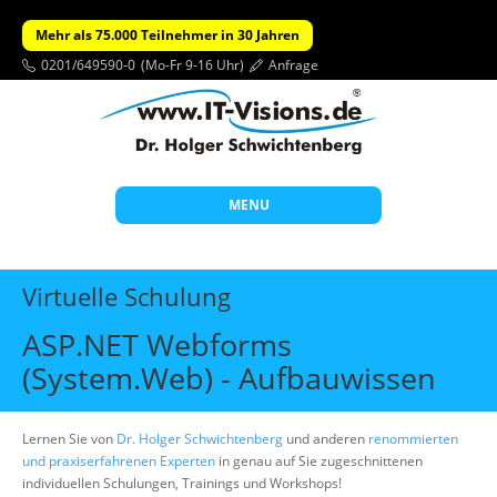
Mehr als 75.000 Teilnehmer in 30 Jahren
0201/649590-0
(Mo-Fr 9-16 Uhr)
Anfrage
MENU
Start
Virtuelle Schulung
Themen
ASP.NET Webforms
Beratung
(System.Web) - Aufbauwissen
Individuelle Schulungen
Offene Seminare
Lernen Sie von
Dr. Holger Schwichtenberg
und anderen
renommierten
und praxiserfahrenen Experten
in genau auf Sie zugeschnittenen
Wissen
individuellen Schulungen, Trainings und Workshops!