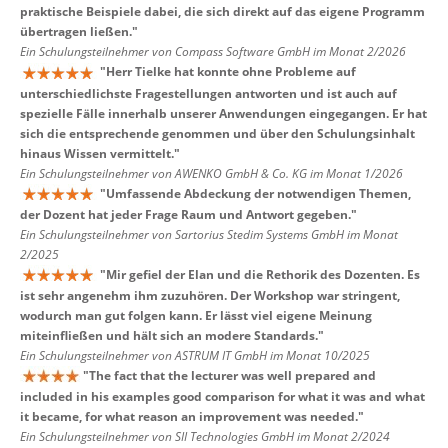
praktische Beispiele dabei, die sich direkt auf das eigene Programm
übertragen ließen.
"
Ein Schulungsteilnehmer von Compass Software GmbH im Monat 2/2026
"
Herr Tielke hat konnte ohne Probleme auf
unterschiedlichste Fragestellungen antworten und ist auch auf
spezielle Fälle innerhalb unserer Anwendungen eingegangen. Er hat
sich die entsprechende genommen und über den Schulungsinhalt
hinaus Wissen vermittelt.
"
Ein Schulungsteilnehmer von AWENKO GmbH & Co. KG im Monat 1/2026
"
Umfassende Abdeckung der notwendigen Themen,
der Dozent hat jeder Frage Raum und Antwort gegeben.
"
Ein Schulungsteilnehmer von Sartorius Stedim Systems GmbH im Monat
2/2025
"
Mir gefiel der Elan und die Rethorik des Dozenten. Es
ist sehr angenehm ihm zuzuhören. Der Workshop war stringent,
wodurch man gut folgen kann. Er lässt viel eigene Meinung
miteinfließen und hält sich an modere Standards.
"
Ein Schulungsteilnehmer von ASTRUM IT GmbH im Monat 10/2025
"
The fact that the lecturer was well prepared and
included in his examples good comparison for what it was and what
it became, for what reason an improvement was needed.
"
Ein Schulungsteilnehmer von SII Technologies GmbH im Monat 2/2024