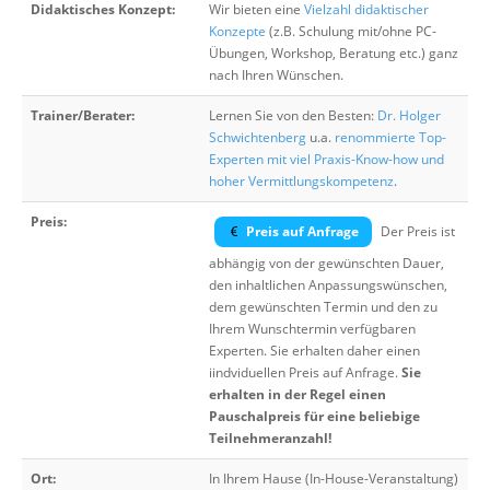
Didaktisches Konzept:
Wir bieten eine
Vielzahl didaktischer
Konzepte
(z.B. Schulung mit/ohne PC-
Übungen, Workshop, Beratung etc.) ganz
nach Ihren Wünschen.
Trainer/Berater:
Lernen Sie von den Besten:
Dr. Holger
Schwichtenberg
u.a.
renommierte Top-
Experten mit viel Praxis-Know-how und
hoher Vermittlungskompetenz
.
Preis:
Preis auf Anfrage
Der Preis ist
abhängig von der gewünschten Dauer,
den inhaltlichen Anpassungswünschen,
dem gewünschten Termin und den zu
Ihrem Wunschtermin verfügbaren
Experten. Sie erhalten daher einen
iindviduellen Preis auf Anfrage.
Sie
erhalten in der Regel einen
Pauschalpreis für eine beliebige
Teilnehmeranzahl!
Ort:
In Ihrem Hause (In-House-Veranstaltung)