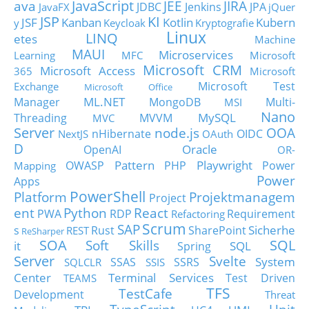
JavaScript
ava
JEE
JIRA
JDBC
Jenkins
JPA
JavaFX
jQuer
JSP
KI
JSF
Kanban
Kotlin
Kubern
y
Keycloak
Kryptografie
Linux
LINQ
etes
Machine
MAUI
Microservices
Learning
MFC
Microsoft
Microsoft CRM
Microsoft Access
365
Microsoft
Microsoft Test
Exchange
Microsoft Office
ML.NET
Manager
MongoDB
Multi-
MSI
Nano
MySQL
Threading
MVVM
MVC
Server
node.js
OOA
nHibernate
OIDC
NextJS
OAuth
D
Oracle
OpenAI
OR-
Pattern
Playwright
OWASP
PHP
Power
Mapping
Power
Apps
PowerShell
Platform
Projektmanagem
Project
ent
Python
React
PWA
RDP
Requirement
Refactoring
Scrum
SAP
Sicherhe
s
Rust
SharePoint
REST
ReSharper
SOA
SQL
Soft Skills
it
SQL
Spring
Server
Svelte
System
SSAS
SSRS
SQLCLR
SSIS
Center
Terminal Services
Test Driven
TEAMS
TFS
TestCafe
Development
Threat