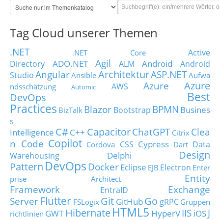
Tag Cloud unserer Themen
.NET
Active
.NET Core
Agil
ADO.NET
Android
Directory
ALM
Android
Architektur
Angular
ASP.NET
Studio
Ansible
Aufwa
Azure
Azure
AWS
ndsschätzung
Automic
Best
DevOps
Practices
Blazor
BPMN
Busines
Bootstrap
BizTalk
s
C#
Capacitor
ChatGPT
Clea
Intelligence
C++
Citrix
Copilot
n Code
Cypress
CSS
Data
Cordova
Dart
Design
Delphi
Warehousing
DevOps
Pattern
Docker
Eclipse
Electron
EJB
Enter
Entity
prise Architect
Framework
Exchange
EntraID
Flutter
Git
Go
Server
GitHub
gRPC
FSLogix
Gruppen
HTML5
Hibernate
IIS
J
GWT
HyperV
iOS
richtlinien