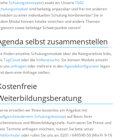
siehe
Schulungskonzepte
) exakt an: Unsere
1042
chulungsmodule
sind beliebig anpassbar und frei mit anderen
odulen zu einer individuellen Schulung kombinierbar! Sie in
edem Modul können Inhalte streichen und andere Themen
rgänzen sowie beliebige Schwerpunkte setzen!
Agenda selbst zusammenstellen
ie finden einzelne Schulungsmodule über die Kategorieliste links,
ie
TagCloud
oder die
Volltextsuche
. Sie können Module einzeln
ei uns
anfragen
oder mehrere in den
Agendakonfigurator
legen
nd dann eine Anfrage stellen.
Kostenfreie
Weiterbildungsberatung
erne erstellen wir Ihnen kostenlos ein Angebot mit
aßgeschneidertem Schulungskonzept
auf Basis Ihrer
orkenntnisse und Weiterbildungsziele. Auch wenn Sie Preise und
reie Termine anfragen möchten, nutzen Sie bitte unser
ebformular
oder rufen Sie uns an: 0201 / 649590-50 (Mo-Fr 9-16