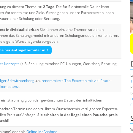
ulung zu diesem Thema ist:
2 Tage
. Die für Sie sinnvolle Dauer kann
ten Vorkenntnisse und Ziele. Gerne geben unsere Fachexperten Ihnen
 Dauer einer Schulung oder Beratung.
tt individualisierbar
: Sie können einzelne Themen streichen,
 können das Schulungsmodul mit anderen Schulungsmodulen kombinieren.
Ihre eigene Wunschagenda vorgeben.
he per Anfrageformular mit
her Konzepte
(z.B. Schulung mit/ohne PC-Übungen, Workshop, Beratung
L
lger Schwichtenberg
u.a.
renommierte Top-Experten mit viel Praxis-
T
skompetenz
.
P
b
H
eis ist abhängig von der gewünschten Dauer, den inhaltlichen
C
chten Termin und den zu Ihrem Wunschtermin verfügbaren Experten.
llen Preis auf Anfrage.
Sie erhalten in der Regel einen Pauschalpreis
nzahl!
W
altung) oder als
Online-Maßnahme