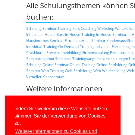
Alle Schulungsthemen können Si
buchen:
Schulung
Seminar
Training
Kurs
Coaching
Workshop
Weiterbildu
Inhouse
In-House-Kurs
In-House-Training
In-House-Seminar
In-H
Hausinternes Seminar
Firmeninternes Seminar
Kundenspezifisc
Individual-Training
On-Demand-Training
Individual-Fortbildung
I
Crashkurse
Erwachsenenbildung
Firmenschulung
Firmentraining
Seminarangebot
Seminare
Trainingsangebot
Umschulungen
Unt
Schulung
Online-Seminar
Online-Training
Online-Fortbildung
Onl
Seminar
Web-Training
Web-Fortbildung
Web-Weiterbildung
Web-
Virtueller Klassenraum
Weitere Informationen
Zurück zur Liste der Seminarthemen
Allgemeine Informationen über unsere Schulungen
Indem Sie weiterhin diese Webseite nutzen,
Schulungskonzepte
stimmen Sie der Verwendung von Cookies
Konditionen
zu.
Trainerprofile
Referenzkunden
Weitere Informationen zu Cookies und