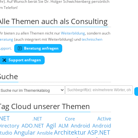
hr). Auf Wunsch berät Sie Dr. Holger Schwichtenberg persönlich
m Telefon!
Alle Themen auch als Consulting
ir bieten zu allen Themen nicht nur
Weiterbildung
, sondern auch
eratung
(auch integriert mit Weiterbildung) und
technischen
upport
.
Beratung anfragen
Support anfragen
Suche
Tag Cloud unserer Themen
.NET
Active
.NET Core
Agil
ADO.NET
Android
irectory
ALM
Android
Architektur
Angular
ASP.NET
tudio
Ansible