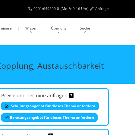
0201/649590-0
(Mo-Fr 9-16 Uhr)
Anfrage
eminare
Wissen
Über uns
Suche
 Kopplung, Austauschbarkeit
Preise und Termine anfragen
Schulungsangebot für dieses Thema anfordern
Beratungsangebot für dieses Thema anfordern