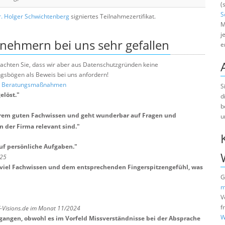
(
S
. Holger Schwichtenberg
signiertes Teilnahmezertifikat.
M
j
lnehmern bei uns sehr gefallen
e
e beachten Sie, dass wir aber aus Datenschutzgründen keine
sbögen als Beweis bei uns anfordern!
nd Beratungsmaßnahmen
S
elöst.
"
d
b
xtrem guten Fachwissen und geht wunderbar auf Fragen und
u
n der Firma relevant sind.
"
auf persönliche Aufgaben.
"
025
mit viel Fachwissen und dem entsprechenden Fingerspitzengefühl, was
G
m
V
f
T-Visions.de im Monat 11/2024
W
egangen, obwohl es im Vorfeld Missverständnisse bei der Absprache