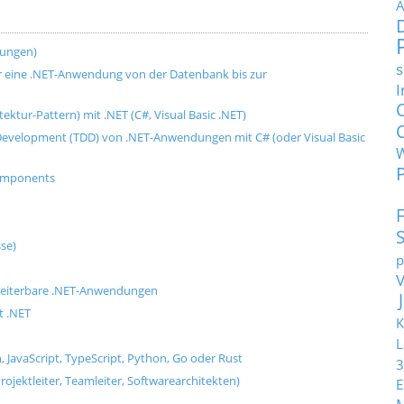
A
dungen)
s
für eine .NET-Anwendung von der Datenbank bis zur
I
ktur-Pattern) mit .NET (C#, Visual Basic .NET)
n Development (TDD) von .NET-Anwendungen mit C# (oder Visual Basic
Components
se)
p
weiterbare .NET-Anwendungen
t .NET
K
L
, JavaScript, TypeScript, Python, Go oder Rust
3
rojektleiter, Teamleiter, Softwarearchitekten)
E