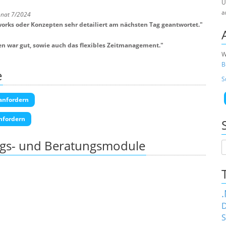
U
a
onat 7/2024
orks oder Konzepten sehr detailiert am nächsten Tag geantwortet.
"
en war gut, sowie auch das flexibles Zeitmanagement.
"
W
B
e
S
anfordern
nfordern
ngs- und Beratungsmodule
D
S