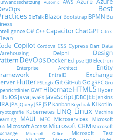
Azure
Azure
AWS
ufwandsschätzung
Automic
Best
DevOps
Practices
Blazor
BPMN
Bu
Bootstrap
BizTalk
iness
C#
Capacitor
ChatGPT
ntelligence
C++
Citrix
Clean
Copilot
Code
Cypress
CSS
Data
Cordova
Dart
Design
Delphi
Warehousing
DevOps
Pattern
Docker
Eclipse
Electron
EJB
Entity
Enterprise Architect
Framework
Exchange
EntraID
Flutter
Git
Go
Server
GitHub
gRPC
FSLogix
Gru
HTML5
Hibernate
GWT
Hyper
penrichtlinien
JavaScript
IIS
Java
JEE
V
iOS
JDBC
Jenkins
JavaFX
JSP
KI
JIRA
JSF
Kanban
Kotlin
JPA
jQuery
Keycloak
Linux
LINQ
Kubernetes
ryptografie
Machine
MAUI
Microservices
earning
MFC
Microsoft
Microsoft CRM
Microsoft Access
65
Microsoft
Microsoft Test
xchange
Microsoft Office