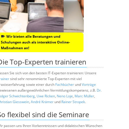
Wir bieten alle Beratungen und
Schulungen auch als interaktive Online-
Maßnahmen an!
Die Top-Experten trainieren
assen Sie sich von den besten IT-Experten trainieren: Unsere
rainer
sind sehr renommierte Top-Experten mit viel
raxixserfahrung sowie einer durch
Fachbücher
und
Vorträge
ewiesenen außergewöhnlichen Vermittlungskompetenz, z.B.
Dr.
olger Schwichtenberg
,
Uwe Ricken
,
Neno Loje
,
Marc Müller
,
hristian Giesswein
,
André Krämer
und
Rainer Stropek
.
So flexibel sind die Seminare
ir passen uns Ihren Vorkenntnissen und didaktischen Wünschen