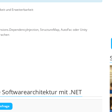
eit und Erweiterbarkeit
nsions.DependencyInjection, StructureMap, AutoFac oder Unity
prachen
 Softwarearchitektur mit .NET
nfrage