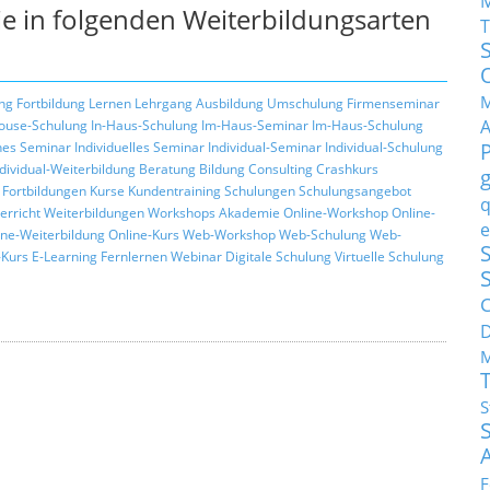
e in folgenden Weiterbildungsarten
T
M
ng
Fortbildung
Lernen
Lehrgang
Ausbildung
Umschulung
Firmenseminar
ouse-Schulung
In-Haus-Schulung
Im-Haus-Seminar
Im-Haus-Schulung
hes Seminar
Individuelles Seminar
Individual-Seminar
Individual-Schulung
ndividual-Weiterbildung
Beratung
Bildung
Consulting
Crashkurs
Fortbildungen
Kurse
Kundentraining
Schulungen
Schulungsangebot
q
erricht
Weiterbildungen
Workshops
Akademie
Online-Workshop
Online-
e
ine-Weiterbildung
Online-Kurs
Web-Workshop
Web-Schulung
Web-
S
Kurs
E-Learning
Fernlernen
Webinar
Digitale Schulung
Virtuelle Schulung
C
M
S
F