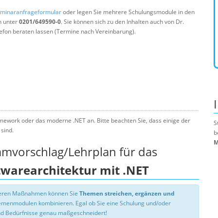
minaranfrageformular
oder legen Sie mehrere Schulungsmodule in den
n unter
0201/649590-0
. Sie können sich zu den Inhalten auch von Dr.
efon beraten lassen (Termine nach Vereinbarung).
amework oder das moderne .NET an. Bitte beachten Sie, dass einige der
S
sind.
b
M
mmvorschlag/Lehrplan für das
warearchitektur mit .NET
nseren Maßnahmen können Sie
Themen streichen, ergänzen und
hemenmodulen kombinieren. Egal ob Sie eine Schulung und/oder
d Bedürfnisse genau maßgeschneidert!