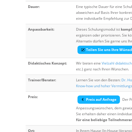
Dauer:
Eine typische Dauer für eine Sch
abweichen auf Basis Ihrer konkre
eine individuelle Empfehlung zur
Anpassbarkeit:
Dieses Schulungsmodul ist
komple
ergänzen oder priorisieren. Sie
Alternativ dürfen Sie gerne uns 
Teilen Sie uns Ihre Wünsc
Didaktisches Konzept:
Wir bieten eine
Vielzahl didaktisc
etc.) ganz nach Ihren Wünschen.
Trainer/Berater:
Lernen Sie von den Besten:
Dr. Ho
Know-how und hoher Vermittlung
Preis:
Preis auf Anfrage
Der Pr
Anpassungswünschen, dem gewüns
Sie erhalten daher einen iindvidue
für eine beliebige Teilnehmera
Ort:
In Ihrem Hause (In-House-Veranst