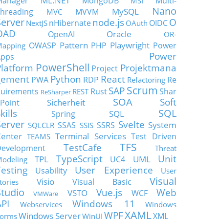
ML.NET
Manager
MongoDB
Multi-
MSI
Nano
MySQL
hreading
MVVM
MVC
Server
node.js
O
nHibernate
OIDC
NextJS
OAuth
OAD
Oracle
OpenAI
OR-
Pattern
Playwright
OWASP
PHP
Power
apping
Power
Apps
PowerShell
Platform
Projektmana
Project
gement
Python
React
PWA
RDP
Re
Refactoring
Scrum
SAP
uirements
Rust
Shar
REST
ReSharper
SOA
Soft
Sicherheit
Point
SQL
kills
SQL
Spring
Server
Svelte
System
SSAS
SSRS
SQLCLR
SSIS
enter
Terminal Services
Test Driven
TEAMS
TFS
TestCafe
Development
Threat
TypeScript
Unit
TPL
UML
UC4
odeling
Testing
User Experience
Usability
User
Visual
Visio
Visual Basic
tories
Studio
Vue.js
Web
VSTO
WCF
VMWare
API
Windows 11
Webservices
Windows
XAML
WPF
Windows Server
XML
orms
WinUI