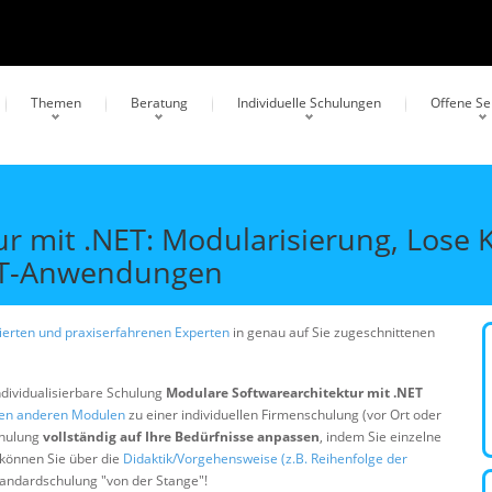
Themen
Beratung
Individuelle Schulungen
Offene S
r mit .NET: Modularisierung, Lose
NET-Anwendungen
erten und praxiserfahrenen Experten
in genau auf Sie zugeschnittenen
ndividualisierbare Schulung
Modulare Softwarearchitektur mit .NET
gen anderen Modulen
zu einer individuellen Firmenschulung (vor Ort oder
chulung
vollständig auf Ihre Bedürfnisse anpassen
, indem Sie einzelne
 können Sie über die
Didaktik/Vorgehensweise (z.B. Reihenfolge der
Standardschulung "von der Stange"!