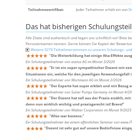
Teilnahmezertifikat:
Jeder Teilnehmer erhält ein von
Dr
Das hat bisherigen Schulungstei
Alle Zitate sind authentisch und liegen uns schriftlich vor! Bitt
Personennamen nennen. Gerne können Sie Kopien der Bewertung
Weitere 9274 Teilnehmerstimmen zu unseren Schulungs- u
"
Die Weiterbildung hat einige Aha-Effekte ausg
Ein Schulungsteilnehmer von esatus AG im Monat 3/2026
"
Er ist ein super sympathischer Dozent mit e
Situationen ein, welche für den jeweiligen Anwendungsfall i
Ein Schulungsteilnehmer von Wortmann AG im Monat 2/2026
"
Der Experte hat super erklärt und mit Bezug 
Ein Schulungsteilnehmer von Sulzer Pumps Germany im Monat 4/2
"
Der Dozent hat toll aus der Praxis erzählt, 
denn nun wirklich wichtig und praxisgerecht ist! Bravo!
"
Ein Schulungsteilnehmer von Wabtec Corporation im Monat 9/2025
"
Alles war bestens.
"
Ein Schulungsteilnehmer bei einem öffentlichen Seminar von www.I
"
Dozent ist sehr gut auf unsere Bedürfnisse eing