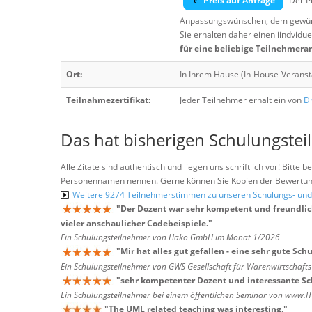
Preis auf Anfrage
Der Pr
Anpassungswünschen, dem gewüns
Sie erhalten daher einen iindvidue
für eine beliebige Teilnehmera
Ort:
In Ihrem Hause (In-House-Veranst
Teilnahmezertifikat:
Jeder Teilnehmer erhält ein von
Dr
Das hat bisherigen Schulungstei
Alle Zitate sind authentisch und liegen uns schriftlich vor! Bitt
Personennamen nennen. Gerne können Sie Kopien der Bewertung
Weitere 9274 Teilnehmerstimmen zu unseren Schulungs- u
"
Der Dozent war sehr kompetent und freundlich
vieler anschaulicher Codebeispiele.
"
Ein Schulungsteilnehmer von Hako GmbH im Monat 1/2026
"
Mir hat alles gut gefallen - eine sehr gute Sch
Ein Schulungsteilnehmer von GWS Gesellschaft für Warenwirtschaf
"
sehr kompetenter Dozent und interessante S
Ein Schulungsteilnehmer bei einem öffentlichen Seminar von www.I
"
The UML related teaching was interesting.
"