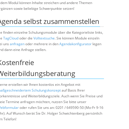
edem Modul können Inhalte streichen und andere Themen
rgänzen sowie beliebige Schwerpunkte setzen!
Agenda selbst zusammenstellen
ie finden einzelne Schulungsmodule über die Kategorieliste links,
ie
TagCloud
oder die
Volltextsuche
. Sie können Module einzeln
ei uns
anfragen
oder mehrere in den
Agendakonfigurator
legen
nd dann eine Anfrage stellen.
Kostenfreie
Weiterbildungsberatung
erne erstellen wir Ihnen kostenlos ein Angebot mit
aßgeschneidertem Schulungskonzept
auf Basis Ihrer
orkenntnisse und Weiterbildungsziele. Auch wenn Sie Preise und
reie Termine anfragen möchten, nutzen Sie bitte unser
ebformular
oder rufen Sie uns an: 0201 / 649590-50 (Mo-Fr 9-16
hr). Auf Wunsch berät Sie Dr. Holger Schwichtenberg persönlich
m Telefon!