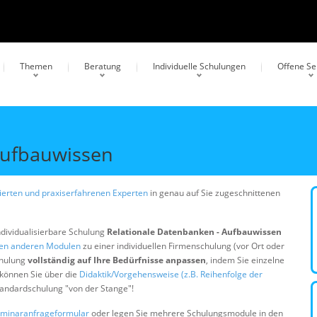
Themen
Beratung
Individuelle Schulungen
Offene S
Aufbauwissen
erten und praxiserfahrenen Experten
in genau auf Sie zugeschnittenen
ndividualisierbare Schulung
Relationale Datenbanken - Aufbauwissen
gen anderen Modulen
zu einer individuellen Firmenschulung (vor Ort oder
chulung
vollständig auf Ihre Bedürfnisse anpassen
, indem Sie einzelne
 können Sie über die
Didaktik/Vorgehensweise (z.B. Reihenfolge der
Standardschulung "von der Stange"!
minaranfrageformular
oder legen Sie mehrere Schulungsmodule in den