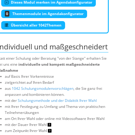
Dieses Modul merken im Agendakonfigurator
0
Themenmodule im Agendakonfigurator
Übersicht aller 1042Themen
Individuell und maßgeschneidert
tatt einer Schulung oder Beratung "von der Stange" erhalten Sie
ei uns eine
individuelle und kompett maßgeschneiderte
aßnahme
auf Basis Ihrer Vorkenntnisse
zielgerichtet auf Ihren Bedarf
aus
1042 Schulungsmodulenvorschlägen
, die Sie ganz frei
anpassen und kombinieren können.
mit der
Schulungsmethode und der Didaktik Ihrer Wahl
mit Ihrer Festlegung zu Umfang und Thema von praktischen
Teilnehmerübungen
am Ort Ihrer Wahl oder online mit Videosoftware Ihrer Wahl
mit der Dauer Ihrer Wahl
zum Zeitpunkt Ihrer Wahl