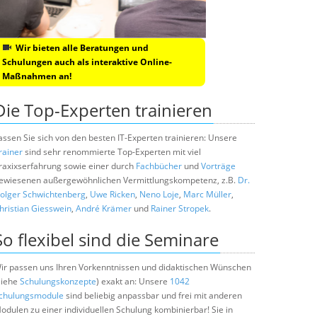
Wir bieten alle Beratungen und
Schulungen auch als interaktive Online-
Maßnahmen an!
Die Top-Experten trainieren
assen Sie sich von den besten IT-Experten trainieren: Unsere
rainer
sind sehr renommierte Top-Experten mit viel
raxixserfahrung sowie einer durch
Fachbücher
und
Vorträge
ewiesenen außergewöhnlichen Vermittlungskompetenz, z.B.
Dr.
olger Schwichtenberg
,
Uwe Ricken
,
Neno Loje
,
Marc Müller
,
hristian Giesswein
,
André Krämer
und
Rainer Stropek
.
So flexibel sind die Seminare
ir passen uns Ihren Vorkenntnissen und didaktischen Wünschen
siehe
Schulungskonzepte
) exakt an: Unsere
1042
chulungsmodule
sind beliebig anpassbar und frei mit anderen
odulen zu einer individuellen Schulung kombinierbar! Sie in