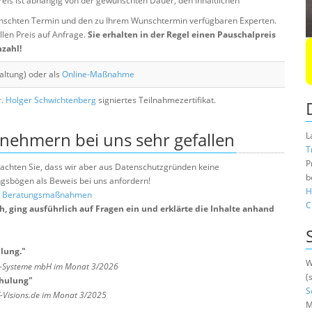
eis ist abhängig von der gewünschten Dauer, den inhaltlichen
chten Termin und den zu Ihrem Wunschtermin verfügbaren Experten.
llen Preis auf Anfrage.
Sie erhalten in der Regel einen Pauschalpreis
nzahl!
altung) oder als
Online-Maßnahme
. Holger Schwichtenberg
signiertes Teilnahmezertifikat.
lnehmern bei uns sehr gefallen
L
T
P
e beachten Sie, dass wir aber aus Datenschutzgründen keine
b
sbögen als Beweis bei uns anfordern!
H
nd Beratungsmaßnahmen
C
, ging ausführlich auf Fragen ein und erklärte die Inhalte anhand
ulung.
"
W
ts-Systeme mbH im Monat 3/2026
(
chulung
"
S
T-Visions.de im Monat 3/2025
M