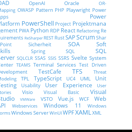
OAD
Oracle
OpenAI
OR-
Pattern
Playwright
OWASP
PHP
Power
apping
Power
Apps
PowerShell
Platform
Projektmana
Project
gement
Python
React
PWA
RDP
Re
Refactoring
Scrum
SAP
uirements
Rust
Shar
REST
ReSharper
SOA
Soft
Sicherheit
Point
SQL
kills
SQL
Spring
Server
Svelte
System
SSAS
SSRS
SQLCLR
SSIS
enter
Terminal Services
Test Driven
TEAMS
TFS
TestCafe
Development
Threat
TypeScript
Unit
TPL
UML
UC4
odeling
Testing
User Experience
Usability
User
Visual
Visio
Visual Basic
tories
Studio
Vue.js
Web
VSTO
WCF
VMWare
API
Windows 11
Webservices
Windows
XAML
WPF
Windows Server
XML
orms
WinUI