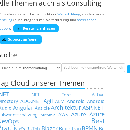
Alle Themen auch als Consulting
ir bieten zu allen Themen nicht nur
Weiterbildung
, sondern auch
eratung
(auch integriert mit Weiterbildung) und
technischen
upport
.
Beratung anfragen
Support anfragen
Suche
Tag Cloud unserer Themen
.NET
Active
.NET Core
Agil
ADO.NET
Android
irectory
ALM
Android
Architektur
Angular
ASP.NET
tudio
Ansible
Azure
Azure
AWS
ufwandsschätzung
Automic
Best
DevOps
Practices
Blazor
BPMN
Bu
Bootstrap
BizTalk