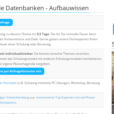
ale Datenbanken - Aufbauwissen
nfrage
ulung zu diesem Thema ist:
0,5 Tage
. Die für Sie sinnvolle Dauer kann
ten Vorkenntnisse und Ziele. Gerne geben unsere Fachexperten Ihnen
 Dauer einer Schulung oder Beratung.
tt individualisierbar
: Sie können einzelne Themen streichen,
 können das Schulungsmodul mit anderen Schulungsmodulen kombinieren.
Ihre eigene Wunschagenda vorgeben.
he per Anfrageformular mit
her Konzepte
(z.B. Schulung mit/ohne PC-Übungen, Workshop, Beratung
lger Schwichtenberg
u.a.
renommierte Top-Experten mit viel Praxis-
skompetenz
.