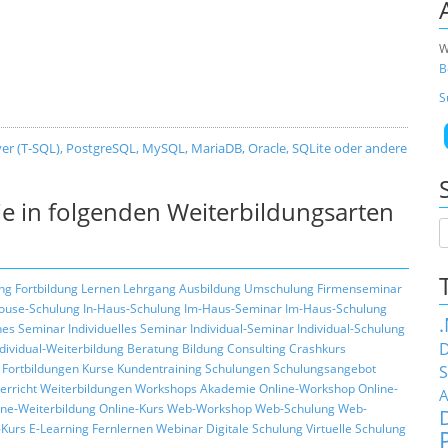
W
B
S
er (T-SQL), PostgreSQL, MySQL, MariaDB, Oracle, SQLite oder andere
e in folgenden Weiterbildungsarten
ng
Fortbildung
Lernen
Lehrgang
Ausbildung
Umschulung
Firmenseminar
ouse-Schulung
In-Haus-Schulung
Im-Haus-Seminar
Im-Haus-Schulung
hes Seminar
Individuelles Seminar
Individual-Seminar
Individual-Schulung
D
ndividual-Weiterbildung
Beratung
Bildung
Consulting
Crashkurs
Fortbildungen
Kurse
Kundentraining
Schulungen
Schulungsangebot
S
erricht
Weiterbildungen
Workshops
Akademie
Online-Workshop
Online-
A
ine-Weiterbildung
Online-Kurs
Web-Workshop
Web-Schulung
Web-
Kurs
E-Learning
Fernlernen
Webinar
Digitale Schulung
Virtuelle Schulung