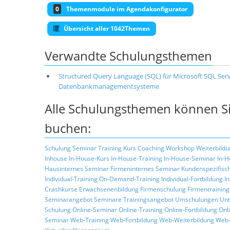
0
Themenmodule im Agendakonfigurator
Übersicht aller 1042Themen
Verwandte Schulungsthemen
Structured Query Language (SQL) für Microsoft SQL Serv
Datenbankmanagementsysteme
Alle Schulungsthemen können Si
buchen:
Schulung
Seminar
Training
Kurs
Coaching
Workshop
Weiterbildu
Inhouse
In-House-Kurs
In-House-Training
In-House-Seminar
In-H
Hausinternes Seminar
Firmeninternes Seminar
Kundenspezifisc
Individual-Training
On-Demand-Training
Individual-Fortbildung
I
Crashkurse
Erwachsenenbildung
Firmenschulung
Firmentraining
Seminarangebot
Seminare
Trainingsangebot
Umschulungen
Unt
Schulung
Online-Seminar
Online-Training
Online-Fortbildung
Onl
Seminar
Web-Training
Web-Fortbildung
Web-Weiterbildung
Web-