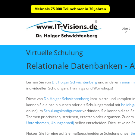
Mehr als 75.000 Teilnehmer in 30 Jahren
Start
Virtuelle Schulung
Relationale Datenbanken - 
Lernen Sie von
Dr. Holger Schwichtenberg
und anderen
renommi
individuellen Schulungen, Trainings und Workshops!
Diese von
Dr. Holger Schwichtenberg
konzipierte und komplett i
können Sie einzeln buchen oder als Schulungsmodul mit
beliebi
online) im
Schulungskonfigurator
verbinden. Sie können diese S
Themen priorisieren, streichen, ersetzen oder ergänzen. Zudem
Unterthemen, Übungsanteil)
selbst entscheiden. Dies ist keine 
Nutzen Sie für eine auf Sie maßgeschneiderte Schulung unser
Se