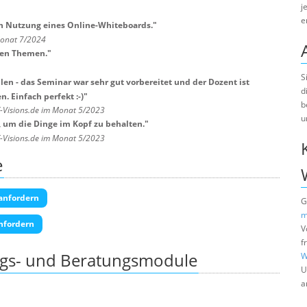
j
e
ch Nutzung eines Online-Whiteboards.
"
Monat 7/2024
len Themen.
"
S
allen - das Seminar war sehr gut vorbereitet und der Dozent ist
d
. Einfach perfekt :-)
"
b
T-Visions.de im Monat 5/2023
u
, um die Dinge im Kopf zu behalten.
"
T-Visions.de im Monat 5/2023
e
anfordern
G
m
nfordern
V
f
ngs- und Beratungsmodule
W
U
a