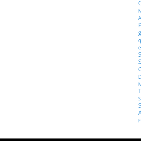
M
q
e
S
C
M
S
F