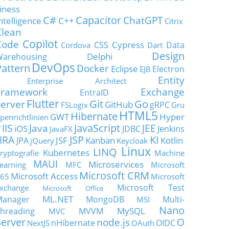
iness
C#
Capacitor
ChatGPT
ntelligence
C++
Citrix
Clean
Copilot
Code
Cypress
CSS
Data
Cordova
Dart
Design
Delphi
Warehousing
DevOps
Pattern
Docker
Eclipse
Electron
EJB
Entity
Enterprise Architect
Framework
Exchange
EntraID
Flutter
Git
Go
Server
GitHub
gRPC
FSLogix
Gru
HTML5
Hibernate
GWT
Hyper
penrichtlinien
JavaScript
IIS
Java
JEE
V
iOS
JDBC
Jenkins
JavaFX
JSP
KI
JIRA
JSF
Kanban
Kotlin
JPA
jQuery
Keycloak
Linux
LINQ
Kubernetes
ryptografie
Machine
MAUI
Microservices
earning
MFC
Microsoft
Microsoft CRM
Microsoft Access
65
Microsoft
Microsoft Test
xchange
Microsoft Office
ML.NET
Manager
MongoDB
Multi-
MSI
Nano
MySQL
hreading
MVVM
MVC
Server
node.js
O
nHibernate
OIDC
NextJS
OAuth