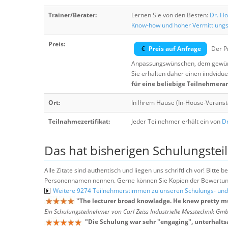
Trainer/Berater:
Lernen Sie von den Besten:
Dr. Ho
Know-how und hoher Vermittlung
Preis:
Preis auf Anfrage
Der Pr
Anpassungswünschen, dem gewüns
Sie erhalten daher einen iindvidue
für eine beliebige Teilnehmera
Ort:
In Ihrem Hause (In-House-Veranst
Teilnahmezertifikat:
Jeder Teilnehmer erhält ein von
Dr
Das hat bisherigen Schulungstei
Alle Zitate sind authentisch und liegen uns schriftlich vor! Bitt
Personennamen nennen. Gerne können Sie Kopien der Bewertung
Weitere 9274 Teilnehmerstimmen zu unseren Schulungs- u
"
The lecturer broad knowladge. He knew pretty m
Ein Schulungsteilnehmer von Carl Zeiss Industrielle Messtechnik G
"
Die Schulung war sehr "engaging", unterhalt