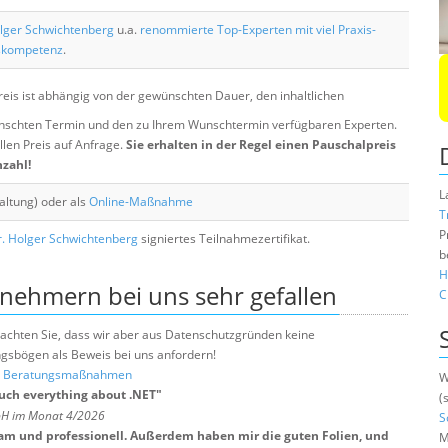
lger Schwichtenberg
u.a.
renommierte Top-Experten mit viel Praxis-
skompetenz
.
eis ist abhängig von der gewünschten Dauer, den inhaltlichen
chten Termin und den zu Ihrem Wunschtermin verfügbaren Experten.
llen Preis auf Anfrage.
Sie erhalten in der Regel einen Pauschalpreis
nzahl!
L
altung) oder als
Online-Maßnahme
T
P
. Holger Schwichtenberg
signiertes Teilnahmezertifikat.
b
H
lnehmern bei uns sehr gefallen
C
e beachten Sie, dass wir aber aus Datenschutzgründen keine
sbögen als Beweis bei uns anfordern!
nd Beratungsmaßnahmen
W
uch everything about .NET
"
(
mbH im Monat 4/2026
S
sam und professionell. Außerdem haben mir die guten Folien, und
M