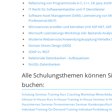
Refactoring von Programmcode in C, C++, C#, Java, Kotlin
IT-Recht für Softwareentwickler und IT-Dienstleister
Software Asset Management (SAM): Lizensierung von Mic
Professional (MLP)
Microservices erstellen und betreiben (mit ASP.NET, ASP.
Microsoft Lizenzierungs-Workshop inkl. Bestands-Analy
Moderne Webservices/Anwendungskopplung/Verteilte S
Domain Driven Design (DDD)
SOAP vs. REST
Relationale Datenbanken - Aufbauwissen
NoSQL-Datenbanken
Alle Schulungsthemen können Si
buchen:
Schulung
Seminar
Training
Kurs
Coaching
Workshop
Weiterbildu
Inhouse
In-House-Kurs
In-House-Training
In-House-Seminar
In-H
Hausinternes Seminar
Firmeninternes Seminar
Kundenspezifisc
Individual-Training
On-Demand-Training
Individual-Fortbildung
I