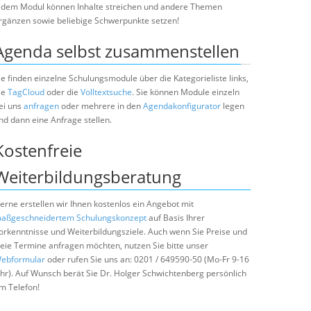
edem Modul können Inhalte streichen und andere Themen
rgänzen sowie beliebige Schwerpunkte setzen!
Agenda selbst zusammenstellen
ie finden einzelne Schulungsmodule über die Kategorieliste links,
ie
TagCloud
oder die
Volltextsuche
. Sie können Module einzeln
ei uns
anfragen
oder mehrere in den
Agendakonfigurator
legen
nd dann eine Anfrage stellen.
Kostenfreie
Weiterbildungsberatung
erne erstellen wir Ihnen kostenlos ein Angebot mit
aßgeschneidertem Schulungskonzept
auf Basis Ihrer
orkenntnisse und Weiterbildungsziele. Auch wenn Sie Preise und
reie Termine anfragen möchten, nutzen Sie bitte unser
ebformular
oder rufen Sie uns an: 0201 / 649590-50 (Mo-Fr 9-16
hr). Auf Wunsch berät Sie Dr. Holger Schwichtenberg persönlich
m Telefon!