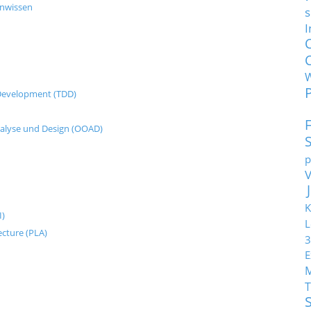
enwissen
s
I
n Development (TDD)
nalyse und Design (OOAD)
p
K
I)
L
ecture (PLA)
3
E
T