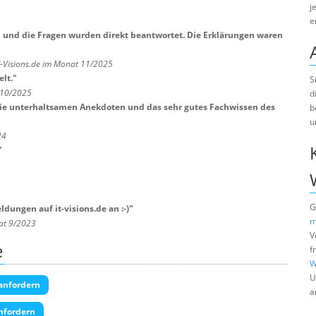
j
e
l und die Fragen wurden direkt beantwortet. Die Erklärungen waren
T-Visions.de im Monat 11/2025
lt.
"
S
 10/2025
d
die unterhaltsamen Anekdoten und das sehr gutes Fachwissen des
b
u
24
"
G
dungen auf it-visions.de an :-)
"
m
nat 9/2023
V
e
f
W
U
anfordern
a
nfordern