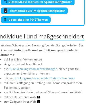
Dieses Modul merken im Agendakonfigurator
0
Themenmodule im Agendakonfigurator
Übersicht aller 1042Themen
Individuell und maßgeschneidert
tatt einer Schulung oder Beratung "von der Stange" erhalten Sie
ei uns eine
individuelle und kompett maßgeschneiderte
aßnahme
auf Basis Ihrer Vorkenntnisse
zielgerichtet auf Ihren Bedarf
aus
1042 Schulungsmodulenvorschlägen
, die Sie ganz frei
anpassen und kombinieren können.
mit der
Schulungsmethode und der Didaktik Ihrer Wahl
mit Ihrer Festlegung zu Umfang und Thema von praktischen
Teilnehmerübungen
am Ort Ihrer Wahl oder online mit Videosoftware Ihrer Wahl
mit der Dauer Ihrer Wahl
zum Zeitpunkt Ihrer Wahl