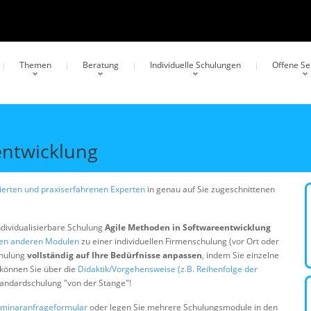
Themen
Beratung
Individuelle Schulungen
Offene S
entwicklung
erten und praxiserfahrenen Experten
in genau auf Sie zugeschnittenen
ndividualisierbare Schulung
Agile Methoden in Softwareentwicklung
gen anderen Modulen
zu einer individuellen Firmenschulung (vor Ort oder
chulung
vollständig auf Ihre Bedürfnisse anpassen
, indem Sie einzelne
 können Sie über die
Didaktik/Vorgehensweise (z.B. Reihenfolge der
Standardschulung "von der Stange"!
minaranfrageformular
oder legen Sie mehrere Schulungsmodule in den