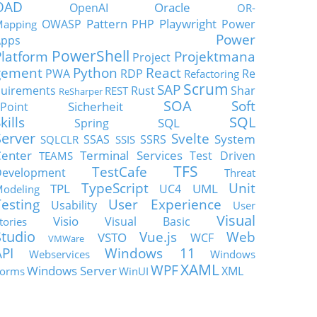
OAD
Oracle
OpenAI
OR-
Pattern
Playwright
OWASP
PHP
Power
apping
Power
Apps
PowerShell
Platform
Projektmana
Project
gement
Python
React
PWA
RDP
Re
Refactoring
Scrum
SAP
uirements
Rust
Shar
REST
ReSharper
SOA
Soft
Sicherheit
Point
SQL
kills
SQL
Spring
Server
Svelte
System
SSAS
SSRS
SQLCLR
SSIS
enter
Terminal Services
Test Driven
TEAMS
TFS
TestCafe
Development
Threat
TypeScript
Unit
TPL
UML
UC4
odeling
Testing
User Experience
Usability
User
Visual
Visio
Visual Basic
tories
Studio
Vue.js
Web
VSTO
WCF
VMWare
API
Windows 11
Webservices
Windows
XAML
WPF
Windows Server
XML
orms
WinUI