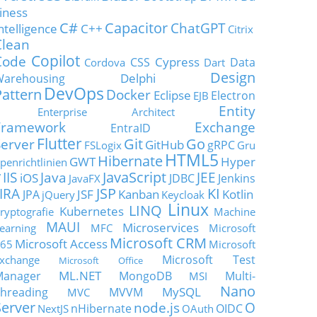
iness
C#
Capacitor
ChatGPT
ntelligence
C++
Citrix
Clean
Copilot
Code
Cypress
CSS
Data
Cordova
Dart
Design
Delphi
Warehousing
DevOps
Pattern
Docker
Eclipse
Electron
EJB
Entity
Enterprise Architect
Framework
Exchange
EntraID
Flutter
Git
Go
Server
GitHub
gRPC
FSLogix
Gru
HTML5
Hibernate
GWT
Hyper
penrichtlinien
JavaScript
IIS
Java
JEE
V
iOS
JDBC
Jenkins
JavaFX
JSP
KI
JIRA
JSF
Kanban
Kotlin
JPA
jQuery
Keycloak
Linux
LINQ
Kubernetes
ryptografie
Machine
MAUI
Microservices
earning
MFC
Microsoft
Microsoft CRM
Microsoft Access
65
Microsoft
Microsoft Test
xchange
Microsoft Office
ML.NET
Manager
MongoDB
Multi-
MSI
Nano
MySQL
hreading
MVVM
MVC
Server
node.js
O
nHibernate
OIDC
NextJS
OAuth