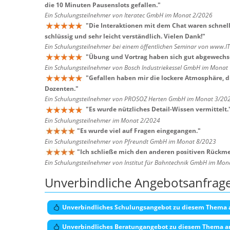
die 10 Minuten Pausenslots gefallen.
"
Ein Schulungsteilnehmer von Iteratec GmbH im Monat 2/2026
"
Die Interaktionen mit dem Chat waren schnel
schlüssig und sehr leicht verständlich. Vielen Dank!
"
Ein Schulungsteilnehmer bei einem öffentlichen Seminar von www.I
"
Übung und Vortrag haben sich gut abgewechse
Ein Schulungsteilnehmer von Bosch Industriekessel GmbH im Monat
"
Gefallen haben mir die lockere Atmosphäre, 
Dozenten.
"
Ein Schulungsteilnehmer von PROSOZ Herten GmbH im Monat 3/20
"
Es wurde nützliches Detail-Wissen vermittelt.
Ein Schulungsteilnehmer im Monat 2/2024
"
Es wurde viel auf Fragen eingegangen.
"
Ein Schulungsteilnehmer von Pfreundt GmbH im Monat 8/2023
"
Ich schließe mich den anderen positiven Rückmel
Ein Schulungsteilnehmer von Institut für Bahntechnik GmbH im Mo
Unverbindliche Angebotsanfrag
Unverbindliches Schulungsangebot zu diesem Thema 
Unverbindliches Beratungangebot zu diesem Thema a