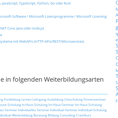
, JavaScript, TypeScript, Python, Go oder Rust
M
rosoft-Software / Microsoft-Lizenzprogramme / Microsoft Licensing
NET Core, Java oder node.js)
q
se
e
ysteme mit WebAPIs (HTTP-APIs/REST/Microservices)
S
C
M
e in folgenden Weiterbildungsarten
S
ng
Fortbildung
Lernen
Lehrgang
Ausbildung
Umschulung
Firmenseminar
F
ouse-Schulung
In-Haus-Schulung
Im-Haus-Seminar
Im-Haus-Schulung
hes Seminar
Individuelles Seminar
Individual-Seminar
Individual-Schulung
ndividual-Weiterbildung
Beratung
Bildung
Consulting
Crashkurs