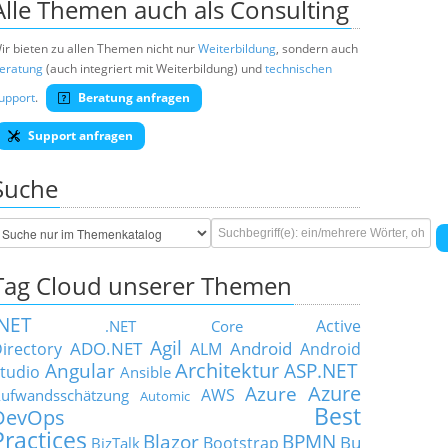
Alle Themen auch als Consulting
ir bieten zu allen Themen nicht nur
Weiterbildung
, sondern auch
eratung
(auch integriert mit Weiterbildung) und
technischen
upport
.
Beratung anfragen
Support anfragen
Suche
Tag Cloud unserer Themen
.NET
Active
.NET Core
Agil
ADO.NET
Android
irectory
ALM
Android
Architektur
Angular
ASP.NET
tudio
Ansible
Azure
Azure
AWS
ufwandsschätzung
Automic
Best
DevOps
Practices
Blazor
BPMN
Bu
Bootstrap
BizTalk