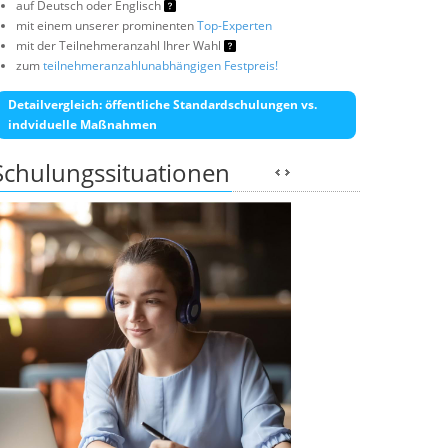
auf Deutsch oder Englisch
mit einem unserer prominenten
Top-Experten
mit der Teilnehmeranzahl Ihrer Wahl
zum
teilnehmeranzahlunabhängigen Festpreis!
Detailvergleich: öffentliche Standardschulungen vs.
indviduelle Maßnahmen
Schulungssituationen