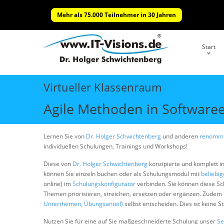
Mehr als 75.000 Teilnehmer in 30 Jahren
Start
Virtueller Klassenraum
Agile Methoden in Software
Lernen Sie von
Dr. Holger Schwichtenberg
und anderen
renommi
individuellen Schulungen, Trainings und Workshops!
Diese von
Dr. Holger Schwichtenberg
konzipierte und komplett i
können Sie einzeln buchen oder als Schulungsmodul mit
beliebi
online) im
Schulungskonfigurator
verbinden. Sie können diese S
Themen priorisieren, streichen, ersetzen oder ergänzen. Zudem
Unterthemen, Übungsanteil)
selbst entscheiden. Dies ist keine 
Nutzen Sie für eine auf Sie maßgeschneiderte Schulung unser
Se