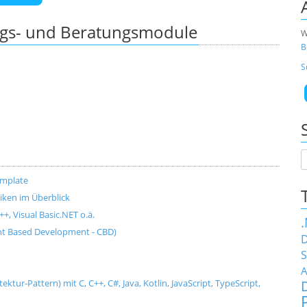
ngs- und Beratungsmodule
W
B
S
emplate
ken im Überblick
+, Visual Basic.NET o.ä.
t Based Development - CBD)
D
S
A
tur-Pattern) mit C, C++, C#, Java, Kotlin, JavaScript, TypeScript,