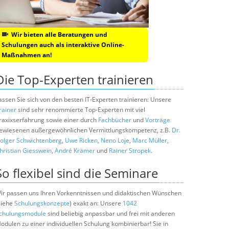
Wir bieten alle Beratungen und
Schulungen auch als interaktive Online-
Maßnahmen an!
Die Top-Experten trainieren
assen Sie sich von den besten IT-Experten trainieren: Unsere
rainer
sind sehr renommierte Top-Experten mit viel
raxixserfahrung sowie einer durch
Fachbücher
und
Vorträge
ewiesenen außergewöhnlichen Vermittlungskompetenz, z.B.
Dr.
olger Schwichtenberg
,
Uwe Ricken
,
Neno Loje
,
Marc Müller
,
hristian Giesswein
,
André Krämer
und
Rainer Stropek
.
So flexibel sind die Seminare
ir passen uns Ihren Vorkenntnissen und didaktischen Wünschen
siehe
Schulungskonzepte
) exakt an: Unsere
1042
chulungsmodule
sind beliebig anpassbar und frei mit anderen
odulen zu einer individuellen Schulung kombinierbar! Sie in