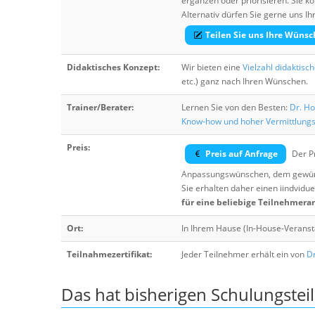
ergänzen oder priorisieren. Sie
Alternativ dürfen Sie gerne uns 
Teilen Sie uns Ihre Wünsc
Didaktisches Konzept:
Wir bieten eine
Vielzahl didaktisc
etc.) ganz nach Ihren Wünschen.
Trainer/Berater:
Lernen Sie von den Besten:
Dr. Ho
Know-how und hoher Vermittlung
Preis:
Preis auf Anfrage
Der Pr
Anpassungswünschen, dem gewüns
Sie erhalten daher einen iindvidue
für eine beliebige Teilnehmera
Ort:
In Ihrem Hause (In-House-Veranst
Teilnahmezertifikat:
Jeder Teilnehmer erhält ein von
Dr
Das hat bisherigen Schulungstei