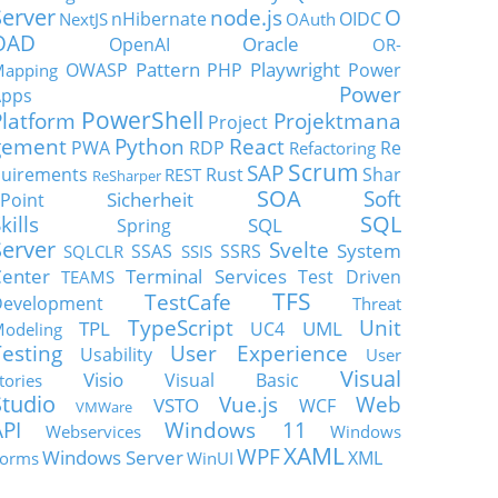
Server
node.js
O
nHibernate
OIDC
NextJS
OAuth
OAD
Oracle
OpenAI
OR-
Pattern
Playwright
OWASP
PHP
Power
apping
Power
Apps
PowerShell
Platform
Projektmana
Project
gement
Python
React
PWA
RDP
Re
Refactoring
Scrum
SAP
uirements
Rust
Shar
REST
ReSharper
SOA
Soft
Sicherheit
Point
SQL
kills
SQL
Spring
Server
Svelte
System
SSAS
SSRS
SQLCLR
SSIS
enter
Terminal Services
Test Driven
TEAMS
TFS
TestCafe
Development
Threat
TypeScript
Unit
TPL
UML
UC4
odeling
Testing
User Experience
Usability
User
Visual
Visio
Visual Basic
tories
Studio
Vue.js
Web
VSTO
WCF
VMWare
API
Windows 11
Webservices
Windows
XAML
WPF
Windows Server
XML
orms
WinUI