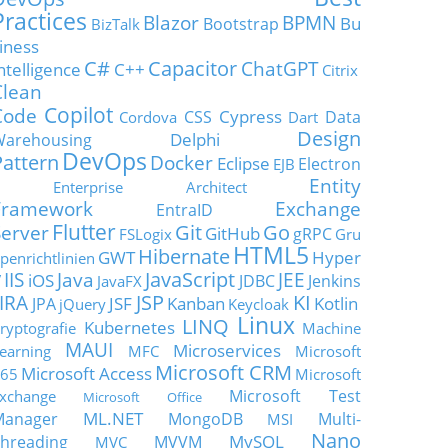
Practices
Blazor
BPMN
Bu
Bootstrap
BizTalk
iness
C#
Capacitor
ChatGPT
ntelligence
C++
Citrix
Clean
Copilot
Code
Cypress
CSS
Data
Cordova
Dart
Design
Delphi
Warehousing
DevOps
Pattern
Docker
Eclipse
Electron
EJB
Entity
Enterprise Architect
Framework
Exchange
EntraID
Flutter
Git
Go
Server
GitHub
gRPC
FSLogix
Gru
HTML5
Hibernate
GWT
Hyper
penrichtlinien
JavaScript
IIS
Java
JEE
V
iOS
JDBC
Jenkins
JavaFX
JSP
KI
JIRA
JSF
Kanban
Kotlin
JPA
jQuery
Keycloak
Linux
LINQ
Kubernetes
ryptografie
Machine
MAUI
Microservices
earning
MFC
Microsoft
Microsoft CRM
Microsoft Access
65
Microsoft
Microsoft Test
xchange
Microsoft Office
ML.NET
Manager
MongoDB
Multi-
MSI
Nano
MySQL
hreading
MVVM
MVC