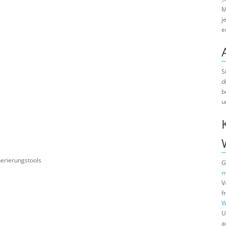
M
j
e
S
d
b
u
erierungstools
G
m
V
f
W
U
a