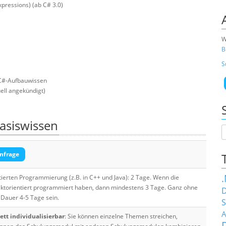
pressions) (ab C# 3.0)
W
B
S
 C#-Aufbauwissen
uell angekündigt)
asiswissen
nfrage
tierten Programmierung (z.B. in C++ und Java): 2 Tage. Wenn die
ektorientiert programmiert haben, dann mindestens 3 Tage. Ganz ohne
D
 Dauer 4-5 Tage sein.
S
A
tt individualisierbar
: Sie können einzelne Themen streichen,