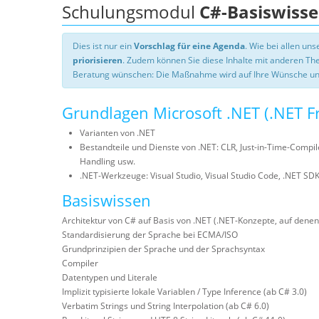
Schulungsmodul
C#-Basiswiss
Dies ist nur ein
Vorschlag für eine Agenda
. Wie bei allen u
priorisieren
. Zudem können Sie diese Inhalte mit anderen T
Beratung wünschen: Die Maßnahme wird auf Ihre Wünsche un
Grundlagen Microsoft .NET (.NET F
Varianten von .NET
Bestandteile und Dienste von .NET: CLR, Just-in-Time-Compil
Handling usw.
.NET-Werkzeuge: Visual Studio, Visual Studio Code, .NET SD
Basiswissen
Architektur von C# auf Basis von .NET (.NET-Konzepte, auf dene
Standardisierung der Sprache bei ECMA/ISO
Grundprinzipien der Sprache und der Sprachsyntax
Compiler
Datentypen und Literale
Implizit typisierte lokale Variablen / Type Inference (ab C# 3.0)
Verbatim Strings und String Interpolation (ab C# 6.0)