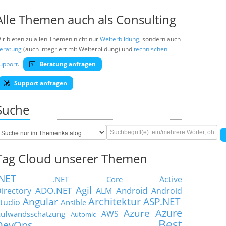
Alle Themen auch als Consulting
ir bieten zu allen Themen nicht nur
Weiterbildung
, sondern auch
eratung
(auch integriert mit Weiterbildung) und
technischen
upport
.
Beratung anfragen
Support anfragen
Suche
Tag Cloud unserer Themen
.NET
Active
.NET Core
Agil
ADO.NET
Android
irectory
ALM
Android
Architektur
Angular
ASP.NET
tudio
Ansible
Azure
Azure
AWS
ufwandsschätzung
Automic
Best
DevOps