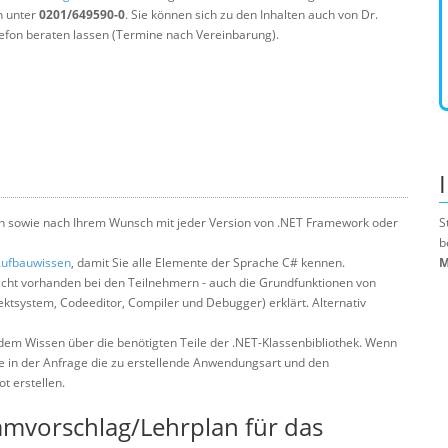
n unter
0201/649590-0
. Sie können sich zu den Inhalten auch von Dr.
efon beraten lassen (Termine nach Vereinbarung).
ch sowie nach Ihrem Wunsch mit jeder Version von .NET Framework oder
S
b
Aufbauwissen
, damit Sie alle Elemente der Sprache C# kennen.
M
cht vorhanden bei den Teilnehmern - auch die Grundfunktionen von
ktsystem, Codeeditor, Compiler und Debugger) erklärt. Alternativ
dem Wissen über die benötigten Teile der .NET-Klassenbibliothek. Wenn
ie in der Anfrage die zu erstellende Anwendungsart und den
t erstellen.
mmvorschlag/Lehrplan für das