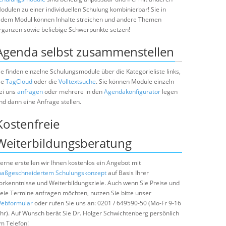
odulen zu einer individuellen Schulung kombinierbar! Sie in
edem Modul können Inhalte streichen und andere Themen
rgänzen sowie beliebige Schwerpunkte setzen!
Agenda selbst zusammenstellen
ie finden einzelne Schulungsmodule über die Kategorieliste links,
ie
TagCloud
oder die
Volltextsuche
. Sie können Module einzeln
ei uns
anfragen
oder mehrere in den
Agendakonfigurator
legen
nd dann eine Anfrage stellen.
Kostenfreie
Weiterbildungsberatung
erne erstellen wir Ihnen kostenlos ein Angebot mit
aßgeschneidertem Schulungskonzept
auf Basis Ihrer
orkenntnisse und Weiterbildungsziele. Auch wenn Sie Preise und
reie Termine anfragen möchten, nutzen Sie bitte unser
ebformular
oder rufen Sie uns an: 0201 / 649590-50 (Mo-Fr 9-16
hr). Auf Wunsch berät Sie Dr. Holger Schwichtenberg persönlich
m Telefon!