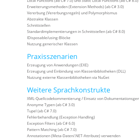
Local Functions (ab C# 7.0) und Static Local Functions (ab C# 8.0)
Erweiterungsmethoden (Extension Methods) (ab C# 3.0)
Vererbung (Vererbungsregeln) und Polymorphismus
Abstrakte Klassen
Schnittstellen
Standardimplementierungen in Schnittstellen (ab C# 8.0)
IDisposable/using-Blöcke
Nutzung generischer Klassen
Praxisszenarien
Erzeugung von Anwendungen (EXE)
Erzeugung und Einbindung von Klassenbibliotheken (DLL)
Nutzung externe Klassenbibliotheken via NuGet
Weitere Sprachkonstrukte
XML-Quellcodekommentierung / Einsatz von Dokumentationsgen
Anonyme Typen (ab C# 3.0)
Tupel (ab C# 7.0)
Fehlerbehandlung (Exception Handling)
Exception Filters (ab C# 6.0)
Pattern Matching (ab C# 7.0)
Annotationen (Meta-Daten/.NET-Attribute) verwenden