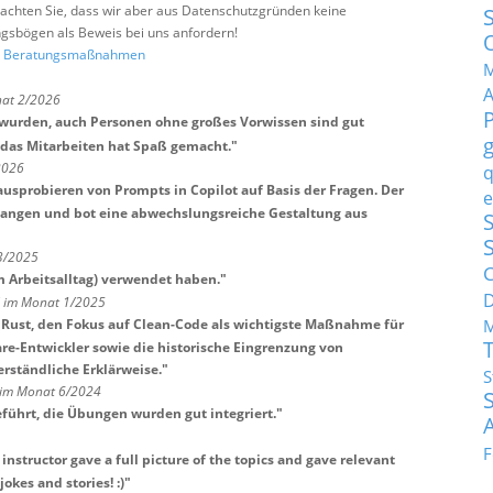
e beachten Sie, dass wir aber aus Datenschutzgründen keine
sbögen als Beweis bei uns anfordern!
nd Beratungsmaßnahmen
M
nat 2/2026
rt wurden, auch Personen ohne großes Vorwissen sind gut
das Mitarbeiten hat Spaß gemacht.
"
2026
q
ausprobieren von Prompts in Copilot auf Basis der Fragen. Der
e
gangen und bot eine abwechslungsreiche Gestaltung aus
S
 3/2025
C
m Arbeitsalltag) verwendet haben.
"
H im Monat 1/2025
M
u Rust, den Fokus auf Clean-Code als wichtigste Maßnahme für
re-Entwickler sowie die historische Eingrenzung von
rständliche Erklärweise.
"
S
 im Monat 6/2024
eführt, die Übungen wurden gut integriert.
"
F
nstructor gave a full picture of the topics and gave relevant
okes and stories! :)
"