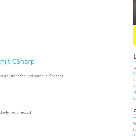
 mit CSharp
L
T
akte, statische und partielle Klassen)
P
b
H
C
donly, required, …)
W
(
S