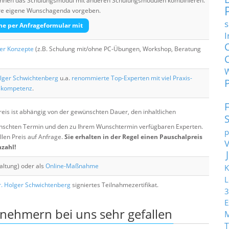
 können das Schulungsmodul mit anderen Schulungsmodulen kombinieren.
Ihre eigene Wunschagenda vorgeben.
s
he per Anfrageformular mit
I
her Konzepte
(z.B. Schulung mit/ohne PC-Übungen, Workshop, Beratung
lger Schwichtenberg
u.a.
renommierte Top-Experten mit viel Praxis-
skompetenz
.
eis ist abhängig von der gewünschten Dauer, den inhaltlichen
chten Termin und den zu Ihrem Wunschtermin verfügbaren Experten.
p
llen Preis auf Anfrage.
Sie erhalten in der Regel einen Pauschalpreis
nzahl!
altung) oder als
Online-Maßnahme
K
L
. Holger Schwichtenberg
signiertes Teilnahmezertifikat.
3
E
lnehmern bei uns sehr gefallen
T