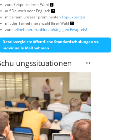
zum Zeitpunkt Ihrer Wahl
auf Deutsch oder Englisch
mit einem unserer prominenten
Top-Experten
mit der Teilnehmeranzahl Ihrer Wahl
zum
teilnehmeranzahlunabhängigen Festpreis!
Detailvergleich: öffentliche Standardschulungen vs.
indviduelle Maßnahmen
Schulungssituationen