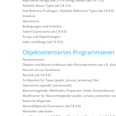
Raw Literal Strings und UTF-8 String Literals (ab C# 11.0)
Nullable Values Types (ab C# 2.0)
Null Referenz-Prüfungen / Nullable Reference Types (ab C# 8.0)
Initializer
Operatoren
Bedingungen und Schleifen
Switch Expressions (ab C# 8.0)
Arrays und Objektmengen
Index und Range (ab C# 8.0)
Objektorientiertes Programmieren
Namensräume
Objekte und Klassen (inklusive aller Besonderheiten wie z.B. abstr
Klassen versus Strukturen
Records (ab C# 9.0)
Sichtbarkeit für Typen (public, private, protected, file)
Operatoren typeof() und nameof()
Klassenmitglieder (Methoden, Properties, Fields, Konstruktoren)
Modifizierer für Klassenmitglieder (public, private, protected, rea
Statische Mitglieder
Named/Optional Parameters (ab C# 4.0)
Methoden überladen