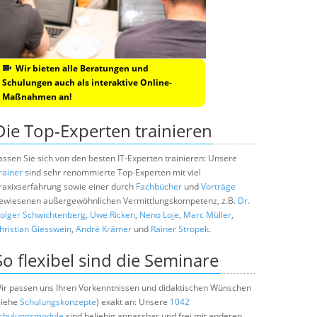
Wir bieten alle Beratungen und
Schulungen auch als interaktive Online-
Maßnahmen an!
Die Top-Experten trainieren
assen Sie sich von den besten IT-Experten trainieren: Unsere
rainer
sind sehr renommierte Top-Experten mit viel
raxixserfahrung sowie einer durch
Fachbücher
und
Vorträge
ewiesenen außergewöhnlichen Vermittlungskompetenz, z.B.
Dr.
olger Schwichtenberg
,
Uwe Ricken
,
Neno Loje
,
Marc Müller
,
hristian Giesswein
,
André Krämer
und
Rainer Stropek
.
So flexibel sind die Seminare
ir passen uns Ihren Vorkenntnissen und didaktischen Wünschen
siehe
Schulungskonzepte
) exakt an: Unsere
1042
chulungsmodule
sind beliebig anpassbar und frei mit anderen