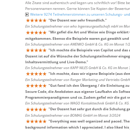
Alle Zitate sind authentisch und liegen uns schriftlich vor! Bitt
Personennamen nennen. Gerne können Sie Kopien der Bewertung
Weitere 9274 Teilnehmerstimmen zu unseren Schulungs- u
"
Der Dozent war sehr freundlich.
"
Ein Schulungsteilnehmer von who Ingenieurgesellschaft mbH im Mo
"
Mir gefiel die Art und Weise wie Dinge erklä
mitgekommen. Ebenso die Beispiele waren gut gewählt und 
Ein Schulungsteilnehmer von AWENKO GmbH & Co. KG im Monat 1/
"
Ich mochte die Beispiele von Copilot und das 
Dozent ist auf die Wünsche der Schulungsteilnehmer einge
Inhaltsvermittlung und Live-Demo.
"
Ein Schulungsteilnehmer von KAPP NILES GmbH & Co. KG im Monat
"
Ich mochte, dass wir eigene Beispiele (aus de
Ein Schulungsteilnehmer von Ranger Marketing und Vertriebs Gmb
"
Gut fand ich den Übergang / die Einleitung z
Secure Code, die Anekdoten aus eigener Laufbahn als Softwa
Programmierparadigmen und co. Zudem gefiel mir die gut ve
Ein Schulungsteilnehmer von WAGO Kontakttechnik GmbH & Co. KG
"
Der Dozent hat sehr gut durch die Schulung g
Ein Schulungsteilnehmer von BOMAG GmbH im Monat 3/2024
"
Everything was well organized and paced. The i
background information which I appreciated. I also liked his j