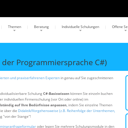
Themen
Beratung
Individuelle Schulungen
Offene S
 der Programmiersprache C#)
erten und praxiserfahrenen Experten
in genau auf Sie zugeschnittenen
ndividualisierbare Schulung
C#-Basiswissen
können Sie einzeln buchen
er individuellen Firmenschulung (vor Ort oder online) im
lständig auf Ihre Bedürfnisse anpassen
, indem Sie einzelne Themen
ie über die
Didaktik/Vorgehensweise (z.B. Reihenfolge der Unterthemen,
ng "von der Stange"!
minaranfrageformular
oder legen Sie mehrere Schulungsmodule in den