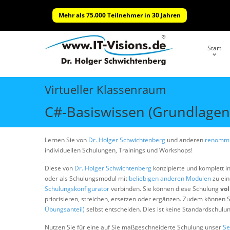
Mehr als 75.000 Teilnehmer in 30 Jahren
Start
Virtueller Klassenraum
C#-Basiswissen (Grundlagen
Lernen Sie von
Dr. Holger Schwichtenberg
und anderen
renommi
individuellen Schulungen, Trainings und Workshops!
Diese von
Dr. Holger Schwichtenberg
konzipierte und komplett i
oder als Schulungsmodul mit
beliebigen anderen Modulen
zu ein
Schulungskonfigurator
verbinden. Sie können diese Schulung
vol
priorisieren, streichen, ersetzen oder ergänzen. Zudem können S
Übungsanteil)
selbst entscheiden. Dies ist keine Standardschulu
Nutzen Sie für eine auf Sie maßgeschneiderte Schulung unser
Se