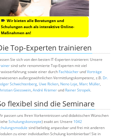
Wir bieten alle Beratungen und
Schulungen auch als interaktive Online-
Maßnahmen an!
Die Top-Experten trainieren
assen Sie sich von den besten IT-Experten trainieren: Unsere
rainer
sind sehr renommierte Top-Experten mit viel
raxixserfahrung sowie einer durch
Fachbücher
und
Vorträge
ewiesenen außergewöhnlichen Vermittlungskompetenz, z.B.
Dr.
olger Schwichtenberg
,
Uwe Ricken
,
Neno Loje
,
Marc Müller
,
hristian Giesswein
,
André Krämer
und
Rainer Stropek
.
So flexibel sind die Seminare
ir passen uns Ihren Vorkenntnissen und didaktischen Wünschen
siehe
Schulungskonzepte
) exakt an: Unsere
1042
chulungsmodule
sind beliebig anpassbar und frei mit anderen
odulen zu einer individuellen Schulung kombinierbar! Sie in