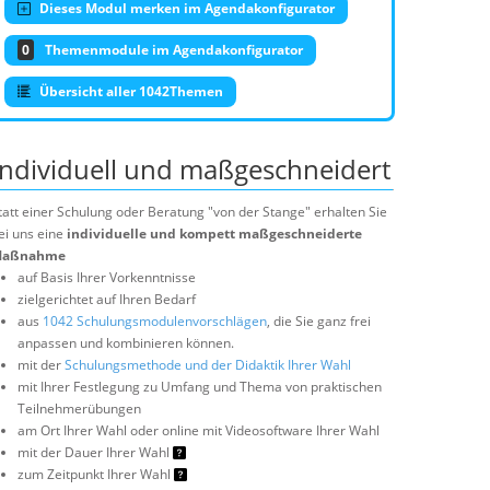
Dieses Modul merken im Agendakonfigurator
0
Themenmodule im Agendakonfigurator
Übersicht aller 1042Themen
Individuell und maßgeschneidert
tatt einer Schulung oder Beratung "von der Stange" erhalten Sie
ei uns eine
individuelle und kompett maßgeschneiderte
aßnahme
auf Basis Ihrer Vorkenntnisse
zielgerichtet auf Ihren Bedarf
aus
1042 Schulungsmodulenvorschlägen
, die Sie ganz frei
anpassen und kombinieren können.
mit der
Schulungsmethode und der Didaktik Ihrer Wahl
mit Ihrer Festlegung zu Umfang und Thema von praktischen
Teilnehmerübungen
am Ort Ihrer Wahl oder online mit Videosoftware Ihrer Wahl
mit der Dauer Ihrer Wahl
zum Zeitpunkt Ihrer Wahl