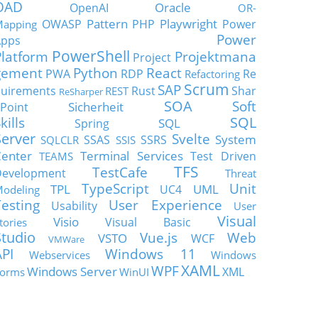
OAD
Oracle
OpenAI
OR-
Pattern
Playwright
OWASP
PHP
Power
apping
Power
Apps
PowerShell
Platform
Projektmana
Project
gement
Python
React
PWA
RDP
Re
Refactoring
Scrum
SAP
uirements
Rust
Shar
REST
ReSharper
SOA
Soft
Sicherheit
Point
SQL
kills
SQL
Spring
Server
Svelte
System
SSAS
SSRS
SQLCLR
SSIS
enter
Terminal Services
Test Driven
TEAMS
TFS
TestCafe
Development
Threat
TypeScript
Unit
TPL
UML
UC4
odeling
Testing
User Experience
Usability
User
Visual
Visio
Visual Basic
tories
Studio
Vue.js
Web
VSTO
WCF
VMWare
API
Windows 11
Webservices
Windows
XAML
WPF
Windows Server
XML
orms
WinUI