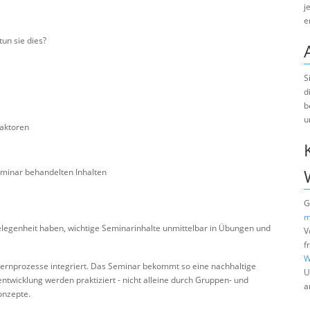
j
e
un sie dies?
S
d
b
u
faktoren
eminar behandelten Inhalten
G
m
elegenheit haben, wichtige Seminarinhalte unmittelbar in Übungen und
V
f
W
Lernprozesse integriert. Das Seminar bekommt so eine nachhaltige
U
twicklung werden praktiziert - nicht alleine durch Gruppen- und
a
onzepte.