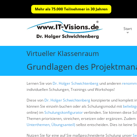
Mehr als 75.000 Teilnehmer in 30 Jahren
Start
Virtueller Klassenraum
Grundlagen des Projektma
Lernen Sie von
Dr. Holger Schwichtenberg
und anderen
renommi
individuellen Schulungen, Trainings und Workshops!
Diese von
Dr. Holger Schwichtenberg
konzipierte und komplett i
können Sie einzeln buchen oder als Schulungsmodul mit
beliebi
online) im
Schulungskonfigurator
verbinden. Sie können diese S
Themen priorisieren, streichen, ersetzen oder ergänzen. Zudem
Unterthemen, Übungsanteil)
selbst entscheiden. Dies ist keine 
Nutzen Sie für eine auf Sie maßgeschneiderte Schulung unser
Se