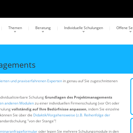
Themen
Beratung
Individuelle Schulungen
Offene S
nagements
erten und praxiserfahrenen Experten
in genau auf Sie zugeschnittenen
ndividualisierbare Schulung
Grundlagen des Projektmanagements
gen anderen Modulen
zu einer individuellen Firmenschulung (vor Ort oder
chulung
vollständig auf Ihre Bedürfnisse anpassen
, indem Sie einzelne
 können Sie über die
Didaktik/Vorgehensweise (z.B. Reihenfolge der
Standardschulung "von der Stange"!
minaranfrageformular
oder legen Sie mehrere Schulungsmodule in den