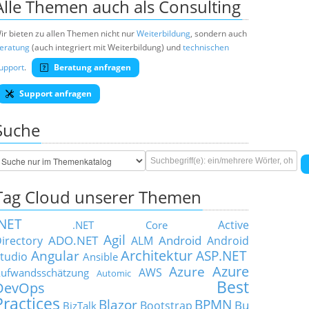
Alle Themen auch als Consulting
ir bieten zu allen Themen nicht nur
Weiterbildung
, sondern auch
eratung
(auch integriert mit Weiterbildung) und
technischen
upport
.
Beratung anfragen
Support anfragen
Suche
Tag Cloud unserer Themen
.NET
Active
.NET Core
Agil
ADO.NET
Android
irectory
ALM
Android
Architektur
Angular
ASP.NET
tudio
Ansible
Azure
Azure
AWS
ufwandsschätzung
Automic
Best
DevOps
Practices
Blazor
BPMN
Bu
Bootstrap
BizTalk