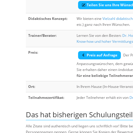
Teilen Sie uns Ihre Wünsc
Didaktisches Konzept:
Wir bieten eine
Vielzahl didaktisc
etc.) ganz nach Ihren Wünschen.
Trainer/Berater:
Lernen Sie von den Besten:
Dr. Ho
Know-how und hoher Vermittlung
Preis:
Preis auf Anfrage
Der Pr
Anpassungswünschen, dem gewüns
Sie erhalten daher einen iindvidue
für eine beliebige Teilnehmera
Ort:
In Ihrem Hause (In-House-Veranst
Teilnahmezertifikat:
Jeder Teilnehmer erhält ein von
Dr
Das hat bisherigen Schulungstei
Alle Zitate sind authentisch und liegen uns schriftlich vor! Bitt
Personennamen nennen. Gerne können Sie Kopien der Bewertung