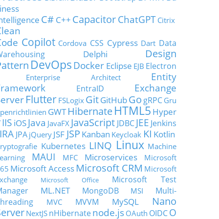
iness
C#
Capacitor
ChatGPT
ntelligence
C++
Citrix
Clean
Copilot
Code
Cypress
CSS
Data
Cordova
Dart
Design
Delphi
Warehousing
DevOps
Pattern
Docker
Eclipse
Electron
EJB
Entity
Enterprise Architect
Framework
Exchange
EntraID
Flutter
Git
Go
Server
GitHub
gRPC
FSLogix
Gru
HTML5
Hibernate
GWT
Hyper
penrichtlinien
JavaScript
IIS
Java
JEE
V
iOS
JDBC
Jenkins
JavaFX
JSP
KI
JIRA
JSF
Kanban
Kotlin
JPA
jQuery
Keycloak
Linux
LINQ
Kubernetes
ryptografie
Machine
MAUI
Microservices
earning
MFC
Microsoft
Microsoft CRM
Microsoft Access
65
Microsoft
Microsoft Test
xchange
Microsoft Office
ML.NET
Manager
MongoDB
Multi-
MSI
Nano
MySQL
hreading
MVVM
MVC
Server
node.js
O
nHibernate
OIDC
NextJS
OAuth