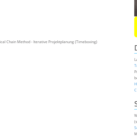
tical Chain Method - Iterative Projektplanung (Timeboxing)
L
T
P
b
H
C
W
(
S
M