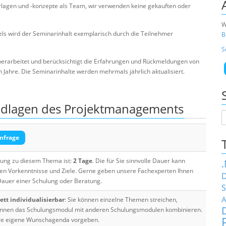
rlagen und -konzepte als Team, wir verwenden keine gekauften oder
W
s wird der Seminarinhalt exemplarisch durch die Teilnehmer
B
S
berarbeitet und berücksichtigt die Erfahrungen und Rückmeldungen von
ahre. Die Seminarinhalte werden mehrmals jährlich aktualisiert.
ndlagen des Projektmanagements
nfrage
ulung zu diesem Thema ist:
2 Tage
. Die für Sie sinnvolle Dauer kann
ten Vorkenntnisse und Ziele. Gerne geben unsere Fachexperten Ihnen
D
 Dauer einer Schulung oder Beratung.
S
A
tt individualisierbar
: Sie können einzelne Themen streichen,
 können das Schulungsmodul mit anderen Schulungsmodulen kombinieren.
Ihre eigene Wunschagenda vorgeben.