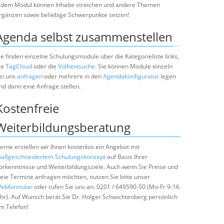
edem Modul können Inhalte streichen und andere Themen
rgänzen sowie beliebige Schwerpunkte setzen!
Agenda selbst zusammenstellen
ie finden einzelne Schulungsmodule über die Kategorieliste links,
ie
TagCloud
oder die
Volltextsuche
. Sie können Module einzeln
ei uns
anfragen
oder mehrere in den
Agendakonfigurator
legen
nd dann eine Anfrage stellen.
Kostenfreie
Weiterbildungsberatung
erne erstellen wir Ihnen kostenlos ein Angebot mit
aßgeschneidertem Schulungskonzept
auf Basis Ihrer
orkenntnisse und Weiterbildungsziele. Auch wenn Sie Preise und
reie Termine anfragen möchten, nutzen Sie bitte unser
ebformular
oder rufen Sie uns an: 0201 / 649590-50 (Mo-Fr 9-16
hr). Auf Wunsch berät Sie Dr. Holger Schwichtenberg persönlich
m Telefon!