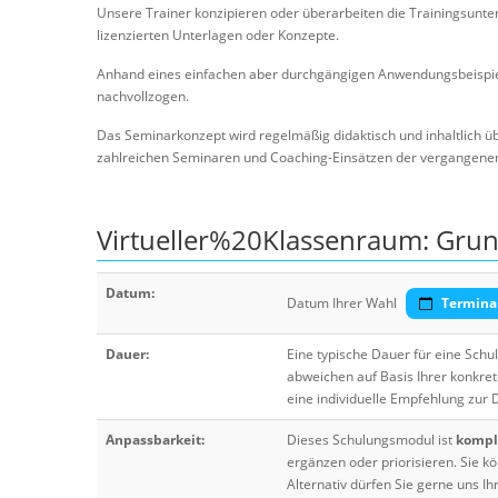
Unsere Trainer konzipieren oder überarbeiten die Trainingsunte
lizenzierten Unterlagen oder Konzepte.
Anhand eines einfachen aber durchgängigen Anwendungsbeispiel
nachvollzogen.
Das Seminarkonzept wird regelmäßig didaktisch und inhaltlich ü
zahlreichen Seminaren und Coaching-Einsätzen der vergangenen J
Virtueller%20Klassenraum: Gru
Datum:
Datum Ihrer Wahl
Termina
Dauer:
Eine typische Dauer für eine Sch
abweichen auf Basis Ihrer konkre
eine individuelle Empfehlung zur
Anpassbarkeit:
Dieses Schulungsmodul ist
komple
ergänzen oder priorisieren. Sie
Alternativ dürfen Sie gerne uns 