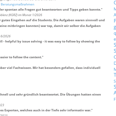
nd Beratungsmaßnahmen
M
der spontan alle Fragen gut beantworten und Tipps geben konnte.
"
blenz (KGRZ) im Monat 1/2026
r gutes Eingehen auf die Students. Die Aufgaben waren sinnvoll und
keine mitbringen konnten) war top, damit wir selber die Aufgaben
q
t 6/2026
e
 - helpful by issue solving - it was easy to follow by showing the
S
C
easier to follow the content.
"
ber viel Fachwissen. Mir hat besonders gefallen, dass individuell
M
S
chnell und sehr gründlich beantwortet. Die Übungen hatten einen
F
023
s Experten, welches auch in der Tiefe sehr informativ war.
"
8/2023