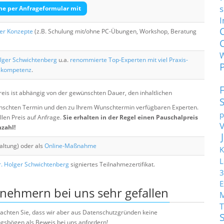
s
he per Anfrageformular mit
I
her Konzepte
(z.B. Schulung mit/ohne PC-Übungen, Workshop, Beratung
lger Schwichtenberg
u.a.
renommierte Top-Experten mit viel Praxis-
skompetenz
.
eis ist abhängig von der gewünschten Dauer, den inhaltlichen
chten Termin und den zu Ihrem Wunschtermin verfügbaren Experten.
p
llen Preis auf Anfrage.
Sie erhalten in der Regel einen Pauschalpreis
nzahl!
altung) oder als
Online-Maßnahme
K
L
. Holger Schwichtenberg
signiertes Teilnahmezertifikat.
3
E
lnehmern bei uns sehr gefallen
T
e beachten Sie, dass wir aber aus Datenschutzgründen keine
sbögen als Beweis bei uns anfordern!