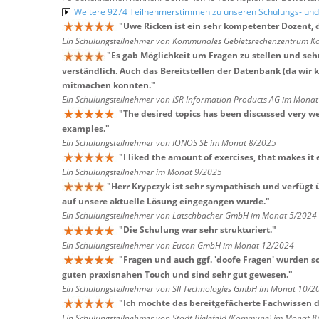
Weitere 9274 Teilnehmerstimmen zu unseren Schulungs- u
"
Uwe Ricken ist ein sehr kompetenter Dozent, 
Ein Schulungsteilnehmer von Kommunales Gebietsrechenzentrum Ko
"
Es gab Möglichkeit um Fragen zu stellen und seh
verständlich. Auch das Bereitstellen der Datenbank (da wir 
mitmachen konnten.
"
Ein Schulungsteilnehmer von ISR Information Products AG im Mona
"
The desired topics has been discussed very well
examples.
"
Ein Schulungsteilnehmer von IONOS SE im Monat 8/2025
"
I liked the amount of exercises, that makes it 
Ein Schulungsteilnehmer im Monat 9/2025
"
Herr Krypczyk ist sehr sympathisch und verfügt ü
auf unsere aktuelle Lösung eingegangen wurde.
"
Ein Schulungsteilnehmer von Latschbacher GmbH im Monat 5/2024
"
Die Schulung war sehr strukturiert.
"
Ein Schulungsteilnehmer von Eucon GmbH im Monat 12/2024
"
Fragen und auch ggf. 'doofe Fragen' wurden s
guten praxisnahen Touch und sind sehr gut gewesen.
"
Ein Schulungsteilnehmer von SII Technologies GmbH im Monat 10/2
"
Ich mochte das bereitgefächerte Fachwissen de
Ein Schulungsteilnehmer von Stadt Bielefeld (Kommune) im Monat 