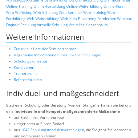
Workshops
Akademie
Online-Workshop
Online-Schulung
Online-Seminar
Online-Training
Online-Fortbildung
Online-Weiterbildung
Online-Kurs
Web-Workshop
Web-Schulung
Web-Seminar
Web-Training
Web-
Fortbildung
Web-Weiterbildung
Web-Kurs
E-Learning
Fernlernen
Webinar
Digitale Schulung
Virtuelle Schulung
Virtueller Klassenraum
Weitere Informationen
Zurück zur Liste der Seminarthemen
Allgemeine Informationen über unsere Schulungen
Schulungskonzepte
Konditionen
Trainerprofile
Referenzkunden
Individuell und maßgeschneidert
Statt einer Schulung oder Beratung "von der Stange" erhalten Sie bei uns
eine
individuelle und kompett maßgeschneiderte Maßnahme
auf Basis Ihrer Vorkenntnisse
zielgerichtet auf Ihren Bedarf
aus
1042 Schulungsmodulenvorschlägen
, die Sie ganz frei anpassen
und kombinieren können.