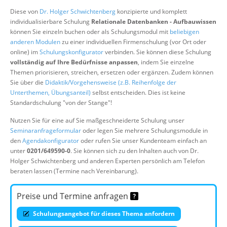
Über uns
Diese von
Dr. Holger Schwichtenberg
konzipierte und komplett
individualisierbare Schulung
Relationale Datenbanken - Aufbauwissen
Suche
können Sie einzeln buchen oder als Schulungsmodul mit
beliebigen
anderen Modulen
zu einer individuellen Firmenschulung (vor Ort oder
online) im
Schulungskonfigurator
verbinden. Sie können diese Schulung
vollständig auf Ihre Bedürfnisse anpassen
, indem Sie einzelne
Themen priorisieren, streichen, ersetzen oder ergänzen. Zudem können
Sie über die
Didaktik/Vorgehensweise (z.B. Reihenfolge der
Unterthemen, Übungsanteil)
selbst entscheiden. Dies ist keine
Standardschulung "von der Stange"!
Nutzen Sie für eine auf Sie maßgeschneiderte Schulung unser
Seminaranfrageformular
oder legen Sie mehrere Schulungsmodule in
den
Agendakonfigurator
oder rufen Sie unser Kundenteam einfach an
unter
0201/649590-0
. Sie können sich zu den Inhalten auch von Dr.
Holger Schwichtenberg und anderen Experten persönlich am Telefon
beraten lassen (Termine nach Vereinbarung).
Preise und Termine anfragen
Schulungsangebot für dieses Thema anfordern