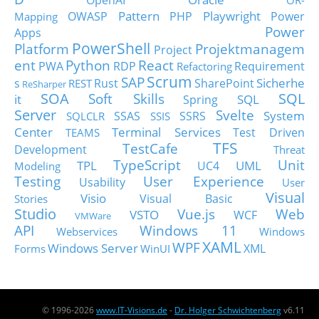
OpenAI
OR-
Pattern
Playwright
OWASP
PHP
Power
Mapping
Power
Apps
PowerShell
Platform
Projektmanagem
Project
ent
Python
React
PWA
RDP
Requirement
Refactoring
Scrum
SAP
Sicherhe
s
Rust
SharePoint
REST
ReSharper
SOA
SQL
Soft Skills
it
SQL
Spring
Server
Svelte
System
SSAS
SSRS
SQLCLR
SSIS
Center
Terminal Services
Test Driven
TEAMS
TFS
TestCafe
Development
Threat
TypeScript
Unit
TPL
UML
UC4
Modeling
Testing
User Experience
Usability
User
Visual
Visio
Visual Basic
Stories
Studio
Vue.js
Web
VSTO
WCF
VMWare
API
Windows 11
Webservices
Windows
XAML
WPF
Windows Server
XML
Forms
WinUI
© 1996-2026
www.IT-Visions.de
-
Dr. Holger Schwichtenberg
v6.11