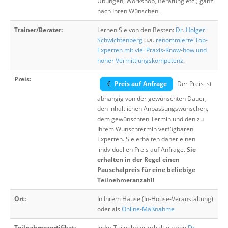
Übungen, Workshop, Beratung etc.) ganz
nach Ihren Wünschen.
Trainer/Berater:
Lernen Sie von den Besten:
Dr. Holger
Schwichtenberg
u.a.
renommierte Top-
Experten mit viel Praxis-Know-how und
hoher Vermittlungskompetenz
.
Preis:
Preis auf Anfrage
Der Preis ist
abhängig von der gewünschten Dauer,
den inhaltlichen Anpassungswünschen,
dem gewünschten Termin und den zu
Ihrem Wunschtermin verfügbaren
Experten. Sie erhalten daher einen
iindviduellen Preis auf Anfrage.
Sie
erhalten in der Regel einen
Pauschalpreis für eine beliebige
Teilnehmeranzahl!
Ort:
In Ihrem Hause (In-House-Veranstaltung)
oder als
Online-Maßnahme
Teilnahmezertifikat:
Jeder Teilnehmer erhält ein von
Dr.