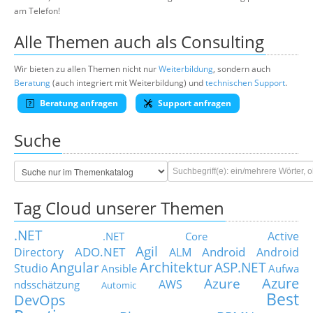
am Telefon!
Alle Themen auch als Consulting
Wir bieten zu allen Themen nicht nur
Weiterbildung
, sondern auch
Beratung
(auch integriert mit Weiterbildung) und
technischen Support
.
Beratung anfragen
Support anfragen
Suche
Tag Cloud unserer Themen
.NET
Active
.NET Core
Agil
ADO.NET
Android
Directory
ALM
Android
Architektur
Angular
ASP.NET
Studio
Ansible
Aufwa
Azure
Azure
AWS
ndsschätzung
Automic
Best
DevOps