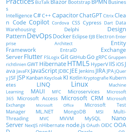
Practices
Blazor
BPMN
Busines
Bootstrap
BizTalk
s
C#
Capacitor
ChatGPT
Clea
Intelligence
C++
Citrix
Copilot
n Code
Cypress
CSS
Data
Cordova
Dart
Design
Delphi
Warehousing
DevOps
Pattern
Docker
Eclipse
Electron
EJB
Enter
Entity
prise Architect
Framework
Exchange
EntraID
Flutter
Git
Go
Server
GitHub
gRPC
FSLogix
Gruppen
HTML5
Hibernate
IIS
J
GWT
HyperV
iOS
richtlinien
JavaScript
ava
JEE
JIRA
JDBC
Jenkins
JPA
JavaFX
jQuer
JSP
KI
JSF
Kanban
Kotlin
Kubern
y
Keycloak
Kryptografie
Linux
LINQ
etes
Machine
MAUI
Microservices
Learning
MFC
Microsoft
Microsoft CRM
Microsoft Access
365
Microsoft
Microsoft Test
Exchange
Microsoft Office
ML.NET
Manager
MongoDB
Multi-
MSI
Nano
MySQL
Threading
MVVM
MVC
Server
node.js
OOA
nHibernate
OIDC
NextJS
OAuth
D
Oracle