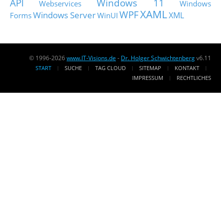
API
Windows 11
Webservices
Windows
XAML
WPF
Windows Server
XML
Forms
WinUI
© 1996-2026
www.IT-Visions.de
-
Dr. Holger Schwichtenberg
v6.11
START
SUCHE
TAG CLOUD
SITEMAP
KONTAKT
IMPRESSUM
RECHTLICHES