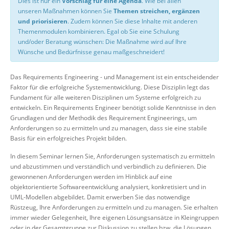
Dies ist nur ein
Vorschlag für eine Agenda
. Wie bei allen
unseren Maßnahmen können Sie
Themen streichen, ergänzen
und priorisieren
. Zudem können Sie diese Inhalte mit anderen
Themenmodulen kombinieren. Egal ob Sie eine Schulung
und/oder Beratung wünschen: Die Maßnahme wird auf Ihre
Wünsche und Bedürfnisse genau maßgeschneidert!
Das Requirements Engineering - und Management ist ein entscheidender
Faktor für die erfolgreiche Systementwicklung. Diese Disziplin legt das
Fundament für alle weiteren Disziplinen um Systeme erfolgreich zu
entwickeln. Ein Requirements Engineer benötigt solide Kenntnisse in den
Grundlagen und der Methodik des Requirement Engineerings, um
Anforderungen so zu ermitteln und zu managen, dass sie eine stabile
Basis für ein erfolgreiches Projekt bilden.
In diesem Seminar lernen Sie, Anforderungen systematisch zu ermitteln
und abzustimmen und verständlich und verbindlich zu definieren. Die
gewonnenen Anforderungen werden im Hinblick auf eine
objektorientierte Softwareentwicklung analysiert, konkretisiert und in
UML-Modellen abgebildet. Damit erwerben Sie das notwendige
Rüstzeug, Ihre Anforderungen zu ermitteln und zu managen. Sie erhalten
immer wieder Gelegenheit, Ihre eigenen Lösungsansätze in Kleingruppen
oder in der Gesamtgruppe zur Diskussion zu stellen bzw. die Lösungen