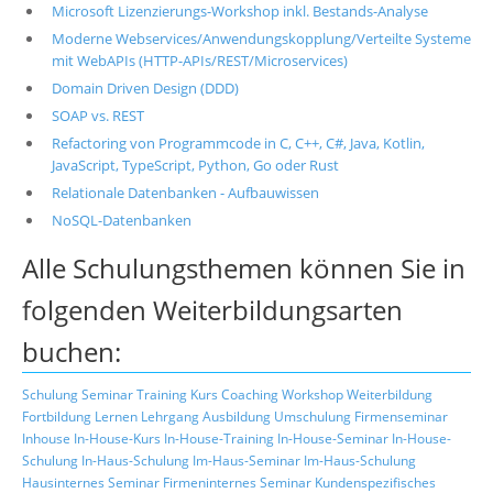
Microsoft Lizenzierungs-Workshop inkl. Bestands-Analyse
Moderne Webservices/Anwendungskopplung/Verteilte Systeme
mit WebAPIs (HTTP-APIs/REST/Microservices)
Domain Driven Design (DDD)
SOAP vs. REST
Refactoring von Programmcode in C, C++, C#, Java, Kotlin,
JavaScript, TypeScript, Python, Go oder Rust
Relationale Datenbanken - Aufbauwissen
NoSQL-Datenbanken
Alle Schulungsthemen können Sie in
folgenden Weiterbildungsarten
buchen:
Schulung
Seminar
Training
Kurs
Coaching
Workshop
Weiterbildung
Fortbildung
Lernen
Lehrgang
Ausbildung
Umschulung
Firmenseminar
Inhouse
In-House-Kurs
In-House-Training
In-House-Seminar
In-House-
Schulung
In-Haus-Schulung
Im-Haus-Seminar
Im-Haus-Schulung
Hausinternes Seminar
Firmeninternes Seminar
Kundenspezifisches