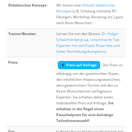
Didaktisches Konzept:
Wir bieten eine
Vielzahl didaktischer
Konzepte
(z.B. Schulung mit/ohne PC-
Übungen, Workshop, Beratung etc.) ganz
nach Ihren Wünschen.
Trainer/Berater:
Lernen Sie von den Besten:
Dr. Holger
Schwichtenberg
u.a.
renommierte Top-
Experten mit viel Praxis-Know-how und
hoher Vermittlungskompetenz
.
Preis:
Preis auf Anfrage
Der Preis ist
abhängig von der gewünschten Dauer,
den inhaltlichen Anpassungswünschen,
dem gewünschten Termin und den zu
Ihrem Wunschtermin verfügbaren
Experten. Sie erhalten daher einen
iindviduellen Preis auf Anfrage.
Sie
erhalten in der Regel einen
Pauschalpreis für eine beliebige
Teilnehmeranzahl!
Ort:
In Ihrem Hause (In-House-Veranstaltung)