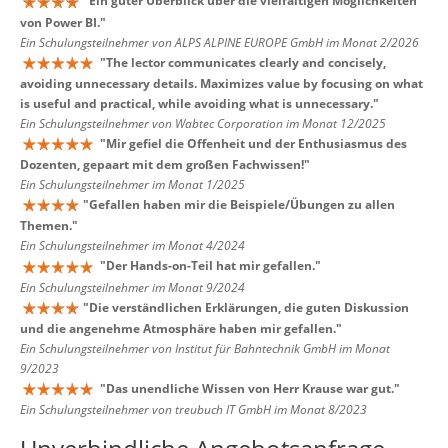
"
Ein guter Überblick über die vielfältigen Möglichkeiten
von Power BI.
"
Ein Schulungsteilnehmer von ALPS ALPINE EUROPE GmbH im Monat 2/2026
"
The lector communicates clearly and concisely,
avoiding unnecessary details. Maximizes value by focusing on what
is useful and practical, while avoiding what is unnecessary.
"
Ein Schulungsteilnehmer von Wabtec Corporation im Monat 12/2025
"
Mir gefiel die Offenheit und der Enthusiasmus des
Dozenten, gepaart mit dem großen Fachwissen!
"
Ein Schulungsteilnehmer im Monat 1/2025
"
Gefallen haben mir die Beispiele/Übungen zu allen
Themen.
"
Ein Schulungsteilnehmer im Monat 4/2024
"
Der Hands-on-Teil hat mir gefallen.
"
Ein Schulungsteilnehmer im Monat 9/2024
"
Die verständlichen Erklärungen, die guten Diskussion
und die angenehme Atmosphäre haben mir gefallen.
"
Ein Schulungsteilnehmer von Institut für Bahntechnik GmbH im Monat
9/2023
"
Das unendliche Wissen von Herr Krause war gut.
"
Ein Schulungsteilnehmer von treubuch IT GmbH im Monat 8/2023