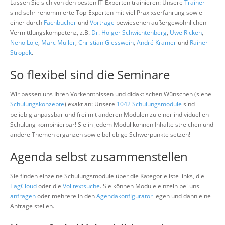
Lassen Sie sich von den besten IT-Experten trainieren: Unsere
Trainer
sind sehr renommierte Top-Experten mit viel Praxixserfahrung sowie
einer durch
Fachbücher
und
Vorträge
bewiesenen außergewöhnlichen
Vermittlungskompetenz, z.B.
Dr. Holger Schwichtenberg
,
Uwe Ricken
,
Neno Loje
,
Marc Müller
,
Christian Giesswein
,
André Krämer
und
Rainer
Stropek
.
So flexibel sind die Seminare
Wir passen uns Ihren Vorkenntnissen und didaktischen Wünschen (siehe
Schulungskonzepte
) exakt an: Unsere
1042 Schulungsmodule
sind
beliebig anpassbar und frei mit anderen Modulen zu einer individuellen
Schulung kombinierbar! Sie in jedem Modul können Inhalte streichen und
andere Themen ergänzen sowie beliebige Schwerpunkte setzen!
Agenda selbst zusammenstellen
Sie finden einzelne Schulungsmodule über die Kategorieliste links, die
TagCloud
oder die
Volltextsuche
. Sie können Module einzeln bei uns
anfragen
oder mehrere in den
Agendakonfigurator
legen und dann eine
Anfrage stellen.