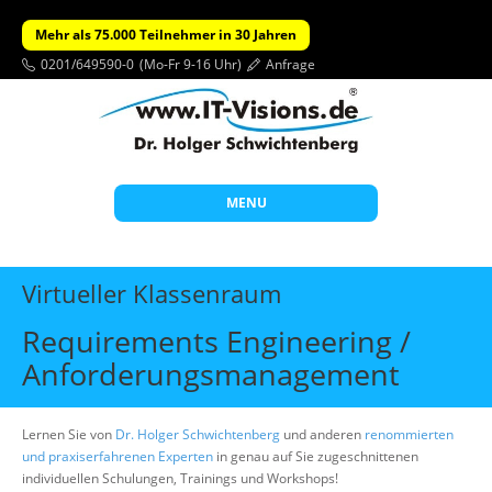
Mehr als 75.000 Teilnehmer in 30 Jahren
0201/649590-0
(Mo-Fr 9-16 Uhr)
Anfrage
MENU
Start
Virtueller Klassenraum
Themen
Requirements Engineering /
Beratung
Anforderungsmanagement
Individuelle Schulungen
Offene Seminare
Lernen Sie von
Dr. Holger Schwichtenberg
und anderen
renommierten
und praxiserfahrenen Experten
in genau auf Sie zugeschnittenen
Wissen
individuellen Schulungen, Trainings und Workshops!