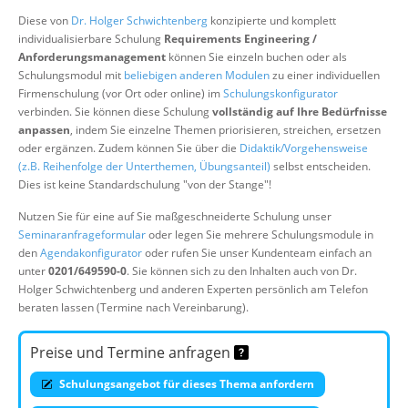
Über uns
Diese von
Dr. Holger Schwichtenberg
konzipierte und komplett
individualisierbare Schulung
Requirements Engineering /
Suche
Anforderungsmanagement
können Sie einzeln buchen oder als
Schulungsmodul mit
beliebigen anderen Modulen
zu einer individuellen
Firmenschulung (vor Ort oder online) im
Schulungskonfigurator
verbinden. Sie können diese Schulung
vollständig auf Ihre Bedürfnisse
anpassen
, indem Sie einzelne Themen priorisieren, streichen, ersetzen
oder ergänzen. Zudem können Sie über die
Didaktik/Vorgehensweise
(z.B. Reihenfolge der Unterthemen, Übungsanteil)
selbst entscheiden.
Dies ist keine Standardschulung "von der Stange"!
Nutzen Sie für eine auf Sie maßgeschneiderte Schulung unser
Seminaranfrageformular
oder legen Sie mehrere Schulungsmodule in
den
Agendakonfigurator
oder rufen Sie unser Kundenteam einfach an
unter
0201/649590-0
. Sie können sich zu den Inhalten auch von Dr.
Holger Schwichtenberg und anderen Experten persönlich am Telefon
beraten lassen (Termine nach Vereinbarung).
Preise und Termine anfragen
Schulungsangebot für dieses Thema anfordern