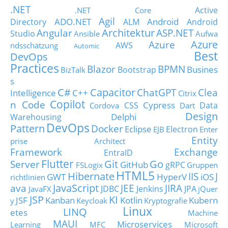
.NET
Active
.NET Core
Agil
ADO.NET
Android
Directory
ALM
Android
Architektur
Angular
ASP.NET
Studio
Ansible
Aufwa
Azure
Azure
AWS
ndsschätzung
Automic
Best
DevOps
Practices
Blazor
BPMN
Busines
Bootstrap
BizTalk
s
C#
Capacitor
ChatGPT
Clea
Intelligence
C++
Citrix
Copilot
n Code
Cypress
CSS
Data
Cordova
Dart
Design
Delphi
Warehousing
DevOps
Pattern
Docker
Eclipse
Electron
EJB
Enter
Entity
prise Architect
Framework
Exchange
EntraID
Flutter
Git
Go
Server
GitHub
gRPC
FSLogix
Gruppen
HTML5
Hibernate
IIS
J
GWT
HyperV
iOS
richtlinien
JavaScript
ava
JEE
JIRA
JDBC
Jenkins
JPA
JavaFX
jQuer
JSP
KI
JSF
Kanban
Kotlin
Kubern
y
Keycloak
Kryptografie
Linux
LINQ
etes
Machine
MAUI
Microservices
Learning
MFC
Microsoft