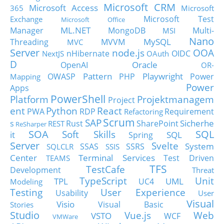
Microsoft CRM
Microsoft Access
365
Microsoft
Microsoft Test
Exchange
Microsoft Office
ML.NET
Manager
MongoDB
Multi-
MSI
Nano
MySQL
Threading
MVVM
MVC
Server
node.js
OOA
nHibernate
OIDC
NextJS
OAuth
D
Oracle
OpenAI
OR-
Pattern
Playwright
OWASP
PHP
Power
Mapping
Power
Apps
PowerShell
Platform
Projektmanagem
Project
ent
Python
React
PWA
RDP
Requirement
Refactoring
Scrum
SAP
Sicherhe
s
Rust
SharePoint
REST
ReSharper
SOA
SQL
Soft Skills
it
SQL
Spring
Server
Svelte
System
SSAS
SSRS
SQLCLR
SSIS
Center
Terminal Services
Test Driven
TEAMS
TFS
TestCafe
Development
Threat
TypeScript
Unit
TPL
UML
UC4
Modeling
Testing
User Experience
Usability
User
Visual
Visio
Visual Basic
Stories
Studio
Vue.js
Web
VSTO
WCF
VMWare