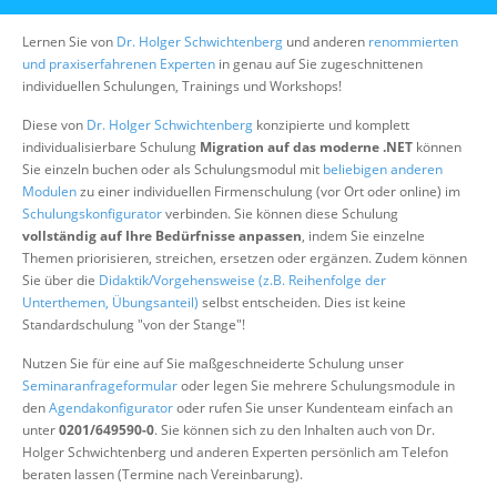
Über uns
Lernen Sie von
Dr. Holger Schwichtenberg
und anderen
renommierten
Suche
und praxiserfahrenen Experten
in genau auf Sie zugeschnittenen
individuellen Schulungen, Trainings und Workshops!
Diese von
Dr. Holger Schwichtenberg
konzipierte und komplett
individualisierbare Schulung
Migration auf das moderne .NET
können
Sie einzeln buchen oder als Schulungsmodul mit
beliebigen anderen
Modulen
zu einer individuellen Firmenschulung (vor Ort oder online) im
Schulungskonfigurator
verbinden. Sie können diese Schulung
vollständig auf Ihre Bedürfnisse anpassen
, indem Sie einzelne
Themen priorisieren, streichen, ersetzen oder ergänzen. Zudem können
Sie über die
Didaktik/Vorgehensweise (z.B. Reihenfolge der
Unterthemen, Übungsanteil)
selbst entscheiden. Dies ist keine
Standardschulung "von der Stange"!
Nutzen Sie für eine auf Sie maßgeschneiderte Schulung unser
Seminaranfrageformular
oder legen Sie mehrere Schulungsmodule in
den
Agendakonfigurator
oder rufen Sie unser Kundenteam einfach an
unter
0201/649590-0
. Sie können sich zu den Inhalten auch von Dr.
Holger Schwichtenberg und anderen Experten persönlich am Telefon
beraten lassen (Termine nach Vereinbarung).