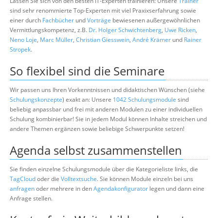
Lassen Sie sich von den besten IT-Experten trainieren: Unsere
Trainer
sind sehr renommierte Top-Experten mit viel Praxixserfahrung sowie
einer durch
Fachbücher
und
Vorträge
bewiesenen außergewöhnlichen
Vermittlungskompetenz, z.B.
Dr. Holger Schwichtenberg
,
Uwe Ricken
,
Neno Loje
,
Marc Müller
,
Christian Giesswein
,
André Krämer
und
Rainer
Stropek
.
So flexibel sind die Seminare
Wir passen uns Ihren Vorkenntnissen und didaktischen Wünschen (siehe
Schulungskonzepte
) exakt an: Unsere
1042 Schulungsmodule
sind
beliebig anpassbar und frei mit anderen Modulen zu einer individuellen
Schulung kombinierbar! Sie in jedem Modul können Inhalte streichen und
andere Themen ergänzen sowie beliebige Schwerpunkte setzen!
Agenda selbst zusammenstellen
Sie finden einzelne Schulungsmodule über die Kategorieliste links, die
TagCloud
oder die
Volltextsuche
. Sie können Module einzeln bei uns
anfragen
oder mehrere in den
Agendakonfigurator
legen und dann eine
Anfrage stellen.