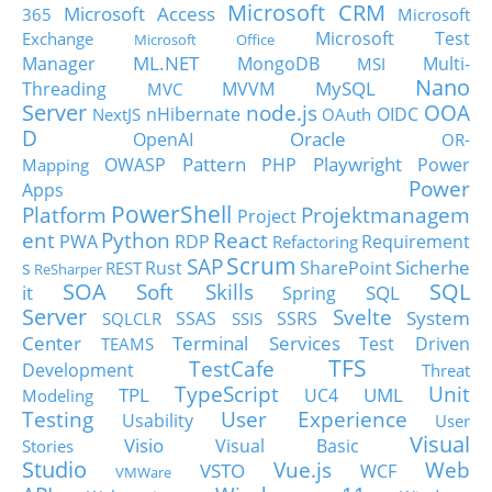
Microsoft CRM
Microsoft Access
365
Microsoft
Microsoft Test
Exchange
Microsoft Office
ML.NET
Manager
MongoDB
Multi-
MSI
Nano
MySQL
Threading
MVVM
MVC
Server
node.js
OOA
nHibernate
OIDC
NextJS
OAuth
D
Oracle
OpenAI
OR-
Pattern
Playwright
OWASP
PHP
Power
Mapping
Power
Apps
PowerShell
Platform
Projektmanagem
Project
ent
Python
React
PWA
RDP
Requirement
Refactoring
Scrum
SAP
Sicherhe
s
Rust
SharePoint
REST
ReSharper
SOA
SQL
Soft Skills
it
SQL
Spring
Server
Svelte
System
SSAS
SSRS
SQLCLR
SSIS
Center
Terminal Services
Test Driven
TEAMS
TFS
TestCafe
Development
Threat
TypeScript
Unit
TPL
UML
UC4
Modeling
Testing
User Experience
Usability
User
Visual
Visio
Visual Basic
Stories
Studio
Vue.js
Web
VSTO
WCF
VMWare