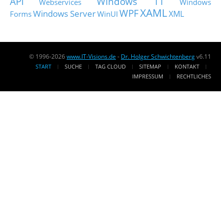
API
Windows 11
Webservices
Windows
XAML
WPF
Windows Server
XML
Forms
WinUI
© 1996-2026
www.IT-Visions.de
-
Dr. Holger Schwichtenberg
v6.11
START
SUCHE
TAG CLOUD
SITEMAP
KONTAKT
IMPRESSUM
RECHTLICHES