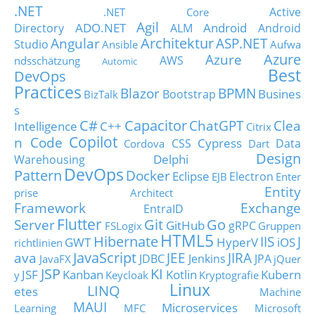
.NET
Active
.NET Core
Agil
ADO.NET
Android
Directory
ALM
Android
Architektur
Angular
ASP.NET
Studio
Ansible
Aufwa
Azure
Azure
AWS
ndsschätzung
Automic
Best
DevOps
Practices
Blazor
BPMN
Busines
Bootstrap
BizTalk
s
C#
Capacitor
ChatGPT
Clea
Intelligence
C++
Citrix
Copilot
n Code
Cypress
CSS
Data
Cordova
Dart
Design
Delphi
Warehousing
DevOps
Pattern
Docker
Eclipse
Electron
EJB
Enter
Entity
prise Architect
Framework
Exchange
EntraID
Flutter
Git
Go
Server
GitHub
gRPC
FSLogix
Gruppen
HTML5
Hibernate
IIS
J
GWT
HyperV
iOS
richtlinien
JavaScript
ava
JEE
JIRA
JDBC
Jenkins
JPA
JavaFX
jQuer
JSP
KI
JSF
Kanban
Kotlin
Kubern
y
Keycloak
Kryptografie
Linux
LINQ
etes
Machine
MAUI
Microservices
Learning
MFC
Microsoft