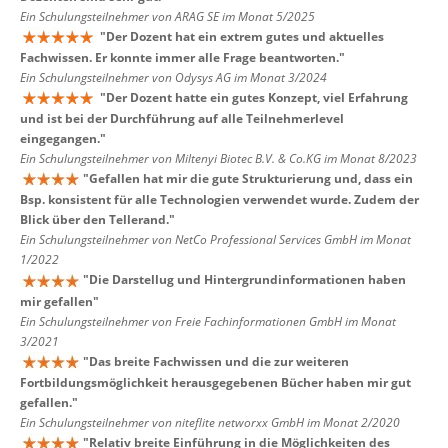
Ein Schulungsteilnehmer von ARAG SE im Monat 5/2025
"
Der Dozent hat ein extrem gutes und aktuelles
Fachwissen. Er konnte immer alle Frage beantworten.
"
Ein Schulungsteilnehmer von Odysys AG im Monat 3/2024
"
Der Dozent hatte ein gutes Konzept, viel Erfahrung
und ist bei der Durchführung auf alle Teilnehmerlevel
eingegangen.
"
Ein Schulungsteilnehmer von Miltenyi Biotec B.V. & Co.KG im Monat 8/2023
"
Gefallen hat mir die gute Strukturierung und, dass ein
Bsp. konsistent für alle Technologien verwendet wurde. Zudem der
Blick über den Tellerand.
"
Ein Schulungsteilnehmer von NetCo Professional Services GmbH im Monat
1/2022
"
Die Darstellug und Hintergrundinformationen haben
mir gefallen
"
Ein Schulungsteilnehmer von Freie Fachinformationen GmbH im Monat
3/2021
"
Das breite Fachwissen und die zur weiteren
Fortbildungsmöglichkeit herausgegebenen Bücher haben mir gut
gefallen.
"
Ein Schulungsteilnehmer von niteflite networxx GmbH im Monat 2/2020
"
Relativ breite Einführung in die Möglichkeiten des