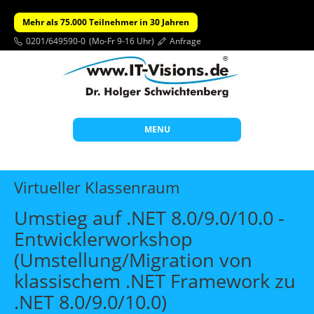
Mehr als 75.000 Teilnehmer in 30 Jahren
0201/649590-0
(Mo-Fr 9-16 Uhr)
Anfrage
MENU
Start
Virtueller Klassenraum
Themen
Umstieg auf .NET 8.0/9.0/10.0 -
Beratung
Entwicklerworkshop
Individuelle Schulungen
(Umstellung/Migration von
Offene Seminare
klassischem .NET Framework zu
.NET 8.0/9.0/10.0)
Wissen