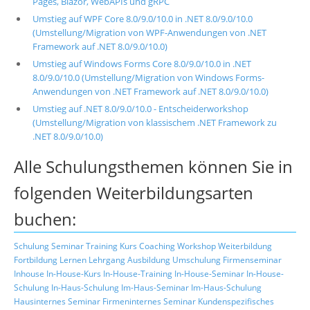
Pages, Blazor, WebAPIs und gRPC
Umstieg auf WPF Core 8.0/9.0/10.0 in .NET 8.0/9.0/10.0
(Umstellung/Migration von WPF-Anwendungen von .NET
Framework auf .NET 8.0/9.0/10.0)
Umstieg auf Windows Forms Core 8.0/9.0/10.0 in .NET
8.0/9.0/10.0 (Umstellung/Migration von Windows Forms-
Anwendungen von .NET Framework auf .NET 8.0/9.0/10.0)
Umstieg auf .NET 8.0/9.0/10.0 - Entscheiderworkshop
(Umstellung/Migration von klassischem .NET Framework zu
.NET 8.0/9.0/10.0)
Alle Schulungsthemen können Sie in
folgenden Weiterbildungsarten
buchen:
Schulung
Seminar
Training
Kurs
Coaching
Workshop
Weiterbildung
Fortbildung
Lernen
Lehrgang
Ausbildung
Umschulung
Firmenseminar
Inhouse
In-House-Kurs
In-House-Training
In-House-Seminar
In-House-
Schulung
In-Haus-Schulung
Im-Haus-Seminar
Im-Haus-Schulung
Hausinternes Seminar
Firmeninternes Seminar
Kundenspezifisches