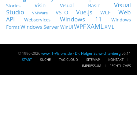
Visual
Visio
Visual Basic
Stories
Studio
Vue.js
Web
VSTO
WCF
VMWare
API
Windows 11
Webservices
Windows
XAML
WPF
Windows Server
XML
Forms
WinUI
© 1996-2026
www.IT-Visions.de
-
Dr. Holger Schwichtenberg
v6.11
START
SUCHE
TAG CLOUD
SITEMAP
KONTAKT
IMPRESSUM
RECHTLICHES