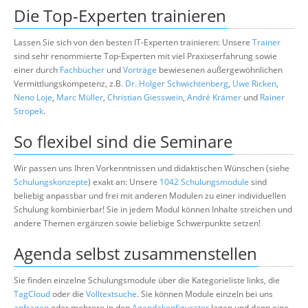
Die Top-Experten trainieren
Lassen Sie sich von den besten IT-Experten trainieren: Unsere
Trainer
sind sehr renommierte Top-Experten mit viel Praxixserfahrung sowie
einer durch
Fachbücher
und
Vorträge
bewiesenen außergewöhnlichen
Vermittlungskompetenz, z.B.
Dr. Holger Schwichtenberg
,
Uwe Ricken
,
Neno Loje
,
Marc Müller
,
Christian Giesswein
,
André Krämer
und
Rainer
Stropek
.
So flexibel sind die Seminare
Wir passen uns Ihren Vorkenntnissen und didaktischen Wünschen (siehe
Schulungskonzepte
) exakt an: Unsere
1042 Schulungsmodule
sind
beliebig anpassbar und frei mit anderen Modulen zu einer individuellen
Schulung kombinierbar! Sie in jedem Modul können Inhalte streichen und
andere Themen ergänzen sowie beliebige Schwerpunkte setzen!
Agenda selbst zusammenstellen
Sie finden einzelne Schulungsmodule über die Kategorieliste links, die
TagCloud
oder die
Volltextsuche
. Sie können Module einzeln bei uns
anfragen
oder mehrere in den
Agendakonfigurator
legen und dann eine