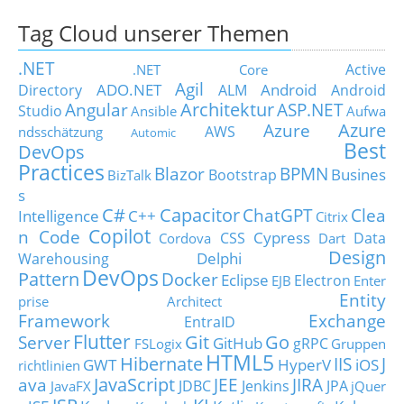
Tag Cloud unserer Themen
.NET
Active
.NET Core
Agil
ADO.NET
Android
Directory
ALM
Android
Architektur
Angular
ASP.NET
Studio
Ansible
Aufwa
Azure
Azure
AWS
ndsschätzung
Automic
Best
DevOps
Practices
Blazor
BPMN
Busines
Bootstrap
BizTalk
s
C#
Capacitor
ChatGPT
Clea
Intelligence
C++
Citrix
Copilot
n Code
Cypress
CSS
Data
Cordova
Dart
Design
Delphi
Warehousing
DevOps
Pattern
Docker
Eclipse
Electron
EJB
Enter
Entity
prise Architect
Framework
Exchange
EntraID
Flutter
Git
Go
Server
GitHub
gRPC
FSLogix
Gruppen
HTML5
Hibernate
IIS
J
GWT
HyperV
iOS
richtlinien
JavaScript
ava
JEE
JIRA
JDBC
Jenkins
JPA
JavaFX
jQuer