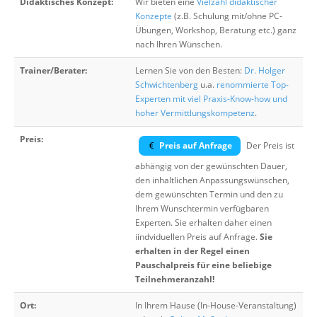
Didaktisches Konzept:
Wir bieten eine
Vielzahl didaktischer
Konzepte
(z.B. Schulung mit/ohne PC-
Übungen, Workshop, Beratung etc.) ganz
nach Ihren Wünschen.
Trainer/Berater:
Lernen Sie von den Besten:
Dr. Holger
Schwichtenberg
u.a.
renommierte Top-
Experten mit viel Praxis-Know-how und
hoher Vermittlungskompetenz
.
Preis:
Preis auf Anfrage
Der Preis ist
abhängig von der gewünschten Dauer,
den inhaltlichen Anpassungswünschen,
dem gewünschten Termin und den zu
Ihrem Wunschtermin verfügbaren
Experten. Sie erhalten daher einen
iindviduellen Preis auf Anfrage.
Sie
erhalten in der Regel einen
Pauschalpreis für eine beliebige
Teilnehmeranzahl!
Ort:
In Ihrem Hause (In-House-Veranstaltung)