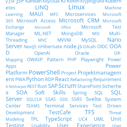
JSP
KI
JSF
Kanban
Kotlin
Kubern
y
Keycloak
Kryptografie
Linux
LINQ
etes
Machine
MAUI
Microservices
Learning
MFC
Microsoft
Microsoft CRM
Microsoft Access
365
Microsoft
Microsoft Test
Exchange
Microsoft Office
ML.NET
Manager
MongoDB
Multi-
MSI
Nano
MySQL
Threading
MVVM
MVC
Server
node.js
OOA
nHibernate
OIDC
NextJS
OAuth
D
Oracle
OpenAI
OR-
Pattern
Playwright
OWASP
PHP
Power
Mapping
Power
Apps
PowerShell
Platform
Projektmanagem
Project
ent
Python
React
PWA
RDP
Requirement
Refactoring
Scrum
SAP
Sicherhe
s
Rust
SharePoint
REST
ReSharper
SOA
SQL
Soft Skills
it
SQL
Spring
Server
Svelte
System
SSAS
SSRS
SQLCLR
SSIS
Center
Terminal Services
Test Driven
TEAMS
TFS
TestCafe
Development
Threat
TypeScript
Unit
TPL
UML
UC4
Modeling
Testing
User Experience
Usability
User