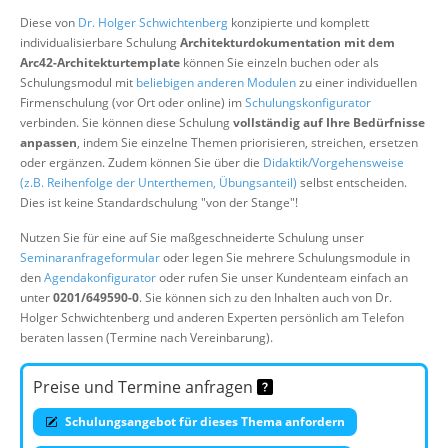
Über uns
Diese von
Dr. Holger Schwichtenberg
konzipierte und komplett
individualisierbare Schulung
Architekturdokumentation mit dem
Suche
Arc42-Architekturtemplate
können Sie einzeln buchen oder als
Schulungsmodul mit
beliebigen anderen Modulen
zu einer individuellen
Firmenschulung (vor Ort oder online) im
Schulungskonfigurator
verbinden. Sie können diese Schulung
vollständig auf Ihre Bedürfnisse
anpassen
, indem Sie einzelne Themen priorisieren, streichen, ersetzen
oder ergänzen. Zudem können Sie über die
Didaktik/Vorgehensweise
(z.B. Reihenfolge der Unterthemen, Übungsanteil)
selbst entscheiden.
Dies ist keine Standardschulung "von der Stange"!
Nutzen Sie für eine auf Sie maßgeschneiderte Schulung unser
Seminaranfrageformular
oder legen Sie mehrere Schulungsmodule in
den
Agendakonfigurator
oder rufen Sie unser Kundenteam einfach an
unter
0201/649590-0
. Sie können sich zu den Inhalten auch von Dr.
Holger Schwichtenberg und anderen Experten persönlich am Telefon
beraten lassen (Termine nach Vereinbarung).
Preise und Termine anfragen
Schulungsangebot für dieses Thema anfordern