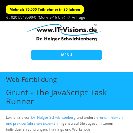
Mehr als 75.000 Teilnehmer in 30 Jahren
0201/649590-0
(Mo-Fr 9-16 Uhr)
Anfrage
MENU
Start
Web-Fortbildung
Themen
Grunt - The JavaScript Task
Beratung
Runner
Individuelle Schulungen
Offene Seminare
Lernen Sie von
Dr. Holger Schwichtenberg
und anderen
renommierten
und praxiserfahrenen Experten
in genau auf Sie zugeschnittenen
Wissen
individuellen Schulungen, Trainings und Workshops!