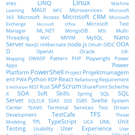
Linux
LINQ
etes
Machine
MAUI
Microservices
Learning
MFC
Microsoft
Microsoft CRM
Microsoft Access
365
Microsoft
Microsoft Test
Exchange
Microsoft Office
ML.NET
Manager
MongoDB
Multi-
MSI
Nano
MySQL
Threading
MVVM
MVC
Server
node.js
OOA
nHibernate
OIDC
NextJS
OAuth
D
Oracle
OpenAI
OR-
Pattern
Playwright
OWASP
PHP
Power
Mapping
Power
Apps
PowerShell
Platform
Projektmanagem
Project
ent
Python
React
PWA
RDP
Requirement
Refactoring
Scrum
SAP
Sicherhe
s
Rust
SharePoint
REST
ReSharper
SOA
SQL
Soft Skills
it
SQL
Spring
Server
Svelte
System
SSAS
SSRS
SQLCLR
SSIS
Center
Terminal Services
Test Driven
TEAMS
TFS
TestCafe
Development
Threat
TypeScript
Unit
TPL
UML
UC4
Modeling
Testing
User Experience
Usability
User