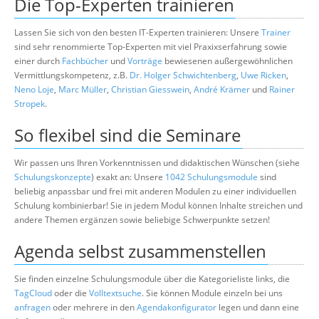
Die Top-Experten trainieren
Lassen Sie sich von den besten IT-Experten trainieren: Unsere
Trainer
sind sehr renommierte Top-Experten mit viel Praxixserfahrung sowie
einer durch
Fachbücher
und
Vorträge
bewiesenen außergewöhnlichen
Vermittlungskompetenz, z.B.
Dr. Holger Schwichtenberg
,
Uwe Ricken
,
Neno Loje
,
Marc Müller
,
Christian Giesswein
,
André Krämer
und
Rainer
Stropek
.
So flexibel sind die Seminare
Wir passen uns Ihren Vorkenntnissen und didaktischen Wünschen (siehe
Schulungskonzepte
) exakt an: Unsere
1042 Schulungsmodule
sind
beliebig anpassbar und frei mit anderen Modulen zu einer individuellen
Schulung kombinierbar! Sie in jedem Modul können Inhalte streichen und
andere Themen ergänzen sowie beliebige Schwerpunkte setzen!
Agenda selbst zusammenstellen
Sie finden einzelne Schulungsmodule über die Kategorieliste links, die
TagCloud
oder die
Volltextsuche
. Sie können Module einzeln bei uns
anfragen
oder mehrere in den
Agendakonfigurator
legen und dann eine