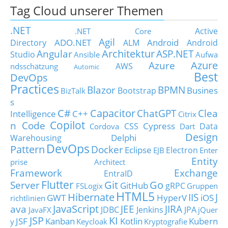
Tag Cloud unserer Themen
.NET
Active
.NET Core
Agil
ADO.NET
Android
Directory
ALM
Android
Architektur
Angular
ASP.NET
Studio
Ansible
Aufwa
Azure
Azure
AWS
ndsschätzung
Automic
Best
DevOps
Practices
Blazor
BPMN
Busines
Bootstrap
BizTalk
s
C#
Capacitor
ChatGPT
Clea
Intelligence
C++
Citrix
Copilot
n Code
Cypress
CSS
Data
Cordova
Dart
Design
Delphi
Warehousing
DevOps
Pattern
Docker
Eclipse
Electron
EJB
Enter
Entity
prise Architect
Framework
Exchange
EntraID
Flutter
Git
Go
Server
GitHub
gRPC
FSLogix
Gruppen
HTML5
Hibernate
IIS
J
GWT
HyperV
iOS
richtlinien
JavaScript
ava
JEE
JIRA
JDBC
Jenkins
JPA
JavaFX
jQuer
JSP
KI
JSF
Kanban
Kotlin
Kubern
y
Keycloak
Kryptografie