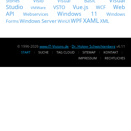
Visual
Visio
Visual Basic
Stories
Studio
Vue.js
Web
VSTO
WCF
VMWare
API
Windows 11
Webservices
Windows
XAML
WPF
Windows Server
XML
Forms
WinUI
© 1996-2026
www.IT-Visions.de
-
Dr. Holger Schwichtenberg
v6.11
START
SUCHE
TAG CLOUD
SITEMAP
KONTAKT
IMPRESSUM
RECHTLICHES