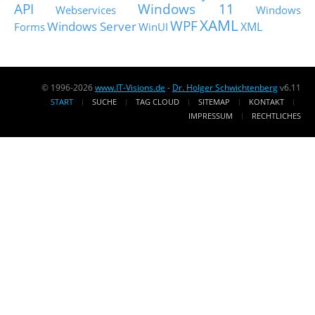
API
Windows 11
Webservices
Windows
XAML
WPF
Windows Server
XML
Forms
WinUI
© 1996-2026
www.IT-Visions.de
-
Dr. Holger Schwichtenberg
v6.11
START
SUCHE
TAG CLOUD
SITEMAP
KONTAKT
IMPRESSUM
RECHTLICHES