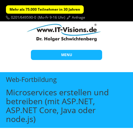
Mehr als 75.000 Teilnehmer in 30 Jahren
0201/649590-0
(Mo-Fr 9-16 Uhr)
Anfrage
MENU
Start
Web-Fortbildung
Themen
Microservices erstellen und
Beratung
betreiben (mit ASP.NET,
Individuelle Schulungen
ASP.NET Core, Java oder
Offene Seminare
node.js)
Wissen