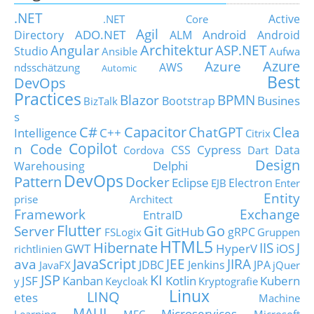
.NET
Active
.NET Core
Agil
ADO.NET
Android
Directory
ALM
Android
Architektur
Angular
ASP.NET
Studio
Ansible
Aufwa
Azure
Azure
AWS
ndsschätzung
Automic
Best
DevOps
Practices
Blazor
BPMN
Busines
Bootstrap
BizTalk
s
C#
Capacitor
ChatGPT
Clea
Intelligence
C++
Citrix
Copilot
n Code
Cypress
CSS
Data
Cordova
Dart
Design
Delphi
Warehousing
DevOps
Pattern
Docker
Eclipse
Electron
EJB
Enter
Entity
prise Architect
Framework
Exchange
EntraID
Flutter
Git
Go
Server
GitHub
gRPC
FSLogix
Gruppen
HTML5
Hibernate
IIS
J
GWT
HyperV
iOS
richtlinien
JavaScript
ava
JEE
JIRA
JDBC
Jenkins
JPA
JavaFX
jQuer
JSP
KI
JSF
Kanban
Kotlin
Kubern
y
Keycloak
Kryptografie
Linux
LINQ
etes
Machine
MAUI
Microservices