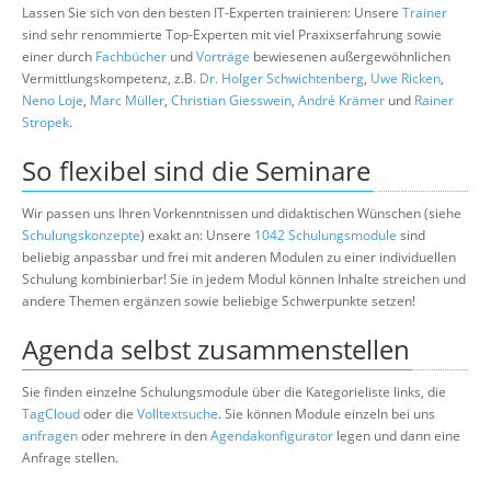
Lassen Sie sich von den besten IT-Experten trainieren: Unsere
Trainer
sind sehr renommierte Top-Experten mit viel Praxixserfahrung sowie
einer durch
Fachbücher
und
Vorträge
bewiesenen außergewöhnlichen
Vermittlungskompetenz, z.B.
Dr. Holger Schwichtenberg
,
Uwe Ricken
,
Neno Loje
,
Marc Müller
,
Christian Giesswein
,
André Krämer
und
Rainer
Stropek
.
So flexibel sind die Seminare
Wir passen uns Ihren Vorkenntnissen und didaktischen Wünschen (siehe
Schulungskonzepte
) exakt an: Unsere
1042 Schulungsmodule
sind
beliebig anpassbar und frei mit anderen Modulen zu einer individuellen
Schulung kombinierbar! Sie in jedem Modul können Inhalte streichen und
andere Themen ergänzen sowie beliebige Schwerpunkte setzen!
Agenda selbst zusammenstellen
Sie finden einzelne Schulungsmodule über die Kategorieliste links, die
TagCloud
oder die
Volltextsuche
. Sie können Module einzeln bei uns
anfragen
oder mehrere in den
Agendakonfigurator
legen und dann eine
Anfrage stellen.