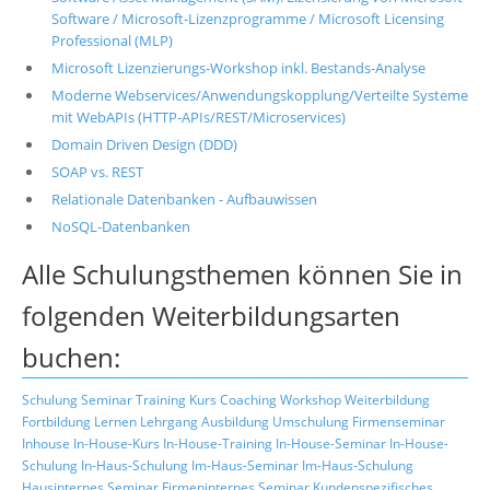
Software / Microsoft-Lizenzprogramme / Microsoft Licensing
Professional (MLP)
Microsoft Lizenzierungs-Workshop inkl. Bestands-Analyse
Moderne Webservices/Anwendungskopplung/Verteilte Systeme
mit WebAPIs (HTTP-APIs/REST/Microservices)
Domain Driven Design (DDD)
SOAP vs. REST
Relationale Datenbanken - Aufbauwissen
NoSQL-Datenbanken
Alle Schulungsthemen können Sie in
folgenden Weiterbildungsarten
buchen:
Schulung
Seminar
Training
Kurs
Coaching
Workshop
Weiterbildung
Fortbildung
Lernen
Lehrgang
Ausbildung
Umschulung
Firmenseminar
Inhouse
In-House-Kurs
In-House-Training
In-House-Seminar
In-House-
Schulung
In-Haus-Schulung
Im-Haus-Seminar
Im-Haus-Schulung
Hausinternes Seminar
Firmeninternes Seminar
Kundenspezifisches