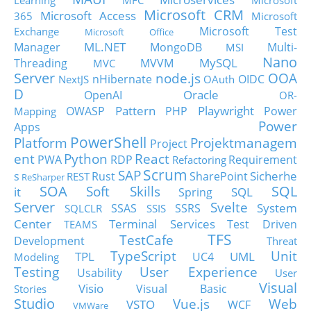
Learning
MFC
Microsoft
Microsoft CRM
Microsoft Access
365
Microsoft
Microsoft Test
Exchange
Microsoft Office
ML.NET
Manager
MongoDB
Multi-
MSI
Nano
MySQL
Threading
MVVM
MVC
Server
node.js
OOA
nHibernate
OIDC
NextJS
OAuth
D
Oracle
OpenAI
OR-
Pattern
Playwright
OWASP
PHP
Power
Mapping
Power
Apps
PowerShell
Platform
Projektmanagem
Project
ent
Python
React
PWA
RDP
Requirement
Refactoring
Scrum
SAP
Sicherhe
s
Rust
SharePoint
REST
ReSharper
SOA
SQL
Soft Skills
it
SQL
Spring
Server
Svelte
System
SSAS
SSRS
SQLCLR
SSIS
Center
Terminal Services
Test Driven
TEAMS
TFS
TestCafe
Development
Threat
TypeScript
Unit
TPL
UML
UC4
Modeling
Testing
User Experience
Usability
User
Visual
Visio
Visual Basic
Stories
Studio
Vue.js
Web
VSTO
WCF
VMWare