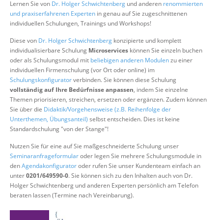
Lernen Sie von
Dr. Holger Schwichtenberg
und anderen
renommierten
Über uns
und praxiserfahrenen Experten
in genau auf Sie zugeschnittenen
individuellen Schulungen, Trainings und Workshops!
Suche
Diese von
Dr. Holger Schwichtenberg
konzipierte und komplett
individualisierbare Schulung
Microservices
können Sie einzeln buchen
oder als Schulungsmodul mit
beliebigen anderen Modulen
zu einer
individuellen Firmenschulung (vor Ort oder online) im
Schulungskonfigurator
verbinden. Sie können diese Schulung
vollständig auf Ihre Bedürfnisse anpassen
, indem Sie einzelne
Themen priorisieren, streichen, ersetzen oder ergänzen. Zudem können
Sie über die
Didaktik/Vorgehensweise (z.B. Reihenfolge der
Unterthemen, Übungsanteil)
selbst entscheiden. Dies ist keine
Standardschulung "von der Stange"!
Nutzen Sie für eine auf Sie maßgeschneiderte Schulung unser
Seminaranfrageformular
oder legen Sie mehrere Schulungsmodule in
den
Agendakonfigurator
oder rufen Sie unser Kundenteam einfach an
unter
0201/649590-0
. Sie können sich zu den Inhalten auch von Dr.
Holger Schwichtenberg und anderen Experten persönlich am Telefon
beraten lassen (Termine nach Vereinbarung).