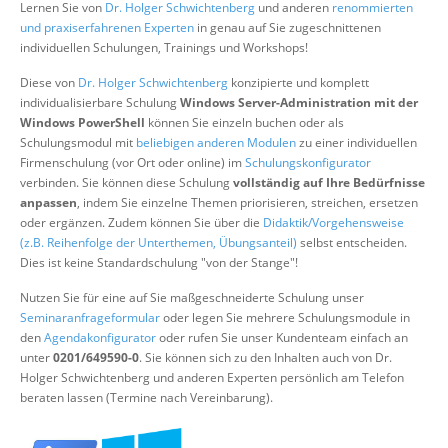
Lernen Sie von
Dr. Holger Schwichtenberg
und anderen
renommierten
Über uns
und praxiserfahrenen Experten
in genau auf Sie zugeschnittenen
individuellen Schulungen, Trainings und Workshops!
Suche
Diese von
Dr. Holger Schwichtenberg
konzipierte und komplett
individualisierbare Schulung
Windows Server-Administration mit der
Windows PowerShell
können Sie einzeln buchen oder als
Schulungsmodul mit
beliebigen anderen Modulen
zu einer individuellen
Firmenschulung (vor Ort oder online) im
Schulungskonfigurator
verbinden. Sie können diese Schulung
vollständig auf Ihre Bedürfnisse
anpassen
, indem Sie einzelne Themen priorisieren, streichen, ersetzen
oder ergänzen. Zudem können Sie über die
Didaktik/Vorgehensweise
(z.B. Reihenfolge der Unterthemen, Übungsanteil)
selbst entscheiden.
Dies ist keine Standardschulung "von der Stange"!
Nutzen Sie für eine auf Sie maßgeschneiderte Schulung unser
Seminaranfrageformular
oder legen Sie mehrere Schulungsmodule in
den
Agendakonfigurator
oder rufen Sie unser Kundenteam einfach an
unter
0201/649590-0
. Sie können sich zu den Inhalten auch von Dr.
Holger Schwichtenberg und anderen Experten persönlich am Telefon
beraten lassen (Termine nach Vereinbarung).