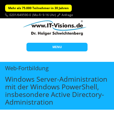
Mehr als 75.000 Teilnehmer in 30 Jahren
0201/649590-0
(Mo-Fr 9-16 Uhr)
Anfrage
MENU
Start
Web-Fortbildung
Themen
Windows Server-Administration
Beratung
mit der Windows PowerShell,
Individuelle Schulungen
insbesondere Active Directory-
Offene Seminare
Administration
Wissen