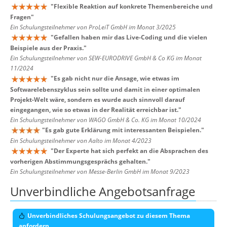
"
Flexible Reaktion auf konkrete Themenbereiche und
Fragen
"
Ein Schulungsteilnehmer von ProLeiT GmbH im Monat 3/2025
"
Gefallen haben mir das Live-Coding und die vielen
Beispiele aus der Praxis.
"
Ein Schulungsteilnehmer von SEW-EURODRIVE GmbH & Co KG im Monat
11/2024
"
Es gab nicht nur die Ansage, wie etwas im
Softwarelebenszyklus sein sollte und damit in einer optimalen
Projekt-Welt wäre, sondern es wurde auch sinnvoll darauf
eingegangen, wie so etwas in der Realität erreichbar ist.
"
Ein Schulungsteilnehmer von WAGO GmbH & Co. KG im Monat 10/2024
"
Es gab gute Erklärung mit interessanten Beispielen.
"
Ein Schulungsteilnehmer von Aalto im Monat 4/2023
"
Der Experte hat sich perfekt an die Absprachen des
vorherigen Abstimmungsgesprächs gehalten.
"
Ein Schulungsteilnehmer von Messe-Berlin GmbH im Monat 9/2023
Unverbindliche Angebotsanfrage
Unverbindliches Schulungsangebot zu diesem Thema
anfordern