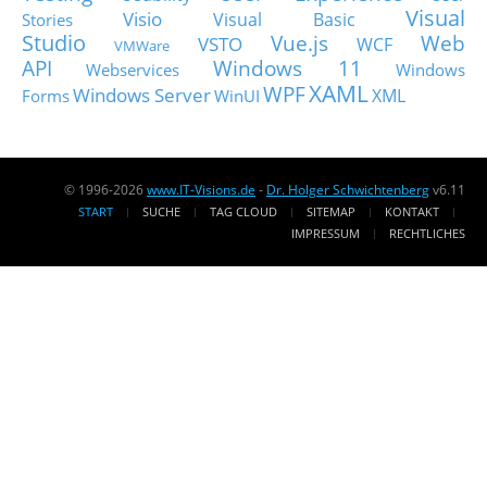
Visual
Visio
Visual Basic
Stories
Studio
Vue.js
Web
VSTO
WCF
VMWare
API
Windows 11
Webservices
Windows
XAML
WPF
Windows Server
XML
Forms
WinUI
© 1996-2026
www.IT-Visions.de
-
Dr. Holger Schwichtenberg
v6.11
START
SUCHE
TAG CLOUD
SITEMAP
KONTAKT
IMPRESSUM
RECHTLICHES