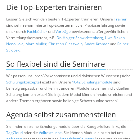
Die Top-Experten trainieren
Lassen Sie sich von den besten IT-Experten trainieren: Unsere
Trainer
sind sehr renommierte Top-Experten mit viel Praxixserfahrung sowie
einer durch
Fachbücher
und
Vorträge
bewiesenen außergewöhnlichen
Vermittlungskompetenz, z.B.
Dr. Holger Schwichtenberg
,
Uwe Ricken
,
Neno Loje
,
Marc Müller
,
Christian Giesswein
,
André Krämer
und
Rainer
Stropek
.
So flexibel sind die Seminare
Wir passen uns Ihren Vorkenntnissen und didaktischen Wünschen (siehe
Schulungskonzepte
) exakt an: Unsere
1042 Schulungsmodule
sind
beliebig anpassbar und frei mit anderen Modulen zu einer individuellen
Schulung kombinierbar! Sie in jedem Modul können Inhalte streichen und
andere Themen ergänzen sowie beliebige Schwerpunkte setzen!
Agenda selbst zusammenstellen
Sie finden einzelne Schulungsmodule über die Kategorieliste links, die
TagCloud
oder die
Volltextsuche
. Sie können Module einzeln bei uns
anfragen
oder mehrere in den
Agendakonfigurator
legen und dann eine