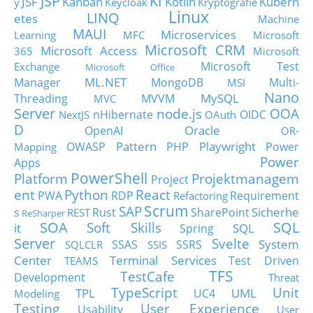
JSP
KI
JSF
Kanban
Kotlin
Kubern
y
Keycloak
Kryptografie
Linux
LINQ
etes
Machine
MAUI
Microservices
Learning
MFC
Microsoft
Microsoft CRM
Microsoft Access
365
Microsoft
Microsoft Test
Exchange
Microsoft Office
ML.NET
Manager
MongoDB
Multi-
MSI
Nano
MySQL
Threading
MVVM
MVC
Server
node.js
OOA
nHibernate
OIDC
NextJS
OAuth
D
Oracle
OpenAI
OR-
Pattern
Playwright
OWASP
PHP
Power
Mapping
Power
Apps
PowerShell
Platform
Projektmanagem
Project
ent
Python
React
PWA
RDP
Requirement
Refactoring
Scrum
SAP
Sicherhe
s
Rust
SharePoint
REST
ReSharper
SOA
SQL
Soft Skills
it
SQL
Spring
Server
Svelte
System
SSAS
SSRS
SQLCLR
SSIS
Center
Terminal Services
Test Driven
TEAMS
TFS
TestCafe
Development
Threat
TypeScript
Unit
TPL
UML
UC4
Modeling
Testing
User Experience
Usability
User