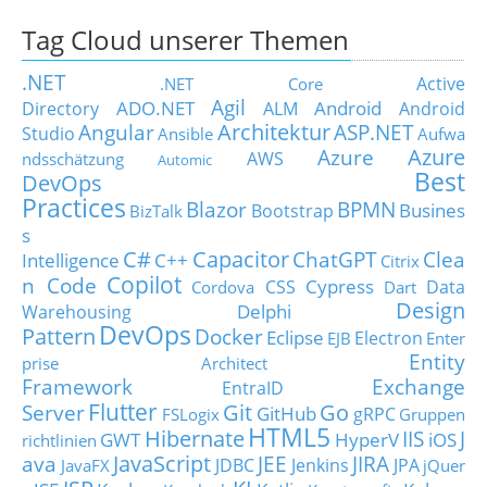
Tag Cloud unserer Themen
.NET
Active
.NET Core
Agil
ADO.NET
Android
Directory
ALM
Android
Architektur
Angular
ASP.NET
Studio
Ansible
Aufwa
Azure
Azure
AWS
ndsschätzung
Automic
Best
DevOps
Practices
Blazor
BPMN
Busines
Bootstrap
BizTalk
s
C#
Capacitor
ChatGPT
Clea
Intelligence
C++
Citrix
Copilot
n Code
Cypress
CSS
Data
Cordova
Dart
Design
Delphi
Warehousing
DevOps
Pattern
Docker
Eclipse
Electron
EJB
Enter
Entity
prise Architect
Framework
Exchange
EntraID
Flutter
Git
Go
Server
GitHub
gRPC
FSLogix
Gruppen
HTML5
Hibernate
IIS
J
GWT
HyperV
iOS
richtlinien
JavaScript
ava
JEE
JIRA
JDBC
Jenkins
JPA
JavaFX
jQuer