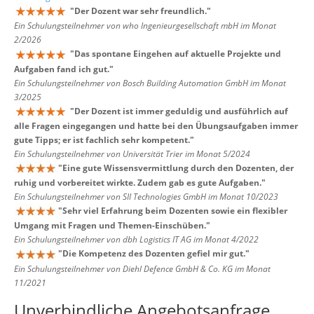
"
Der Dozent war sehr freundlich.
"
Ein Schulungsteilnehmer von who Ingenieurgesellschaft mbH im Monat
2/2026
"
Das spontane Eingehen auf aktuelle Projekte und
Aufgaben fand ich gut.
"
Ein Schulungsteilnehmer von Bosch Building Automation GmbH im Monat
3/2025
"
Der Dozent ist immer geduldig und ausführlich auf
alle Fragen eingegangen und hatte bei den Übungsaufgaben immer
gute Tipps; er ist fachlich sehr kompetent.
"
Ein Schulungsteilnehmer von Universität Trier im Monat 5/2024
"
Eine gute Wissensvermittlung durch den Dozenten, der
ruhig und vorbereitet wirkte. Zudem gab es gute Aufgaben.
"
Ein Schulungsteilnehmer von SII Technologies GmbH im Monat 10/2023
"
Sehr viel Erfahrung beim Dozenten sowie ein flexibler
Umgang mit Fragen und Themen-Einschüben.
"
Ein Schulungsteilnehmer von dbh Logistics IT AG im Monat 4/2022
"
Die Kompetenz des Dozenten gefiel mir gut.
"
Ein Schulungsteilnehmer von Diehl Defence GmbH & Co. KG im Monat
11/2021
Unverbindliche Angebotsanfrage