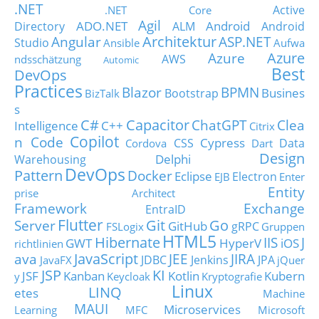
.NET
Active
.NET Core
Agil
ADO.NET
Android
Directory
ALM
Android
Architektur
Angular
ASP.NET
Studio
Ansible
Aufwa
Azure
Azure
AWS
ndsschätzung
Automic
Best
DevOps
Practices
Blazor
BPMN
Busines
Bootstrap
BizTalk
s
C#
Capacitor
ChatGPT
Clea
Intelligence
C++
Citrix
Copilot
n Code
Cypress
CSS
Data
Cordova
Dart
Design
Delphi
Warehousing
DevOps
Pattern
Docker
Eclipse
Electron
EJB
Enter
Entity
prise Architect
Framework
Exchange
EntraID
Flutter
Git
Go
Server
GitHub
gRPC
FSLogix
Gruppen
HTML5
Hibernate
IIS
J
GWT
HyperV
iOS
richtlinien
JavaScript
ava
JEE
JIRA
JDBC
Jenkins
JPA
JavaFX
jQuer
JSP
KI
JSF
Kanban
Kotlin
Kubern
y
Keycloak
Kryptografie
Linux
LINQ
etes
Machine
MAUI
Microservices
Learning
MFC
Microsoft