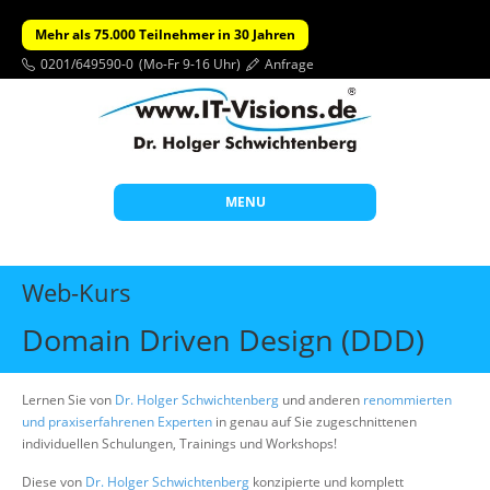
Mehr als 75.000 Teilnehmer in 30 Jahren
0201/649590-0
(Mo-Fr 9-16 Uhr)
Anfrage
MENU
Start
Web-Kurs
Themen
Domain Driven Design (DDD)
Beratung
Individuelle Schulungen
Lernen Sie von
Dr. Holger Schwichtenberg
und anderen
renommierten
und praxiserfahrenen Experten
in genau auf Sie zugeschnittenen
Offene Seminare
individuellen Schulungen, Trainings und Workshops!
Wissen
Diese von
Dr. Holger Schwichtenberg
konzipierte und komplett