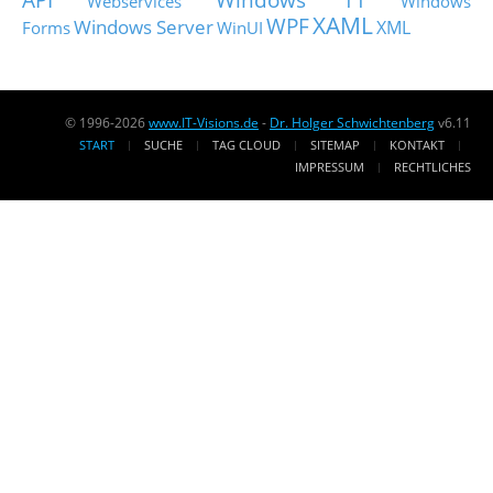
Webservices
Windows
XAML
WPF
Windows Server
XML
Forms
WinUI
© 1996-2026
www.IT-Visions.de
-
Dr. Holger Schwichtenberg
v6.11
START
SUCHE
TAG CLOUD
SITEMAP
KONTAKT
IMPRESSUM
RECHTLICHES