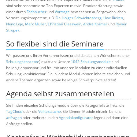
sind sehr renommierte Top-Experten mit viel Praxixserfahrung sowie
einer durch
Fachbücher
und
Vorträge
bewiesenen außergewöhnlichen
Vermittlungskompetenz, z.B.
Dr. Holger Schwichtenberg
,
Uwe Ricken
,
Neno Loje
,
Marc Müller
,
Christian Giesswein
,
André Krämer
und
Rainer
Stropek
.
So flexibel sind die Seminare
Wir passen uns Ihren Vorkenntnissen und didaktischen Wünschen (siehe
Schulungskonzepte
) exakt an: Unsere
1042 Schulungsmodule
sind
beliebig anpassbar und frei mit anderen Modulen zu einer individuellen
Schulung kombinierbar! Sie in jedem Modul können Inhalte streichen und
andere Themen ergänzen sowie beliebige Schwerpunkte setzen!
Agenda selbst zusammenstellen
Sie finden einzelne Schulungsmodule über die Kategorieliste links, die
TagCloud
oder die
Volltextsuche
. Sie können Module einzeln bei uns
anfragen
oder mehrere in den
Agendakonfigurator
legen und dann eine
Anfrage stellen.