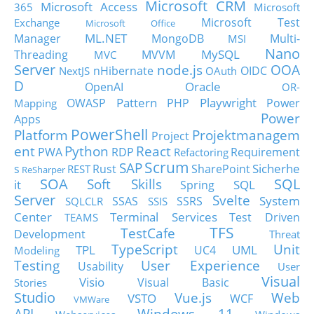
Microsoft CRM
Microsoft Access
365
Microsoft
Microsoft Test
Exchange
Microsoft Office
ML.NET
Manager
MongoDB
Multi-
MSI
Nano
MySQL
Threading
MVVM
MVC
Server
node.js
OOA
nHibernate
OIDC
NextJS
OAuth
D
Oracle
OpenAI
OR-
Pattern
Playwright
OWASP
PHP
Power
Mapping
Power
Apps
PowerShell
Platform
Projektmanagem
Project
ent
Python
React
PWA
RDP
Requirement
Refactoring
Scrum
SAP
Sicherhe
s
Rust
SharePoint
REST
ReSharper
SOA
SQL
Soft Skills
it
SQL
Spring
Server
Svelte
System
SSAS
SSRS
SQLCLR
SSIS
Center
Terminal Services
Test Driven
TEAMS
TFS
TestCafe
Development
Threat
TypeScript
Unit
TPL
UML
UC4
Modeling
Testing
User Experience
Usability
User
Visual
Visio
Visual Basic
Stories
Studio
Vue.js
Web
VSTO
WCF
VMWare
API
Windows 11