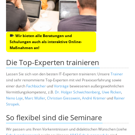
Wir bieten alle Beratungen und
Schulungen auch als interaktive Online-
Maßnahmen an!
Die Top-Experten trainieren
Lassen Sie sich von den besten IT-Experten trainieren: Unsere
Trainer
sind sehr renommierte Top-Experten mit viel Praxixserfahrung sowie
einer durch
Fachbücher
und
Vorträge
bewiesenen außergewöhnlichen
Vermittlungskompetenz, z.B.
Dr. Holger Schwichtenberg
,
Uwe Ricken
,
Neno Loje
,
Marc Müller
,
Christian Giesswein
,
André Krämer
und
Rainer
Stropek
.
So flexibel sind die Seminare
Wir passen uns Ihren Vorkenntnissen und didaktischen Wünschen (siehe