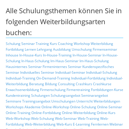
Alle Schulungsthemen können Sie in
folgenden Weiterbildungsarten
buchen:
Schulung
Seminar
Training
Kurs
Coaching
Workshop
Weiterbildung
Fortbildung
Lernen
Lehrgang
Ausbildung
Umschulung
Firmenseminar
Inhouse
In-House-Kurs
In-House-Training
In-House-Seminar
In-House-
Schulung
In-Haus-Schulung
Im-Haus-Seminar
Im-Haus-Schulung
Hausinternes Seminar
Firmeninternes Seminar
Kundenspezifisches
Seminar
Individuelles Seminar
Individual-Seminar
Individual-Schulung
Individual-Training
On-Demand-Training
Individual-Fortbildung
Individual-
Weiterbildung
Beratung
Bildung
Consulting
Crashkurs
Crashkurse
Erwachsenenbildung
Firmenschulung
Firmentraining
Fortbildungen
Kurse
Kundentraining
Schulungen
Schulungsangebot
Seminarangebot
Seminare
Trainingsangebot
Umschulungen
Unterricht
Weiterbildungen
Workshops
Akademie
Online-Workshop
Online-Schulung
Online-Seminar
Online-Training
Online-Fortbildung
Online-Weiterbildung
Online-Kurs
Web-Workshop
Web-Schulung
Web-Seminar
Web-Training
Web-
Fortbildung
Web-Weiterbildung
Web-Kurs
E-Learning
Fernlernen
Webinar