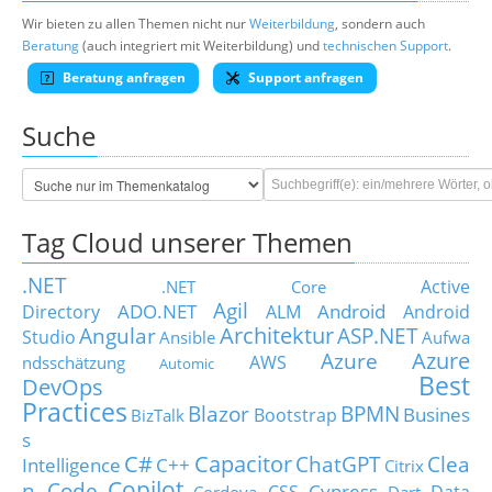
Wir bieten zu allen Themen nicht nur
Weiterbildung
, sondern auch
Beratung
(auch integriert mit Weiterbildung) und
technischen Support
.
Beratung anfragen
Support anfragen
Suche
Tag Cloud unserer Themen
.NET
Active
.NET Core
Agil
ADO.NET
Android
Directory
ALM
Android
Architektur
Angular
ASP.NET
Studio
Ansible
Aufwa
Azure
Azure
AWS
ndsschätzung
Automic
Best
DevOps
Practices
Blazor
BPMN
Busines
Bootstrap
BizTalk
s
C#
Capacitor
ChatGPT
Clea
Intelligence
C++
Citrix
Copilot
n Code
Cypress