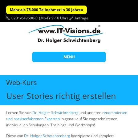
Mehr als 75.000 Teilnehmer in 30 Jahren
0201/649590-0
(Mo-Fr 9-16 Uhr)
Anfrage
MENU
Start
Web-Kurs
Themen
User Stories richtig erstellen
Beratung
Individuelle Schulungen
Lernen Sie von
Dr. Holger Schwichtenberg
und anderen
renommierten
und praxiserfahrenen Experten
in genau auf Sie zugeschnittenen
Offene Seminare
individuellen Schulungen, Trainings und Workshops!
Wissen
Diese von
Dr. Holger Schwichtenberg
konzipierte und komplett