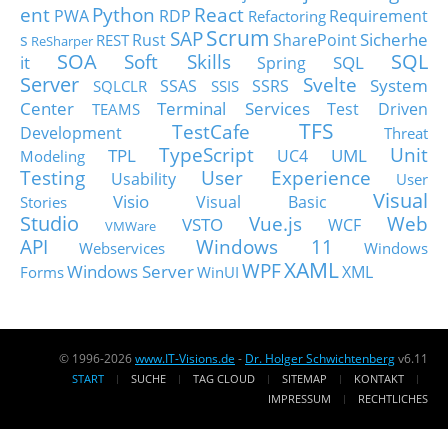
ent
Python
React
PWA
RDP
Requirement
Refactoring
Scrum
SAP
Sicherhe
s
Rust
SharePoint
REST
ReSharper
SOA
SQL
Soft Skills
it
SQL
Spring
Server
Svelte
System
SSAS
SSRS
SQLCLR
SSIS
Center
Terminal Services
Test Driven
TEAMS
TFS
TestCafe
Development
Threat
TypeScript
Unit
TPL
UML
UC4
Modeling
Testing
User Experience
Usability
User
Visual
Visio
Visual Basic
Stories
Studio
Vue.js
Web
VSTO
WCF
VMWare
API
Windows 11
Webservices
Windows
XAML
WPF
Windows Server
XML
Forms
WinUI
© 1996-2026
www.IT-Visions.de
-
Dr. Holger Schwichtenberg
v6.11
START
SUCHE
TAG CLOUD
SITEMAP
KONTAKT
IMPRESSUM
RECHTLICHES