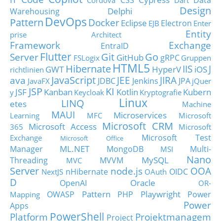
CSS
Data
Cordova
Dart
Design
Delphi
Warehousing
DevOps
Pattern
Docker
Eclipse
Electron
EJB
Enter
Entity
prise Architect
Framework
Exchange
EntraID
Flutter
Git
Go
Server
GitHub
gRPC
FSLogix
Gruppen
HTML5
Hibernate
IIS
J
GWT
HyperV
iOS
richtlinien
JavaScript
ava
JEE
JIRA
JDBC
Jenkins
JPA
JavaFX
jQuer
JSP
KI
JSF
Kanban
Kotlin
Kubern
y
Keycloak
Kryptografie
Linux
LINQ
etes
Machine
MAUI
Microservices
Learning
MFC
Microsoft
Microsoft CRM
Microsoft Access
365
Microsoft
Microsoft Test
Exchange
Microsoft Office
ML.NET
Manager
MongoDB
Multi-
MSI
Nano
MySQL
Threading
MVVM
MVC
Server
node.js
OOA
nHibernate
OIDC
NextJS
OAuth
D
Oracle
OpenAI
OR-
Pattern
Playwright
OWASP
PHP
Power
Mapping
Power
Apps
PowerShell
Platform
Projektmanagem
Project