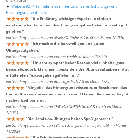
uns anfordern!
Weitere 9274 Teilnehmerstimmen zu unseren Schulungs- und
Beratungsmaßnahmen
"
Die Erklärung wichtiger Aspekte in einfach
verständlicher Form und die Übungsaufgaben haben mir sehr gut
gefallen.
"
Ein Schulungsteilnehmer von AWENKO GmbH & Co. KG im Monat 1/2026
"
Ich mochte die kurzweiligen und guten
Übungsaufgaben.
"
Ein Schulungsteilnehmer von Iteratec GmbH im Monat 2/2026
"
Ein sehr sympathischer Dozent, viele Inhalte, gute
Beispiele, gute Erklärungen, besonders die Übungsaufgaben mit zu
erfüllenden Testvorgaben gefielen mir.
"
Ein Schulungsteilnehmer von dbh Logistics IT AG im Monat 9/2025
"
Mir gefiel das Hintergrundwissen zum Geschehen, das
breites Wissen, die vielen Eindrücke und kleinen Beispiele, die gut
nachvollziehbar sind.
"
Ein Schulungsteilnehmer von SEW-EURODRIVE GmbH & Co KG im Monat
1/2025
"
Die Hands-on-Übungen haben Spaß gemacht.
"
Ein Schulungsteilnehmer von FZI Forschungszentrum Informatik im Monat
11/2024
"
Die Schulungsinhalte waren sehr gut