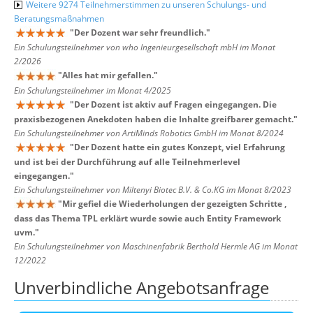
Weitere 9274 Teilnehmerstimmen zu unseren Schulungs- und
Beratungsmaßnahmen
"
Der Dozent war sehr freundlich.
"
Ein Schulungsteilnehmer von who Ingenieurgesellschaft mbH im Monat
2/2026
"
Alles hat mir gefallen.
"
Ein Schulungsteilnehmer im Monat 4/2025
"
Der Dozent ist aktiv auf Fragen eingegangen. Die
praxisbezogenen Anekdoten haben die Inhalte greifbarer gemacht.
"
Ein Schulungsteilnehmer von ArtiMinds Robotics GmbH im Monat 8/2024
"
Der Dozent hatte ein gutes Konzept, viel Erfahrung
und ist bei der Durchführung auf alle Teilnehmerlevel
eingegangen.
"
Ein Schulungsteilnehmer von Miltenyi Biotec B.V. & Co.KG im Monat 8/2023
"
Mir gefiel die Wiederholungen der gezeigten Schritte ,
dass das Thema TPL erklärt wurde sowie auch Entity Framework
uvm.
"
Ein Schulungsteilnehmer von Maschinenfabrik Berthold Hermle AG im Monat
12/2022
Unverbindliche Angebotsanfrage