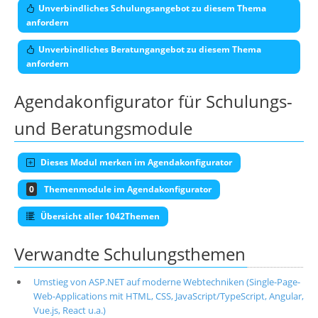
Unverbindliches Schulungsangebot zu diesem Thema
anfordern
Unverbindliches Beratungangebot zu diesem Thema
anfordern
Agendakonfigurator für Schulungs-
und Beratungsmodule
Dieses Modul merken im Agendakonfigurator
0
Themenmodule im Agendakonfigurator
Übersicht aller 1042Themen
Verwandte Schulungsthemen
Umstieg von ASP.NET auf moderne Webtechniken (Single-Page-
Web-Applications mit HTML, CSS, JavaScript/TypeScript, Angular,
Vue.js, React u.a.)