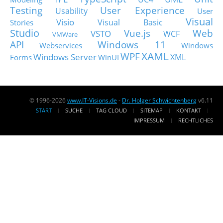
Testing
User Experience
Usability
User
Visual
Visio
Visual Basic
Stories
Studio
Vue.js
Web
VSTO
WCF
VMWare
API
Windows 11
Webservices
Windows
XAML
WPF
Windows Server
XML
Forms
WinUI
© 1996-2026
www.IT-Visions.de
-
Dr. Holger Schwichtenberg
v6.11
START
SUCHE
TAG CLOUD
SITEMAP
KONTAKT
IMPRESSUM
RECHTLICHES