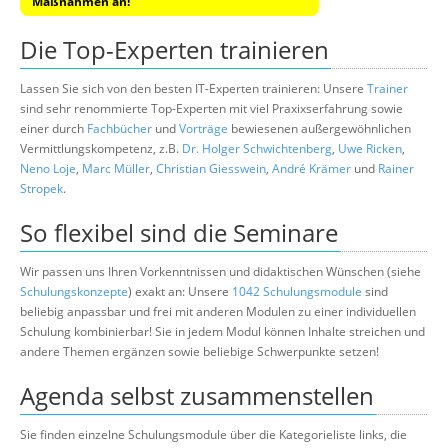
Maßnahmen an!
Die Top-Experten trainieren
Lassen Sie sich von den besten IT-Experten trainieren: Unsere
Trainer
sind sehr renommierte Top-Experten mit viel Praxixserfahrung sowie
einer durch
Fachbücher
und
Vorträge
bewiesenen außergewöhnlichen
Vermittlungskompetenz, z.B.
Dr. Holger Schwichtenberg
,
Uwe Ricken
,
Neno Loje
,
Marc Müller
,
Christian Giesswein
,
André Krämer
und
Rainer
Stropek
.
So flexibel sind die Seminare
Wir passen uns Ihren Vorkenntnissen und didaktischen Wünschen (siehe
Schulungskonzepte
) exakt an: Unsere
1042 Schulungsmodule
sind
beliebig anpassbar und frei mit anderen Modulen zu einer individuellen
Schulung kombinierbar! Sie in jedem Modul können Inhalte streichen und
andere Themen ergänzen sowie beliebige Schwerpunkte setzen!
Agenda selbst zusammenstellen
Sie finden einzelne Schulungsmodule über die Kategorieliste links, die