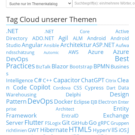
Tag Cloud unserer Themen
.NET
Active
.NET Core
Agil
ADO.NET
Android
Directory
ALM
Android
Architektur
Angular
ASP.NET
Studio
Ansible
Aufwa
Azure
Azure
AWS
ndsschätzung
Automic
Best
DevOps
Practices
Blazor
BPMN
Busines
Bootstrap
BizTalk
s
C#
Capacitor
ChatGPT
Clea
Intelligence
C++
Citrix
Copilot
n Code
Cypress
CSS
Data
Cordova
Dart
Design
Delphi
Warehousing
DevOps
Pattern
Docker
Eclipse
Electron
EJB
Enter
Entity
prise Architect
Framework
Exchange
EntraID
Flutter
Git
Go
Server
GitHub
gRPC
FSLogix
Gruppen
HTML5
Hibernate
IIS
J
GWT
HyperV
iOS
richtlinien