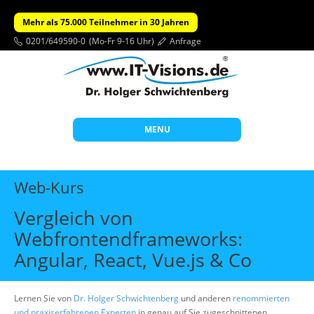
Mehr als 75.000 Teilnehmer in 30 Jahren
0201/649590-0
(Mo-Fr 9-16 Uhr)
Anfrage
MENU
Start
Web-Kurs
Themen
Vergleich von
Beratung
Webfrontendframeworks:
Individuelle Schulungen
Angular, React, Vue.js & Co
Offene Seminare
Lernen Sie von
Dr. Holger Schwichtenberg
Wissen
und anderen
renommierten
und praxiserfahrenen Experten
in genau auf Sie zugeschnittenen