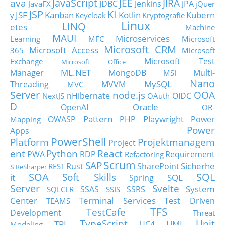
JavaScript
ava
JEE
JIRA
JDBC
Jenkins
JPA
JavaFX
jQuer
JSP
KI
JSF
Kanban
Kotlin
Kubern
y
Keycloak
Kryptografie
Linux
LINQ
etes
Machine
MAUI
Microservices
Learning
MFC
Microsoft
Microsoft CRM
Microsoft Access
365
Microsoft
Microsoft Test
Exchange
Microsoft Office
ML.NET
Manager
MongoDB
Multi-
MSI
Nano
MySQL
Threading
MVVM
MVC
Server
node.js
OOA
nHibernate
OIDC
NextJS
OAuth
D
Oracle
OpenAI
OR-
Pattern
Playwright
OWASP
PHP
Power
Mapping
Power
Apps
PowerShell
Platform
Projektmanagem
Project
ent
Python
React
PWA
RDP
Requirement
Refactoring
Scrum
SAP
Sicherhe
s
Rust
SharePoint
REST
ReSharper
SOA
SQL
Soft Skills
it
SQL
Spring
Server
Svelte
System
SSAS
SSRS
SQLCLR
SSIS
Center
Terminal Services
Test Driven
TEAMS
TFS
TestCafe
Development
Threat
TypeScript
Unit
TPL
UML
UC4
Modeling