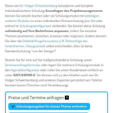
Über uns
Diese von
Dr. Holger Schwichtenberg
konzipierte und komplett
individualisierbare Schulung
Grundlagen des Projektmanagements
Suche
können Sie einzeln buchen oder als Schulungsmodul mit
beliebigen
anderen Modulen
zu einer individuellen Firmenschulung (vor Ort oder
online) im
Schulungskonfigurator
verbinden. Sie können diese Schulung
vollständig auf Ihre Bedürfnisse anpassen
, indem Sie einzelne
Themen priorisieren, streichen, ersetzen oder ergänzen. Zudem können
Sie über die
Didaktik/Vorgehensweise (z.B. Reihenfolge der
Unterthemen, Übungsanteil)
selbst entscheiden. Dies ist keine
Standardschulung "von der Stange"!
Nutzen Sie für eine auf Sie maßgeschneiderte Schulung unser
Seminaranfrageformular
oder legen Sie mehrere Schulungsmodule in
den
Agendakonfigurator
oder rufen Sie unser Kundenteam einfach an
unter
0201/649590-0
. Sie können sich zu den Inhalten auch von Dr.
Holger Schwichtenberg und anderen Experten persönlich am Telefon
beraten lassen (Termine nach Vereinbarung).
Preise und Termine anfragen
Schulungsangebot für dieses Thema anfordern