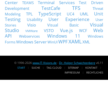
Center
Terminal Services
Test Driven
TEAMS
TFS
TestCafe
Development
Threat
TypeScript
Unit
TPL
UML
UC4
Modeling
Testing
User Experience
Usability
User
Visual
Visio
Visual Basic
Stories
Studio
Vue.js
Web
VSTO
WCF
VMWare
API
Windows 11
Webservices
Windows
XAML
WPF
Windows Server
XML
Forms
WinUI
© 1996-2026
www.IT-Visions.de
-
Dr. Holger Schwichtenberg
v6.11
START
SUCHE
TAG CLOUD
SITEMAP
KONTAKT
IMPRESSUM
RECHTLICHES