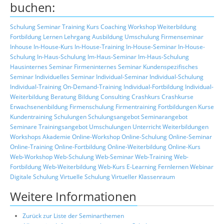
buchen:
Schulung
Seminar
Training
Kurs
Coaching
Workshop
Weiterbildung
Fortbildung
Lernen
Lehrgang
Ausbildung
Umschulung
Firmenseminar
Inhouse
In-House-Kurs
In-House-Training
In-House-Seminar
In-House-
Schulung
In-Haus-Schulung
Im-Haus-Seminar
Im-Haus-Schulung
Hausinternes Seminar
Firmeninternes Seminar
Kundenspezifisches
Seminar
Individuelles Seminar
Individual-Seminar
Individual-Schulung
Individual-Training
On-Demand-Training
Individual-Fortbildung
Individual-
Weiterbildung
Beratung
Bildung
Consulting
Crashkurs
Crashkurse
Erwachsenenbildung
Firmenschulung
Firmentraining
Fortbildungen
Kurse
Kundentraining
Schulungen
Schulungsangebot
Seminarangebot
Seminare
Trainingsangebot
Umschulungen
Unterricht
Weiterbildungen
Workshops
Akademie
Online-Workshop
Online-Schulung
Online-Seminar
Online-Training
Online-Fortbildung
Online-Weiterbildung
Online-Kurs
Web-Workshop
Web-Schulung
Web-Seminar
Web-Training
Web-
Fortbildung
Web-Weiterbildung
Web-Kurs
E-Learning
Fernlernen
Webinar
Digitale Schulung
Virtuelle Schulung
Virtueller Klassenraum
Weitere Informationen
Zurück zur Liste der Seminarthemen