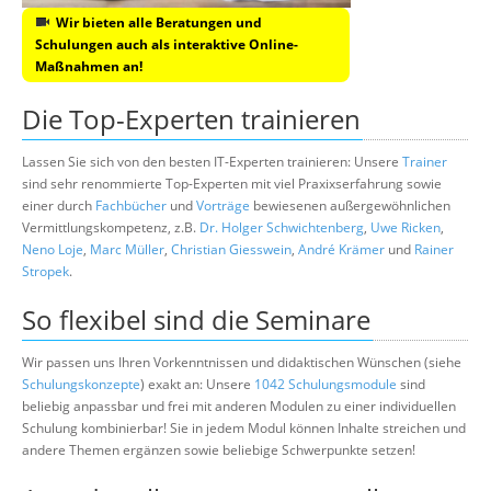
Wir bieten alle Beratungen und
Schulungen auch als interaktive Online-
Maßnahmen an!
Die Top-Experten trainieren
Lassen Sie sich von den besten IT-Experten trainieren: Unsere
Trainer
sind sehr renommierte Top-Experten mit viel Praxixserfahrung sowie
einer durch
Fachbücher
und
Vorträge
bewiesenen außergewöhnlichen
Vermittlungskompetenz, z.B.
Dr. Holger Schwichtenberg
,
Uwe Ricken
,
Neno Loje
,
Marc Müller
,
Christian Giesswein
,
André Krämer
und
Rainer
Stropek
.
So flexibel sind die Seminare
Wir passen uns Ihren Vorkenntnissen und didaktischen Wünschen (siehe
Schulungskonzepte
) exakt an: Unsere
1042 Schulungsmodule
sind
beliebig anpassbar und frei mit anderen Modulen zu einer individuellen
Schulung kombinierbar! Sie in jedem Modul können Inhalte streichen und
andere Themen ergänzen sowie beliebige Schwerpunkte setzen!