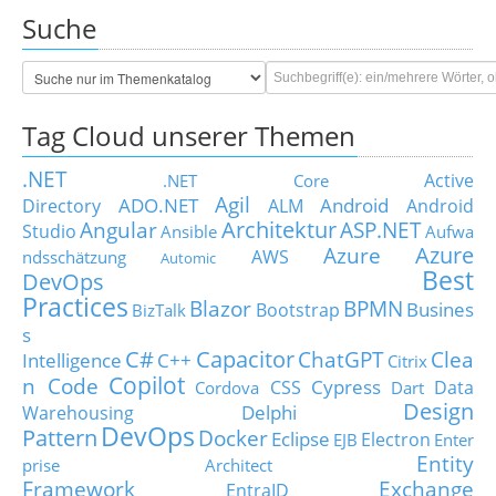
Suche
Tag Cloud unserer Themen
.NET
Active
.NET Core
Agil
ADO.NET
Android
Directory
ALM
Android
Architektur
Angular
ASP.NET
Studio
Ansible
Aufwa
Azure
Azure
AWS
ndsschätzung
Automic
Best
DevOps
Practices
Blazor
BPMN
Busines
Bootstrap
BizTalk
s
C#
Capacitor
ChatGPT
Clea
Intelligence
C++
Citrix
Copilot
n Code
Cypress
CSS
Data
Cordova
Dart
Design
Delphi
Warehousing
DevOps
Pattern
Docker
Eclipse
Electron
EJB
Enter
Entity
prise Architect
Framework
Exchange
EntraID