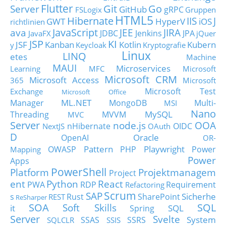
Flutter
Git
Go
Server
GitHub
gRPC
FSLogix
Gruppen
HTML5
Hibernate
IIS
J
GWT
HyperV
iOS
richtlinien
JavaScript
ava
JEE
JIRA
JDBC
Jenkins
JPA
JavaFX
jQuer
JSP
KI
JSF
Kanban
Kotlin
Kubern
y
Keycloak
Kryptografie
Linux
LINQ
etes
Machine
MAUI
Microservices
Learning
MFC
Microsoft
Microsoft CRM
Microsoft Access
365
Microsoft
Microsoft Test
Exchange
Microsoft Office
ML.NET
Manager
MongoDB
Multi-
MSI
Nano
MySQL
Threading
MVVM
MVC
Server
node.js
OOA
nHibernate
OIDC
NextJS
OAuth
D
Oracle
OpenAI
OR-
Pattern
Playwright
OWASP
PHP
Power
Mapping
Power
Apps
PowerShell
Platform
Projektmanagem
Project
ent
Python
React
PWA
RDP
Requirement
Refactoring
Scrum
SAP
Sicherhe
s
Rust
SharePoint
REST
ReSharper
SOA
SQL
Soft Skills
it
SQL
Spring
Server
Svelte
System
SSAS
SSRS
SQLCLR
SSIS