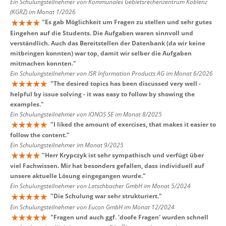
Ein Schulungsteilnehmer von Kommunales Gebietsrechenzentrum Koblenz
(KGRZ) im Monat 1/2026
"
Es gab Möglichkeit um Fragen zu stellen und sehr gutes
Eingehen auf die Students. Die Aufgaben waren sinnvoll und
verständlich. Auch das Bereitstellen der Datenbank (da wir keine
mitbringen konnten) war top, damit wir selber die Aufgaben
mitmachen konnten.
"
Ein Schulungsteilnehmer von ISR Information Products AG im Monat 6/2026
"
The desired topics has been discussed very well -
helpful by issue solving - it was easy to follow by showing the
examples.
"
Ein Schulungsteilnehmer von IONOS SE im Monat 8/2025
"
I liked the amount of exercises, that makes it easier to
follow the content.
"
Ein Schulungsteilnehmer im Monat 9/2025
"
Herr Krypczyk ist sehr sympathisch und verfügt über
viel Fachwissen. Mir hat besonders gefallen, dass individuell auf
unsere aktuelle Lösung eingegangen wurde.
"
Ein Schulungsteilnehmer von Latschbacher GmbH im Monat 5/2024
"
Die Schulung war sehr strukturiert.
"
Ein Schulungsteilnehmer von Eucon GmbH im Monat 12/2024
"
Fragen und auch ggf. 'doofe Fragen' wurden schnell