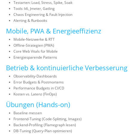
Testarten: Load, Stress, Spike, Soak
Tools: k6, Jmeter, Gatling
Chaos Engineering & Fault Injection
Alerting & Runbooks
Mobile, PWA & Energieeffizienz
Mobile-Netzwerke & RTT
Offline-Strategien (PWA)
Core Web Vitals für Mobile
Energiesparende Patterns
Betrieb & kontinuierliche Verbesserung
Observability-Dashboards
Error Budgets & Postmortems
Performance Budgets in CI/CD
Kosten vs. Latenz (FinOps)
Übungen (Hands-on)
Baseline messen
Frontend-Tuning (Code-Splitting, Images)
Backend-Profiling (Flamegraph lesen)
DB-Tuning (Query-Plan optimieren)