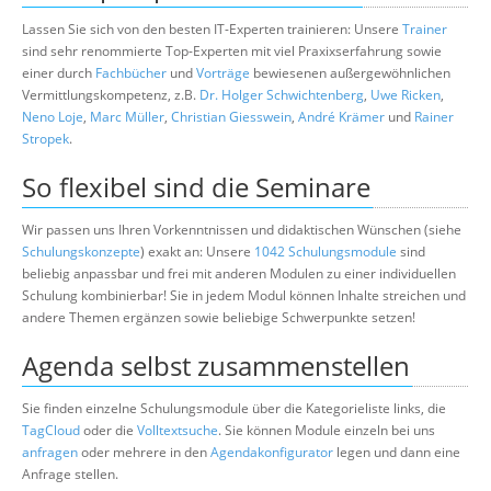
Lassen Sie sich von den besten IT-Experten trainieren: Unsere
Trainer
sind sehr renommierte Top-Experten mit viel Praxixserfahrung sowie
einer durch
Fachbücher
und
Vorträge
bewiesenen außergewöhnlichen
Vermittlungskompetenz, z.B.
Dr. Holger Schwichtenberg
,
Uwe Ricken
,
Neno Loje
,
Marc Müller
,
Christian Giesswein
,
André Krämer
und
Rainer
Stropek
.
So flexibel sind die Seminare
Wir passen uns Ihren Vorkenntnissen und didaktischen Wünschen (siehe
Schulungskonzepte
) exakt an: Unsere
1042 Schulungsmodule
sind
beliebig anpassbar und frei mit anderen Modulen zu einer individuellen
Schulung kombinierbar! Sie in jedem Modul können Inhalte streichen und
andere Themen ergänzen sowie beliebige Schwerpunkte setzen!
Agenda selbst zusammenstellen
Sie finden einzelne Schulungsmodule über die Kategorieliste links, die
TagCloud
oder die
Volltextsuche
. Sie können Module einzeln bei uns
anfragen
oder mehrere in den
Agendakonfigurator
legen und dann eine
Anfrage stellen.