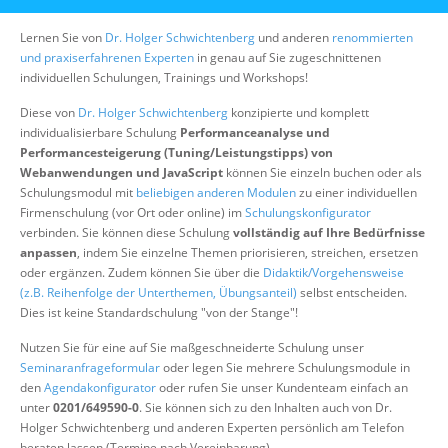
Über uns
Lernen Sie von
Dr. Holger Schwichtenberg
und anderen
renommierten
Suche
und praxiserfahrenen Experten
in genau auf Sie zugeschnittenen
individuellen Schulungen, Trainings und Workshops!
Diese von
Dr. Holger Schwichtenberg
konzipierte und komplett
individualisierbare Schulung
Performanceanalyse und
Performancesteigerung (Tuning/Leistungstipps) von
Webanwendungen und JavaScript
können Sie einzeln buchen oder als
Schulungsmodul mit
beliebigen anderen Modulen
zu einer individuellen
Firmenschulung (vor Ort oder online) im
Schulungskonfigurator
verbinden. Sie können diese Schulung
vollständig auf Ihre Bedürfnisse
anpassen
, indem Sie einzelne Themen priorisieren, streichen, ersetzen
oder ergänzen. Zudem können Sie über die
Didaktik/Vorgehensweise
(z.B. Reihenfolge der Unterthemen, Übungsanteil)
selbst entscheiden.
Dies ist keine Standardschulung "von der Stange"!
Nutzen Sie für eine auf Sie maßgeschneiderte Schulung unser
Seminaranfrageformular
oder legen Sie mehrere Schulungsmodule in
den
Agendakonfigurator
oder rufen Sie unser Kundenteam einfach an
unter
0201/649590-0
. Sie können sich zu den Inhalten auch von Dr.
Holger Schwichtenberg und anderen Experten persönlich am Telefon
beraten lassen (Termine nach Vereinbarung).