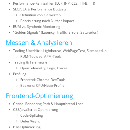
Performance-Kennzahlen (LCP, INP, CLS, TTFB, TTI)
SLO/SLA & Performance Budgets
Definition von Zielwerten
Priorisierung nach Nutzer-Impact
RUM vs. Synthetic Monitoring
"Golden Signals" (Latency, Traffic, Errors, Saturation)
Messen & Analysieren
Tooling-Überblick: Lighthouse, WebPageTest, Sitespeed.io
RUM-Tools vs. APM-Tools
Tracing & Telemetrie
OpenTelemetry, Logs, Traces
Profiling
Frontend: Chrome DevTools
Backend: CPU/Heap-Profiler
Frontend-Optimierung
Critical Rendering Path & Hauptthread-Last
CSS/JavaScript-Optimierung
Code-Splitting
Defer/Async
Bild-Optimierung