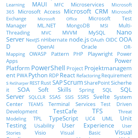
MAUI
Microservices
Learning
MFC
Microsoft
Microsoft CRM
Microsoft Access
365
Microsoft
Microsoft Test
Exchange
Microsoft Office
ML.NET
Manager
MongoDB
Multi-
MSI
Nano
MySQL
Threading
MVVM
MVC
Server
node.js
OOA
nHibernate
OIDC
NextJS
OAuth
D
Oracle
OpenAI
OR-
Pattern
Playwright
OWASP
PHP
Power
Mapping
Power
Apps
PowerShell
Platform
Projektmanagem
Project
ent
Python
React
PWA
RDP
Requirement
Refactoring
Scrum
SAP
Sicherhe
s
Rust
SharePoint
REST
ReSharper
SOA
SQL
Soft Skills
it
SQL
Spring
Server
Svelte
System
SSAS
SSRS
SQLCLR
SSIS
Center
Terminal Services
Test Driven
TEAMS
TFS
TestCafe
Development
Threat
TypeScript
Unit
TPL
UML
UC4
Modeling
Testing
User Experience
Usability
User
Visual
Visio
Visual Basic
Stories