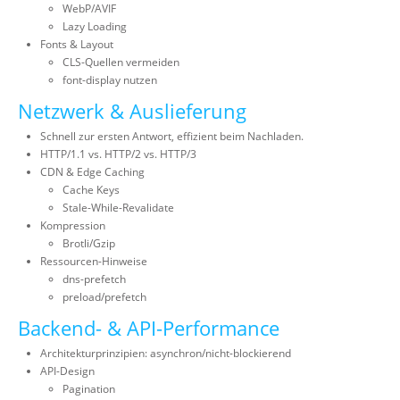
WebP/AVIF
Lazy Loading
Fonts & Layout
CLS-Quellen vermeiden
font-display nutzen
Netzwerk & Auslieferung
Schnell zur ersten Antwort, effizient beim Nachladen.
HTTP/1.1 vs. HTTP/2 vs. HTTP/3
CDN & Edge Caching
Cache Keys
Stale-While-Revalidate
Kompression
Brotli/Gzip
Ressourcen-Hinweise
dns-prefetch
preload/prefetch
Backend- & API-Performance
Architekturprinzipien: asynchron/nicht-blockierend
API-Design
Pagination