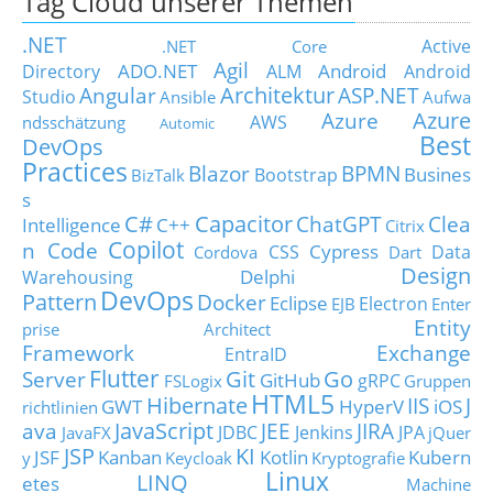
Tag Cloud unserer Themen
.NET
Active
.NET Core
Agil
ADO.NET
Android
Directory
ALM
Android
Architektur
Angular
ASP.NET
Studio
Ansible
Aufwa
Azure
Azure
AWS
ndsschätzung
Automic
Best
DevOps
Practices
Blazor
BPMN
Busines
Bootstrap
BizTalk
s
C#
Capacitor
ChatGPT
Clea
Intelligence
C++
Citrix
Copilot
n Code
Cypress
CSS
Data
Cordova
Dart
Design
Delphi
Warehousing
DevOps
Pattern
Docker
Eclipse
Electron
EJB
Enter
Entity
prise Architect
Framework
Exchange
EntraID
Flutter
Git
Go
Server
GitHub
gRPC
FSLogix
Gruppen
HTML5
Hibernate
IIS
J
GWT
HyperV
iOS
richtlinien
JavaScript
ava
JEE
JIRA
JDBC
Jenkins
JPA
JavaFX
jQuer
JSP
KI
JSF
Kanban
Kotlin
Kubern
y
Keycloak
Kryptografie
Linux
LINQ
etes
Machine