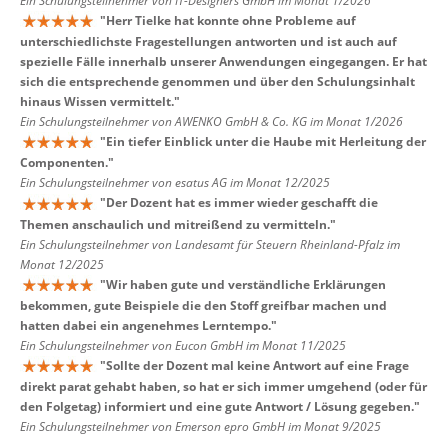
Ein Schulungsteilnehmer von IT-Designers GmbH im Monat 1/2026
"
Herr Tielke hat konnte ohne Probleme auf
unterschiedlichste Fragestellungen antworten und ist auch auf
spezielle Fälle innerhalb unserer Anwendungen eingegangen. Er hat
sich die entsprechende genommen und über den Schulungsinhalt
hinaus Wissen vermittelt.
"
Ein Schulungsteilnehmer von AWENKO GmbH & Co. KG im Monat 1/2026
"
Ein tiefer Einblick unter die Haube mit Herleitung der
Componenten.
"
Ein Schulungsteilnehmer von esatus AG im Monat 12/2025
"
Der Dozent hat es immer wieder geschafft die
Themen anschaulich und mitreißend zu vermitteln.
"
Ein Schulungsteilnehmer von Landesamt für Steuern Rheinland-Pfalz im
Monat 12/2025
"
Wir haben gute und verständliche Erklärungen
bekommen, gute Beispiele die den Stoff greifbar machen und
hatten dabei ein angenehmes Lerntempo.
"
Ein Schulungsteilnehmer von Eucon GmbH im Monat 11/2025
"
Sollte der Dozent mal keine Antwort auf eine Frage
direkt parat gehabt haben, so hat er sich immer umgehend (oder für
den Folgetag) informiert und eine gute Antwort / Lösung gegeben.
"
Ein Schulungsteilnehmer von Emerson epro GmbH im Monat 9/2025