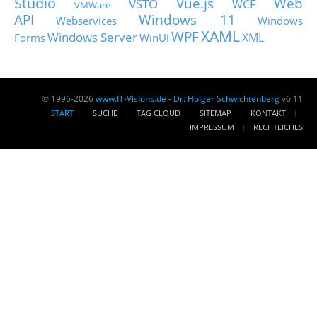
Studio
Vue.js
Web
VSTO
WCF
VMWare
API
Windows 11
Webservices
Windows
XAML
WPF
Windows Server
XML
Forms
WinUI
© 1996-2026
www.IT-Visions.de
-
Dr. Holger Schwichtenberg
v6.11
START
SUCHE
TAG CLOUD
SITEMAP
KONTAKT
IMPRESSUM
RECHTLICHES